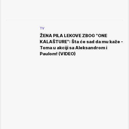
TV
ŽENA PILA LEKOVE ZBOG "ONE
KALAŠTURE": Šta će sad da mu kaže -
Toma u akciji sa Aleksandrom i
Paulom! (VIDEO)