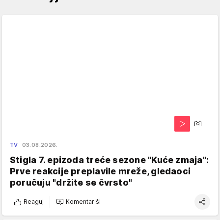
TV
03.08.2026.
Stigla 7. epizoda treće sezone "Kuće zmaja":
Prve reakcije preplavile mreže, gledaoci
poručuju "držite se čvrsto"
Reaguj
Komentariši