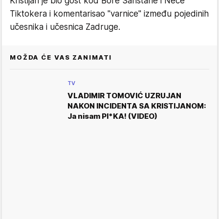
Kristijan je bio gost kod Bore Sanstane i Nece
Tiktokera i komentarisao "varnice" između pojedinih
učesnika i učesnica Zadruge.
MOŽDA ĆE VAS ZANIMATI
TV
VLADIMIR TOMOVIĆ UZRUJAN
NAKON INCIDENTA SA KRISTIJANOM:
Ja nisam PI*KA! (VIDEO)