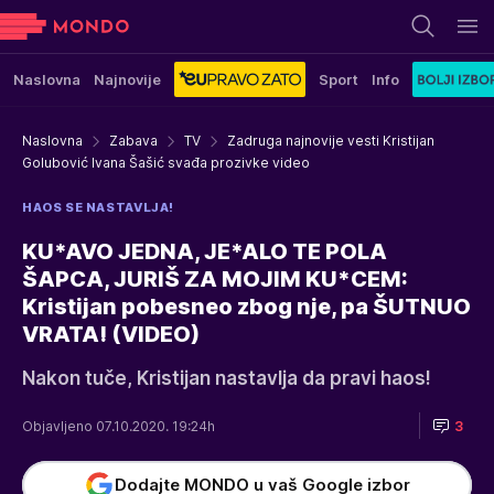
Naslovna
Najnovije
Sport
Info
Naslovna
Zabava
TV
Zadruga najnovije vesti Kristijan
Golubović Ivana Šašić svađa prozivke video
HAOS SE NASTAVLJA!
KU*AVO JEDNA, JE*ALO TE POLA
ŠAPCA, JURIŠ ZA MOJIM KU*CEM:
Kristijan pobesneo zbog nje, pa ŠUTNUO
VRATA! (VIDEO)
Nakon tuče, Kristijan nastavlja da pravi haos!
Objavljeno 07.10.2020. 19:24h
3
Dodajte MONDO u vaš Google izbor