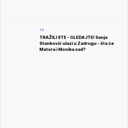
TV
TRAŽILI STE - GLEDAJTE! Sanja
Stanković ulazi u Zadrugu - šta će
Matora i Monika sad?