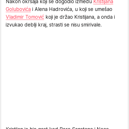
Nakon okršaja koji se dogodio između
Kristijana
Golubovića
i Alena Hadrovića, u koji se umešao
Vladimir Tomović
koji je držao Kristijana, a onda i
izvukao deblji kraj, strasti se nisu smirivale.