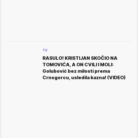
TV
RASULO! KRISTIJAN SKOČIO NA
TOMOVIĆA, A ON CVILI I MOLI:
Golubović bez milosti prema
Crnogorcu, usledila kazna! (VIDEO)