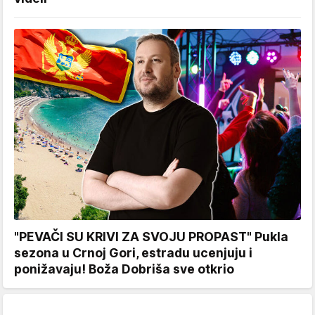
"PEVAČI SU KRIVI ZA SVOJU PROPAST" Pukla
sezona u Crnoj Gori, estradu ucenjuju i
ponižavaju! Boža Dobriša sve otkrio