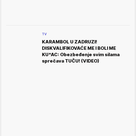
TV
KARAMBOL U ZADRUZI!
DISKVALIFIKOVAĆE ME I BOLI ME
KU*AC: Obezbeđenje svim silama
sprečava TUČU! (VIDEO)