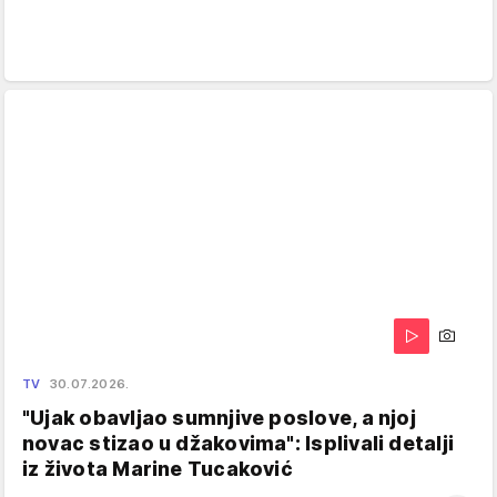
TV
30.07.2026.
"Ujak obavljao sumnjive poslove, a njoj
novac stizao u džakovima": Isplivali detalji
iz života Marine Tucaković