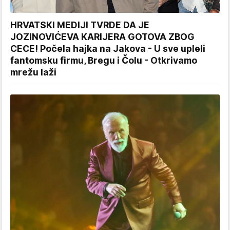
HRVATSKI MEDIJI TVRDE DA JE
JOZINOVIĆEVA KARIJERA GOTOVA ZBOG
CECE! Počela hajka na Jakova - U sve upleli
fantomsku firmu, Bregu i Čolu - Otkrivamo
mrežu laži