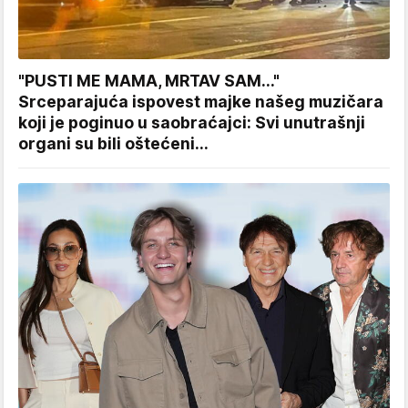
"PUSTI ME MAMA, MRTAV SAM..."
Srceparajuća ispovest majke našeg muzičara
koji je poginuo u saobraćajci: Svi unutrašnji
organi su bili oštećeni...