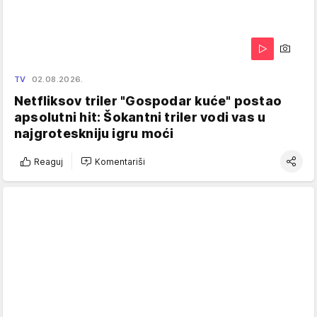
TV
02.08.2026.
Netfliksov triler "Gospodar kuće" postao
apsolutni hit: Šokantni triler vodi vas u
najgroteskniju igru moći
Reaguj
Komentariši