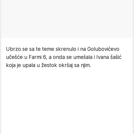
Ubrzo se sa te teme skrenulo i na Golubovićevo
učešće u Farmi 6, a onda se umešala i Ivana šašić
koja je upala u žestok okršaj sa njim.