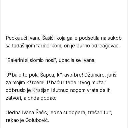
Peckajući Ivanu Šašić, koja ga je podsetila na sukob
sa tadašnjom farmerkom, on je burno odreagovao.
"Balerini si slomio nos!", ubacila se Ivana.
"J*balo te pola Šapca, k*ravo bre! Džumaro, juriš
za mojim k*rcem! J*baću i tebe i tvog muža!"
odbrusio je Kristijan i šutnuo nogom vrata da ih
zatvori, a onda dodao:
"Jedna Ivana Šašić, jedna sudopera, tračari tu!",
rekao je Golubović.