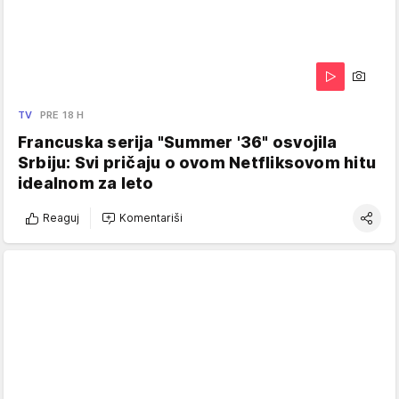
TV
PRE 18 H
Francuska serija "Summer '36" osvojila
Srbiju: Svi pričaju o ovom Netfliksovom hitu
idealnom za leto
Reaguj
Komentariši