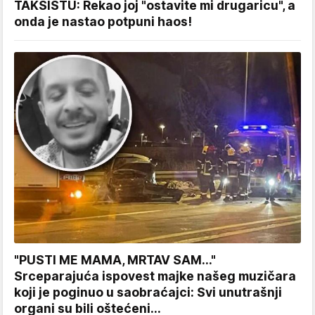
TAKSISTU: Rekao joj "ostavite mi drugaricu", a
onda je nastao potpuni haos!
"PUSTI ME MAMA, MRTAV SAM..."
Srceparajuća ispovest majke našeg muzičara
koji je poginuo u saobraćajci: Svi unutrašnji
organi su bili oštećeni...