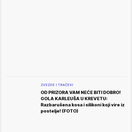
ZVEZDE I TRAČEVI
OD PRIZORA VAM NEĆE BITI DOBRO!
GOLA KARLEUŠA U KREVETU:
Razbarušena kosa i silikoni koji vire iz
postelje! (FOTO)