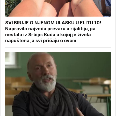
SVI BRUJE O NJENOM ULASKU U ELITU 10!
Napravila najveću prevaru u rijalitiju, pa
nestala iz Srbije: Kuća u kojoj je živela
napuštena, a svi pričaju o ovom