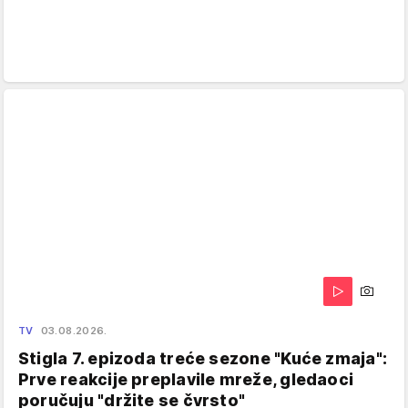
TV
03.08.2026.
Stigla 7. epizoda treće sezone "Kuće zmaja":
Prve reakcije preplavile mreže, gledaoci
poručuju "držite se čvrsto"