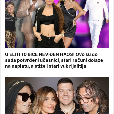
U ELITI 10 BIĆE NEVIĐEN HAOS! Ovo su do
sada potvrđeni učesnici, stari računi dolaze
na naplatu, a stiže i stari vuk rijalitija