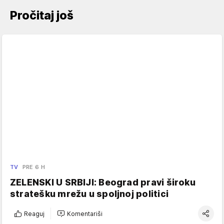
Pročitaj još
TV
PRE 6 H
ZELENSKI U SRBIJI: Beograd pravi široku
stratešku mrežu u spoljnoj politici
Reaguj
Komentariši