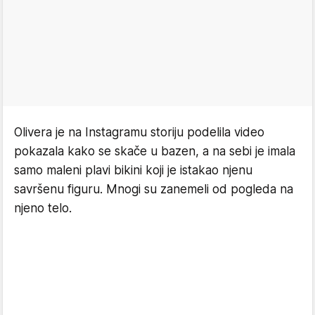
Olivera je na Instagramu storiju podelila video
pokazala kako se skače u bazen, a na sebi je imala
samo maleni plavi bikini koji je istakao njenu
savršenu figuru. Mnogi su zanemeli od pogleda na
njeno telo.