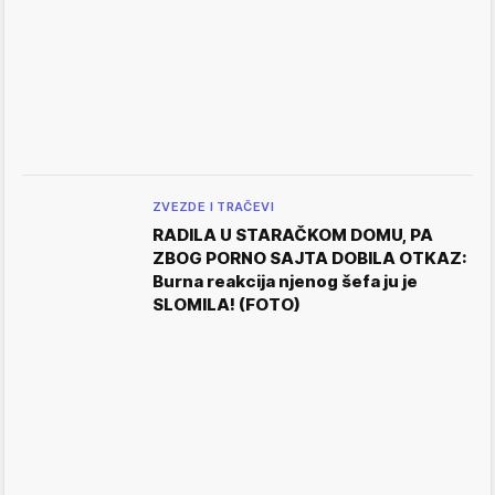
ZVEZDE I TRAČEVI
RADILA U STARAČKOM DOMU, PA
ZBOG PORNO SAJTA DOBILA OTKAZ:
Burna reakcija njenog šefa ju je
SLOMILA! (FOTO)