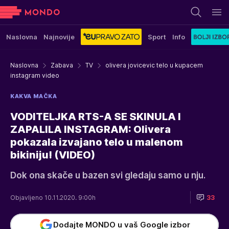
Naslovna
Najnovije
Sport
Info
Naslovna
Zabava
TV
olivera jovicevic telo u kupacem
instagram video
KAKVA MAČKA
VODITELJKA RTS-A SE SKINULA I
ZAPALILA INSTAGRAM: Olivera
pokazala izvajano telo u malenom
bikiniju! (VIDEO)
Dok ona skače u bazen svi gledaju samo u nju.
Objavljeno 10.11.2020. 9:00h
33
Dodajte MONDO u vaš Google izbor