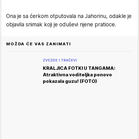
Ona je sa ćerkom otputovala na Jahorinu, odakle je
objavila snimak koji je oduševi njene pratioce.
MOŽDA ĆE VAS ZANIMATI
ZVEZDE I TRAČEVI
KRALJICA FOTKI U TANGAMA:
Atraktivna voditeljka ponovo
pokazala guzu! (FOTO)