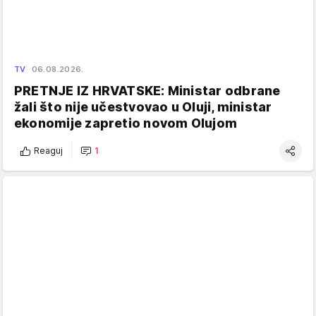
TV
06.08.2026.
PRETNJE IZ HRVATSKE: Ministar odbrane
žali što nije učestvovao u Oluji, ministar
ekonomije zapretio novom Olujom
Reaguj
1