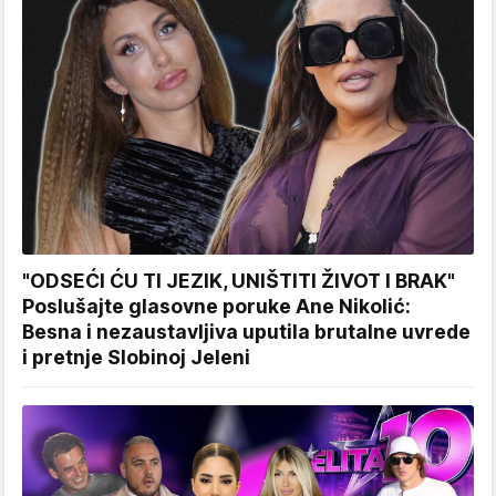
"ODSEĆI ĆU TI JEZIK, UNIŠTITI ŽIVOT I BRAK"
Poslušajte glasovne poruke Ane Nikolić:
Besna i nezaustavljiva uputila brutalne uvrede
i pretnje Slobinoj Jeleni