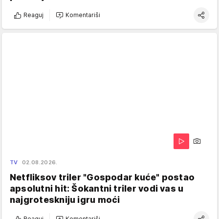
Reaguj
Komentariši
TV
02.08.2026.
Netfliksov triler "Gospodar kuće" postao
apsolutni hit: Šokantni triler vodi vas u
najgroteskniju igru moći
Reaguj
Komentariši