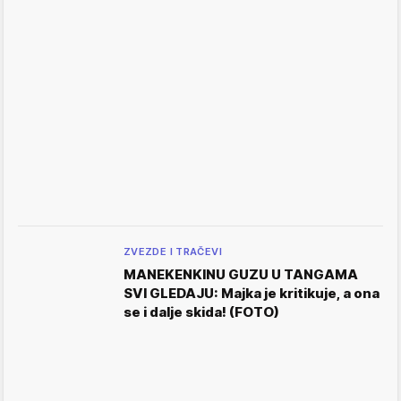
ZVEZDE I TRAČEVI
MANEKENKINU GUZU U TANGAMA
SVI GLEDAJU: Majka je kritikuje, a ona
se i dalje skida! (FOTO)