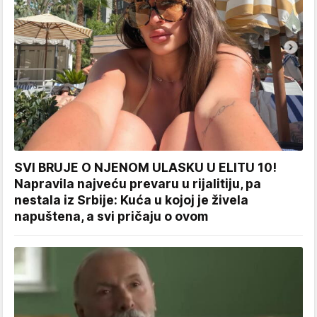
SVI BRUJE O NJENOM ULASKU U ELITU 10!
Napravila najveću prevaru u rijalitiju, pa
nestala iz Srbije: Kuća u kojoj je živela
napuštena, a svi pričaju o ovom