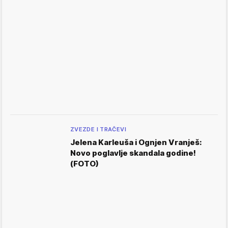
ZVEZDE I TRAČEVI
Jelena Karleuša i Ognjen Vranješ:
Novo poglavlje skandala godine!
(FOTO)