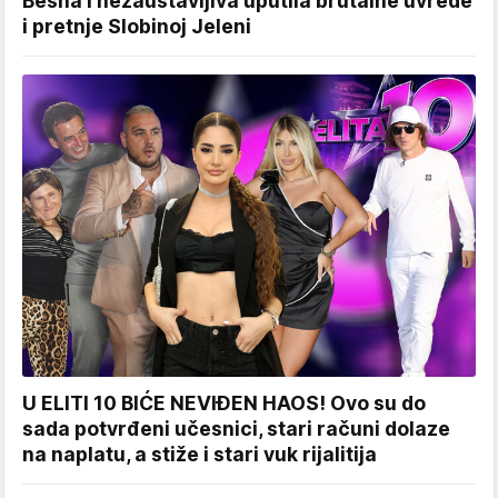
Besna i nezaustavljiva uputila brutalne uvrede
i pretnje Slobinoj Jeleni
U ELITI 10 BIĆE NEVIĐEN HAOS! Ovo su do
sada potvrđeni učesnici, stari računi dolaze
na naplatu, a stiže i stari vuk rijalitija