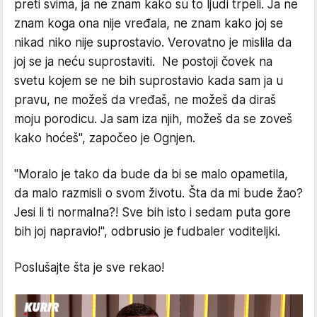
preti svima, ja ne znam kako su to ljudi trpeli. Ja ne
znam koga ona nije vređala, ne znam kako joj se
nikad niko nije suprostavio. Verovatno je mislila da
joj se ja neću suprostaviti. Ne postoji čovek na
svetu kojem se ne bih suprostavio kada sam ja u
pravu, ne možeš da vređaš, ne možeš da diraš
moju porodicu. Ja sam iza njih, možeš da se zoveš
kako hoćeš", započeo je Ognjen.
"Moralo je tako da bude da bi se malo opametila,
da malo razmisli o svom životu. Šta da mi bude žao?
Jesi li ti normalna?! Sve bih isto i sedam puta gore
bih joj napravio!", odbrusio je fudbaler voditeljki.
Poslušajte šta je sve rekao!