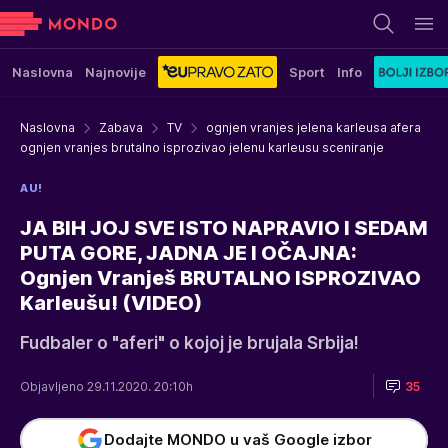
Naslovna
Najnovije
Sport
Info
Naslovna
Zabava
TV
ognjen vranjes jelena karleusa afera
ognjen vranjes brutalno isprozivao jelenu karleusu sceniranje
AU!
JA BIH JOJ SVE ISTO NAPRAVIO I SEDAM
PUTA GORE, JADNA JE I OČAJNA:
Ognjen Vranješ BRUTALNO ISPROZIVAO
Karleušu! (VIDEO)
Fudbaler o "aferi" o kojoj je brujala Srbija!
Objavljeno 29.11.2020. 20:10h
35
Dodajte MONDO u vaš Google izbor