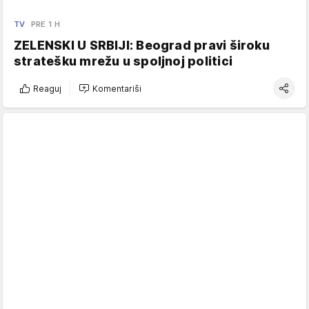
TV
PRE 1 H
ZELENSKI U SRBIJI: Beograd pravi široku
stratešku mrežu u spoljnoj politici
Reaguj
Komentariši