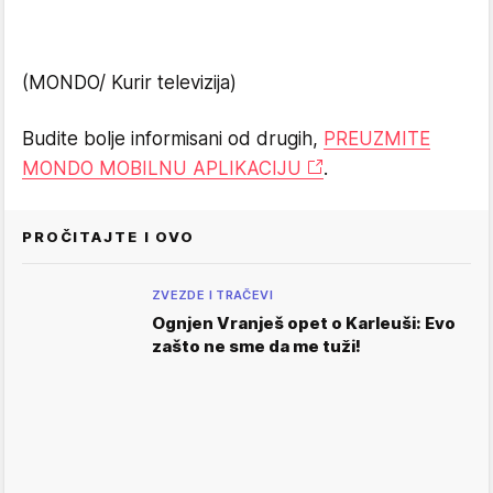
(MONDO/ Kurir televizija)
Budite bolje informisani od drugih,
PREUZMITE
MONDO MOBILNU APLIKACIJU
.
PROČITAJTE I OVO
ZVEZDE I TRAČEVI
Ognjen Vranješ opet o Karleuši: Evo
zašto ne sme da me tuži!