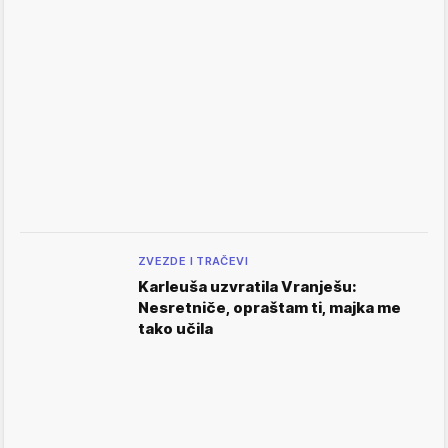
ZVEZDE I TRAČEVI
Karleuša uzvratila Vranješu:
Nesretniče, opraštam ti, majka me
tako učila