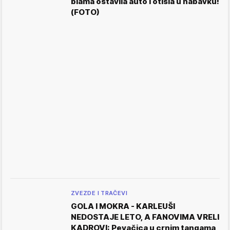
blama ostavila auto i otišla u nabavku!
(FOTO)
ZVEZDE I TRAČEVI
GOLA I MOKRA - KARLEUŠI
NEDOSTAJE LETO, A FANOVIMA VRELI
KADROVI: Pevačica u crnim tangama