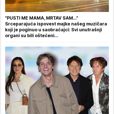
"PUSTI ME MAMA, MRTAV SAM..."
Srceparajuća ispovest majke našeg muzičara
koji je poginuo u saobraćajci: Svi unutrašnji
organi su bili oštećeni...