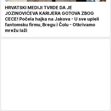
HRVATSKI MEDIJI TVRDE DA JE
JOZINOVIĆEVA KARIJERA GOTOVA ZBOG
CECE! Počela hajka na Jakova - U sve upleli
fantomsku firmu, Bregu i Čolu - Otkrivamo
mrežu laži