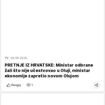
TV
06.08.2026.
PRETNJE IZ HRVATSKE: Ministar odbrane
žali što nije učestvovao u Oluji, ministar
ekonomije zapretio novom Olujom
Reaguj
1