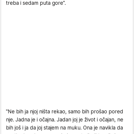
treba i sedam puta gore".
"Ne bih ja njoj ništa rekao, samo bih prošao pored
nje. Jadna je i očajna. Jadan joj je život i očajan, ne
bih još i ja da joj stajem na muku. Ona je navikla da