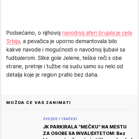
Podsećamo, o njihovoj
navodnoj aferi brujala je cela
Srbija
, a pevačica je uporno demantovala bilo
kakve navode i mogućnosti o navodnoj ljubavi sa
fudbalerom. Slike gole Jelene, teške reči s obe
strane, pretnje i tužbe na sudu samo su neki od
detalja koje je region pratio bez daha.
MOŽDA ĆE VAS ZANIMATI
ZVEZDE I TRAČEVI
JK PARKIRALA "MEČKU" NA MESTU
ZA OSOBE SA INVALIDITETOM: Bez