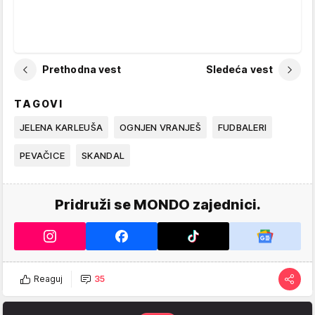
Prethodna vest
Sledeća vest
TAGOVI
JELENA KARLEUŠA
OGNJEN VRANJEŠ
FUDBALERI
PEVAČICE
SKANDAL
Pridruži se MONDO zajednici.
Reaguj
35