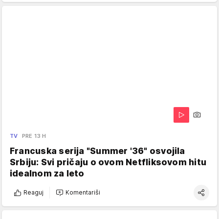
TV
PRE 13 H
Francuska serija "Summer '36" osvojila
Srbiju: Svi pričaju o ovom Netfliksovom hitu
idealnom za leto
Reaguj
Komentariši