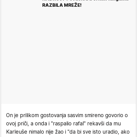
RAZBILA MREŽE!
On je prilikom gostovanja sasvim smireno govorio o
ovoj priči, a onda i "raspalio rafal" rekavši da mu
Karleuše nimalo nije žao i "da bi sve isto uradio, ako