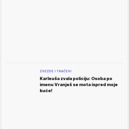
ZVEZDE I TRAČEVI
Karleuša zvala policiju: Osoba po
imenu Vranješ se mota ispred moje
kuće!