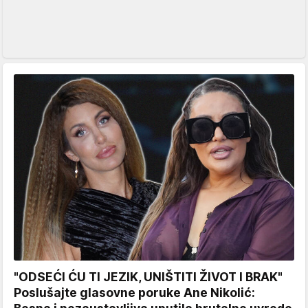
"ODSEĆI ĆU TI JEZIK, UNIŠTITI ŽIVOT I BRAK"
Poslušajte glasovne poruke Ane Nikolić: