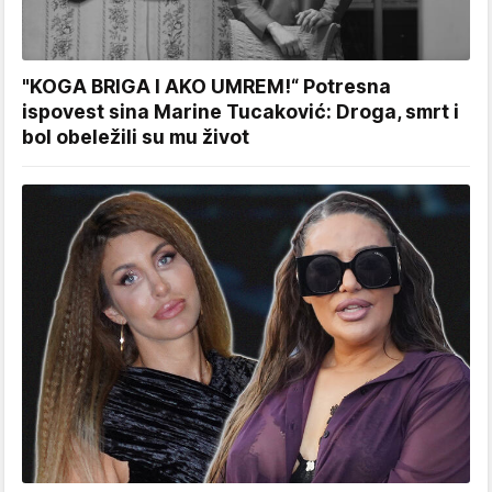
"KOGA BRIGA I AKO UMREM!“ Potresna
ispovest sina Marine Tucaković: Droga, smrt i
bol obeležili su mu život