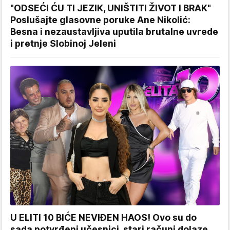
"ODSEĆI ĆU TI JEZIK, UNIŠTITI ŽIVOT I BRAK"
Poslušajte glasovne poruke Ane Nikolić:
Besna i nezaustavljiva uputila brutalne uvrede
i pretnje Slobinoj Jeleni
U ELITI 10 BIĆE NEVIĐEN HAOS! Ovo su do
sada potvrđeni učesnici, stari računi dolaze