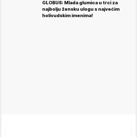
GLOBUS: Mlada glumica u trci za
najbolju žensku ulogu s najvećim
holivudskim imenima!