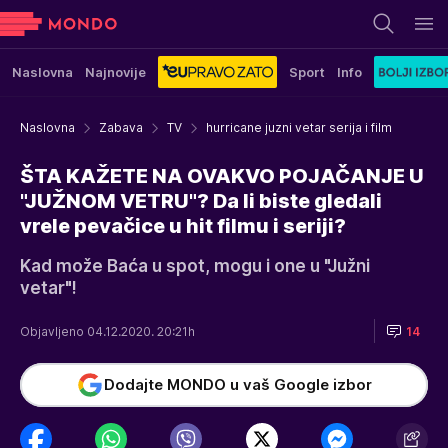
Naslovna
Najnovije
Sport
Info
Naslovna
Zabava
TV
hurricane juzni vetar serija i film
ŠTA KAŽETE NA OVAKVO POJAČANJE U
"JUŽNOM VETRU"? Da li biste gledali
vrele pevačice u hit filmu i seriji?
Kad može Baća u spot, mogu i one u "Južni
vetar"!
Objavljeno 04.12.2020. 20:21h
14
Dodajte MONDO u vaš Google izbor