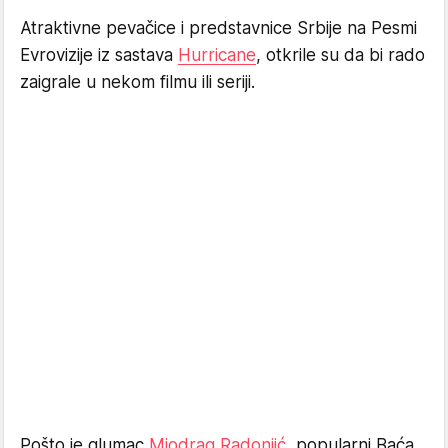
Atraktivne pevačice i predstavnice Srbije na Pesmi
Evrovizije iz sastava
Hurricane
, otkrile su da bi rado
zaigrale u nekom filmu ili seriji.
Pošto je glumac
Miodrag Radonjić
, popularni Baća