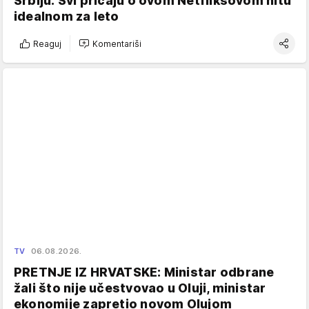
Srbiju: Svi pričaju o ovom Netfliksovom hitu
idealnom za leto
Reaguj
Komentariši
TV
06.08.2026.
PRETNJE IZ HRVATSKE: Ministar odbrane
žali što nije učestvovao u Oluji, ministar
ekonomije zapretio novom Olujom