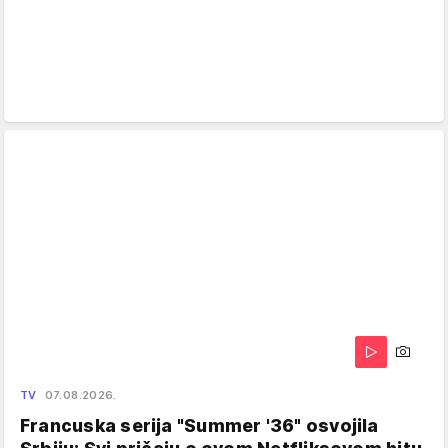
TV
07.08.2026.
Francuska serija "Summer '36" osvojila