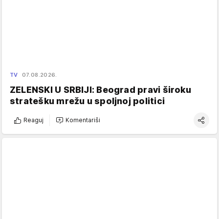
TV
07.08.2026.
ZELENSKI U SRBIJI: Beograd pravi široku
stratešku mrežu u spoljnoj politici
Reaguj
Komentariši