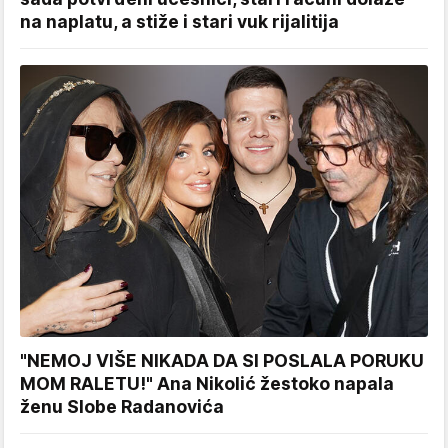
na naplatu, a stiže i stari vuk rijalitija
"NEMOJ VIŠE NIKADA DA SI POSLALA PORUKU
MOM RALETU!" Ana Nikolić žestoko napala
ženu Slobe Radanovića