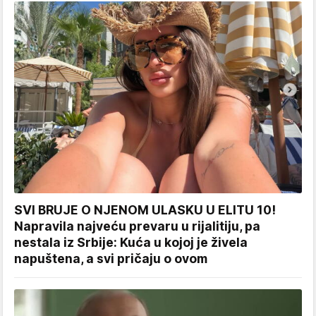
SVI BRUJE O NJENOM ULASKU U ELITU 10!
Napravila najveću prevaru u rijalitiju, pa
nestala iz Srbije: Kuća u kojoj je živela
napuštena, a svi pričaju o ovom