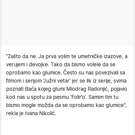
"Zašto da ne. Ja prva volim te umetničke izazove, a
verujem i devojke. Tako da bismo volele da se
oprobamo kao glumice. Često su nas povezivali sa
filmom i serijom 'Južni vetar' jer se lik iz serije, svima
poznati Baća kojeg glumi Miodrag Radonjić, pojavio
kod nas u spotu za pesmu 'Folir’o'. Samim tim tu
bismo mogle možda da se oprobamo kao glumice",
rekla je Ivana Nikolić.