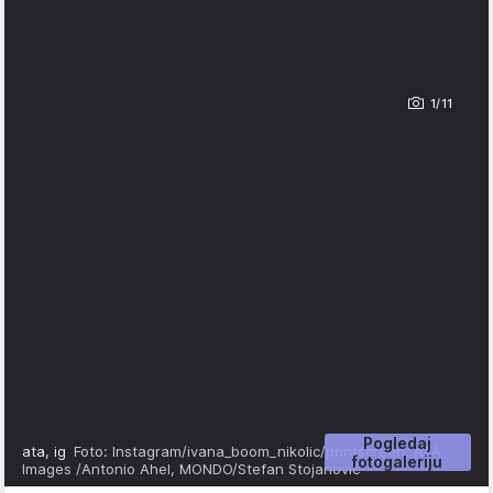
1/11
Pogledaj
ata, ig
Foto: Instagram/ivana_boom_nikolic/printscreen, ATA
fotogaleriju
Images /Antonio Ahel, MONDO/Stefan Stojanović