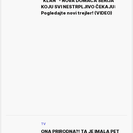
"KLAN" - NOVA DOMAĆA SERIJA
KOJU SVI NESTRPLJIVO ČEKAJU:
Pogledajte novi trejler! (VIDEO)
TV
ONA PRIRODNA?! TA JE IMALA PET