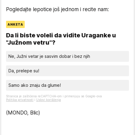
Pogledajte lepotice još jednom i recite nam:
ANKETA
Da li biste voleli da vidite Uraganke u
"Južnom vetru"?
Ne, Južni vetar je sasvim dobar i bez njih
Da, prelepe su!
Samo ako znaju da glume!
Stranica je zaštićena reCAPTCHA–om i primenjuju se Google-ova
Politika privatnosti
i
Uslovi korišćenja
(MONDO, Blic)