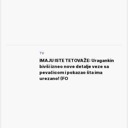
TV
IMAJU ISTE TETOVAŽE: Uragankin
bivši izneo nove detalje veze sa
pevačicom i pokazao šta ima
urezano! (FO