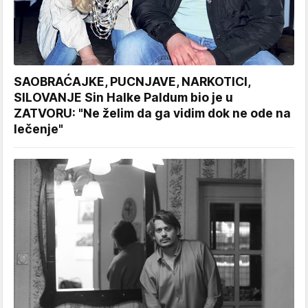
SAOBRAĆAJKE, PUCNJAVE, NARKOTICI,
SILOVANJE Sin Halke Paldum bio je u
ZATVORU: "Ne želim da ga vidim dok ne ode na
lečenje"