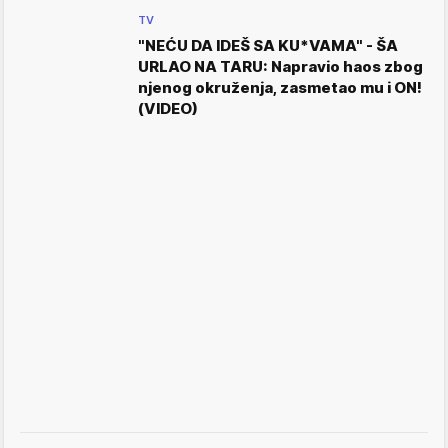
TV
"NEĆU DA IDEŠ SA KU*VAMA" - ŠA
URLAO NA TARU: Napravio haos zbog
njenog okruženja, zasmetao mu i ON!
(VIDEO)