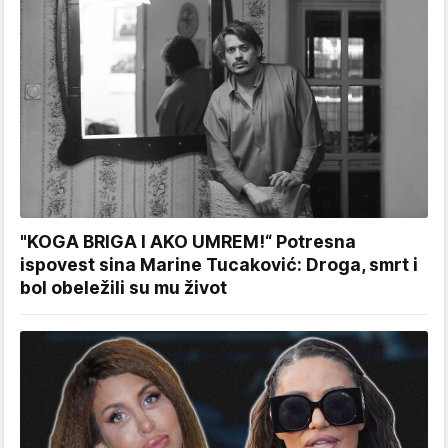
"KOGA BRIGA I AKO UMREM!“ Potresna
ispovest sina Marine Tucaković: Droga, smrt i
bol obeležili su mu život