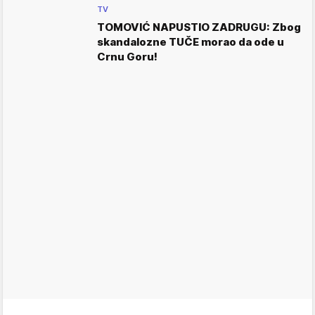
TV
TOMOVIĆ NAPUSTIO ZADRUGU: Zbog
skandalozne TUČE morao da ode u
Crnu Goru!