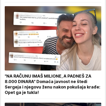
"NA RAČUNU IMAŠ MILIONE, A PADNEŠ ZA
8.000 DINARA" Domaća javnost ne štedi
Sergeja i njegovu ženu nakon pokušaja krađe:
Opet ga je tukla!