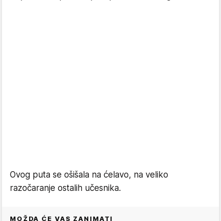
Ovog puta se ošišala na ćelavo, na veliko
razočaranje ostalih učesnika.
MOŽDA ĆE VAS ZANIMATI