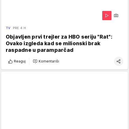
TV
PRE 4 H
Objavljen prvi trejler za HBO seriju "Rat":
Ovako izgleda kad se milionski brak
raspadne u paramparčad
Reaguj
Komentariši