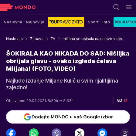
Naslovna
Najnovije
Sport
Info
Naslovna
Zabava
TV
miljana se osisala na celavo video
ŠOKIRALA KAO NIKADA DO SAD: Nišlijka
obrijala glavu - ovako izgleda ćelava
Miljana! (FOTO, VIDEO)
Najluđe izdanje Miljane Kulić u svim rijalitijima
zajedno!
Objavljeno 29.03.2021. 8:30h
→ 8:33h
12
Dodajte MONDO u vaš Google izbor