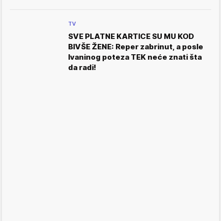
TV
SVE PLATNE KARTICE SU MU KOD
BIVŠE ŽENE: Reper zabrinut, a posle
Ivaninog poteza TEK neće znati šta
da radi!