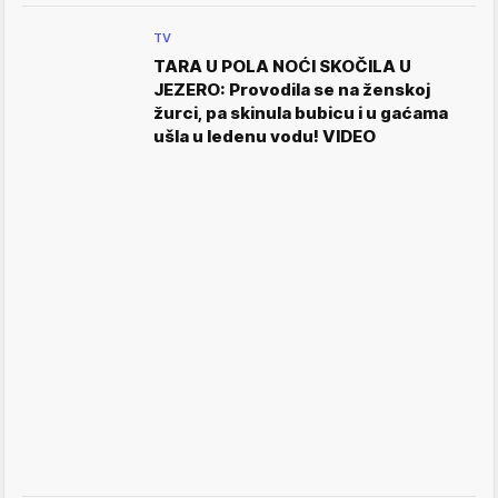
TV
TARA U POLA NOĆI SKOČILA U
JEZERO: Provodila se na ženskoj
žurci, pa skinula bubicu i u gaćama
ušla u ledenu vodu! VIDEO