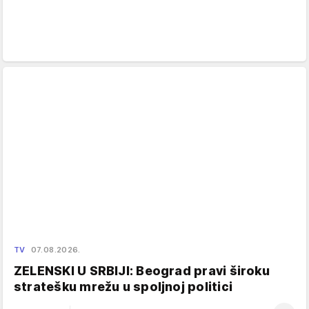
TV
07.08.2026.
ZELENSKI U SRBIJI: Beograd pravi široku
stratešku mrežu u spoljnoj politici