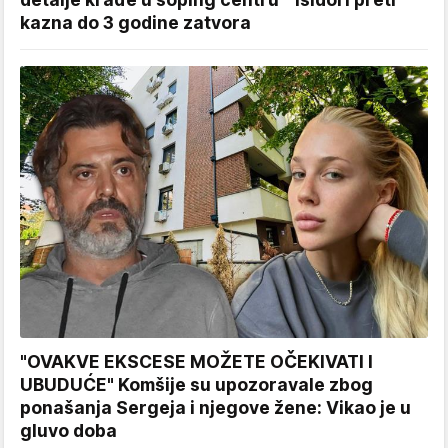
kazna do 3 godine zatvora
"OVAKVE EKSCESE MOŽETE OČEKIVATI I
UBUDUĆE" Komšije su upozoravale zbog
ponašanja Sergeja i njegove žene: Vikao je u
gluvo doba