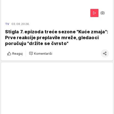
TV
03.08.2026.
Stigla 7. epizoda treće sezone "Kuće zmaja":
Prve reakcije preplavile mreže, gledaoci
poručuju "držite se čvrsto"
Reaguj
Komentariši