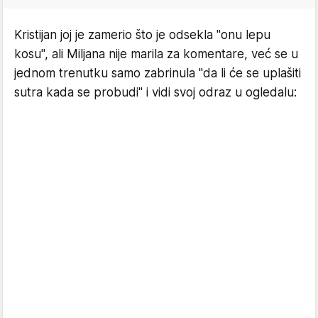
Kristijan joj je zamerio što je odsekla "onu lepu
kosu", ali Miljana nije marila za komentare, već se u
jednom trenutku samo zabrinula "da li će se uplašiti
sutra kada se probudi" i vidi svoj odraz u ogledalu: