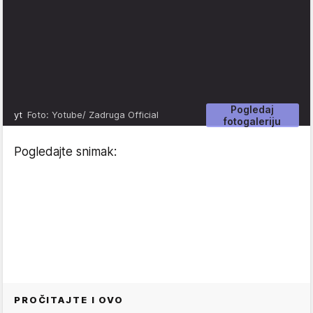
Pogledaj
yt
Foto: Yotube/ Zadruga Official
fotogaleriju
Pogledajte snimak:
PROČITAJTE I OVO