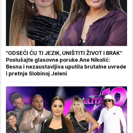
"ODSEĆI ĆU TI JEZIK, UNIŠTITI ŽIVOT I BRAK"
Poslušajte glasovne poruke Ane Nikolić:
Besna i nezaustavljiva uputila brutalne uvrede
i pretnje Slobinoj Jeleni