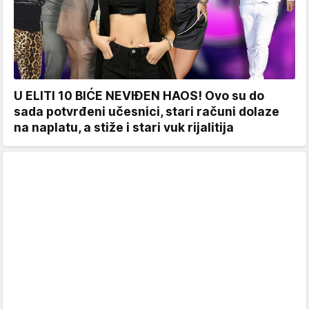
U ELITI 10 BIĆE NEVIĐEN HAOS! Ovo su do
sada potvrđeni učesnici, stari računi dolaze
na naplatu, a stiže i stari vuk rijalitija