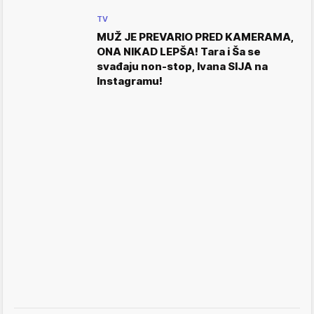
TV
MUŽ JE PREVARIO PRED KAMERAMA,
ONA NIKAD LEPŠA! Tara i Ša se
svađaju non-stop, Ivana SIJA na
Instagramu!