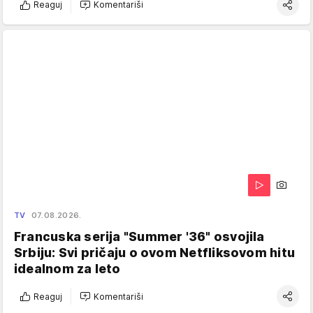
Reaguj
Komentariši
TV
07.08.2026.
Francuska serija "Summer '36" osvojila
Srbiju: Svi pričaju o ovom Netfliksovom hitu
idealnom za leto
Reaguj
Komentariši