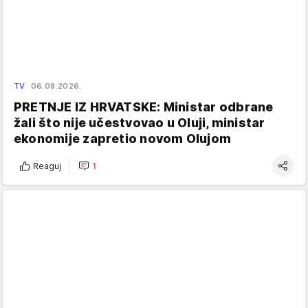
TV
06.08.2026.
PRETNJE IZ HRVATSKE: Ministar odbrane
žali što nije učestvovao u Oluji, ministar
ekonomije zapretio novom Olujom
Reaguj
1