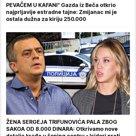
PEVAČEM U KAFANI" Gazda iz Beča otkrio
najprljavije estradne tajne: Zmijanac mi je
ostala dužna za kiriju 250.000
ŽENA SERGEJA TRIFUNOVIĆA PALA ZBOG
SAKOA OD 8.000 DINARA: Otkrivamo nove
detalje krađe u šoping centru - Isidori preti