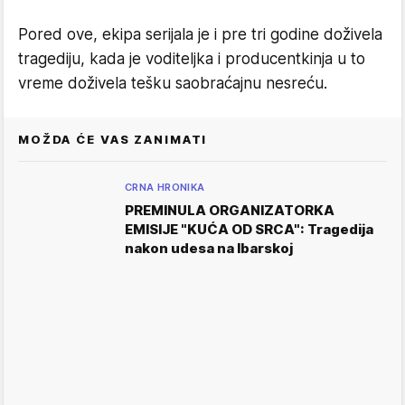
Pored ove, ekipa serijala je i pre tri godine doživela
tragediju, kada je voditeljka i producentkinja u to
vreme doživela tešku saobraćajnu nesreću.
MOŽDA ĆE VAS ZANIMATI
CRNA HRONIKA
PREMINULA ORGANIZATORKA
EMISIJE "KUĆA OD SRCA": Tragedija
nakon udesa na Ibarskoj