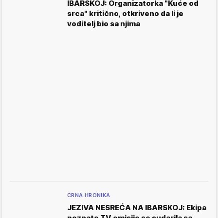
IBARSKOJ: Organizatorka "Kuće od
srca" kritično, otkriveno da li je
voditelj bio sa njima
CRNA HRONIKA
JEZIVA NESREĆA NA IBARSKOJ: Ekipa
poznate TV emisije se sudarila sa