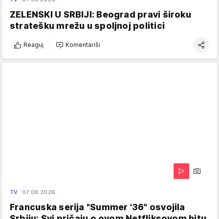
ZELENSKI U SRBIJI: Beograd pravi široku
stratešku mrežu u spoljnoj politici
Reaguj
Komentariši
TV
07.08.2026.
Francuska serija "Summer '36" osvojila
Srbiju: Svi pričaju o ovom Netfliksovom hitu