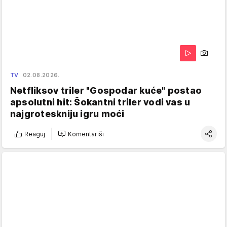
TV
02.08.2026.
Netfliksov triler "Gospodar kuće" postao
apsolutni hit: Šokantni triler vodi vas u
najgroteskniju igru moći
Reaguj
Komentariši