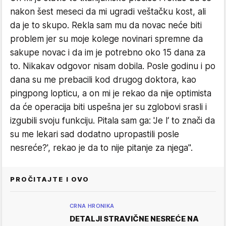
nakon šest meseci da mi ugradi veštačku kost, ali
da je to skupo. Rekla sam mu da novac neće biti
problem jer su moje kolege novinari spremne da
sakupe novac i da im je potrebno oko 15 dana za
to. Nikakav odgovor nisam dobila. Posle godinu i po
dana su me prebacili kod drugog doktora, kao
pingpong lopticu, a on mi je rekao da nije optimista
da će operacija biti uspešna jer su zglobovi srasli i
izgubili svoju funkciju. Pitala sam ga: 'Je l‘ to znači da
su me lekari sad dodatno upropastili posle
nesreće?', rekao je da to nije pitanje za njega".
PROČITAJTE I OVO
CRNA HRONIKA
DETALJI STRAVIČNE NESREĆE NA