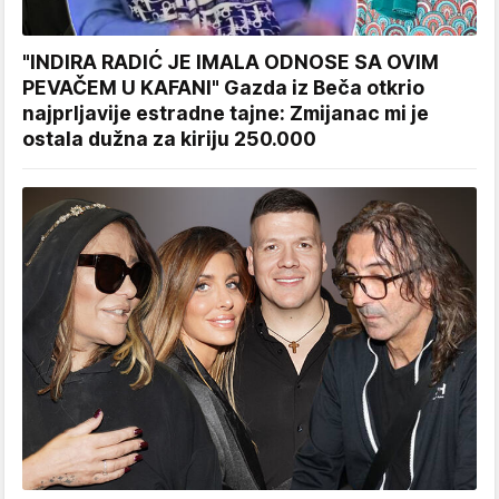
"INDIRA RADIĆ JE IMALA ODNOSE SA OVIM
PEVAČEM U KAFANI" Gazda iz Beča otkrio
najprljavije estradne tajne: Zmijanac mi je
ostala dužna za kiriju 250.000