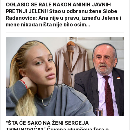
OGLASIO SE RALE NAKON ANINIH JAVNIH
PRETNJI JELENI! Stao u odbranu žene Slobe
Radanovića: Ana nije u pravu, između Jelene i
mene nikada ništa nije bilo osim...
"ŠTA ĆE SAKO NA ŽENI SERGEJA
TRIFUNOVIĆA?“ Čuvena glumčeva fora o