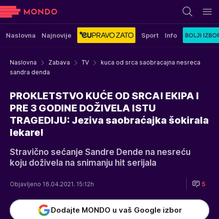
Naslovna
Najnovije
Sport
Info
Naslovna
Zabava
TV
kuca od srca saobracajna nesreca
sandra denda
PROKLETSTVO KUĆE OD SRCA! EKIPA I
PRE 3 GODINE DOŽIVELA ISTU
TRAGEDIJU: Jeziva saobraćajka šokirala
lekare!
Stravično sećanje Sandre Dende na nesreću
koju doživela na snimanju hit serijala
Objavljeno 16.04.2021. 15:12h
5
Dodajte MONDO u vaš Google izbor