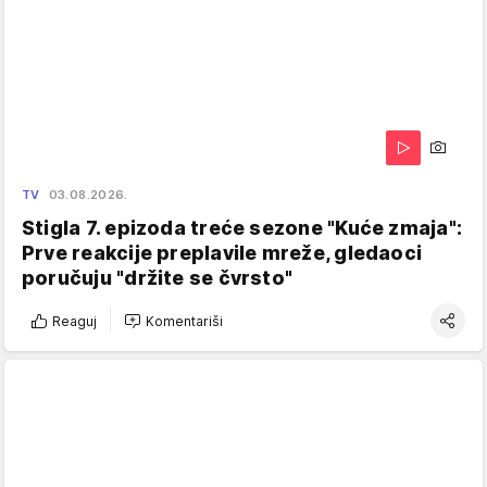
TV
03.08.2026.
Stigla 7. epizoda treće sezone "Kuće zmaja":
Prve reakcije preplavile mreže, gledaoci
poručuju "držite se čvrsto"
Reaguj
Komentariši