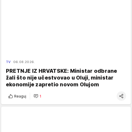
TV
06.08.2026.
PRETNJE IZ HRVATSKE: Ministar odbrane
žali što nije učestvovao u Oluji, ministar
ekonomije zapretio novom Olujom
Reaguj
1