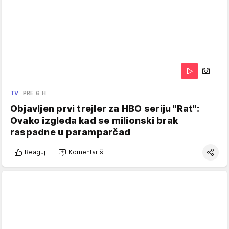
TV
PRE 6 H
Objavljen prvi trejler za HBO seriju "Rat":
Ovako izgleda kad se milionski brak
raspadne u paramparčad
Reaguj
Komentariši