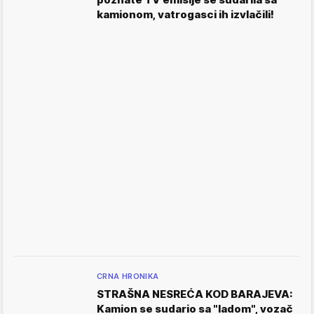
kamionom, vatrogasci ih izvlačili!
CRNA HRONIKA
STRAŠNA NESREĆA KOD BARAJEVA:
Kamion se sudario sa "ladom", vozač