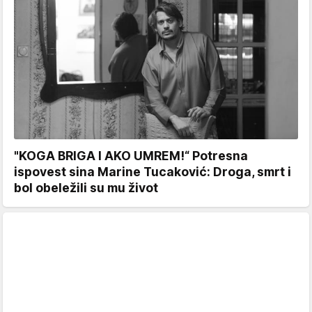
"KOGA BRIGA I AKO UMREM!“ Potresna
ispovest sina Marine Tucaković: Droga, smrt i
bol obeležili su mu život