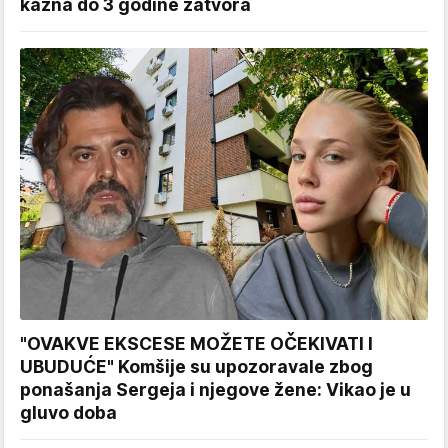
kazna do 3 godine zatvora
"OVAKVE EKSCESE MOŽETE OČEKIVATI I
UBUDUĆE" Komšije su upozoravale zbog
ponašanja Sergeja i njegove žene: Vikao je u
gluvo doba