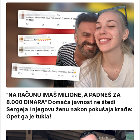
"NA RAČUNU IMAŠ MILIONE, A PADNEŠ ZA
8.000 DINARA" Domaća javnost ne štedi
Sergeja i njegovu ženu nakon pokušaja krađe:
Opet ga je tukla!