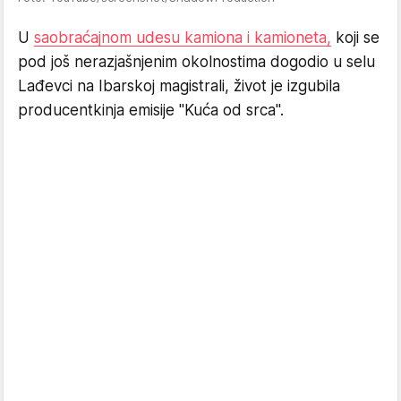
U
saobraćajnom udesu kamiona i kamioneta,
koji se
pod još nerazjašnjenim okolnostima dogodio u selu
Lađevci na Ibarskoj magistrali, život je izgubila
producentkinja emisije "Kuća od srca".