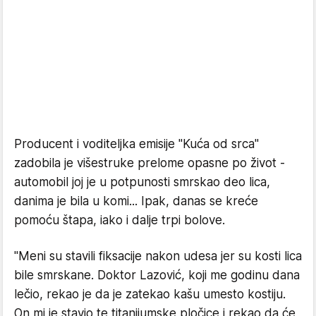
Producent i voditeljka emisije "Kuća od srca"
zadobila je višestruke prelome opasne po život -
automobil joj je u potpunosti smrskao deo lica,
danima je bila u komi... Ipak, danas se kreće
pomoću štapa, iako i dalje trpi bolove.
"Meni su stavili fiksacije nakon udesa jer su kosti lica
bile smrskane. Doktor Lazović, koji me godinu dana
lečio, rekao je da je zatekao kašu umesto kostiju.
On mi je stavio te titanijumske pločice i rekao da će