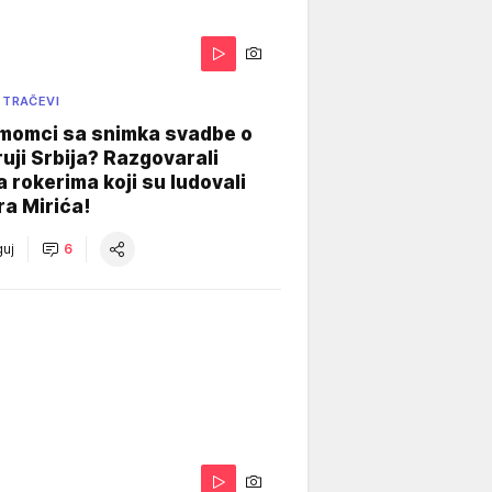
 TRAČEVI
 momci sa snimka svadbe o
uji Srbija? Razgovarali
 rokerima koji su ludovali
ra Mirića!
uj
6