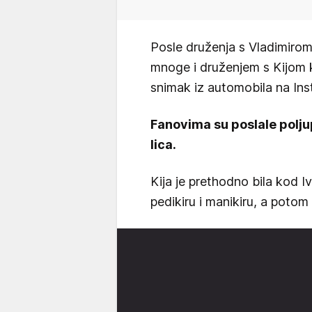
Posle druženja s Vladimiro
mnoge i druženjem s Kijom ko
snimak iz automobila na In
Fanovima su poslale poljup
lica.
Kija je prethodno bila kod 
pedikiru i manikiru, a potom