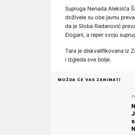
Supruga Nenada Aleksića Š
doživele su obe javnu prevar
da je Sloba Radanović prev
Đogani, a reper svoju supr
Tara je diskvalifikovana iz Z
i izgleda sve bolje.
MOŽDA ĆE VAS ZANIMATI
T
N
J
s
N