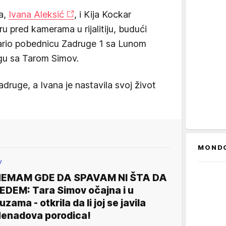
a,
Ivana Aleksić
, i Kija Kockar
u pred kamerama u rijalitiju, budući
ario pobednicu Zadruge 1 sa Lunom
ugu sa Tarom Simov.
adruge, a Ivana je nastavila svoj život
MOND
V
EMAM GDE DA SPAVAM NI ŠTA DA
EDEM: Tara Simov očajna i u
uzama - otkrila da li joj se javila
enadova porodica!