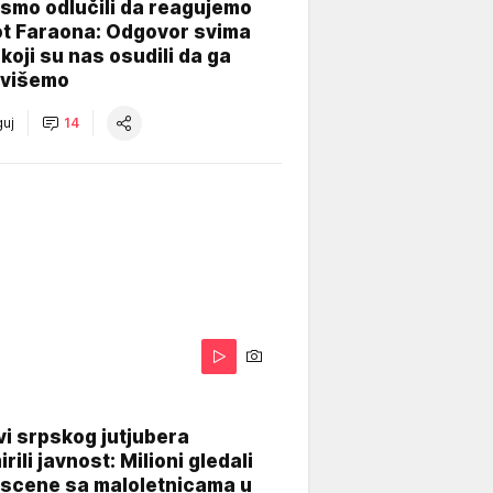
smo odlučili da reagujemo
ot Faraona: Odgovor svima
koji su nas osudili da ga
višemo
uj
14
i srpskog jutjubera
rili javnost: Milioni gledali
 scene sa maloletnicama u