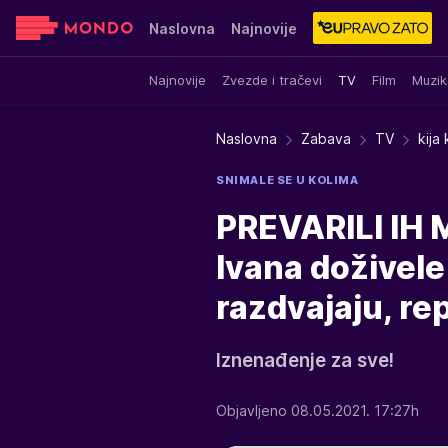
Naslovna
Najnovije
Najnovije
Zvezde i tračevi
TV
Film
Muzik
Sensa
Stvar ukusa
Yumama
Naslovna
Zabava
TV
kija
SNIMALE SE U KOLIMA
PREVARILI IH M
Ivana doživele
razdvajaju, r
Iznenađenje za sve!
Objavljeno 08.05.2021. 17:27h