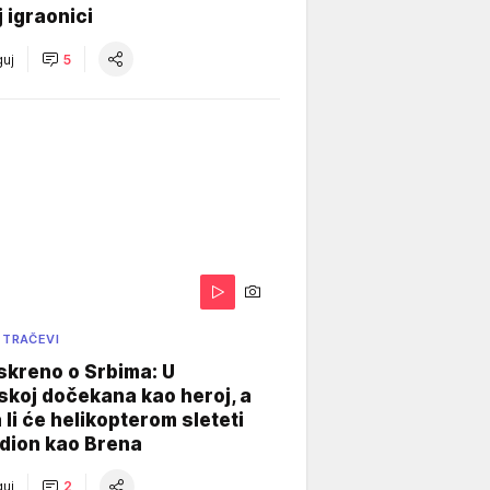
j igraonici
uj
5
 TRAČEVI
skreno o Srbima: U
koj dočekana kao heroj, a
 li će helikopterom sleteti
dion kao Brena
uj
2