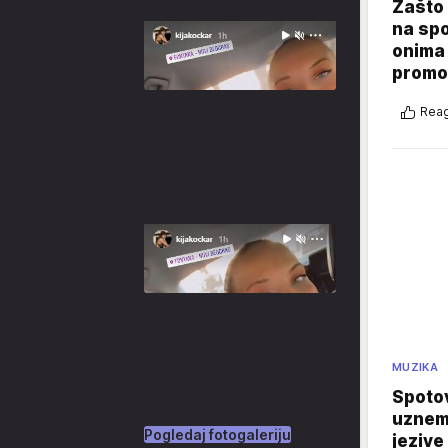
Zašto 
na sp
onima 
promo
Reag
MUZIKA
Spotov
uznemi
Pogledaj fotogaleriju
jezive