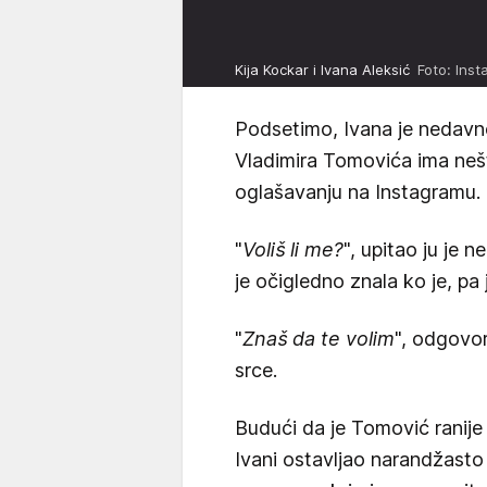
Kija Kockar i Ivana Aleksić
Foto: Inst
Podsetimo, Ivana je nedavn
Vladimira Tomovića ima nešto
oglašavanju na Instagramu.
"
Voliš li me?
", upitao ju je 
je očigledno znala ko je, pa
"
Znaš da te volim
", odgovor
srce.
Budući da je Tomović ranij
Ivani ostavljao narandžasto