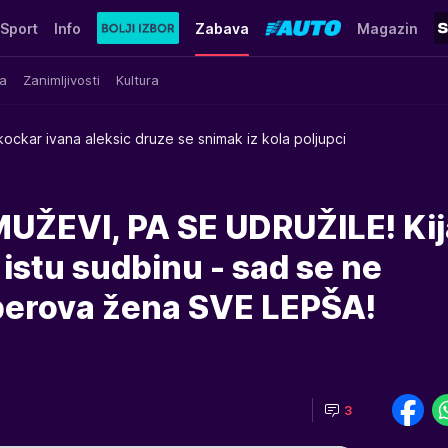
Sport
Info
Zabava
Magazin
a
Zanimljivosti
Kultura
 kockar ivana aleksic druze se snimak iz kola poljupci
UŽEVI, PA SE UDRUŽILE! Kija
 istu sudbinu - sad se ne
eperova žena SVE LEPŠA!
3