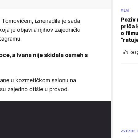
FILM
Poziv 
m Tomovićem, iznenadila je sada
priča 
ja je objavila njihov zajednički
o film
stagramu.
“ratuj
Reag
ce, a Ivana nije skidala osmeh s
Ivane u kozmetičkom salonu na
 su zajedno otišle u provod.
ZVEZDE I