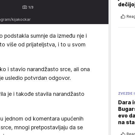
dečijo
1/3
Reag
agram/kijakockar
o podstakla sumnje da između nje i
 više od prijateljstva, i to u svom
neko i stavio narandžasto srce, ali ona
 je usledio potvrdan odgovor.
ila je i takođe stavila narandžasto
ZVEZDE I
Dara i
Bugars
evo da
e u jednom od komentara upućenih
na sta
 srce, mnogi pretpostavljaju da se
Reag