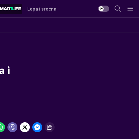
Lepa i srećna
 i