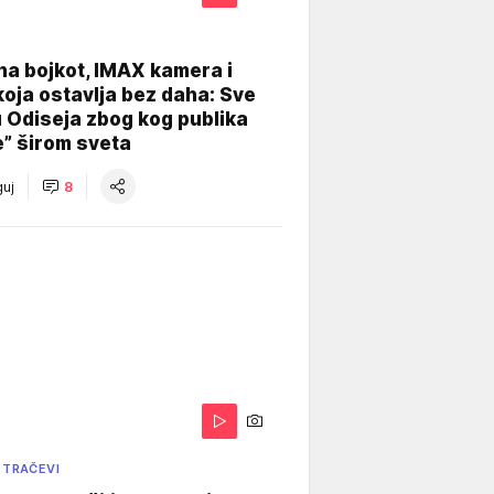
na bojkot, IMAX kamera i
koja ostavlja bez daha: Sve
u Odiseja zbog kog publika
e” širom sveta
uj
8
 TRAČEVI