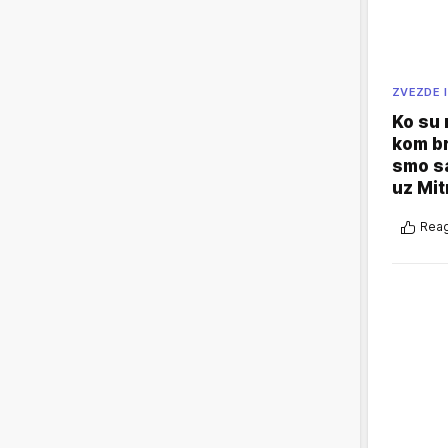
ZVEZDE I
Ko su
kom br
smo sa
uz Mit
Reag