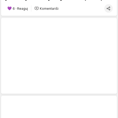
6
·
Reaguj
Komentariši