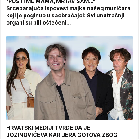
"PUSTI ME MAMA, MRTAV SAM..."
Srceparajuća ispovest majke našeg muzičara
koji je poginuo u saobraćajci: Svi unutrašnji
organi su bili oštećeni...
HRVATSKI MEDIJI TVRDE DA JE
JOZINOVIĆEVA KARIJERA GOTOVA ZBOG