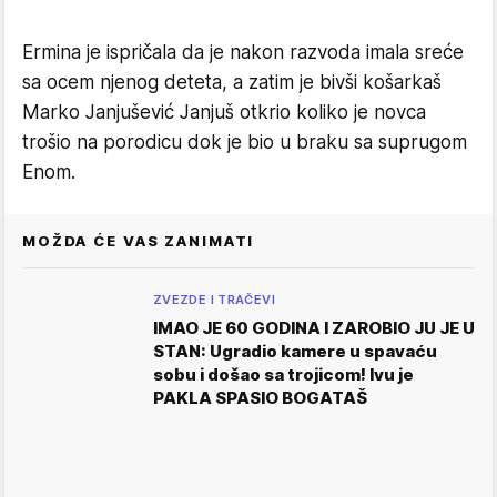
Ermina je ispričala da je nakon razvoda imala sreće
sa ocem njenog deteta, a zatim je bivši košarkaš
Marko Janjušević Janjuš otkrio koliko je novca
trošio na porodicu dok je bio u braku sa suprugom
Enom.
MOŽDA ĆE VAS ZANIMATI
ZVEZDE I TRAČEVI
IMAO JE 60 GODINA I ZAROBIO JU JE U
STAN: Ugradio kamere u spavaću
sobu i došao sa trojicom! Ivu je
PAKLA SPASIO BOGATAŠ