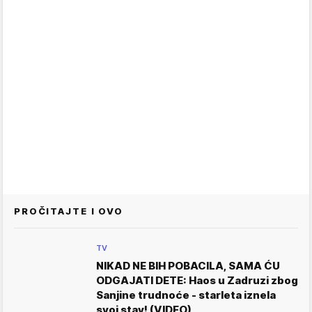
PROČITAJTE I OVO
TV
NIKAD NE BIH POBACILA, SAMA ĆU
ODGAJATI DETE: Haos u Zadruzi zbog
Sanjine trudnoće - starleta iznela
svoj stav! (VIDEO)