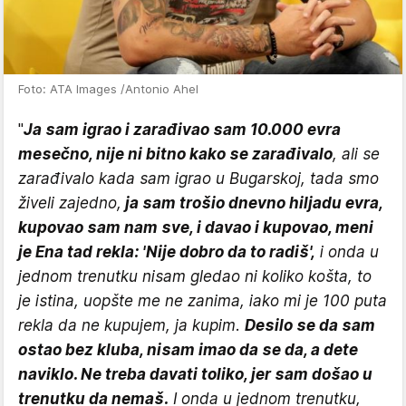
Foto: ATA Images /Antonio Ahel
"
Ja sam igrao i zarađivao sam 10.000 evra
mesečno, nije ni bitno kako se zarađivalo
, ali se
zarađivalo kada sam igrao u Bugarskoj, tada smo
živeli zajedno,
ja sam trošio dnevno hiljadu evra,
kupovao sam nam sve, i davao i kupovao, meni
je Ena tad rekla: 'Nije dobro da to radiš',
i onda u
jednom trenutku nisam gledao ni koliko košta, to
je istina, uopšte me ne zanima, iako mi je 100 puta
rekla da ne kupujem, ja kupim.
Desilo se da sam
ostao bez kluba, nisam imao da se da, a dete
naviklo. Ne treba davati toliko, jer sam došao u
trenutku da nemaš.
I onda u jednom trenutku,