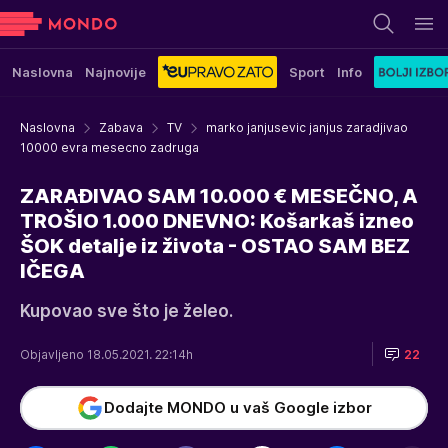
Naslovna
Najnovije
Sport
Info
Naslovna
Zabava
TV
marko janjusevic janjus zaradjivao
10000 evra mesecno zadruga
ZARAĐIVAO SAM 10.000 € MESEČNO, A
TROŠIO 1.000 DNEVNO: Košarkaš izneo
ŠOK detalje iz života - OSTAO SAM BEZ
IČEGA
Kupovao sve što je želeo.
Objavljeno 18.05.2021. 22:14h
22
Dodajte MONDO u vaš Google izbor