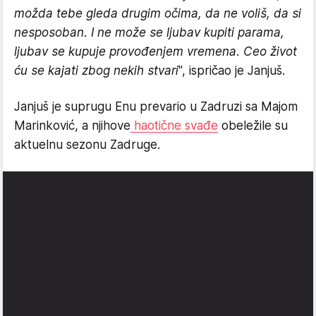
možda tebe gleda drugim očima, da ne voliš, da si
nesposoban. I ne može se ljubav kupiti parama,
ljubav se kupuje provođenjem vremena. Ceo život
ću se kajati zbog nekih stvari
", ispričao je Janjuš.
Janjuš je suprugu Enu prevario u Zadruzi sa Majom
Marinković, a njihove
haotične svađe
obeležile su
aktuelnu sezonu Zadruge.