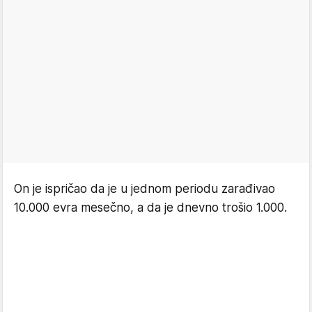
On je ispričao da je u jednom periodu zarađivao
10.000 evra mesečno, a da je dnevno trošio 1.000.