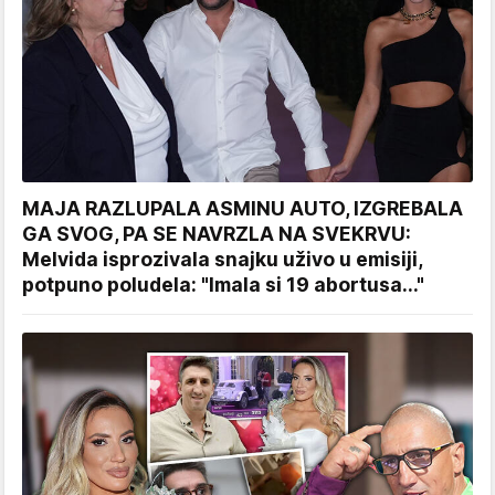
MAJA RAZLUPALA ASMINU AUTO, IZGREBALA
GA SVOG, PA SE NAVRZLA NA SVEKRVU:
Melvida isprozivala snajku uživo u emisiji,
potpuno poludela: "Imala si 19 abortusa..."