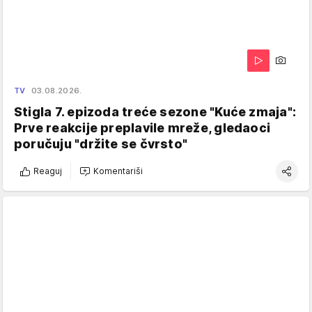
TV
03.08.2026.
Stigla 7. epizoda treće sezone "Kuće zmaja":
Prve reakcije preplavile mreže, gledaoci
poručuju "držite se čvrsto"
Reaguj
Komentariši