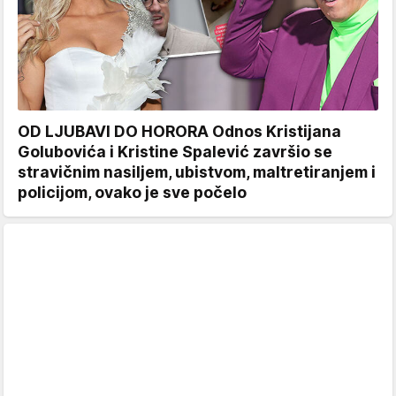
OD LJUBAVI DO HORORA Odnos Kristijana
Golubovića i Kristine Spalević završio se
stravičnim nasiljem, ubistvom, maltretiranjem i
policijom, ovako je sve počelo