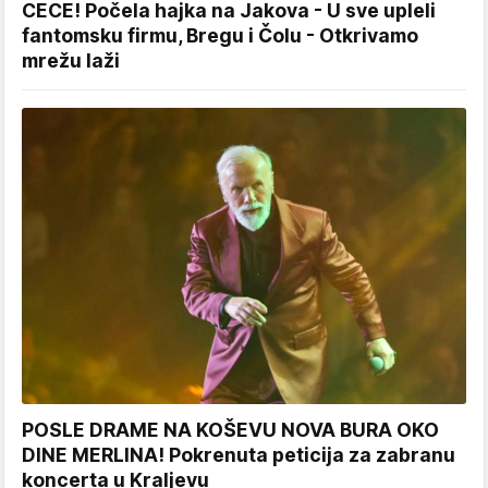
CECE! Počela hajka na Jakova - U sve upleli
fantomsku firmu, Bregu i Čolu - Otkrivamo
mrežu laži
POSLE DRAME NA KOŠEVU NOVA BURA OKO
DINE MERLINA! Pokrenuta peticija za zabranu
koncerta u Kraljevu