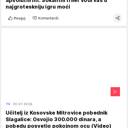
apsolutni hit: Šokantni triler vodi vas u
najgroteskniju igru moći
Reaguj
Komentariši
TV
30.07.2026.
Učitelj iz Kosovske Mitrovice pobednik
Slagalice: Osvojio 300.000 dinara, a
pobedu posvetio pokojnom ocu (Video)