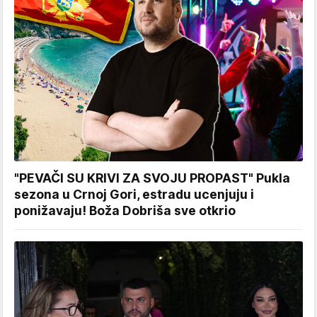
"PEVAČI SU KRIVI ZA SVOJU PROPAST" Pukla
sezona u Crnoj Gori, estradu ucenjuju i
ponižavaju! Boža Dobriša sve otkrio