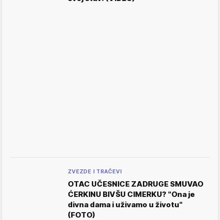
ZVEZDE I TRAČEVI
OTAC UČESNICE ZADRUGE SMUVAO
ĆERKINU BIVŠU CIMERKU? "Ona je
divna dama i uživamo u životu"
(FOTO)