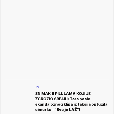
TV
SNIMAK S PILULAMA KOJI JE
ZGROZIO SRBIJU: Tara posle
skandaloznog klipa iz taksija optužila
cimerku - "Sve je LAŽ"!