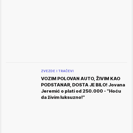
ZVEZDE I TRAČEVI
VOZIM POLOVAN AUTO, ŽIVIM KAO
PODSTANAR, DOSTA JE BILO! Jovana
Jeremić o plati od 250.000 - "Hoću
da živim luksuzno!"