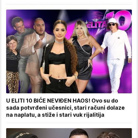
U ELITI 10 BIĆE NEVIĐEN HAOS! Ovo su do
sada potvrđeni učesnici, stari računi dolaze
na naplatu, a stiže i stari vuk rijalitija