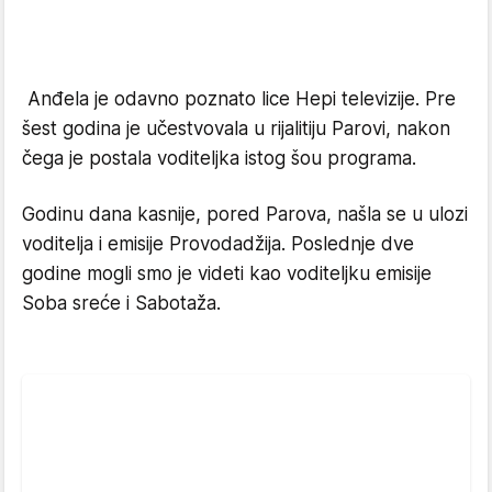
Anđela je odavno poznato lice Hepi televizije. Pre
šest godina je učestvovala u rijalitiju Parovi, nakon
čega je postala voditeljka istog šou programa.
Godinu dana kasnije, pored Parova, našla se u ulozi
voditelja i emisije Provodadžija. Poslednje dve
godine mogli smo je videti kao voditeljku emisije
Soba sreće i Sabotaža.