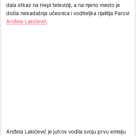
dala otkaz na Hepi televiziji, a na njeno mesto je
došla nekadašnja učesnica i voditeljka rijalitija Parovi
Anđela Lakićević
.
Anđela Lakićević je jutros vodila svoju prvu emisiju