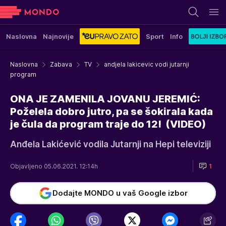
Naslovna
Najnovije
Sport
Info
Naslovna
Zabava
TV
andjela lakicevic vodi jutarnji
program
ONA JE ZAMENILA JOVANU JEREMIĆ:
Poželela dobro jutro, pa se šokirala kada
je čula da program traje do 12! (VIDEO)
Anđela Lakićević vodila Jutarnji na Hepi televiziji
Objavljeno 05.06.2021. 12:14h
1
Dodajte MONDO u vaš Google izbor