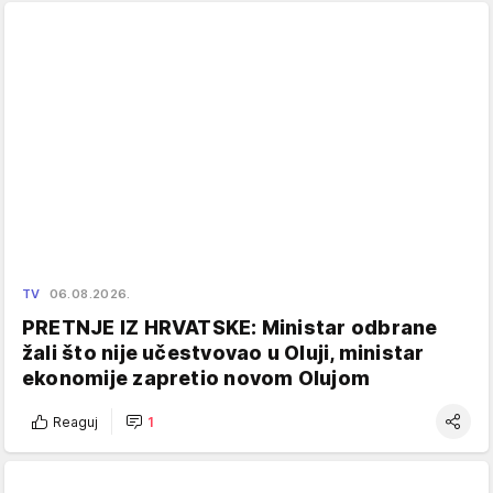
TV
06.08.2026.
PRETNJE IZ HRVATSKE: Ministar odbrane
žali što nije učestvovao u Oluji, ministar
ekonomije zapretio novom Olujom
Reaguj
1