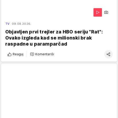
TV
09.08.2026.
Objavljen prvi trejler za HBO seriju "Rat":
Ovako izgleda kad se milionski brak
raspadne u paramparčad
Reaguj
Komentariši