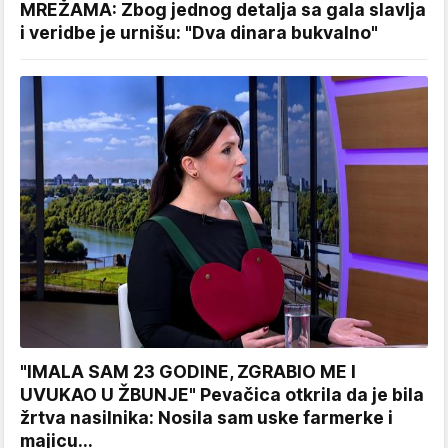
MREŽAMA: Zbog jednog detalja sa gala slavlja
i veridbe je urnišu: "Dva dinara bukvalno"
"IMALA SAM 23 GODINE, ZGRABIO ME I
UVUKAO U ŽBUNJE" Pevačica otkrila da je bila
žrtva nasilnika: Nosila sam uske farmerke i
majicu...