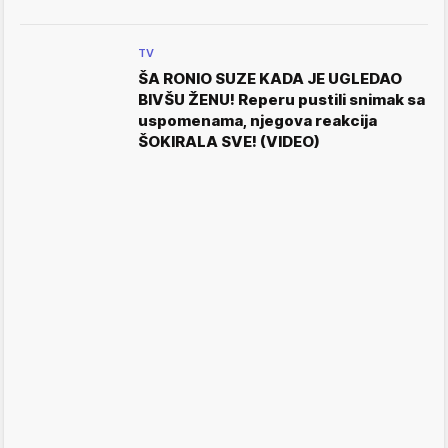
TV
ŠA RONIO SUZE KADA JE UGLEDAO
BIVŠU ŽENU! Reperu pustili snimak sa
uspomenama, njegova reakcija
ŠOKIRALA SVE! (VIDEO)