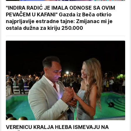
"INDIRA RADIĆ JE IMALA ODNOSE SA OVIM
PEVAČEM U KAFANI" Gazda iz Beča otkrio
najprljavije estradne tajne: Zmijanac mi je
ostala dužna za kiriju 250.000
VERENICU KRALJA HLEBA ISMEVAJU NA