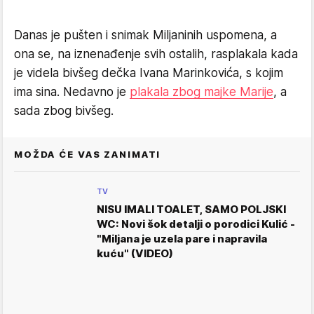
Danas je pušten i snimak Miljaninih uspomena, a
ona se, na iznenađenje svih ostalih, rasplakala kada
je videla bivšeg dečka Ivana Marinkovića, s kojim
ima sina. Nedavno je
plakala zbog majke Marije
, a
sada zbog bivšeg.
MOŽDA ĆE VAS ZANIMATI
TV
NISU IMALI TOALET, SAMO POLJSKI
WC: Novi šok detalji o porodici Kulić -
"Miljana je uzela pare i napravila
kuću" (VIDEO)