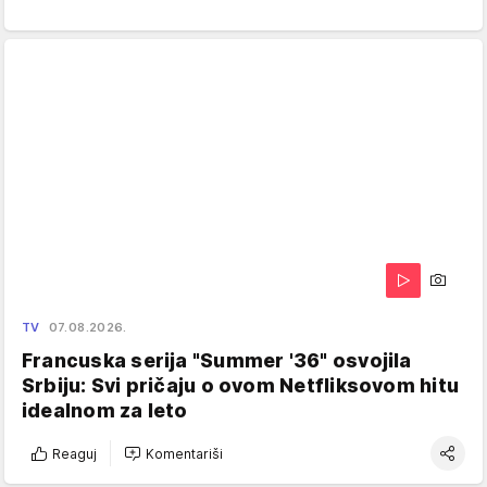
TV
07.08.2026.
Francuska serija "Summer '36" osvojila
Srbiju: Svi pričaju o ovom Netfliksovom hitu
idealnom za leto
Reaguj
Komentariši