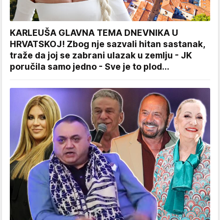
KARLEUŠA GLAVNA TEMA DNEVNIKA U
HRVATSKOJ! Zbog nje sazvali hitan sastanak,
traže da joj se zabrani ulazak u zemlju - JK
poručila samo jedno - Sve je to plod...