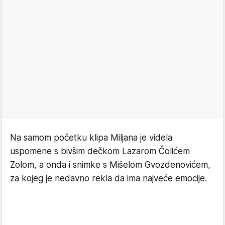
Na samom početku klipa Miljana je videla
uspomene s bivšim dečkom Lazarom Čolićem
Zolom, a onda i snimke s Mišelom Gvozdenovićem,
za kojeg je nedavno rekla da ima najveće emocije.