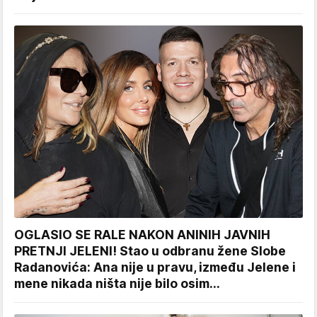
OGLASIO SE RALE NAKON ANINIH JAVNIH
PRETNJI JELENI! Stao u odbranu žene Slobe
Radanovića: Ana nije u pravu, između Jelene i
mene nikada ništa nije bilo osim...