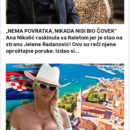
„NEMA POVRATKA, NIKADA NISI BIO ČOVEK”
Ana Nikolić raskinula sa Raletom jer je stao na
stranu Jelene Radanović! Ovo su reči njene
oproštajne poruke: Izdao si...