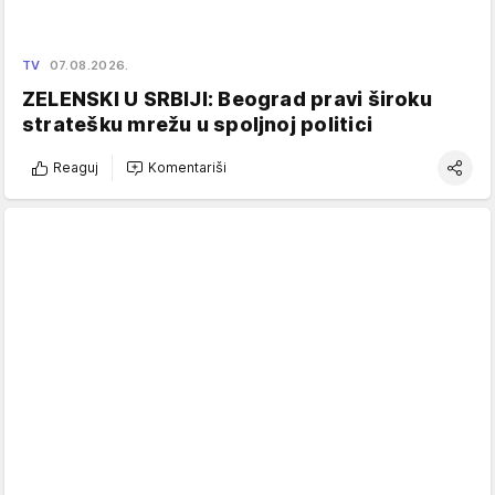
TV
07.08.2026.
ZELENSKI U SRBIJI: Beograd pravi široku
stratešku mrežu u spoljnoj politici
Reaguj
Komentariši