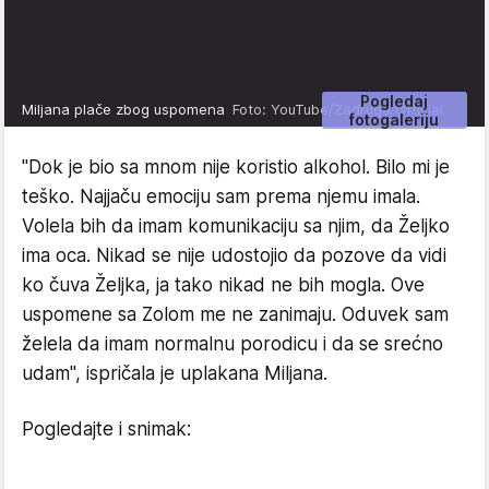
Pogledaj
Miljana plače zbog uspomena
Foto: YouTube/Zadruga Official
fotogaleriju
"Dok je bio sa mnom nije koristio alkohol. Bilo mi je
teško. Najjaču emociju sam prema njemu imala.
Volela bih da imam komunikaciju sa njim, da Željko
ima oca. Nikad se nije udostojio da pozove da vidi
ko čuva Željka, ja tako nikad ne bih mogla. Ove
uspomene sa Zolom me ne zanimaju. Oduvek sam
želela da imam normalnu porodicu i da se srećno
udam", ispričala je uplakana Miljana.
Pogledajte i snimak: