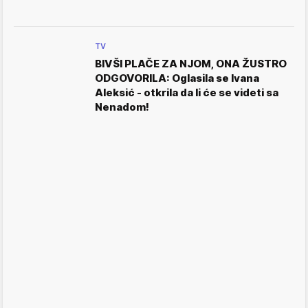
TV
BIVŠI PLAČE ZA NJOM, ONA ŽUSTRO
ODGOVORILA: Oglasila se Ivana
Aleksić - otkrila da li će se videti sa
Nenadom!