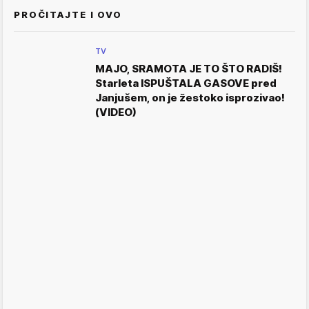
PROČITAJTE I OVO
TV
MAJO, SRAMOTA JE TO ŠTO RADIŠ!
Starleta ISPUŠTALA GASOVE pred
Janjušem, on je žestoko isprozivao!
(VIDEO)