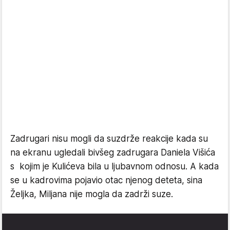
Zadrugari nisu mogli da suzdrže reakcije kada su
na ekranu ugledali bivšeg zadrugara Daniela Višića
s kojim je Kulićeva bila u ljubavnom odnosu. A kada
se u kadrovima pojavio otac njenog deteta, sina
Željka, Miljana nije mogla da zadrži suze.