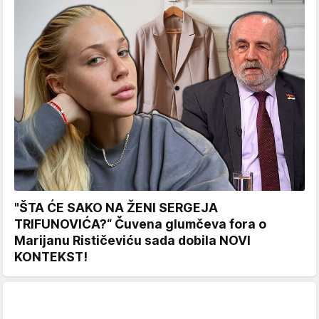
"ŠTA ĆE SAKO NA ŽENI SERGEJA
TRIFUNOVIĆA?“ Čuvena glumčeva fora o
Marijanu Rističeviću sada dobila NOVI
KONTEKST!