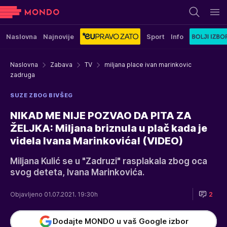
Naslovna
Najnovije
Sport
Info
Naslovna
Zabava
TV
miljana place ivan marinkovic
zadruga
SUZE ZBOG BIVŠEG
NIKAD ME NIJE POZVAO DA PITA ZA
ŽELJKA: Miljana briznula u plač kada je
videla Ivana Marinkovića! (VIDEO)
Miljana Kulić se u "Zadruzi" rasplakala zbog oca
svog deteta, Ivana Marinkovića.
Objavljeno 01.07.2021. 19:30h
2
Dodajte MONDO u vaš Google izbor