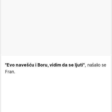
"Evo navešću i Boru, vidim da se ljuti"
, našalio se
Fran.