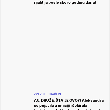
rijalitija posle skoro godinu dana!
ZVEZDE I TRAČEVI
AU, DRUŽE, ŠTA JE OVO?! Aleksandra
se pojavila u emisiji i šokirala