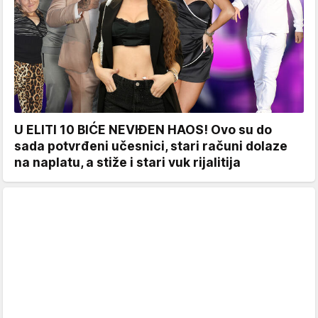
U ELITI 10 BIĆE NEVIĐEN HAOS! Ovo su do
sada potvrđeni učesnici, stari računi dolaze
na naplatu, a stiže i stari vuk rijalitija