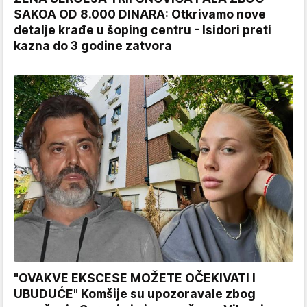
SAKOA OD 8.000 DINARA: Otkrivamo nove
detalje krađe u šoping centru - Isidori preti
kazna do 3 godine zatvora
"OVAKVE EKSCESE MOŽETE OČEKIVATI I
UBUDUĆE" Komšije su upozoravale zbog