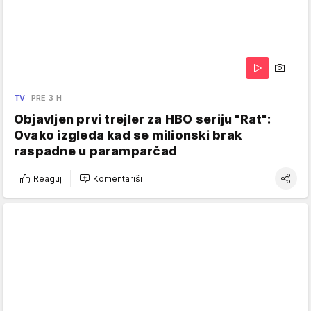
TV
PRE 3 H
Objavljen prvi trejler za HBO seriju "Rat":
Ovako izgleda kad se milionski brak
raspadne u paramparčad
Reaguj
Komentariši