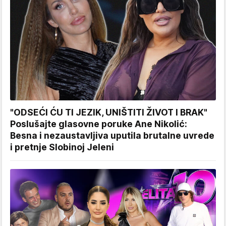
"ODSEĆI ĆU TI JEZIK, UNIŠTITI ŽIVOT I BRAK"
Poslušajte glasovne poruke Ane Nikolić:
Besna i nezaustavljiva uputila brutalne uvrede
i pretnje Slobinoj Jeleni