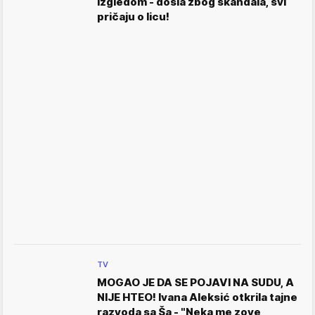
izgledom - došla zbog skandala, svi
pričaju o licu!
TV
MOGAO JE DA SE POJAVI NA SUDU, A
NIJE HTEO! Ivana Aleksić otkrila tajne
razvoda sa Ša - "Neka me zove