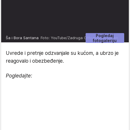
Pogledaj
Ša i Bora Santana
Foto: YouTube/Zadruga Offical/printscreen
fotogaleriju
Uvrede i pretnje odzvanjale su kućom, a ubrzo je
reagovalo i obezbeđenje.
Pogledajte: