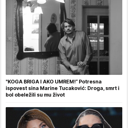
"KOGA BRIGA I AKO UMREM!“ Potresna
ispovest sina Marine Tucaković: Droga, smrt i
bol obeležili su mu život