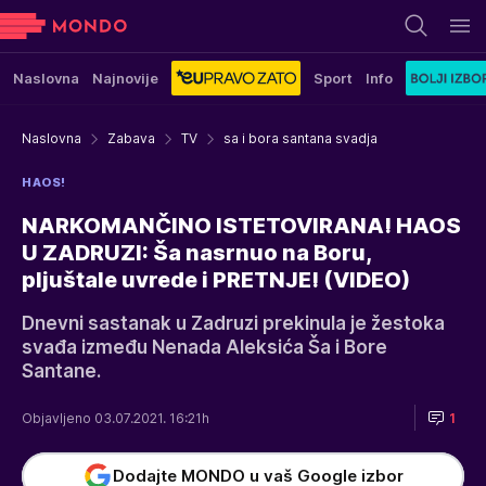
Naslovna
Najnovije
Sport
Info
Naslovna
Zabava
TV
sa i bora santana svadja
HAOS!
NARKOMANČINO ISTETOVIRANA! HAOS
U ZADRUZI: Ša nasrnuo na Boru,
pljuštale uvrede i PRETNJE! (VIDEO)
Dnevni sastanak u Zadruzi prekinula je žestoka
svađa između Nenada Aleksića Ša i Bore
Santane.
Objavljeno 03.07.2021. 16:21h
1
Dodajte MONDO u vaš Google izbor