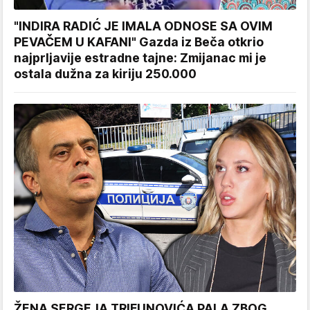
"INDIRA RADIĆ JE IMALA ODNOSE SA OVIM
PEVAČEM U KAFANI" Gazda iz Beča otkrio
najprljavije estradne tajne: Zmijanac mi je
ostala dužna za kiriju 250.000
ŽENA SERGEJA TRIFUNOVIĆA PALA ZBOG