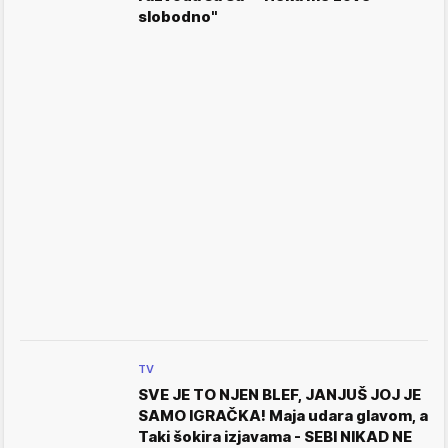
slobodno"
TV
SVE JE TO NJEN BLEF, JANJUŠ JOJ JE
SAMO IGRAČKA! Maja udara glavom, a
Taki šokira izjavama - SEBI NIKAD NE