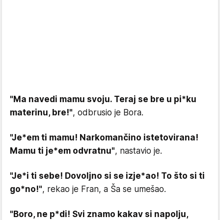
"Ma navedi mamu svoju. Teraj se bre u pi*ku
materinu, bre!"
, odbrusio je Bora.
"Je*em ti mamu! Narkomančino istetovirana!
Mamu ti je*em odvratnu"
, nastavio je.
"Je*i ti sebe! Dovoljno si se izje*ao! To što si ti
go*no!"
, rekao je Fran, a Ša se umešao.
"Boro, ne p*di! Svi znamo kakav si napolju,