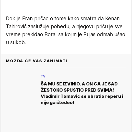
Dok je Fran pričao o tome kako smatra da Kenan
Tahirović zaslužuje pobedu, a njegovu priču je sve
vreme prekidao Bora, sa kojim je Pujas odmah ušao
u sukob.
MOŽDA ĆE VAS ZANIMATI
TV
ŠA MU SE IZVINIO, A ON GA JE SAD
ŽESTOKO SPUSTIO PRED SVIMA!
Vladimir Tomović se obratio reperu i
nije ga štedeo!