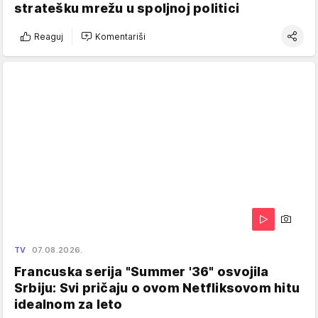
stratešku mrežu u spoljnoj politici
Reaguj
Komentariši
TV
07.08.2026.
Francuska serija "Summer '36" osvojila
Srbiju: Svi pričaju o ovom Netfliksovom hitu
idealnom za leto