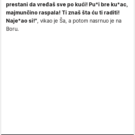
prestani da vređaš sve po kući! Pu*i bre ku*ac,
majmunčino raspala! Ti znaš šta ću ti raditi!
Naje*ao si!"
, vikao je Ša, a potom nasrnuo je na
Boru.