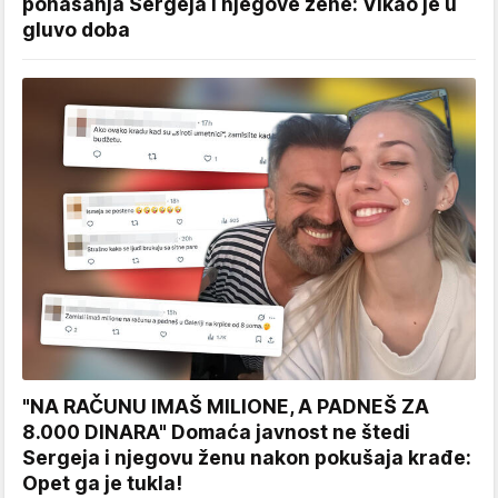
ponašanja Sergeja i njegove žene: Vikao je u
gluvo doba
"NA RAČUNU IMAŠ MILIONE, A PADNEŠ ZA
8.000 DINARA" Domaća javnost ne štedi
Sergeja i njegovu ženu nakon pokušaja krađe:
Opet ga je tukla!