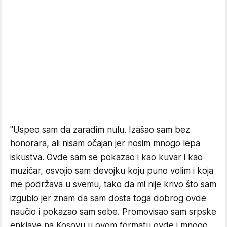
"Uspeo sam da zaradim nulu. Izašao sam bez
honorara, ali nisam očajan jer nosim mnogo lepa
iskustva. Ovde sam se pokazao i kao kuvar i kao
muzičar, osvojio sam devojku koju puno volim i koja
me podržava u svemu, tako da mi nije krivo što sam
izgubio jer znam da sam dosta toga dobrog ovde
naučio i pokazao sam sebe. Promovisao sam srpske
enklave na Kosovu u ovom formatu ovde i mnogo