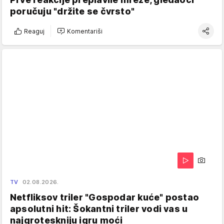
poručuju "držite se čvrsto"
Reaguj
Komentariši
TV
02.08.2026.
Netfliksov triler "Gospodar kuće" postao
apsolutni hit: Šokantni triler vodi vas u
najgroteskniju igru moći