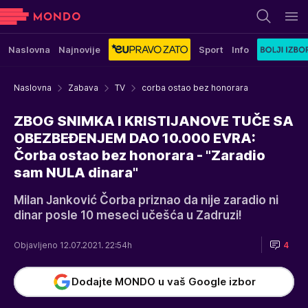
Naslovna
Najnovije
Sport
Info
Naslovna
Zabava
TV
corba ostao bez honorara
ZBOG SNIMKA I KRISTIJANOVE TUČE SA
OBEZBEĐENJEM DAO 10.000 EVRA:
Čorba ostao bez honorara - "Zaradio
sam NULA dinara"
Milan Janković Čorba priznao da nije zaradio ni
dinar posle 10 meseci učešća u Zadruzi!
Objavljeno 12.07.2021. 22:54h
4
Dodajte MONDO u vaš Google izbor