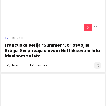
TV
PRE 22 H
Francuska serija "Summer '36" osvojila
Srbiju: Svi pričaju o ovom Netfliksovom hitu
idealnom za leto
Reaguj
Komentariši