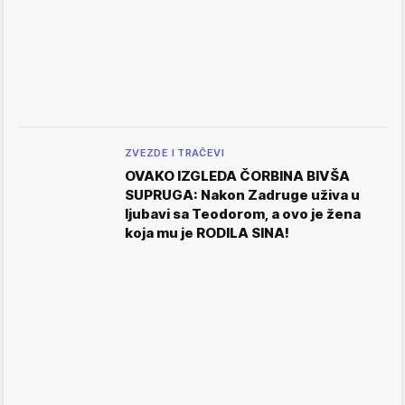
ZVEZDE I TRAČEVI
OVAKO IZGLEDA ČORBINA BIVŠA
SUPRUGA: Nakon Zadruge uživa u
ljubavi sa Teodorom, a ovo je žena
koja mu je RODILA SINA!