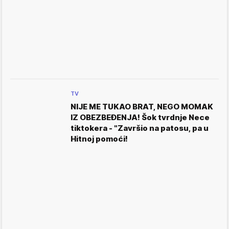
TV
NIJE ME TUKAO BRAT, NEGO MOMAK
IZ OBEZBEĐENJA! Šok tvrdnje Nece
tiktokera - "Završio na patosu, pa u
Hitnoj pomoći!