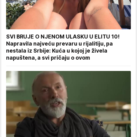
SVI BRUJE O NJENOM ULASKU U ELITU 10!
Napravila najveću prevaru u rijalitiju, pa
nestala iz Srbije: Kuća u kojoj je živela
napuštena, a svi pričaju o ovom