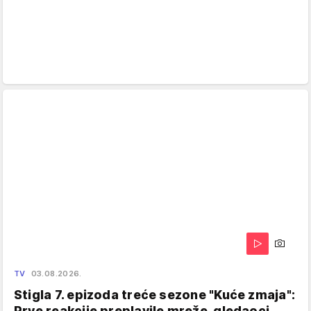
TV
03.08.2026.
Stigla 7. epizoda treće sezone "Kuće zmaja":
Prve reakcije preplavile mreže, gledaoci