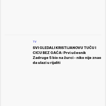
TV
SVI GLEDALI KRISTIJANOVU TUČU I
CICU BEZ GAĆA: Prvi učesnik
Zadruge 5 bio na žurci - niko nije znao
da ulazi u rijaliti