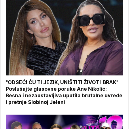
"ODSEĆI ĆU TI JEZIK, UNIŠTITI ŽIVOT I BRAK"
Poslušajte glasovne poruke Ane Nikolić:
Besna i nezaustavljiva uputila brutalne uvrede
i pretnje Slobinoj Jeleni