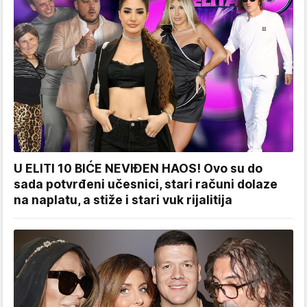
U ELITI 10 BIĆE NEVIĐEN HAOS! Ovo su do
sada potvrđeni učesnici, stari računi dolaze
na naplatu, a stiže i stari vuk rijalitija