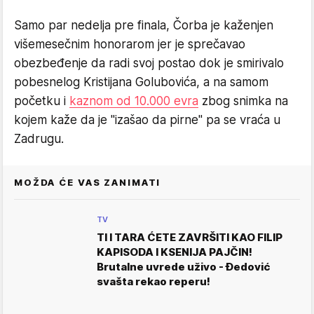
Samo par nedelja pre finala, Čorba je kaženjen
višemesečnim honorarom jer je sprečavao
obezbeđenje da radi svoj postao dok je smirivalo
pobesnelog Kristijana Golubovića, a na samom
početku i
kaznom od 10.000 evra
zbog snimka na
kojem kaže da je "izašao da pirne" pa se vraća u
Zadrugu.
MOŽDA ĆE VAS ZANIMATI
TV
TI I TARA ĆETE ZAVRŠITI KAO FILIP
KAPISODA I KSENIJA PAJČIN!
Brutalne uvrede uživo - Đedović
svašta rekao reperu!