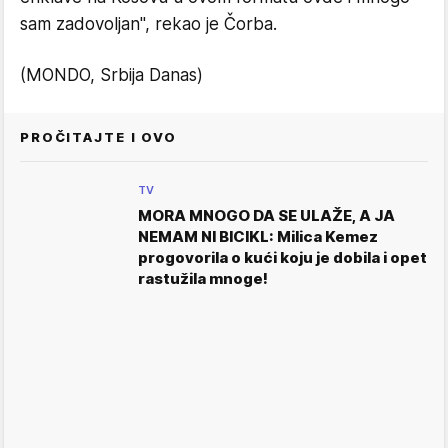
sam zadovoljan", rekao je Čorba.
(MONDO, Srbija Danas)
PROČITAJTE I OVO
TV
MORA MNOGO DA SE ULAŽE, A JA
NEMAM NI BICIKL: Milica Kemez
progovorila o kući koju je dobila i opet
rastužila mnoge!