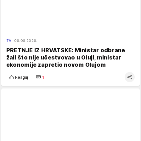
TV
06.08.2026.
PRETNJE IZ HRVATSKE: Ministar odbrane
žali što nije učestvovao u Oluji, ministar
ekonomije zapretio novom Olujom
Reaguj
1