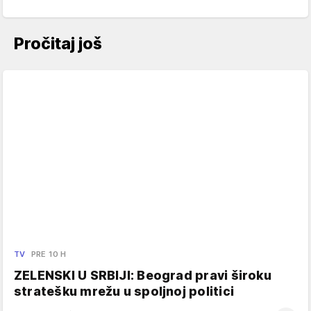
Pročitaj još
TV
PRE 10 H
ZELENSKI U SRBIJI: Beograd pravi široku
stratešku mrežu u spoljnoj politici