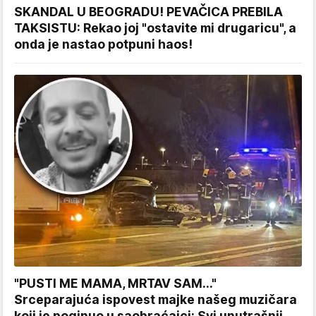
SKANDAL U BEOGRADU! PEVAČICA PREBILA
TAKSISTU: Rekao joj "ostavite mi drugaricu", a
onda je nastao potpuni haos!
"PUSTI ME MAMA, MRTAV SAM..."
Srceparajuća ispovest majke našeg muzičara
koji je poginuo u saobraćajci: Svi unutrašnji