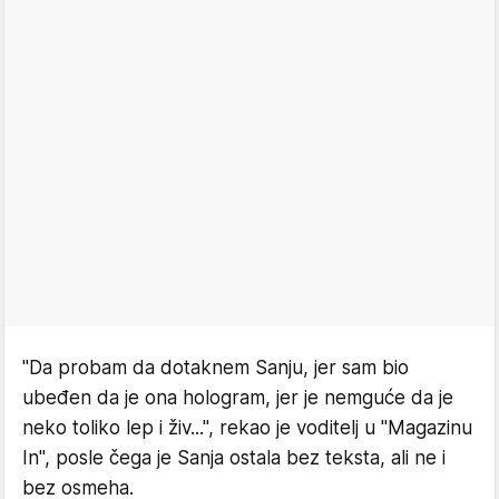
"Da probam da dotaknem Sanju, jer sam bio
ubeđen da je ona hologram, jer je nemguće da je
neko toliko lep i živ...", rekao je voditelj u "Magazinu
In", posle čega je Sanja ostala bez teksta, ali ne i
bez osmeha.