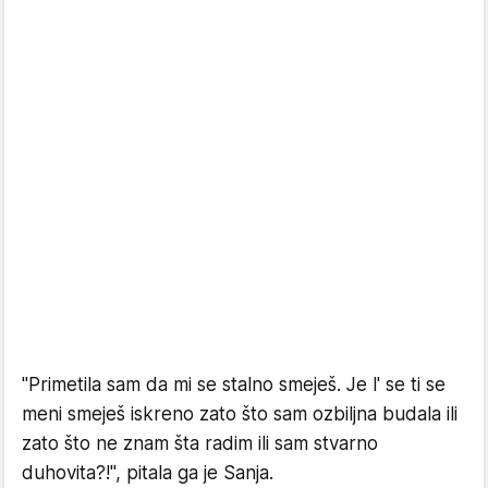
"Primetila sam da mi se stalno smeješ. Je l' se ti se
meni smeješ iskreno zato što sam ozbiljna budala ili
zato što ne znam šta radim ili sam stvarno
duhovita?!", pitala ga je Sanja.