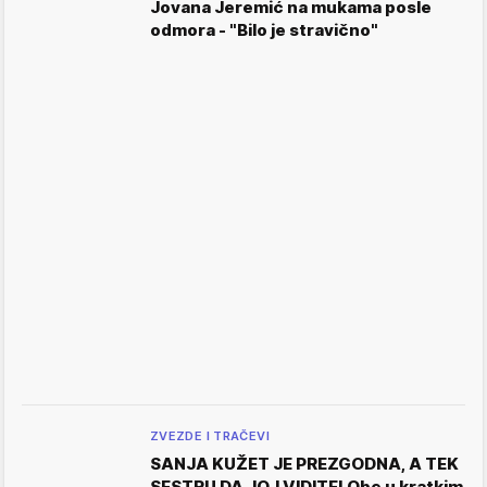
Jovana Jeremić na mukama posle
odmora - "Bilo je stravično"
ZVEZDE I TRAČEVI
SANJA KUŽET JE PREZGODNA, A TEK
SESTRU DA JOJ VIDITE! Obe u kratkim