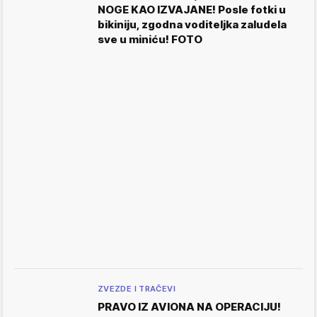
NOGE KAO IZVAJANE! Posle fotki u
bikiniju, zgodna voditeljka zaludela
sve u miniću! FOTO
ZVEZDE I TRAČEVI
PRAVO IZ AVIONA NA OPERACIJU!