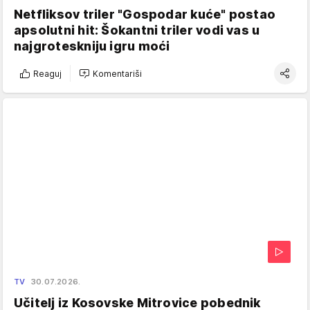
Netfliksov triler "Gospodar kuće" postao
apsolutni hit: Šokantni triler vodi vas u
najgroteskniju igru moći
Reaguj
Komentariši
TV
30.07.2026.
Učitelj iz Kosovske Mitrovice pobednik