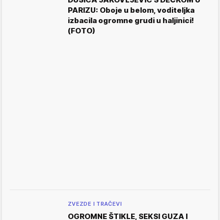
PARIZU: Oboje u belom, voditeljka
izbacila ogromne grudi u haljinici!
(FOTO)
ZVEZDE I TRAČEVI
OGROMNE ŠTIKLE, SEKSI GUZA I