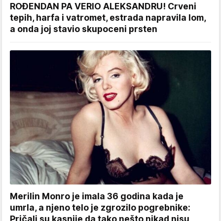
ROĐENDAN PA VERIO ALEKSANDRU! Crveni
tepih, harfa i vatromet, estrada napravila lom,
a onda joj stavio skupoceni prsten
Merilin Monro je imala 36 godina kada je
umrla, a njeno telo je zgrozilo pogrebnike:
Pričali su kasnije da tako nešto nikad nisu