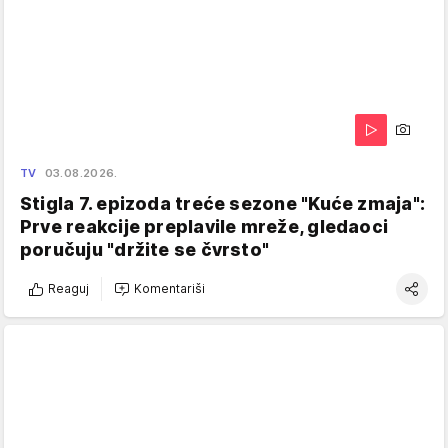
TV
03.08.2026.
Stigla 7. epizoda treće sezone "Kuće zmaja":
Prve reakcije preplavile mreže, gledaoci
poručuju "držite se čvrsto"
Reaguj
Komentariši