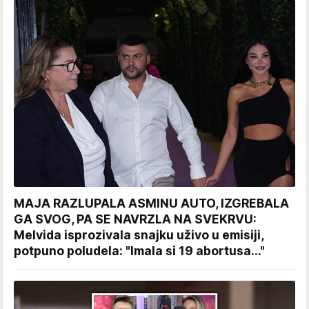
MAJA RAZLUPALA ASMINU AUTO, IZGREBALA
GA SVOG, PA SE NAVRZLA NA SVEKRVU:
Melvida isprozivala snajku uživo u emisiji,
potpuno poludela: "Imala si 19 abortusa..."