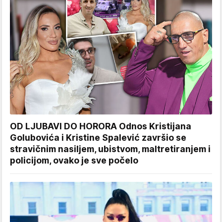
OD LJUBAVI DO HORORA Odnos Kristijana
Golubovića i Kristine Spalević završio se
stravičnim nasiljem, ubistvom, maltretiranjem i
policijom, ovako je sve počelo