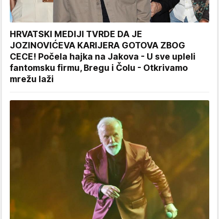
HRVATSKI MEDIJI TVRDE DA JE
JOZINOVIĆEVA KARIJERA GOTOVA ZBOG
CECE! Počela hajka na Jakova - U sve upleli
fantomsku firmu, Bregu i Čolu - Otkrivamo
mrežu laži