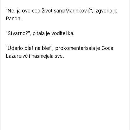
"Ne, ja ovo ceo život sanjaMarinković", izgvorio je
Panda.
"Stvarno?", pitala je voditeljka.
"Udario blef na blef", prokomentarisala je Goca
Lazareivć i nasmejala sve.