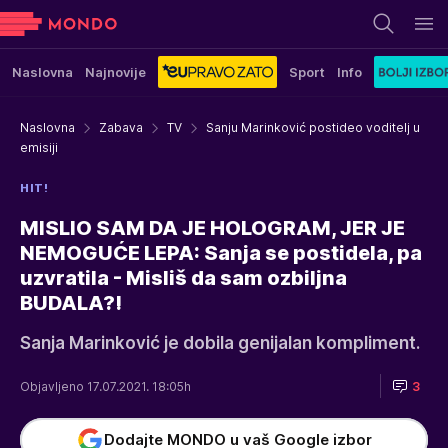
Naslovna
Najnovije
Sport
Info
Naslovna
Zabava
TV
Sanju Marinković postideo voditelj u
emisiji
HIT!
MISLIO SAM DA JE HOLOGRAM, JER JE
NEMOGUĆE LEPA: Sanja se postidela, pa
uzvratila - Misliš da sam ozbiljna
BUDALA?!
Sanja Marinković je dobila genijalan kompliment.
Objavljeno 17.07.2021. 18:05h
3
Dodajte MONDO u vaš Google izbor