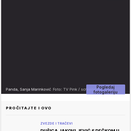
Pogledaj
Panda, Sanja Marinković
Foto: TV Pink / screenshot
fotogaleriju
PROČITAJTE I OVO
ZVEZDE I TRAČEVI
DUŠICA JAKOVLJEVIĆ S DEČKOM U