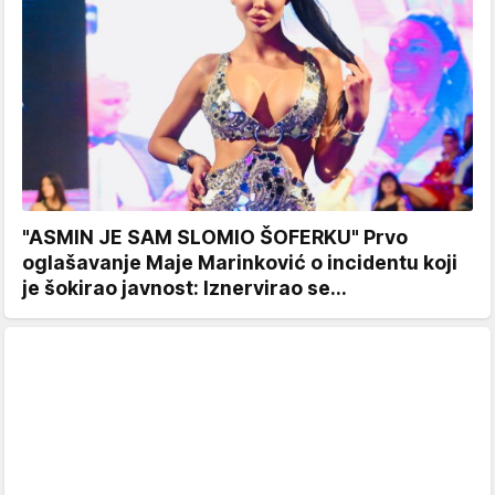
"ASMIN JE SAM SLOMIO ŠOFERKU" Prvo
oglašavanje Maje Marinković o incidentu koji
je šokirao javnost: Iznervirao se...