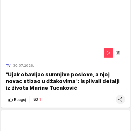
TV
30.07.2026.
"Ujak obavljao sumnjive poslove, a njoj
novac stizao u džakovima": Isplivali detalji
iz života Marine Tucaković
Reaguj
1