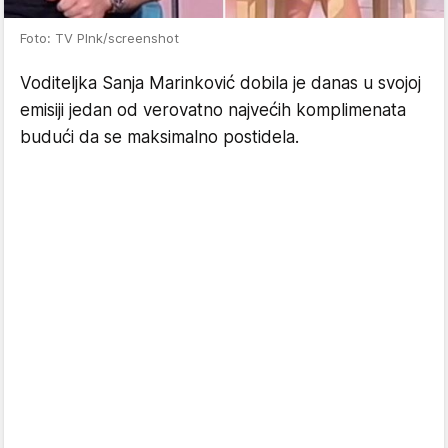
Foto: TV PInk/screenshot
Voditeljka Sanja Marinković dobila je danas u svojoj
emisiji jedan od verovatno najvećih komplimenata
budući da se maksimalno postidela.