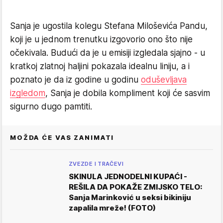
Sanja je ugostila kolegu Stefana Miloševića Pandu,
koji je u jednom trenutku izgovorio ono što nije
očekivala. Budući da je u emisiji izgledala sjajno - u
kratkoj zlatnoj haljini pokazala idealnu liniju, a i
poznato je da iz godine u godinu
oduševljava
izgledom
, Sanja je dobila kompliment koji će sasvim
sigurno dugo pamtiti.
MOŽDA ĆE VAS ZANIMATI
ZVEZDE I TRAČEVI
SKINULA JEDNODELNI KUPAĆI -
REŠILA DA POKAŽE ZMIJSKO TELO:
Sanja Marinković u seksi bikiniju
zapalila mreže! (FOTO)