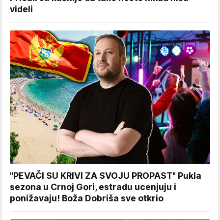
videli
"PEVAČI SU KRIVI ZA SVOJU PROPAST" Pukla
sezona u Crnoj Gori, estradu ucenjuju i
ponižavaju! Boža Dobriša sve otkrio