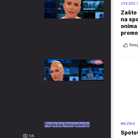
ZVEZDE I
Zašto 
na sp
onima 
promo
Reag
MUZIKA
Pogledaj fotogaleriju
Spotov
1/5