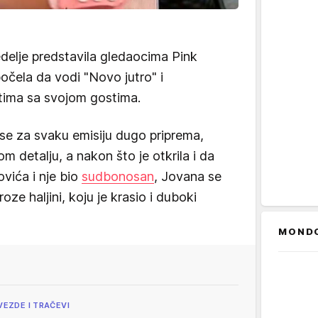
edelje predstavila gledaocima Pink
počela da vodi "Novo jutro" i
tima sa svojom gostima.
 se za svaku emisiju dugo priprema,
m detalju, a nakon što je otkrila i da
ovića i nje bio
sudbonosan
, Jovana se
oze haljini, koju je krasio i duboki
MOND
VEZDE I TRAČEVI