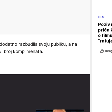
FILM
Poziv 
priča 
o film
“ratuj
 dodatno razbudila svoju publiku, a na
iki broj komplimenata.
Reag