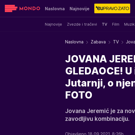
Naslovna
Najnovije
Najnovije
Zvezde i tračevi
TV
Film
Muzik
Sensa
Stvar ukusa
Yumama
Naslovna
Zabava
TV
Jova
JOVANA JERE
GLEDAOCE! U i
Jutarnji, o nj
FOTO
Jovana Jeremić je za nov
zavodljivu kombinaciju.
Objavljeno 18.09.2021. 8:26h