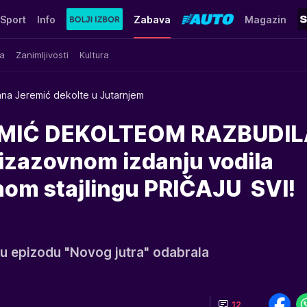
Sport
Info
Zabava
Magazin
a
Zanimljivosti
Kultura
na Jeremić dekolte u Jutarnjem
MIĆ DEKOLTEOM RAZBUDIL
zazovnom izdanju vodila
enom stajlingu PRIČAJU SVI!
u epizodu "Novog jutra" odabrala
12