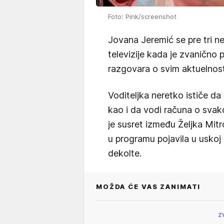
Foto: Pink/screenshot
Jovana Jeremić se pre tri n
televizije kada je zvanično 
razgovara o svim aktuelnos
Voditeljka neretko ističe da
kao i da vodi računa o svako
je susret između Željka Mitr
u programu pojavila u uskoj r
dekolte.
MOŽDA ĆE VAS ZANIMATI
Z