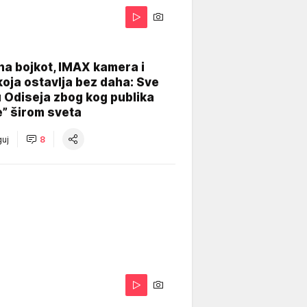
na bojkot, IMAX kamera i
koja ostavlja bez daha: Sve
u Odiseja zbog kog publika
e” širom sveta
uj
8