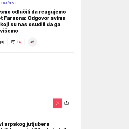
 TRAČEVI
smo odlučili da reagujemo
ot Faraona: Odgovor svima
koji su nas osudili da ga
višemo
uj
14
i srpskog jutjubera