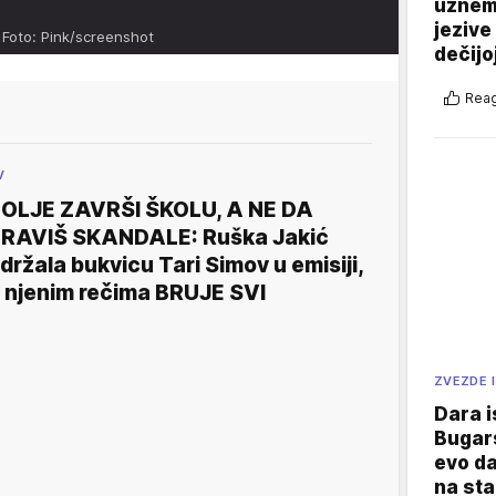
uznemi
jezive
m
Foto: Pink/screenshot
dečijo
Reag
V
OLJE ZAVRŠI ŠKOLU, A NE DA
RAVIŠ SKANDALE: Ruška Jakić
držala bukvicu Tari Simov u emisiji,
 njenim rečima BRUJE SVI
ZVEZDE I
Dara i
Bugars
evo da
na sta