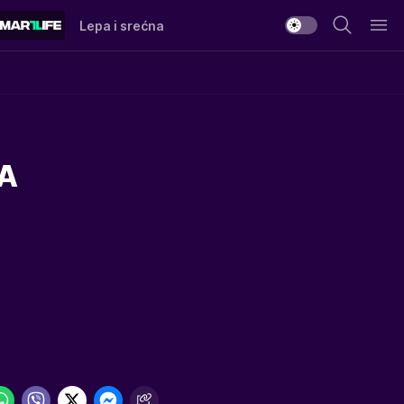
Lepa i srećna
A