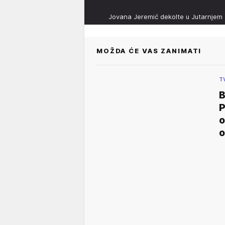
Jovana Jeremić dekolte u Jutarnje
MOŽDA ĆE VAS ZANIMATI
T
B
P
o
o