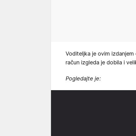
Voditeljka je ovim izdanjem
račun izgleda je dobila i vel
Pogledajte je: