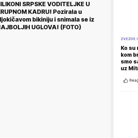
ILIKONI SRPSKE VODITELJKE U
RUPNOM KADRU! Pozirala u
ljokičavom bikiniju i snimala se iz
AJBOLJIH UGLOVA! (FOTO)
ZVEZDE I
Ko su
kom br
smo sa
uz Mit
Reag