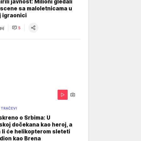
rili javnost: Milioni gledali
 scene sa maloletnicama u
j igraonici
uj
5
 TRAČEVI
skreno o Srbima: U
koj dočekana kao heroj, a
 li će helikopterom sleteti
dion kao Brena