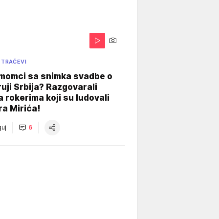
 TRAČEVI
 momci sa snimka svadbe o
uji Srbija? Razgovarali
 rokerima koji su ludovali
ra Mirića!
uj
6