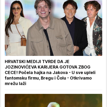
HRVATSKI MEDIJI TVRDE DA JE
JOZINOVIĆEVA KARIJERA GOTOVA ZBOG
CECE! Počela hajka na Jakova - U sve upleli
fantomsku firmu, Bregu i Čolu - Otkrivamo
mrežu laži