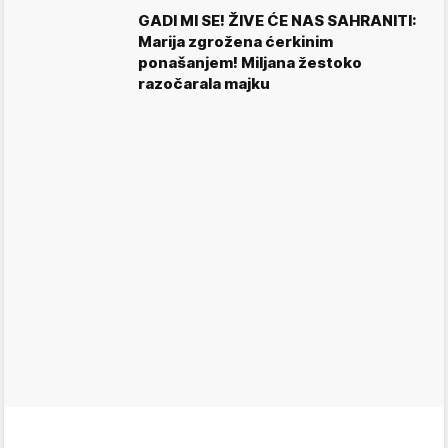
GADI MI SE! ŽIVE ĆE NAS SAHRANITI:
Marija zgrožena ćerkinim
ponašanjem! Miljana žestoko
razočarala majku