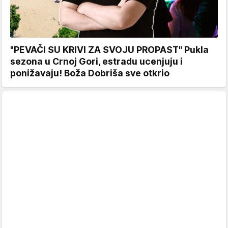
"PEVAČI SU KRIVI ZA SVOJU PROPAST" Pukla
sezona u Crnoj Gori, estradu ucenjuju i
ponižavaju! Boža Dobriša sve otkrio