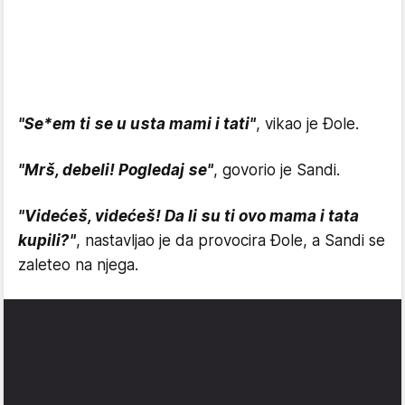
"Se*em ti se u usta mami i tati"
, vikao je Đole.
"Mrš, debeli! Pogledaj se"
, govorio je Sandi.
"Videćeš, videćeš! Da li su ti ovo mama i tata
kupili?"
, nastavljao je da provocira Đole, a Sandi se
zaleteo na njega.