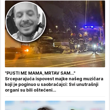
"PUSTI ME MAMA, MRTAV SAM..."
Srceparajuća ispovest majke našeg muzičara
koji je poginuo u saobraćajci: Svi unutrašnji
organi su bili oštećeni...