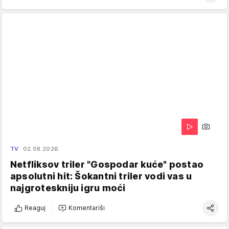
TV
02.08.2026.
Netfliksov triler "Gospodar kuće" postao
apsolutni hit: Šokantni triler vodi vas u
najgroteskniju igru moći
Reaguj
Komentariši