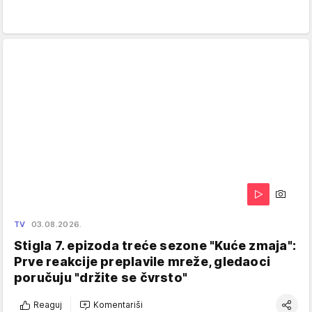
TV
03.08.2026.
Stigla 7. epizoda treće sezone "Kuće zmaja":
Prve reakcije preplavile mreže, gledaoci
poručuju "držite se čvrsto"
Reaguj
Komentariši