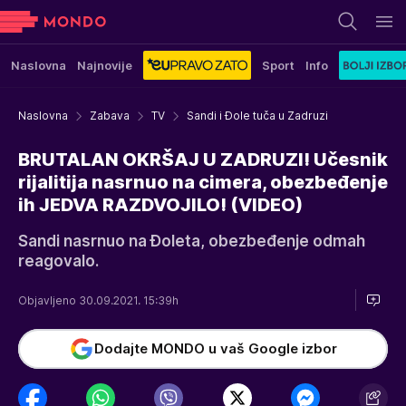
Naslovna
Najnovije
Sport
Info
Naslovna
Zabava
TV
Sandi i Đole tuča u Zadruzi
BRUTALAN OKRŠAJ U ZADRUZI! Učesnik
rijalitija nasrnuo na cimera, obezbeđenje
ih JEDVA RAZDVOJILO! (VIDEO)
Sandi nasrnuo na Đoleta, obezbeđenje odmah
reagovalo.
Objavljeno 30.09.2021. 15:39h
Dodajte MONDO u vaš Google izbor