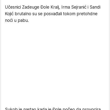
Učesnici Zadeuge Đole Kralj, Irma Sejranić i Sandi
Kojić brutalno su se posvađali tokom pretohdne
noći u pabu.
Sukob je nastao kada je Đole počeo da provocira