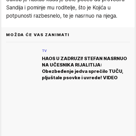
Sandija i pominje mu roditelje, što je Kojića u
potpunosti razbesnelo, te je nasrnuo na njega.
MOŽDA ĆE VAS ZANIMATI
TV
HAOS U ZADRUZI! STEFAN NASRNUO
NA UČESNIKA RIJALITIJA:
Obezbeđenje jedva sprečilo TUČU,
pljuštale psovke i uvrede! VIDEO