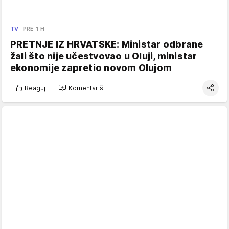
TV
PRE 1 H
PRETNJE IZ HRVATSKE: Ministar odbrane
žali što nije učestvovao u Oluji, ministar
ekonomije zapretio novom Olujom
Reaguj
Komentariši