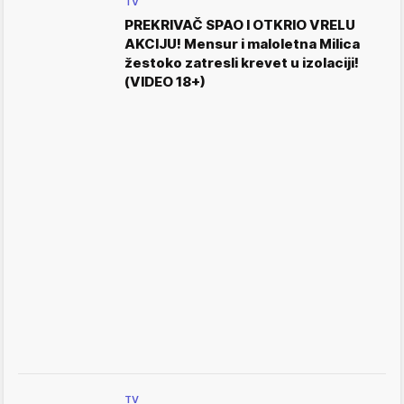
TV
PREKRIVAČ SPAO I OTKRIO VRELU
AKCIJU! Mensur i maloletna Milica
žestoko zatresli krevet u izolaciji!
(VIDEO 18+)
TV