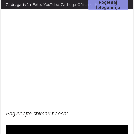
Pogledaj
Zadruga tuča
Foto: YouTube/Zadruga Offical/printscreen
fotogaleriju
Pogledajte snimak haosa: