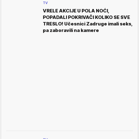
TV
VRELE AKCIJE U POLA NOĆI,
POPADALI POKRIVAČI KOLIKO SE SVE
TRESLO! Učesnici Zadruge imali seks,
pa zaboravili na kamere