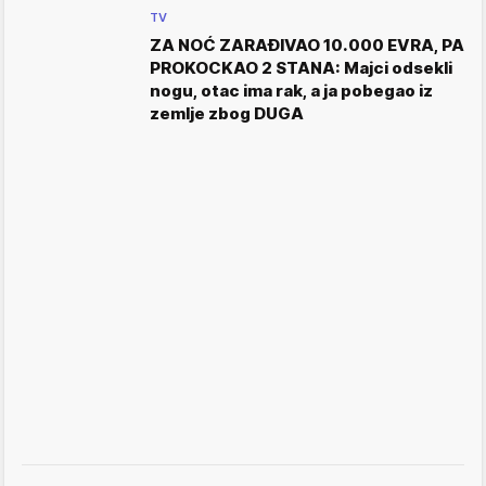
TV
ZA NOĆ ZARAĐIVAO 10.000 EVRA, PA
PROKOCKAO 2 STANA: Majci odsekli
nogu, otac ima rak, a ja pobegao iz
zemlje zbog DUGA