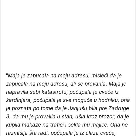
"
Maja je zapucala na moju adresu, misleći da je
zapucala na moju adresu, ali se prevarila. Maja je
napravila sebi katastrofu, počupala je cveće iz
žardinjera, počupala je sve moguće u hodniku, ona
je poznata po tome da je Janjušu bila pre Zadruge
3, da mu je provalila u stan, ušla kroz prozor, da je
kupila makaze na trafici i sekla mu majice. Ona ne
razmišlja šta radi, počupala je iz ulaza cveće,