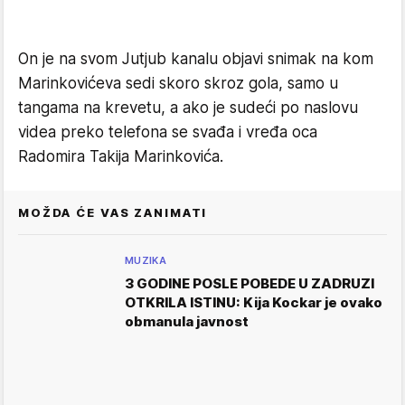
On je na svom Jutjub kanalu objavi snimak na kom
Marinkovićeva sedi skoro skroz gola, samo u
tangama na krevetu, a ako je sudeći po naslovu
videa preko telefona se svađa i vređa oca
Radomira Takija Marinkovića.
MOŽDA ĆE VAS ZANIMATI
MUZIKA
3 GODINE POSLE POBEDE U ZADRUZI
OTKRILA ISTINU: Kija Kockar je ovako
obmanula javnost