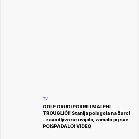
TV
GOLE GRUDI POKRILI MALENI
TROUGLIĆI! Stanija polugola na žurci
- zavodljivo se uvijala, zamalo joj sve
POISPADALO! VIDEO