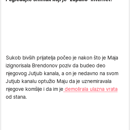
Sukob bivših prijatelja počeo je nakon što je Maja
izignorisala Brendonov poziv da budeo deo
njegovog Jutjub kanala, a on je nedavno na svom
Jutjub kanalu optužio Maju da je uznemiravala
njegove komšije i da im je
demolirala ulazna vrata
od stana.