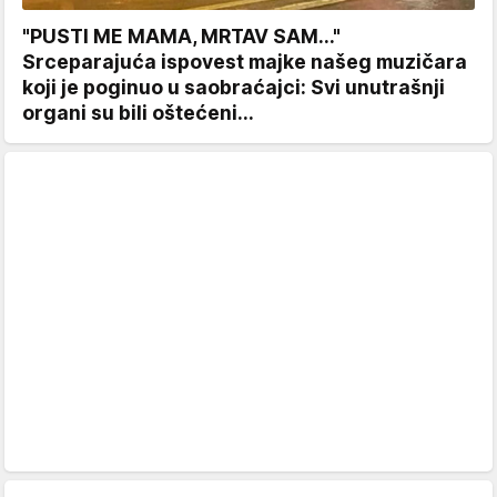
"PUSTI ME MAMA, MRTAV SAM..."
Srceparajuća ispovest majke našeg muzičara
koji je poginuo u saobraćajci: Svi unutrašnji
organi su bili oštećeni...