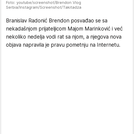
Foto: youtube/screenshot/Brendon Vlog
Serbia/Instagram/Screenshot/Takitadza
Branislav Radonić Brendon posvađao se sa
nekadašnjom prijateljicom Majom Marinković i već
nekoliko nedelja vodi rat sa njom, a njegova nova
objava napravila je pravu pometnju na Internetu.