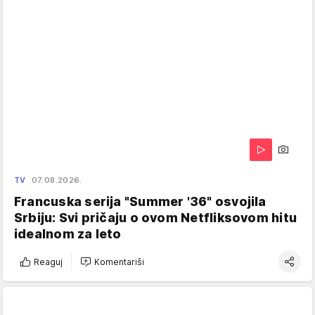
TV
07.08.2026.
Francuska serija "Summer '36" osvojila
Srbiju: Svi pričaju o ovom Netfliksovom hitu
idealnom za leto
Reaguj
Komentariši