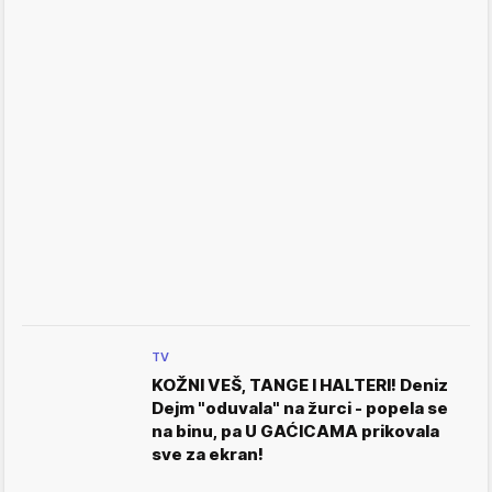
TV
KOŽNI VEŠ, TANGE I HALTERI! Deniz
Dejm "oduvala" na žurci - popela se
na binu, pa U GAĆICAMA prikovala
sve za ekran!