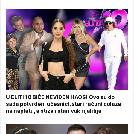
U ELITI 10 BIĆE NEVIĐEN HAOS! Ovo su do
sada potvrđeni učesnici, stari računi dolaze
na naplatu, a stiže i stari vuk rijalitija