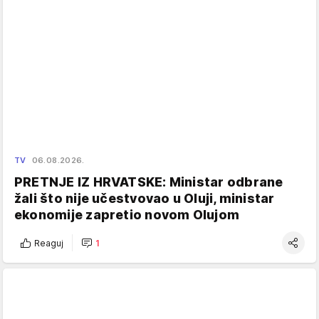
TV
06.08.2026.
PRETNJE IZ HRVATSKE: Ministar odbrane
žali što nije učestvovao u Oluji, ministar
ekonomije zapretio novom Olujom
Reaguj
1