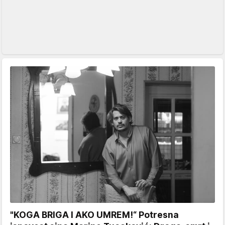
"KOGA BRIGA I AKO UMREM!“ Potresna