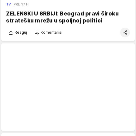
TV
PRE 17 H
ZELENSKI U SRBIJI: Beograd pravi široku
stratešku mrežu u spoljnoj politici
Reaguj
Komentariši