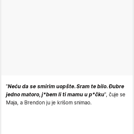
"
Neću da se smirim uopšte. Sram te bilo. Đubre
jedno matoro, j*bem li ti mamu u p*čku
", čuje se
Maja, a Brendon ju je krišom snimao.