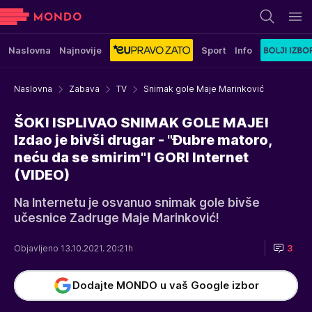
Naslovna
Najnovije
Sport
Info
Naslovna
Zabava
TV
Snimak gole Maje Marinković
ŠOK! ISPLIVAO SNIMAK GOLE MAJE!
Izdao je bivši drugar - "Đubre matoro,
neću da se smirim"! GORI Internet
(VIDEO)
Na Internetu je osvanuo snimak gole bivše
učesnice Zadruge Maje Marinković!
Objavljeno 13.10.2021. 20:21h
3
Dodajte MONDO u vaš Google izbor