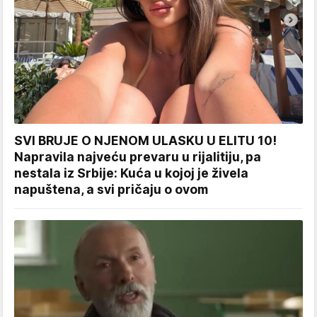
SVI BRUJE O NJENOM ULASKU U ELITU 10!
Napravila najveću prevaru u rijalitiju, pa
nestala iz Srbije: Kuća u kojoj je živela
napuštena, a svi pričaju o ovom