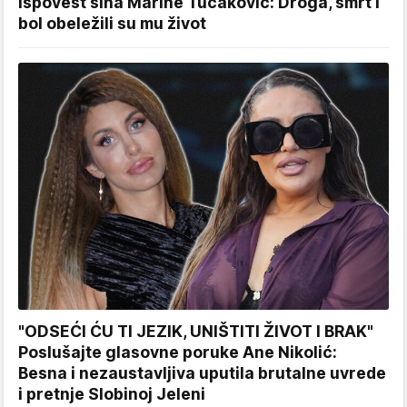
ispovest sina Marine Tucaković: Droga, smrt i
bol obeležili su mu život
"ODSEĆI ĆU TI JEZIK, UNIŠTITI ŽIVOT I BRAK"
Poslušajte glasovne poruke Ane Nikolić:
Besna i nezaustavljiva uputila brutalne uvrede
i pretnje Slobinoj Jeleni