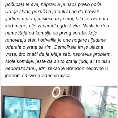
počupala je sve, napravila je haos preko noći!
Druga stvar, pokušala je bukvalno da provali
ljudima u stan, misleći da je moj, bila je dva puta
kod mene, nije zapamtila gde živim. Našla je deo
nameštaja od komšija sa prvog sprata, koje
renoviraju stan i odvalila je one nogare i ljudima
udarala o vrata sa tim. Demolirala im je ulazna
vrata, što znači da je Maja sebi napravila problem.
Moje komšije, jeste da su to stariji ljudi, ali to nisu
neobrazovani ljudi
", rekao je Brendon nedavno u
jednom od svojih video snimaka.