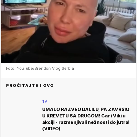
Foto: YouTube/Brendon Vlog Serbia
PROČITAJTE I OVO
TV
UMALO RAZVEO DALILU, PA ZAVRŠIO
U KREVETU SA DRUGOM! Car i Viki u
akciji - razmenjivali nežnosti do jutra!
(VIDEO)