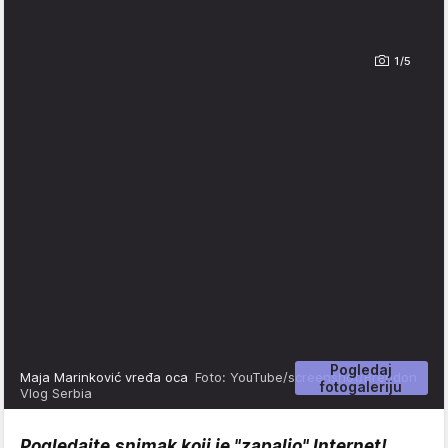
1/5
Pogledaj
Maja Marinković vređa oca
Foto: YouTube/screenshot/Brendon
fotogaleriju
Vlog Serbia
Pogledajte snimak koji je "zapalio" Internet!