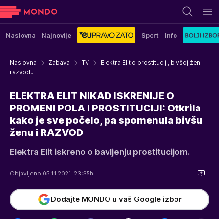
Naslovna
Najnovije
Sport
Info
Naslovna
Zabava
TV
Elektra Elit o prostituciji, bivšoj ženi i
razvodu
ELEKTRA ELIT NIKAD ISKRENIJE O
PROMENI POLA I PROSTITUCIJI: Otkrila
kako je sve počelo, pa spomenula bivšu
ženu i RAZVOD
Elektra Elit iskreno o bavljenju prostitucijom.
Objavljeno 05.11.2021. 23:35h
Dodajte MONDO u vaš Google izbor