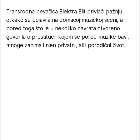
Transrodna pevačica Elektra Elit privlači pažnju
otkako se pojavila na domaćoj muzičkoj sceni, a
pored toga što je u nekoliko navrata otvoreno
govorila o prostituciji kojom se pored muzike bavi,
mnoge zanima i njen privatni, ali i porodični život.