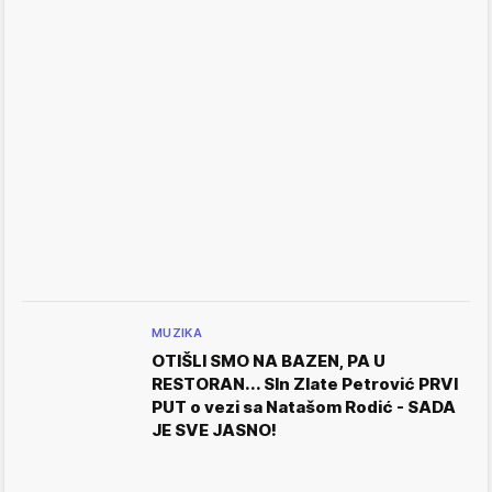
MUZIKA
OTIŠLI SMO NA BAZEN, PA U
RESTORAN... SIn Zlate Petrović PRVI
PUT o vezi sa Natašom Rodić - SADA
JE SVE JASNO!