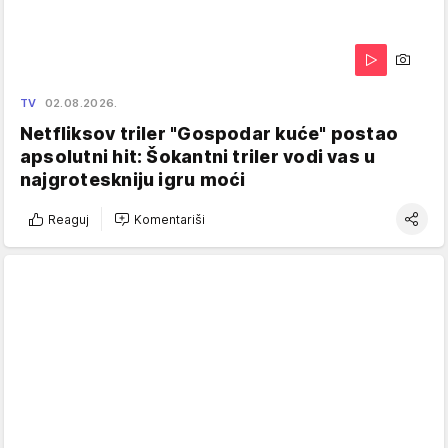
TV
02.08.2026.
Netfliksov triler "Gospodar kuće" postao
apsolutni hit: Šokantni triler vodi vas u
najgroteskniju igru moći
Reaguj
Komentariši