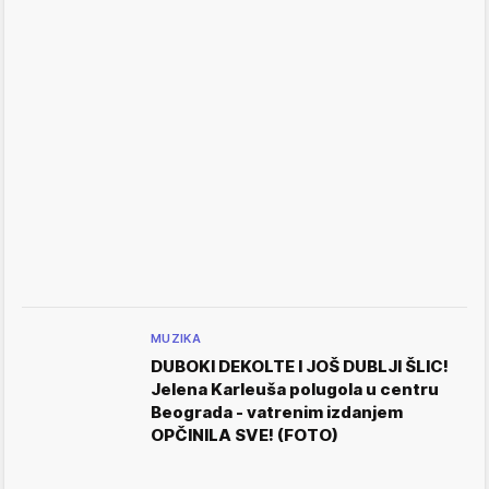
MUZIKA
DUBOKI DEKOLTE I JOŠ DUBLJI ŠLIC!
Jelena Karleuša polugola u centru
Beograda - vatrenim izdanjem
OPČINILA SVE! (FOTO)