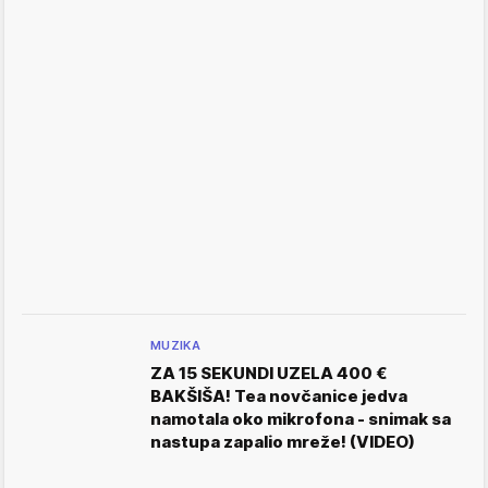
MUZIKA
ZA 15 SEKUNDI UZELA 400 €
BAKŠIŠA! Tea novčanice jedva
namotala oko mikrofona - snimak sa
nastupa zapalio mreže! (VIDEO)