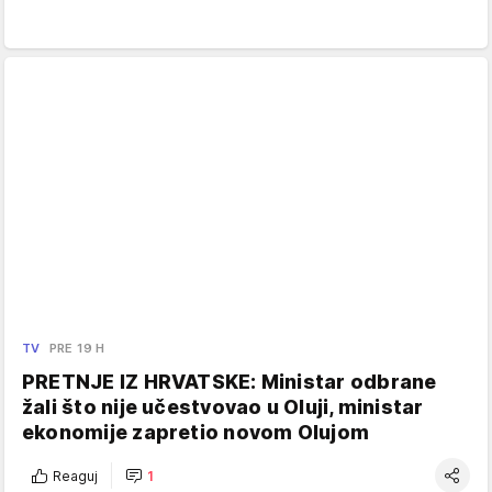
TV
PRE 19 H
PRETNJE IZ HRVATSKE: Ministar odbrane
žali što nije učestvovao u Oluji, ministar
ekonomije zapretio novom Olujom
Reaguj
1