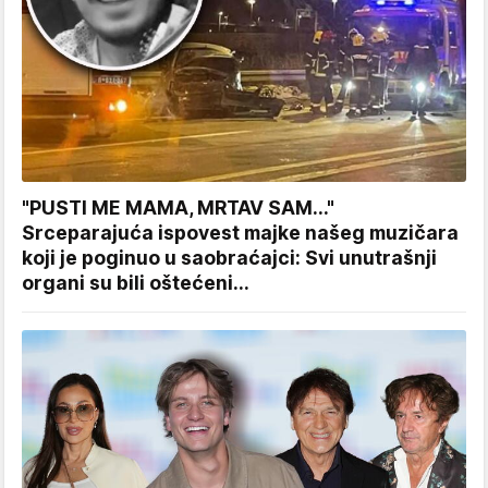
"PUSTI ME MAMA, MRTAV SAM..."
Srceparajuća ispovest majke našeg muzičara
koji je poginuo u saobraćajci: Svi unutrašnji
organi su bili oštećeni...