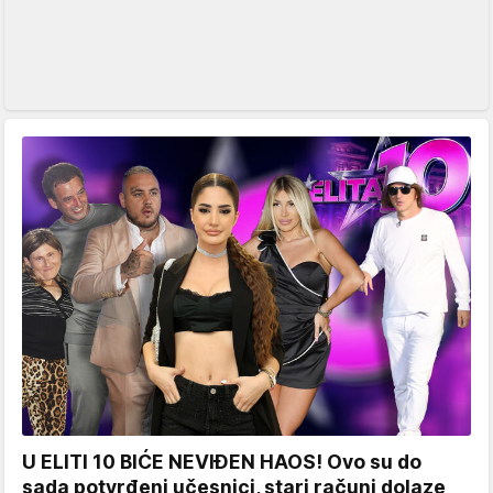
U ELITI 10 BIĆE NEVIĐEN HAOS! Ovo su do
sada potvrđeni učesnici, stari računi dolaze