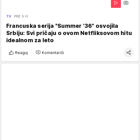
TV
PRE 5 H
Francuska serija "Summer '36" osvojila
Srbiju: Svi pričaju o ovom Netfliksovom hitu
idealnom za leto
Reaguj
Komentariši