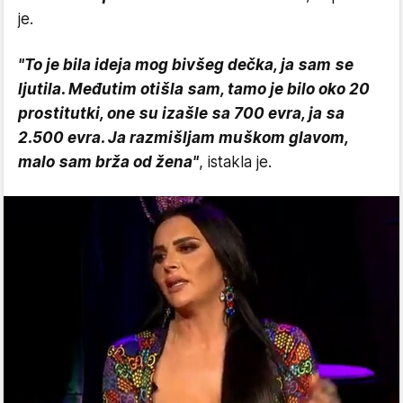
je.
"To je bila ideja mog bivšeg dečka, ja sam se
ljutila. Međutim otišla sam, tamo je bilo oko 20
prostitutki, one su izašle sa 700 evra, ja sa
2.500 evra. Ja razmišljam muškom glavom,
malo sam brža od žena"
, istakla je.