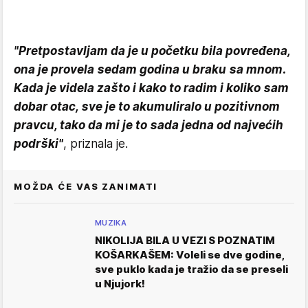
"Pretpostavljam da je u početku bila povređena,
ona je provela sedam godina u braku sa mnom.
Kada je videla zašto i kako to radim i koliko sam
dobar otac, sve je to akumuliralo u pozitivnom
pravcu, tako da mi je to sada jedna od najvećih
podrški"
, priznala je.
MOŽDA ĆE VAS ZANIMATI
MUZIKA
NIKOLIJA BILA U VEZI S POZNATIM
KOŠARKAŠEM: Voleli se dve godine,
sve puklo kada je tražio da se preseli
u Njujork!