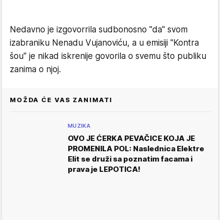
Nedavno je izgovorrila sudbonosno "da" svom
izabraniku Nenadu Vujanoviću, a u emisiji "Kontra
šou" je nikad iskrenije govorila o svemu što publiku
zanima o njoj.
MOŽDA ĆE VAS ZANIMATI
MUZIKA
OVO JE ĆERKA PEVAČICE KOJA JE
PROMENILA POL: Naslednica Elektre
Elit se druži sa poznatim facama i
prava je LEPOTICA!