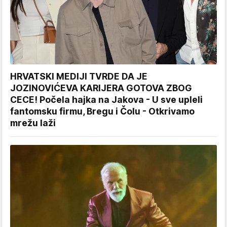
HRVATSKI MEDIJI TVRDE DA JE
JOZINOVIĆEVA KARIJERA GOTOVA ZBOG
CECE! Počela hajka na Jakova - U sve upleli
fantomsku firmu, Bregu i Čolu - Otkrivamo
mrežu laži