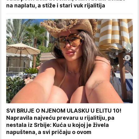
na naplatu, a stiže i stari vuk rijalitija
SVI BRUJE O NJENOM ULASKU U ELITU 10!
Napravila najveću prevaru u rijalitiju, pa
nestala iz Srbije: Kuća u kojoj je živela
napuštena, a svi pričaju o ovom