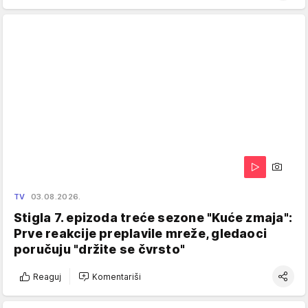
TV
03.08.2026.
Stigla 7. epizoda treće sezone "Kuće zmaja":
Prve reakcije preplavile mreže, gledaoci
poručuju "držite se čvrsto"
Reaguj
Komentariši