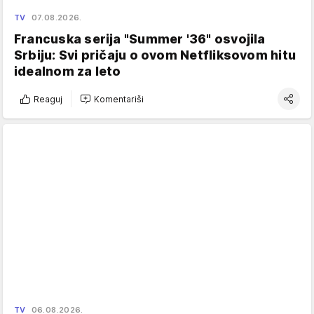
TV
07.08.2026.
Francuska serija "Summer '36" osvojila
Srbiju: Svi pričaju o ovom Netfliksovom hitu
idealnom za leto
Reaguj
Komentariši
TV
06.08.2026.