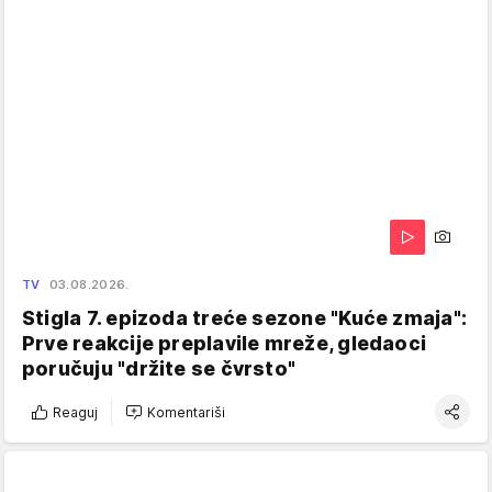
TV
03.08.2026.
Stigla 7. epizoda treće sezone "Kuće zmaja":
Prve reakcije preplavile mreže, gledaoci
poručuju "držite se čvrsto"
Reaguj
Komentariši