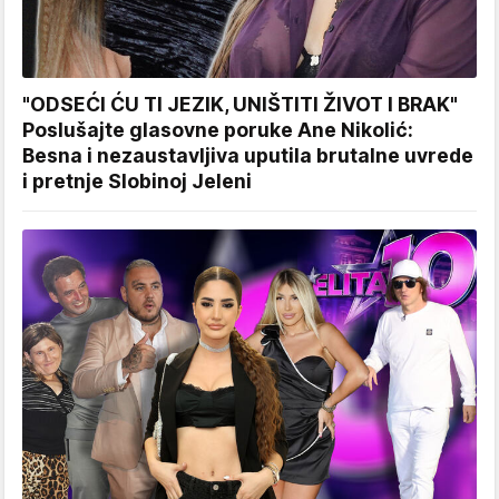
"ODSEĆI ĆU TI JEZIK, UNIŠTITI ŽIVOT I BRAK"
Poslušajte glasovne poruke Ane Nikolić:
Besna i nezaustavljiva uputila brutalne uvrede
i pretnje Slobinoj Jeleni