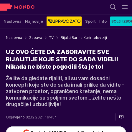
Naslovna
Najnovije
Sport
Info
Naslovna
Zabava
TV
Rijaliti Bar na Kurir televiziji
UZ OVO ĆETE DA ZABORAVITE SVE
RIJALITIJE KOJE STE DO SADA VIDELI!
Nikada ne biste pogodili šta je to!
Želite da gledate rijaliti, ali su vam dosadni
koncepti koje ste do sada imali prilike da vidite -
zatvoren prostor, ograničeno kretanje, nema
komunikacije sa spoljnim svetom... želite nešto
drugačije i uzbudljivije!
Objavljeno 02.12.2021. 19:45h