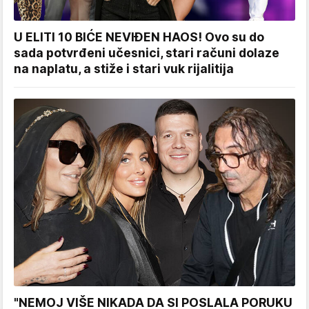
U ELITI 10 BIĆE NEVIĐEN HAOS! Ovo su do
sada potvrđeni učesnici, stari računi dolaze
na naplatu, a stiže i stari vuk rijalitija
"NEMOJ VIŠE NIKADA DA SI POSLALA PORUKU