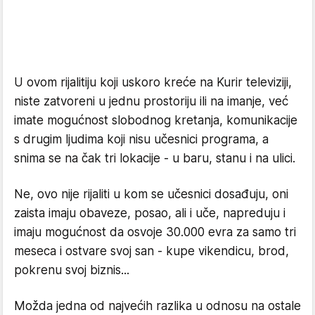
U ovom rijalitiju koji uskoro kreće na Kurir televiziji,
niste zatvoreni u jednu prostoriju ili na imanje, već
imate mogućnost slobodnog kretanja, komunikacije
s drugim ljudima koji nisu učesnici programa, a
snima se na čak tri lokacije - u baru, stanu i na ulici.
Ne, ovo nije rijaliti u kom se učesnici dosađuju, oni
zaista imaju obaveze, posao, ali i uče, napreduju i
imaju mogućnost da osvoje 30.000 evra za samo tri
meseca i ostvare svoj san - kupe vikendicu, brod,
pokrenu svoj biznis...
Možda jedna od najvećih razlika u odnosu na ostale