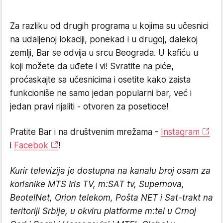
Za razliku od drugih programa u kojima su učesnici
na udaljenoj lokaciji, ponekad i u drugoj, dalekoj
zemlji, Bar se odvija u srcu Beograda. U kafiću u
koji možete da uđete i vi! Svratite na piće,
proćaskajte sa učesnicima i osetite kako zaista
funkcioniše ne samo jedan popularni bar, već i
jedan pravi rijaliti - otvoren za posetioce!
Pratite Bar i na društvenim mrežama -
Instagram
i
Facebok
!
Kurir televizija je dostupna na kanalu broj osam za
korisnike MTS Iris TV, m:SAT tv, Supernova,
BeotelNet, Orion telekom, Pošta NET i Sat-trakt na
teritoriji Srbije, u okviru platforme m:tel u Crnoj