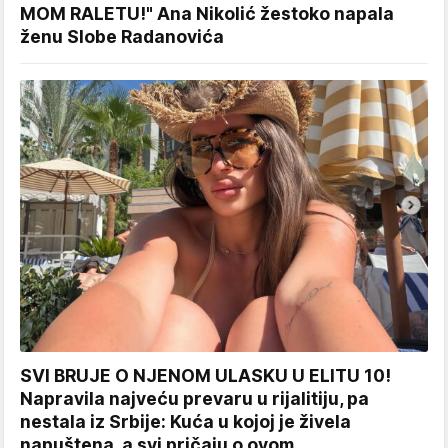
MOM RALETU!" Ana Nikolić žestoko napala
ženu Slobe Radanovića
SVI BRUJE O NJENOM ULASKU U ELITU 10!
Napravila najveću prevaru u rijalitiju, pa
nestala iz Srbije: Kuća u kojoj je živela
napuštena, a svi pričaju o ovom