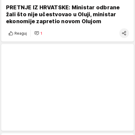
PRETNJE IZ HRVATSKE: Ministar odbrane
žali što nije učestvovao u Oluji, ministar
ekonomije zapretio novom Olujom
Reaguj
1