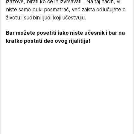
izazove, birati ko će ih izvršavati... Na taj način, vi
niste samo puki posmatrač, već zaista odlučujete o
životu i sudbini ljudi koji učestvuju.
Bar možete posetiti iako niste učesnik i bar na
kratko postati deo ovog rijalitija!