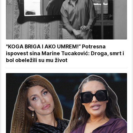
"KOGA BRIGA I AKO UMREM!“ Potresna
ispovest sina Marine Tucaković: Droga, smrt i
bol obeležili su mu život