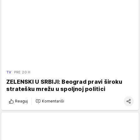
TV
PRE 20 H
ZELENSKI U SRBIJI: Beograd pravi široku
stratešku mrežu u spoljnoj politici
Reaguj
Komentariši