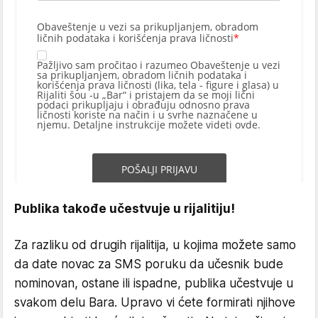
Publika takođe učestvuje u rijalitiju!
Za razliku od drugih rijalitija, u kojima možete samo
da date novac za SMS poruku da učesnik bude
nominovan, ostane ili ispadne, publika učestvuje u
svakom delu Bara. Upravo vi ćete formirati njihove