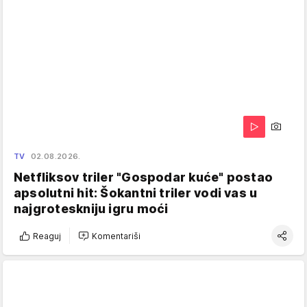
TV
02.08.2026.
Netfliksov triler "Gospodar kuće" postao
apsolutni hit: Šokantni triler vodi vas u
najgroteskniju igru moći
Reaguj
Komentariši