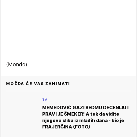
(Mondo)
MOŽDA ĆE VAS ZANIMATI
TV
MEMEDOVIĆ GAZI SEDMU DECENIJU I
PRAVI JE ŠMEKER! A tek da vidite
njegovu sliku iz mlađih dana - bio je
FRAJERČINA (FOTO)