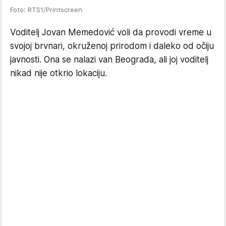
Foto: RTS1/Printscreen
Voditelj Jovan Memedović voli da provodi vreme u
svojoj brvnari, okruženoj prirodom i daleko od očiju
javnosti. Ona se nalazi van Beograda, ali joj voditelj
nikad nije otkrio lokaciju.