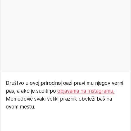
Društvo u ovoj prirodnoj oazi pravi mu njegov verni
pas, a ako je suditi po
objavama na Instagramu,
Memedović svaki veliki praznik obeleži baš na
ovom mestu.