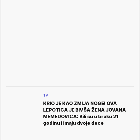
TV
KRIO JE KAO ZMIJA NOGE! OVA
LEPOTICA JE BIVŠA ŽENA JOVANA
MEMEDOVIĆA: Bili su u braku 21
godinu i imaju dvoje dece