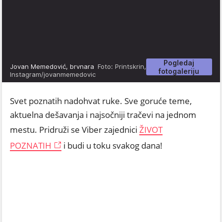
Pogledaj
Jovan Memedović, brvnara
Foto: Printskrin,
fotogaleriju
Instagram/jovanmemedovic
Svet poznatih nadohvat ruke. Sve goruće teme,
aktuelna dešavanja i najsočniji tračevi na jednom
mestu. Pridruži se Viber zajednici
ŽIVOT
POZNATIH
i budi u toku svakog dana!