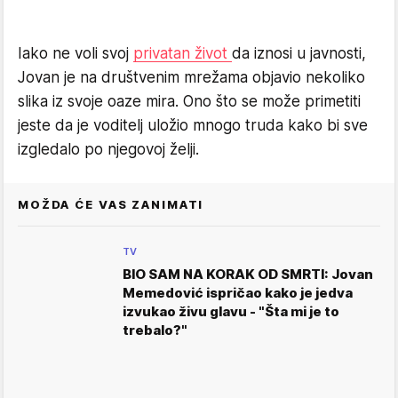
Iako ne voli svoj
privatan život
da iznosi u javnosti,
Jovan je na društvenim mrežama objavio nekoliko
slika iz svoje oaze mira. Ono što se može primetiti
jeste da je voditelj uložio mnogo truda kako bi sve
izgledalo po njegovoj želji.
MOŽDA ĆE VAS ZANIMATI
TV
BIO SAM NA KORAK OD SMRTI: Jovan
Memedović ispričao kako je jedva
izvukao živu glavu - "Šta mi je to
trebalo?"