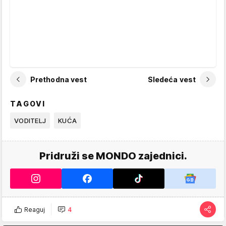
Prethodna vest
Sledeća vest
TAGOVI
VODITELJ
KUĆA
Pridruži se MONDO zajednici.
Reaguj
4