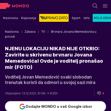
Naslovna
Najnovije
Sport
Info
Naslovna
Zabava
TV
Brvnara Jovana Memedovića u
prirodi
NJENU LOKACIJU NIKAD NIJE OTKRIO:
Zavirite u skrivenu brvnaru Jovana
Memedovića! Ovde je voditelj pronašao
mir (FOTO)
Voditelj Jovan Memedović svaki slobodan
trenutak koristi da odmori u svojoj oazi mira
Objavljeno 13.12.2021. 8:19h
→ 8:25h
4
Dodajte MONDO u vaš Google izbor