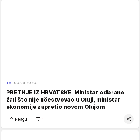
TV
06.08.2026.
PRETNJE IZ HRVATSKE: Ministar odbrane
žali što nije učestvovao u Oluji, ministar
ekonomije zapretio novom Olujom
Reaguj
1