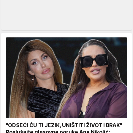
"ODSEĆI ĆU TI JEZIK, UNIŠTITI ŽIVOT I BRAK"
Poslušajte glasovne poruke Ane Nikolić: