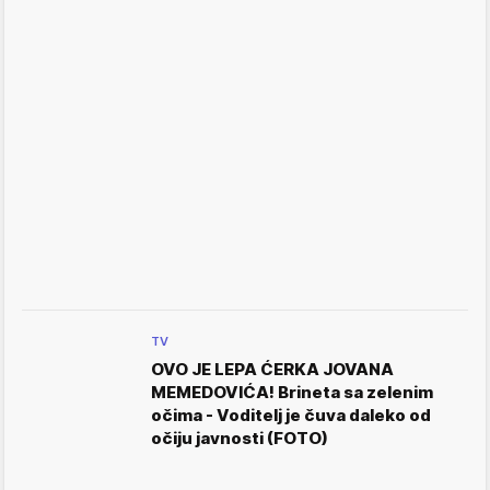
TV
OVO JE LEPA ĆERKA JOVANA
MEMEDOVIĆA! Brineta sa zelenim
očima - Voditelj je čuva daleko od
očiju javnosti (FOTO)