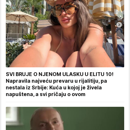
SVI BRUJE O NJENOM ULASKU U ELITU 10!
Napravila najveću prevaru u rijalitiju, pa
nestala iz Srbije: Kuća u kojoj je živela
napuštena, a svi pričaju o ovom