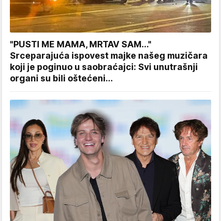
"PUSTI ME MAMA, MRTAV SAM..."
Srceparajuća ispovest majke našeg muzičara
koji je poginuo u saobraćajci: Svi unutrašnji
organi su bili oštećeni...