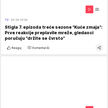
TV
03.08.2026.
Stigla 7. epizoda treće sezone "Kuće zmaja":
Prve reakcije preplavile mreže, gledaoci
poručuju "držite se čvrsto"
Reaguj
Komentariši