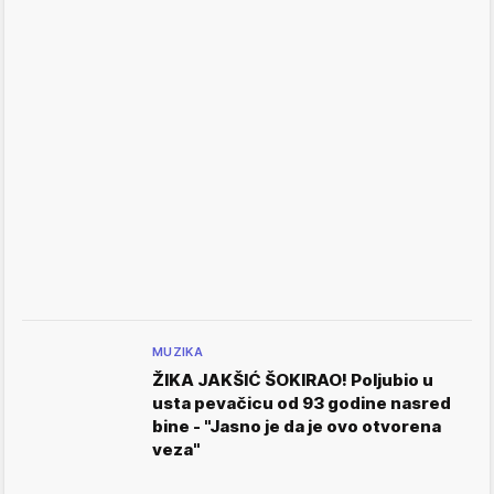
MUZIKA
ŽIKA JAKŠIĆ ŠOKIRAO! Poljubio u
usta pevačicu od 93 godine nasred
bine - "Jasno je da je ovo otvorena
veza"