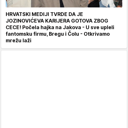
HRVATSKI MEDIJI TVRDE DA JE
JOZINOVIĆEVA KARIJERA GOTOVA ZBOG
CECE! Počela hajka na Jakova - U sve upleli
fantomsku firmu, Bregu i Čolu - Otkrivamo
mrežu laži