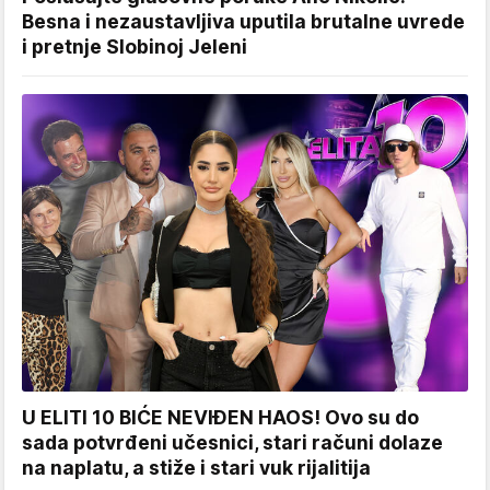
Besna i nezaustavljiva uputila brutalne uvrede
i pretnje Slobinoj Jeleni
U ELITI 10 BIĆE NEVIĐEN HAOS! Ovo su do
sada potvrđeni učesnici, stari računi dolaze
na naplatu, a stiže i stari vuk rijalitija