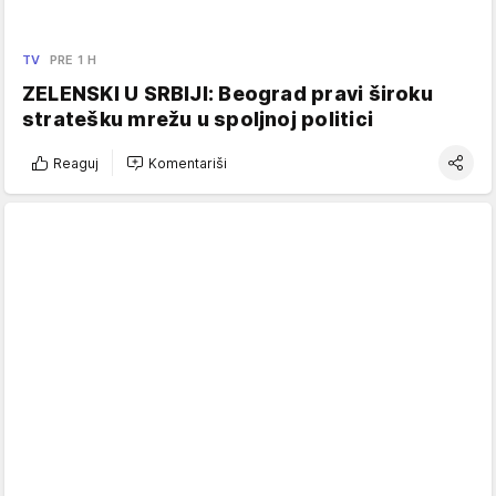
TV
PRE 1 H
ZELENSKI U SRBIJI: Beograd pravi široku
stratešku mrežu u spoljnoj politici
Reaguj
Komentariši