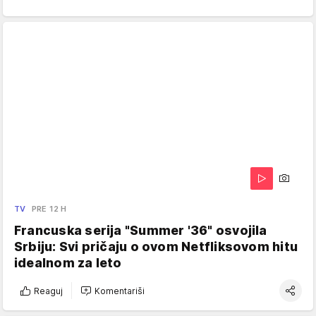
TV
PRE 12 H
Francuska serija "Summer '36" osvojila
Srbiju: Svi pričaju o ovom Netfliksovom hitu
idealnom za leto
Reaguj
Komentariši