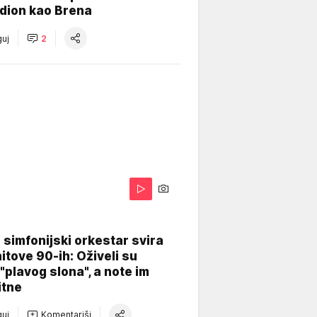
dion kao Brena
uj
2
 simfonijski orkestar svira
itove 90-ih: Oživeli su
 "plavog slona", a note im
itne
uj
Komentariši