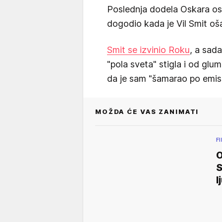
Poslednja dodela Oskara ost
dogodio kada je Vil Smit oš
Smit se izvinio Roku
, a sad
"pola sveta" stigla i od glum
da je sam "šamarao po emis
MOŽDA ĆE VAS ZANIMATI
F
O
S
l