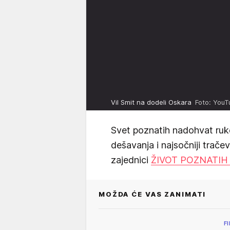
Vil Smit na dodeli Oskara
Foto: You
Svet poznatih nadohvat ruk
dešavanja i najsočniji trače
zajednici
ŽIVOT POZNATIH
MOŽDA ĆE VAS ZANIMATI
F