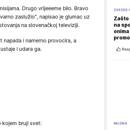
misijama. Drugo vrijeeeme bilo. Bravo
ZVEZDE I
stvarno zaslužio", napisao je glumac uz
Zašto 
na sp
tovanja na slovenačkoj televiziji.
onima 
promo
t napada i namerno provocira, a
ustaje i udara ga.
Reag
 kojem bruji svet:
MUZIKA