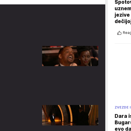
Spotov
uznemi
jezive
dečijo
Reag
ZVEZDE I
Dara i
Bugars
evo da