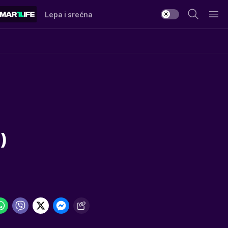
Lepa i srećna
)