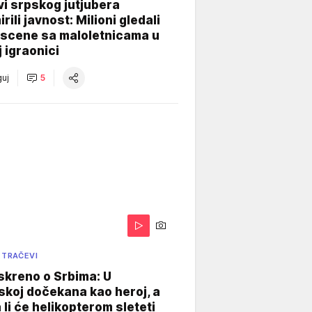
i srpskog jutjubera
rili javnost: Milioni gledali
 scene sa maloletnicama u
j igraonici
uj
5
 TRAČEVI
skreno o Srbima: U
koj dočekana kao heroj, a
 li će helikopterom sleteti