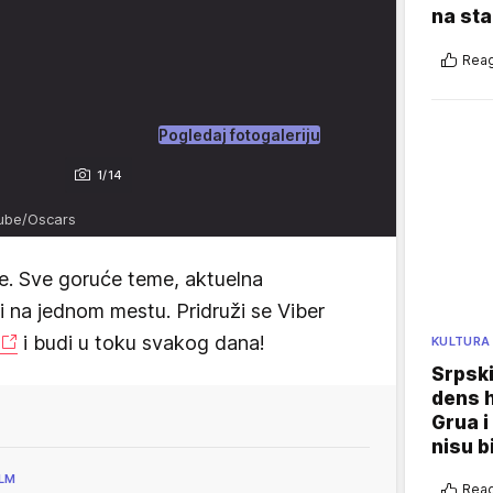
na sta
Reag
Pogledaj fotogaleriju
1/14
Tube/Oscars
e. Sve goruće teme, aktuelna
vi na jednom mestu. Pridruži se Viber
i budi u toku svakog dana!
KULTURA
Srpski
dens h
Grua i
nisu b
ILM
Reag