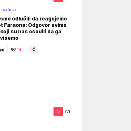
 TRAČEVI
smo odlučili da reagujemo
ot Faraona: Odgovor svima
koji su nas osudili da ga
višemo
uj
14