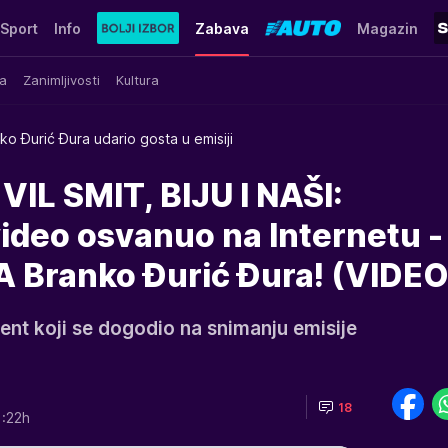
Sport
Info
Zabava
Magazin
a
Zanimljivosti
Kultura
ko Đurić Đura udario gosta u emisiji
IL SMIT, BIJU I NAŠI:
ideo osvanuo na Internetu -
Branko Đurić Đura! (VIDEO
ent koji se dogodio na snimanju emisije
18
1:22h