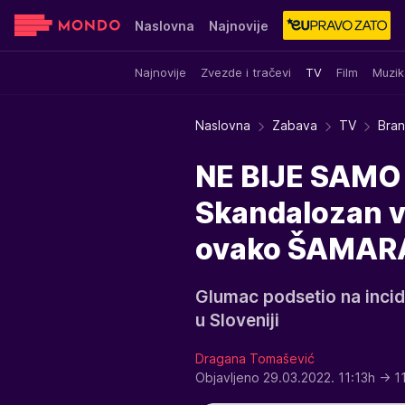
Naslovna
Najnovije
Najnovije
Zvezde i tračevi
TV
Film
Muzik
Sensa
Stvar ukusa
Yumama
Naslovna
Zabava
TV
Bran
NE BIJE SAMO V
Skandalozan v
ovako ŠAMARA 
Glumac podsetio na incid
u Sloveniji
Dragana Tomašević
Objavljeno 29.03.2022. 11:13h
→ 1