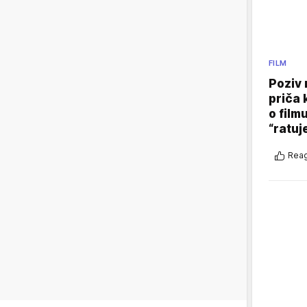
FILM
Poziv 
priča 
o film
“ratuj
Reag