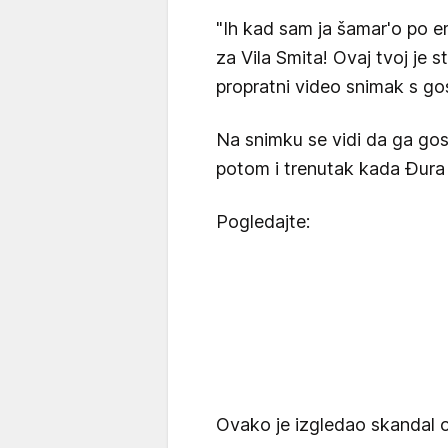
"Ih kad sam ja šamar'o po e
za Vila Smita! Ovaj tvoj je 
propratni video snimak s gos
Na snimku se vidi da ga gos
potom i trenutak kada Đura 
Pogledajte:
Ovako je izgledao skandal o