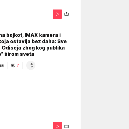
na bojkot, IMAX kamera i
koja ostavlja bez daha: Sve
u Odiseja zbog kog publika
e” širom sveta
uj
7