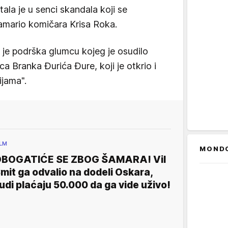
ala je u senci skandala koji se
amario komičara Krisa Roka.
a je podrška glumcu kojeg je osudilo
ca Branka Đurića Đure, koji je otkrio i
ijama".
ILM
MOND
BOGATIĆE SE ZBOG ŠAMARA! Vil
mit ga odvalio na dodeli Oskara,
judi plaćaju 50.000 da ga vide uživo!