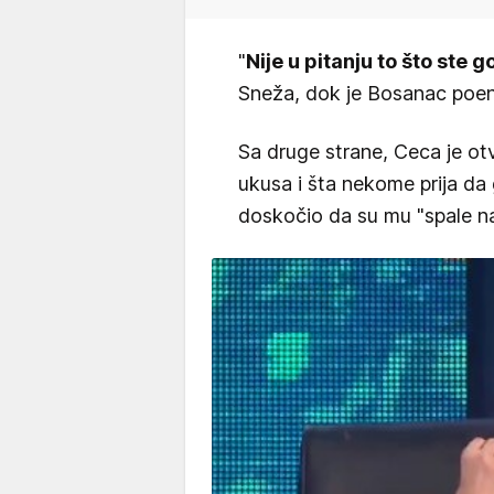
"
Nije u pitanju to što ste 
Sneža, dok je Bosanac poent
Sa druge strane, Ceca je ot
ukusa i šta nekome prija da 
doskočio da su mu "spale n