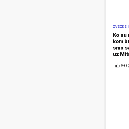
ZVEZDE I
Ko su
kom br
smo sa
uz Mit
Reag