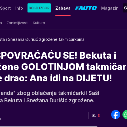
Sport
Info
Zabava
Magazin
a
Zanimljivosti
Kultura
ta i Snežana Đurišić zgrožene takmičarkama
POVRAĆAĆU SE! Bekuta i
žene GOLOTINJOM takmičark
 drao: Ana idi na DIJETU!
randa" zbog oblačenja takmičarki! Saši
a Bekuta i Snežana Đurišić zgrožene.
3
h