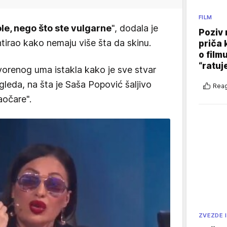
FILM
gole, nego što ste vulgarne
", dodala je
Poziv 
irao kako nemaju više šta da skinu.
priča 
o film
“ratuj
vorenog uma istakla kako je sve stvar
gleda, na šta je Saša Popović šaljivo
Reag
aočare".
ZVEZDE I