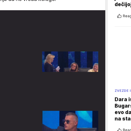
dečijo
Reag
ZVEZDE I
Dara i
Bugars
evo da
na sta
Reag