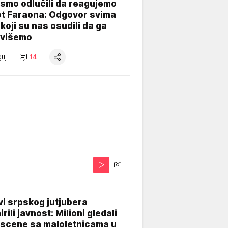
smo odlučili da reagujemo
ot Faraona: Odgovor svima
koji su nas osudili da ga
višemo
uj
14
i srpskog jutjubera
rili javnost: Milioni gledali
 scene sa maloletnicama u