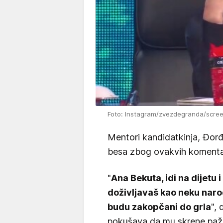
Foto: Instagram/zvezdegranda/scre
Mentori kandidatkinja, Đorđe
besa zbog ovakvih komentara
"
Ana Bekuta, idi na dijetu i
doživljavaš kao neku naro
budu zakopčani do grla
",
pokušava da mu skrene pažn