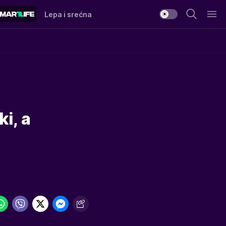
Lepa i srećna
i, a