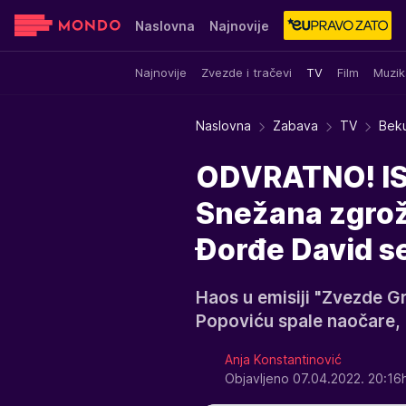
Naslovna
Najnovije
Najnovije
Zvezde i tračevi
TV
Film
Muzik
Sensa
Stvar ukusa
Yumama
Naslovna
Zabava
TV
Beku
ODVRATNO! IS
Snežana zgro
Đorđe David se
Haos u emisiji "Zvezde G
Popoviću spale naočare, 
Anja Konstantinović
Objavljeno 07.04.2022. 20:16