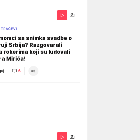
 TRAČEVI
 momci sa snimka svadbe o
uji Srbija? Razgovarali
 rokerima koji su ludovali
ra Mirića!
uj
6