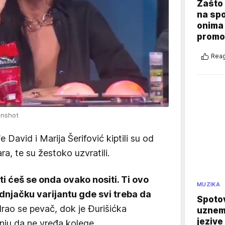
Zašto 
na sp
onima 
promo
Reag
enshot
 David i Marija Šerifović kiptili su od
, te su žestoko uzvratili.
 ti ćeš se onda ovako nositi. Ti ovo
MUZIKA
dnjačku varijantu gde svi treba da
Spotov
 drao se pevač, dok je Đurišićka
uznemi
jezive
ju da ne vređa kolege.