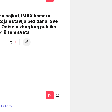
na bojkot, IMAX kamera i
koja ostavlja bez daha: Sve
u Odiseja zbog kog publika
e” širom sveta
uj
8
 TRAČEVI