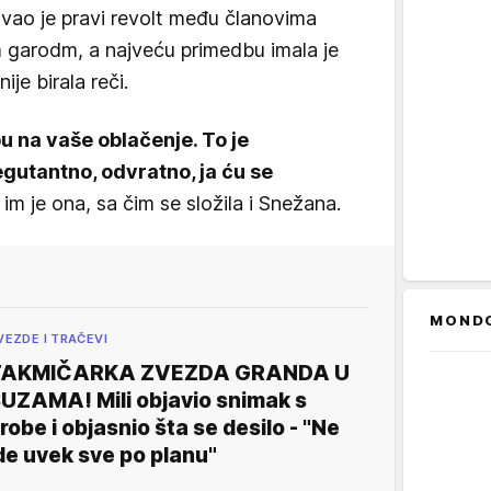
zvao je pravi revolt među članovima
 garodm, a najveću primedbu imala je
je birala reči.
 na vaše oblačenje. To je
Degutantno, odvratno, ja ću se
a im je ona, sa čim se složila i Snežana.
MOND
VEZDE I TRAČEVI
TAKMIČARKA ZVEZDA GRANDA U
UZAMA! Mili objavio snimak s
robe i objasnio šta se desilo - "Ne
de uvek sve po planu"