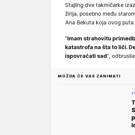
Stajling dve takmičarke iza
žirija, posebno među starom
Ana Bekuta koja ovog puta ni
"
Imam strahovitu primedbu
katastrofa na šta to liči. 
ispovraćati sad
", odbrusil
MOŽDA ĆE VAS ZANIMATI
Z
S
p
i