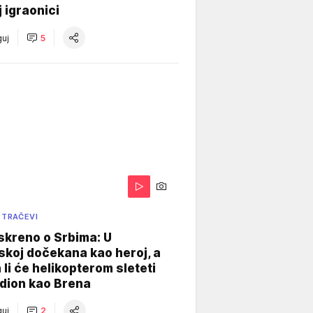
j igraonici
uj
5
 TRAČEVI
skreno o Srbima: U
koj dočekana kao heroj, a
 li će helikopterom sleteti
dion kao Brena
uj
2