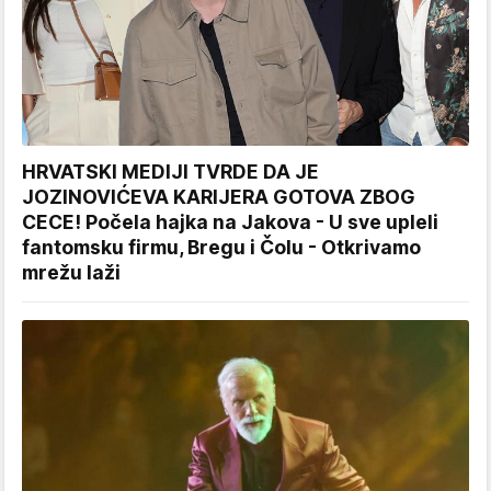
HRVATSKI MEDIJI TVRDE DA JE
JOZINOVIĆEVA KARIJERA GOTOVA ZBOG
CECE! Počela hajka na Jakova - U sve upleli
fantomsku firmu, Bregu i Čolu - Otkrivamo
mrežu laži