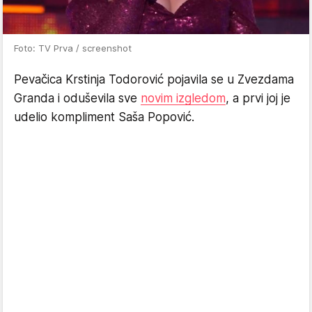
Foto: TV Prva / screenshot
Pevačica Krstinja Todorović pojavila se u Zvezdama
Granda i oduševila sve
novim izgledom
, a prvi joj je
udelio kompliment Saša Popović.