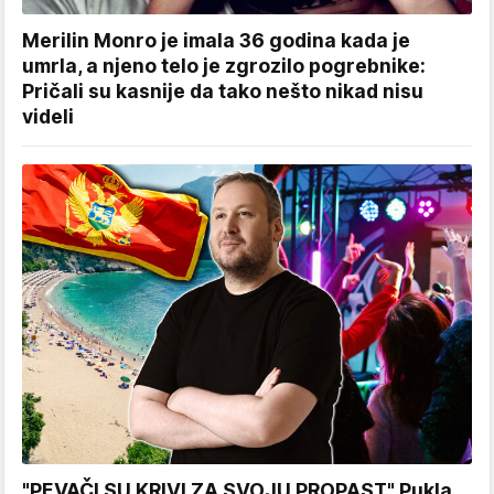
Merilin Monro je imala 36 godina kada je
umrla, a njeno telo je zgrozilo pogrebnike:
Pričali su kasnije da tako nešto nikad nisu
videli
"PEVAČI SU KRIVI ZA SVOJU PROPAST" Pukla