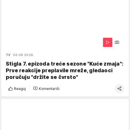
TV
03.08.2026.
Stigla 7. epizoda treće sezone "Kuće zmaja":
Prve reakcije preplavile mreže, gledaoci
poručuju "držite se čvrsto"
Reaguj
Komentariši