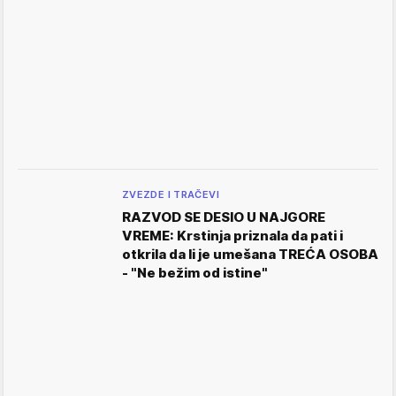
ZVEZDE I TRAČEVI
RAZVOD SE DESIO U NAJGORE
VREME: Krstinja priznala da pati i
otkrila da li je umešana TREĆA OSOBA
- "Ne bežim od istine"