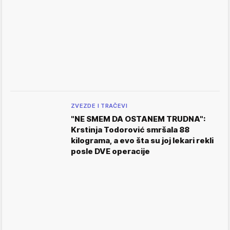
ZVEZDE I TRAČEVI
"NE SMEM DA OSTANEM TRUDNA":
Krstinja Todorović smršala 88
kilograma, a evo šta su joj lekari rekli
posle DVE operacije