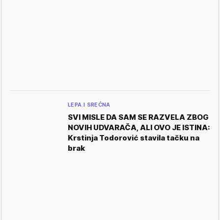
LEPA I SREĆNA
SVI MISLE DA SAM SE RAZVELA ZBOG
NOVIH UDVARAČA, ALI OVO JE ISTINA:
Krstinja Todorović stavila tačku na
brak