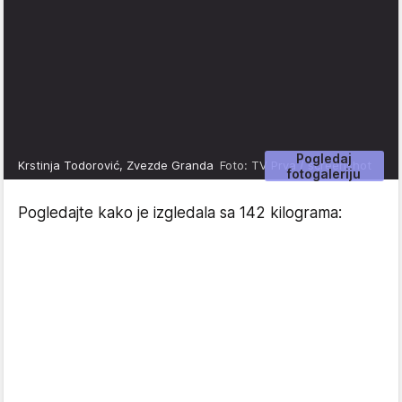
Pogledaj
Krstinja Todorović, Zvezde Granda
Foto: TV Prva / screenshot
fotogaleriju
Pogledajte kako je izgledala sa 142 kilograma: