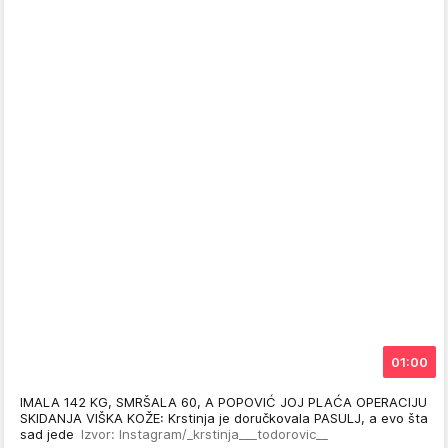
01:00
IMALA 142 KG, SMRŠALA 60, A POPOVIĆ JOJ PLAĆA OPERACIJU
SKIDANJA VIŠKA KOŽE: Krstinja je doručkovala PASULJ, a evo šta
sad jede
Izvor: Instagram/_krstinja___todorovic__