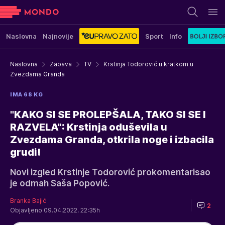
Naslovna
Najnovije
Sport
Info
Naslovna
Zabava
TV
Krstinja Todorović u kratkom u
Zvezdama Granda
IMA 68 KG
"KAKO SI SE PROLEPŠALA, TAKO SI SE I
RAZVELA": Krstinja oduševila u
Zvezdama Granda, otkrila noge i izbacila
grudi!
Novi izgled Krstinje Todorović prokomentarisao
je odmah Saša Popović.
Branka Bajić
2
Objavljeno 09.04.2022. 22:35h