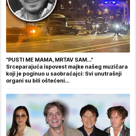
"PUSTI ME MAMA, MRTAV SAM..."
Srceparajuća ispovest majke našeg muzičara
koji je poginuo u saobraćajci: Svi unutrašnji
organi su bili oštećeni...