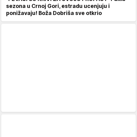
sezona u Crnoj Gori, estradu ucenjuju i
ponižavaju! Boža Dobriša sve otkrio