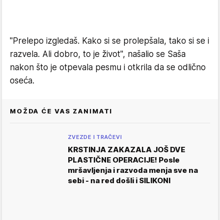
"Prelepo izgledaš. Kako si se prolepšala, tako si se i
razvela. Ali dobro, to je život", našalio se Saša
nakon što je otpevala pesmu i otkrila da se odlično
oseća.
MOŽDA ĆE VAS ZANIMATI
ZVEZDE I TRAČEVI
KRSTINJA ZAKAZALA JOŠ DVE
PLASTIČNE OPERACIJE! Posle
mršavljenja i razvoda menja sve na
sebi - na red došli i SILIKONI