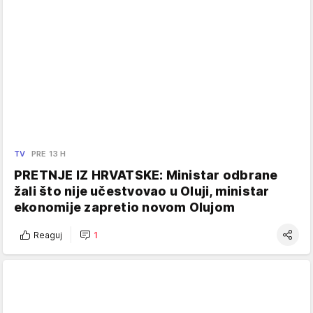
TV
PRE 13 H
PRETNJE IZ HRVATSKE: Ministar odbrane
žali što nije učestvovao u Oluji, ministar
ekonomije zapretio novom Olujom
Reaguj
1