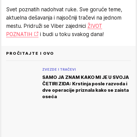
Svet poznatih nadohvat ruke. Sve goruće teme,
aktuelna dešavanja i najsočniji tračevi na jednom
mestu. Pridruži se Viber zajednici
ŽIVOT
POZNATIH
i budi u toku svakog dana!
PROČITAJTE I OVO
ZVEZDE I TRAČEVI
SAMO JA ZNAM KAKO MI JE U SVOJA
ČETIRI ZIDA: Krstinja posle razvoda i
dve operacije priznala kako se zaista
oseća