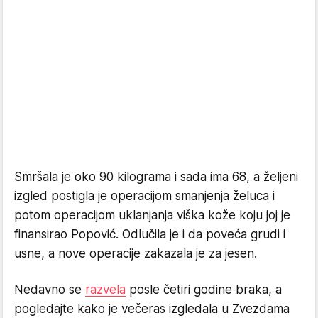
Smršala je oko 90 kilograma i sada ima 68, a željeni
izgled postigla je operacijom smanjenja želuca i
potom operacijom uklanjanja viška kože koju joj je
finansirao Popović. Odlučila je i da poveća grudi i
usne, a nove operacije zakazala je za jesen.
Nedavno se
razvela
posle četiri godine braka, a
pogledajte kako je večeras izgledala u Zvezdama