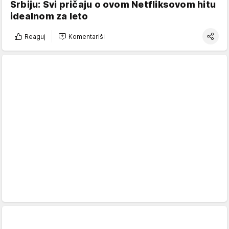
Srbiju: Svi pričaju o ovom Netfliksovom hitu
idealnom za leto
Reaguj
Komentariši