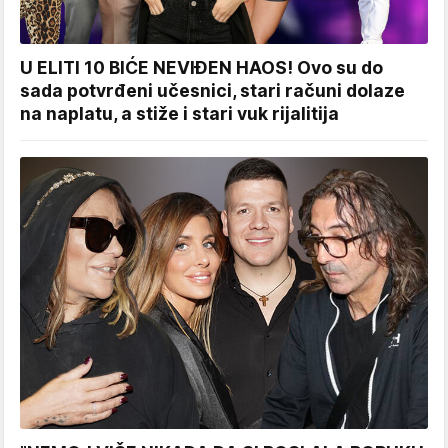
U ELITI 10 BIĆE NEVIĐEN HAOS! Ovo su do
sada potvrđeni učesnici, stari računi dolaze
na naplatu, a stiže i stari vuk rijalitija