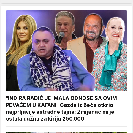
"INDIRA RADIĆ JE IMALA ODNOSE SA OVIM
PEVAČEM U KAFANI" Gazda iz Beča otkrio
najprljavije estradne tajne: Zmijanac mi je
ostala dužna za kiriju 250.000