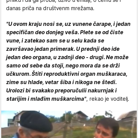
priliku i da ga proba, uživo u emisiji, o čemu se i
danas priča na društvenm mrežama.
"U ovom kraju nosi se, uz vunene čarape, i jedan
specifičan deo donjeg veša. Plete se od čiste
vune, i zatekao sam se u selu kada se
završavao jedan primerak. U prednji deo ide
jedan deo organa, u zadnji deo - drugi. Ne može
samo od sebe da stoji, nego mora da se drži
učkurom. Štiti reproduktivni organ muškaraca,
zime su hlade, vetar šiba i nikoga ne štedi.
Urolozi bi svakako preporučulii nakurnjak i
starijim i mlađim muškarcima"
, rekao je voditelj.