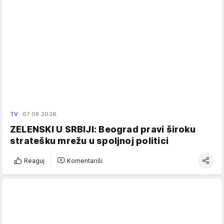
TV
07.08.2026.
ZELENSKI U SRBIJI: Beograd pravi široku
stratešku mrežu u spoljnoj politici
Reaguj
Komentariši