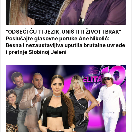
"ODSEĆI ĆU TI JEZIK, UNIŠTITI ŽIVOT I BRAK"
Poslušajte glasovne poruke Ane Nikolić:
Besna i nezaustavljiva uputila brutalne uvrede
i pretnje Slobinoj Jeleni