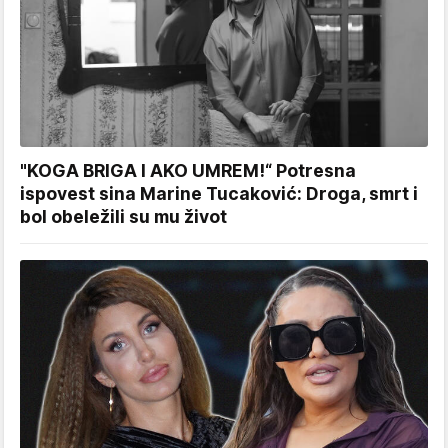
"KOGA BRIGA I AKO UMREM!“ Potresna
ispovest sina Marine Tucaković: Droga, smrt i
bol obeležili su mu život