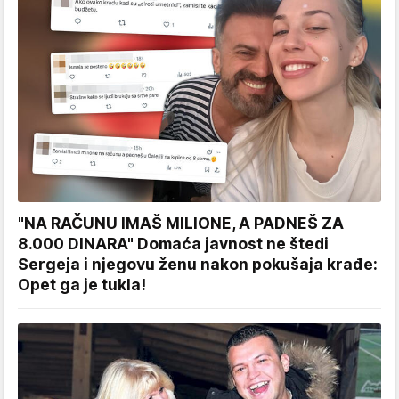
"NA RAČUNU IMAŠ MILIONE, A PADNEŠ ZA
8.000 DINARA" Domaća javnost ne štedi
Sergeja i njegovu ženu nakon pokušaja krađe:
Opet ga je tukla!