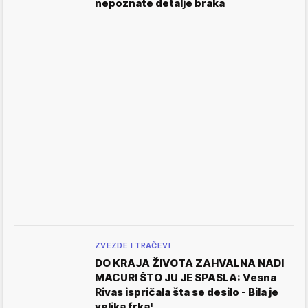
nepoznate detalje braka
ZVEZDE I TRAČEVI
DO KRAJA ŽIVOTA ZAHVALNA NADI
MACURI ŠTO JU JE SPASLA: Vesna
Rivas ispričala šta se desilo - Bila je
velika frka!