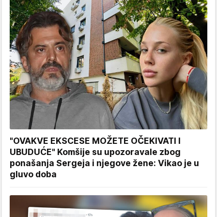
"OVAKVE EKSCESE MOŽETE OČEKIVATI I
UBUDUĆE" Komšije su upozoravale zbog
ponašanja Sergeja i njegove žene: Vikao je u
gluvo doba