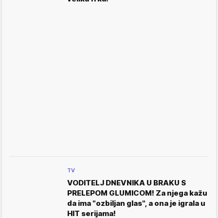
TV
VODITELJ DNEVNIKA U BRAKU S
PRELEPOM GLUMICOM! Za njega kažu
da ima "ozbiljan glas", a ona je igrala u
HIT serijama!