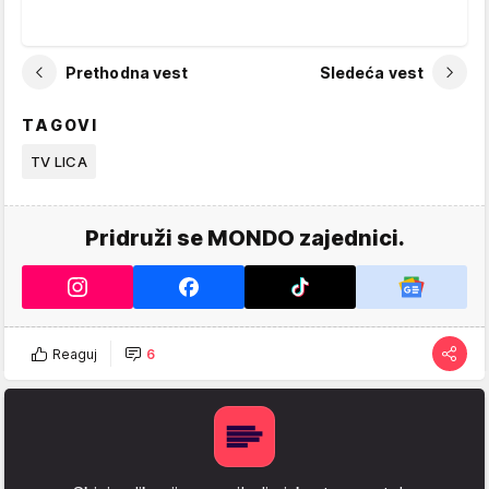
Prethodna vest
Sledeća vest
TAGOVI
TV LICA
Pridruži se MONDO zajednici.
Reaguj
6