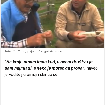
Foto: YouTube/ pajo bećar /printscreen
"Na kraju nisam imao kud, u ovom društvu ja
sam najmlađi, a neko je morao da proba"
, naveo
je voditelj u emisiji i skinuo se.