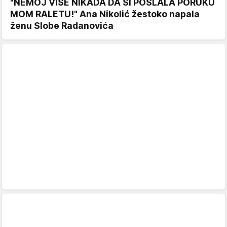
"NEMOJ VIŠE NIKADA DA SI POSLALA PORUKU
MOM RALETU!" Ana Nikolić žestoko napala
ženu Slobe Radanovića