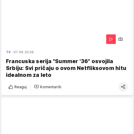
TV
07.08.2026.
Francuska serija "Summer '36" osvojila
Srbiju: Svi pričaju o ovom Netfliksovom hitu
idealnom za leto
Reaguj
Komentariši