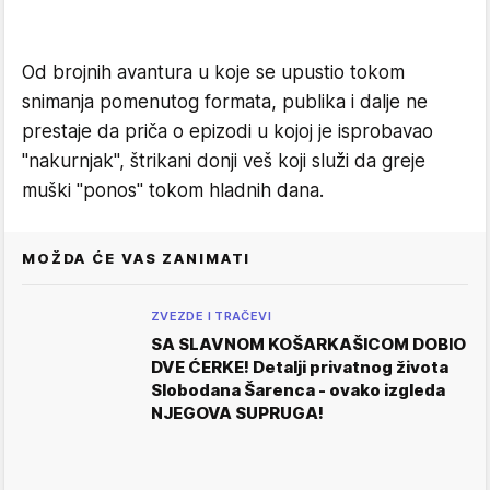
Od brojnih avantura u koje se upustio tokom
snimanja pomenutog formata, publika i dalje ne
prestaje da priča o epizodi u kojoj je isprobavao
"nakurnjak", štrikani donji veš koji služi da greje
muški "ponos" tokom hladnih dana.
MOŽDA ĆE VAS ZANIMATI
ZVEZDE I TRAČEVI
SA SLAVNOM KOŠARKAŠICOM DOBIO
DVE ĆERKE! Detalji privatnog života
Slobodana Šarenca - ovako izgleda
NJEGOVA SUPRUGA!