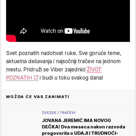
Svet poznatih nadohvat ruke. Sve goruće teme,
aktuelna dešavanja i najsočniji tračevi na jednom
mestu. Pridruži se Viber zajednici
ŽIVOT
POZNATIH
i budi u toku svakog dana!
MOŽDA ĆE VAS ZANIMATI
ZVEZDE I TRAČEVI
JOVANA JEREMIĆ IMA NOVOG
DEČKA! Dva meseca nakon razvoda
progovorila o UDAJI I TRUDNOĆI-