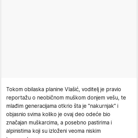
Tokom obilaska planine Vlašić, voditelj je pravio
reportažu o neobičnom muškom donjem vešu, te
mlađim generacijama otkrio šta je "nakurnjak" i
objasnio svima koliko je ovaj deo odeće bio
značajan muškarcima, a posebno pastirima i
alpinistima koji su izloženi veoma niskim