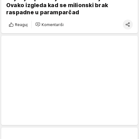
Ovako izgleda kad se milionski brak
raspadne u paramparčad
Reaguj
Komentariši