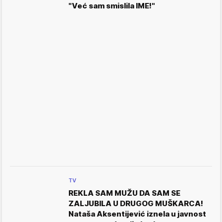
"Već sam smislila IME!"
TV
REKLA SAM MUŽU DA SAM SE
ZALJUBILA U DRUGOG MUŠKARCA!
Nataša Aksentijević iznela u javnost