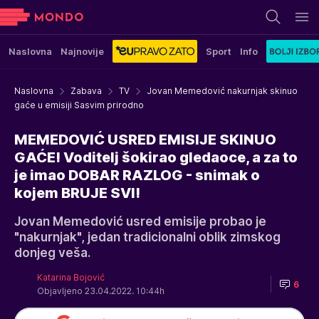
Naslovna
Najnovije
Sport
Info
Naslovna
Zabava
TV
Jovan Memedović nakurnjak skinuo
gaće u emisiji Sasvim prirodno
MEMEDOVIĆ USRED EMISIJE SKINUO
GAĆE! Voditelj šokirao gledaoce, a za to
je imao DOBAR RAZLOG - snimak o
kojem BRUJE SVI!
Jovan Memedović usred emisije probao je
"nakurnjak", jedan tradicionalni oblik zimskog
donjeg veša.
Katarina Bojović
6
Objavljeno 23.04.2022. 10:44h