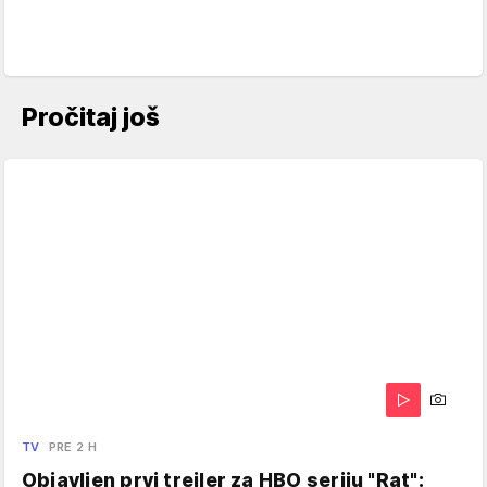
Pročitaj još
TV
PRE 2 H
Objavljen prvi trejler za HBO seriju "Rat":