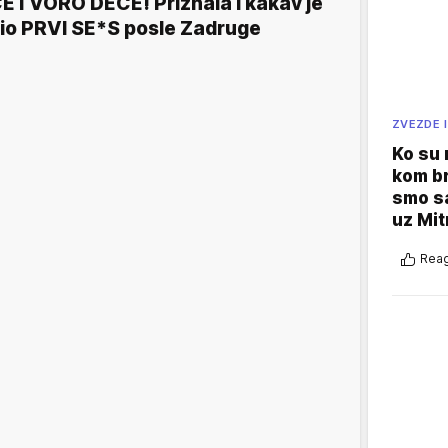
ETVORO DECE! Priznala i kakav je
io PRVI SE*S posle Zadruge
ZVEZDE I
Ko su
kom br
smo sa
uz Mit
Reag