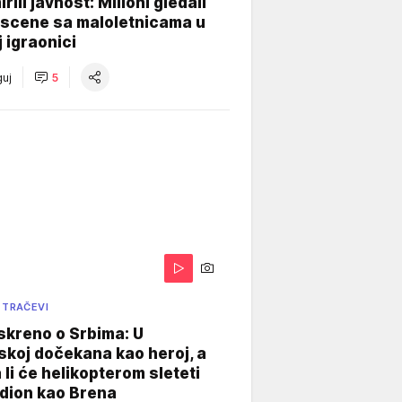
rili javnost: Milioni gledali
 scene sa maloletnicama u
j igraonici
uj
5
 TRAČEVI
skreno o Srbima: U
koj dočekana kao heroj, a
 li će helikopterom sleteti
dion kao Brena