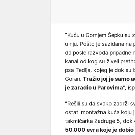
"Kuću u Gornjem Šepku su za
u nju. Pošto je sazidana na 
da posle razvoda pripadne njo
kanal od kog su živeli pretho
psa Tedija, kojeg je dok su 
Goran.
Tražio joj je samo a
je zaradio u Parovima
", is
"Rešili su da svako zadrži s
ostati montažna kuća koju j
takmičarka Zadruge 5, dok 
50.000 evra koje je dobio