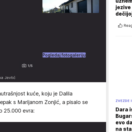
uznemi
jezive
dečijo
Reag
Pogledaj fotogaleriju
1/5
na Jevtić
utrašnjost kuće, koju je Dalila
ZVEZDE I
epak s Marijanom Zonjić, a pisalo se
Dara i
ko 25.000 evra:
Bugars
evo da
na sta