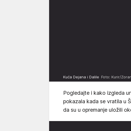
Kuća Dejana i Dalile
Foto: Kurir/Zora
Pogledajte i kako izgleda un
pokazala kada se vratila u Š
da su u opremanje uložili o