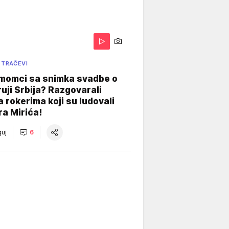
 TRAČEVI
 momci sa snimka svadbe o
uji Srbija? Razgovarali
 rokerima koji su ludovali
ra Mirića!
uj
6