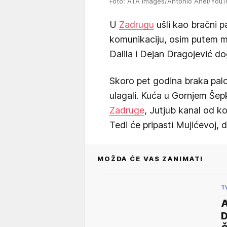
Foto: ATA Images/Antonio Ahel/You
U
Zadrugu
ušli kao bračni pa
komunikaciju, osim putem me
Dalila i Dejan Dragojević do
Skoro pet godina braka palo
ulagali. Kuća u Gornjem Še
Zadruge
, Jutjub kanal od koj
Tedi će pripasti Mujićevoj,
MOŽDA ĆE VAS ZANIMATI
T
A
D