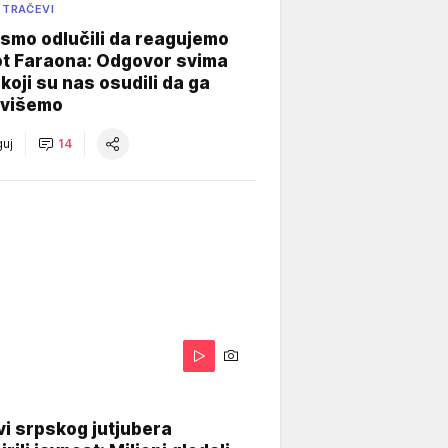
 TRAČEVI
smo odlučili da reagujemo
ot Faraona: Odgovor svima
koji su nas osudili da ga
višemo
uj
14
i srpskog jutjubera