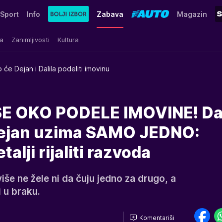
Sport
Info
Zabava
Magazin
a
Zanimljivosti
Kultura
 će Dejan i Dalila podeliti imovinu
E OKO PODELE IMOVINE! Dal
Dejan uzima SAMO JEDNO:
etalji rijaliti razvoda
više ne žele ni da čuju jedno za drugo, a
i u braku.
Komentariši