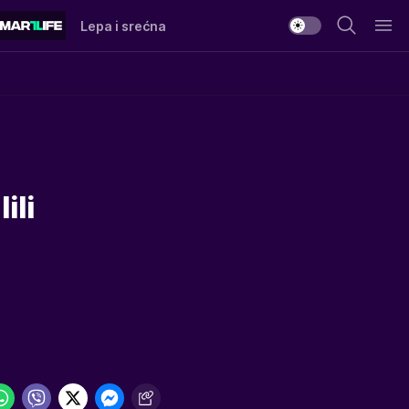
Lepa i srećna
ili