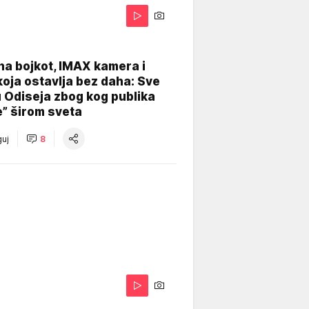
na bojkot, IMAX kamera i
koja ostavlja bez daha: Sve
u Odiseja zbog kog publika
e” širom sveta
uj
8