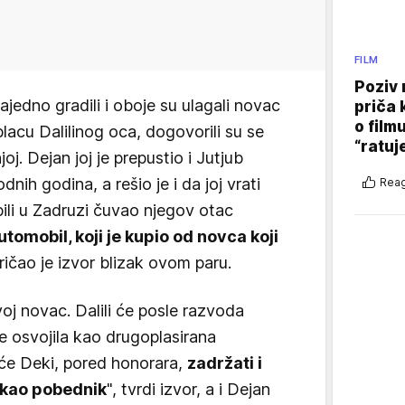
FILM
Poziv 
jedno gradili i oboje su ulagali novac
priča 
o film
placu Dalilinog oca, dogovorili su se
“ratuj
j. Dejan joj je prepustio i Jutjub
dnih godina, a rešio je i da joj vrati
Reag
bili u Zadruzi čuvao njegov otac
utomobil, koji je kupio od novca koji
pričao je izvor blizak ovom paru.
voj novac. Dalili će posle razvoda
e osvojila kao drugoplasirana
će Deki, pored honorara,
zadržati i
 kao pobednik
", tvrdi izvor, a i Dejan