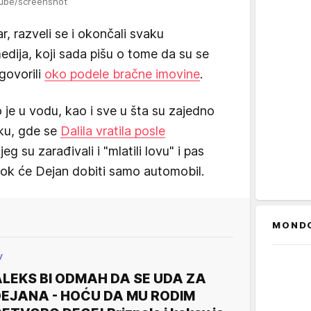
Tube/screenshot
r, razveli se i okončali svaku
dija, koji sada pišu o tome da su se
govorili
oko podele bračne imovine
.
 je u vodu, kao i sve u šta su zajedno
pku, gde se
Dalila vratila posle
eg su zarađivali i "mlatili lovu" i pas
 dok će Dejan dobiti samo automobil.
MOND
V
LEKS BI ODMAH DA SE UDA ZA
EJANA - HOĆU DA MU RODIM