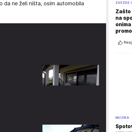
o da ne želi ništa, osim automobila
ZVEZDE I
Zašto 
na sp
onima 
promo
Reag
MUZIKA
Spotov