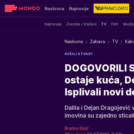
Naslovna
Najnovije
Najnovije
Zvezde i tračevi
TV
Film
Muzik
Sensa
Stvar ukusa
Yumama
Naslovna
Zabava
TV
Kako
REŠILI STVAR?
DOGOVORILI S
ostaje kuća, 
Isplivali novi d
Dalila i Dejan Dragojević 
imovina su zajedno stical
Branka Bajić