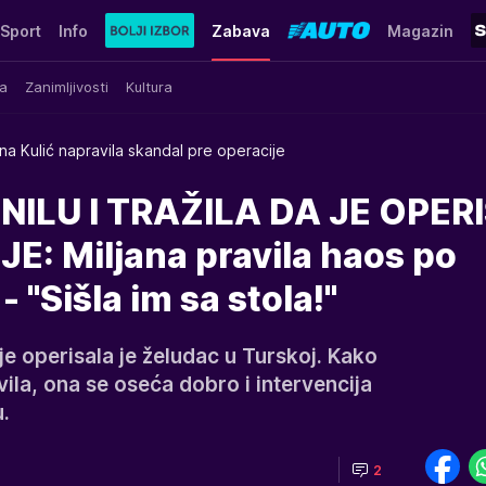
Sport
Info
Zabava
Magazin
a
Zanimljivosti
Kultura
ana Kulić napravila skandal pre operacije
ILU I TRAŽILA DA JE OPER
E: Miljana pravila haos po
- "Sišla im sa stola!"
je operisala je želudac u Turskoj. Kako
vila, ona se oseća dobro i intervencija
u.
2