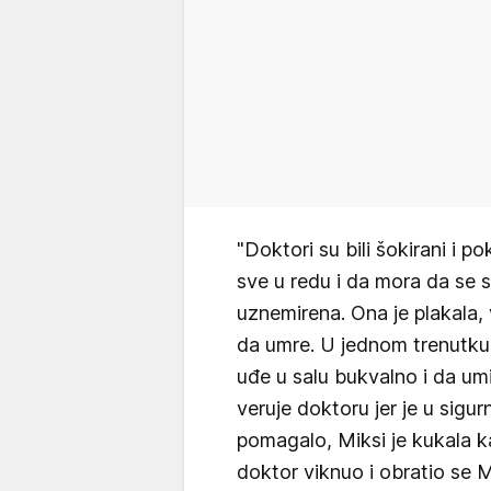
"Doktori su bili šokirani i p
sve u redu i da mora da se s
uznemirena. Ona je plakala, 
da umre. U jednom trenutku 
uđe u salu bukvalno i da umir
veruje doktoru jer je u sigur
pomagalo, Miksi je kukala k
doktor viknuo i obratio se M