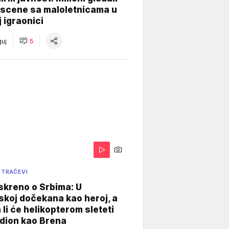
 scene sa maloletnicama u
j igraonici
uj
5
 TRAČEVI
skreno o Srbima: U
koj dočekana kao heroj, a
 li će helikopterom sleteti
dion kao Brena