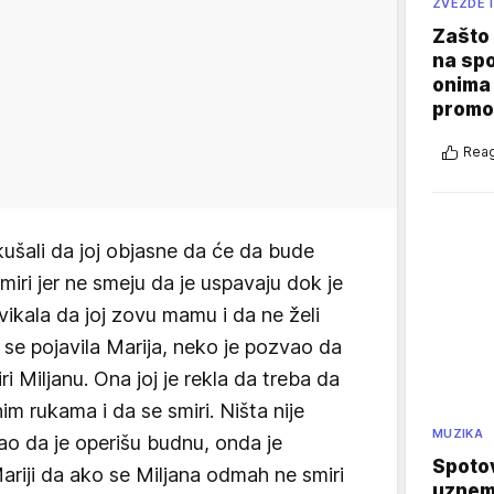
ZVEZDE I
Zašto 
na sp
onima 
promo
Reag
okušali da joj objasne da će da bude
miri jer ne smeju da je uspavaju dok je
vikala da joj zovu mamu i da ne želi
se pojavila Marija, neko je pozvao da
i Miljanu. Ona joj je rekla da treba da
nim rukama i da se smiri. Ništa nije
MUZIKA
ao da je operišu budnu, onda je
Spotov
ariji da ako se Miljana odmah ne smiri
uznemi