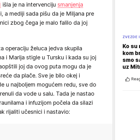
ć
išla je na intervenciju
smanjenja
i, a mediji sada pišu da je Miljana pre
ici zbog čega je malo falilo da joj
ZVEZDE I
Ko su
e za operaciju želuca jedva skupila
kom br
 i Marija stigle u Tursku i kada su joj
smo sa
saopštili joj da ovog puta mogu da je
uz Mit
reće da plače. Sve je bilo okej i
Reag
kle u najboljem mogućem redu, sve do
enuli da vode u salu. Tada je nastao
aunilama i infuzijom počela da silazi
k rijaliti učesnici i nastavio: