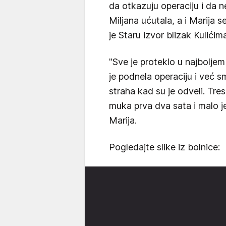
da otkazuju operaciju i da ne
Miljana ućutala, a i Marija s
je Staru izvor blizak Kulićim
"Sve je proteklo u najboljem
je podnela operaciju i već s
straha kad su je odveli. Tresl
muka prva dva sata i malo je 
Marija.
Pogledajte slike iz bolnice: