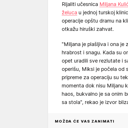
Rijaliti učesnica
Miljana Kuli
želuca
u jednoj turskoj klinic
operacije opštu dramu na klin
otkažu hiruški zahvat.
"Miljana je plašljiva i ona j
hrabrost i snagu. Kada su ona
opet uradili sve rezlutate i 
operišu, Miksi je počela od s
pripreme za operaciju su te
momenta dok nisu Miljanu kr
haos, bukvalno je sa onim br
sa stola", rekao je izvor bliza
MOŽDA ĆE VAS ZANIMATI