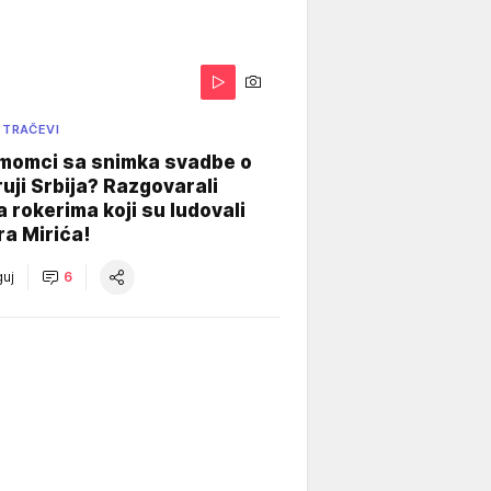
 TRAČEVI
 momci sa snimka svadbe o
uji Srbija? Razgovarali
 rokerima koji su ludovali
ra Mirića!
uj
6