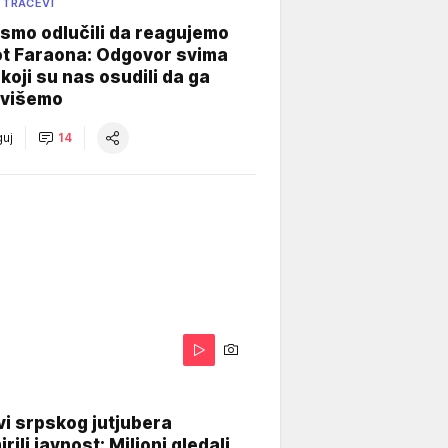
 TRAČEVI
smo odlučili da reagujemo
ot Faraona: Odgovor svima
koji su nas osudili da ga
višemo
uj
14
i srpskog jutjubera
rili javnost: Milioni gledali