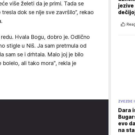
će više želeti da je primi. Tada se
jezive
e tresla dok se nije sve završilo”, rekao
dečijo
a.
Reag
 redu. Hvala Bogu, dobro je. Odlično
mo stigle u Niš. Ja sam pretrnula od
a sam se i drhtala. Malo joj je bilo
bolelo, ali tako mora", rekla je
ZVEZDE I
Dara i
Bugars
evo da
na sta