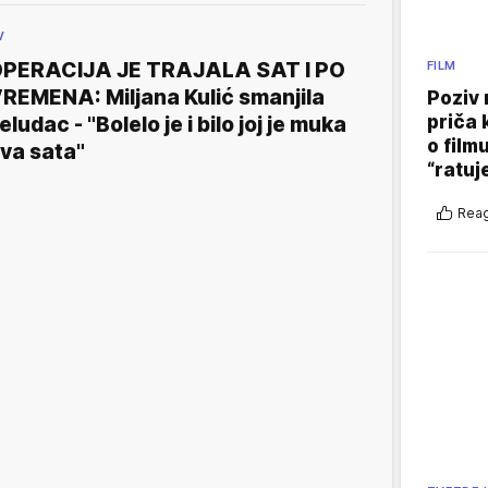
V
PERACIJA JE TRAJALA SAT I PO
FILM
REMENA: Miljana Kulić smanjila
Poziv 
priča 
eludac - "Bolelo je i bilo joj je muka
o film
va sata"
“ratuj
Reag