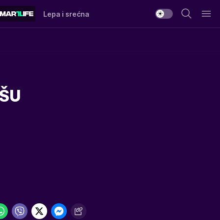
Lepa i srećna
IŠU