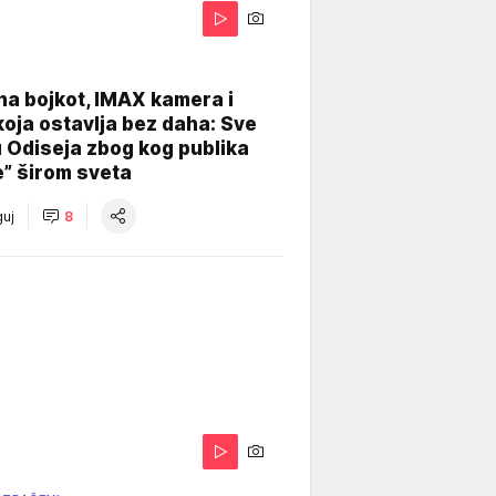
na bojkot, IMAX kamera i
koja ostavlja bez daha: Sve
u Odiseja zbog kog publika
e” širom sveta
uj
8