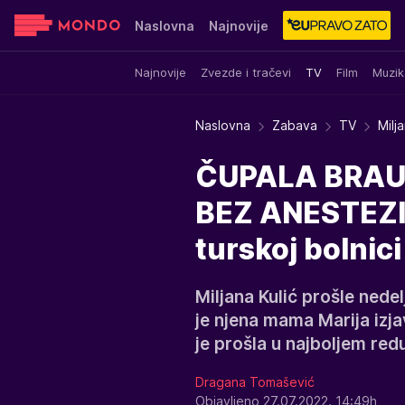
Naslovna
Najnovije
Najnovije
Zvezde i tračevi
TV
Film
Muzik
Sensa
Stvar ukusa
Yumama
Naslovna
Zabava
TV
Milj
ČUPALA BRAUN
BEZ ANESTEZIJ
turskoj bolnici 
Miljana Kulić prošle nedel
je njena mama Marija izja
je prošla u najboljem red
Dragana Tomašević
Objavljeno 27.07.2022. 14:49h