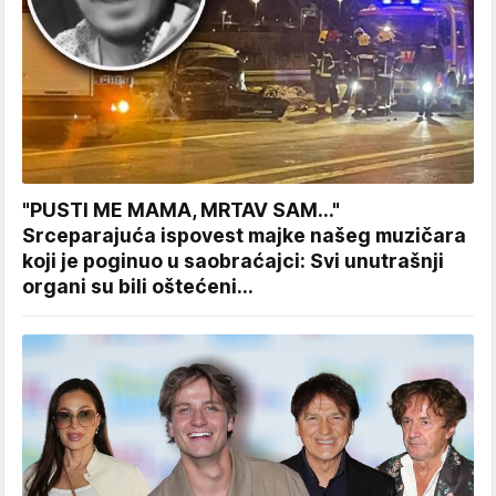
"PUSTI ME MAMA, MRTAV SAM..."
Srceparajuća ispovest majke našeg muzičara
koji je poginuo u saobraćajci: Svi unutrašnji
organi su bili oštećeni...