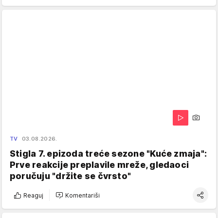
TV
03.08.2026.
Stigla 7. epizoda treće sezone "Kuće zmaja":
Prve reakcije preplavile mreže, gledaoci
poručuju "držite se čvrsto"
Reaguj
Komentariši