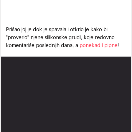
Prišao joj je dok je spavala i otkrio je kako bi
"proverio" njene silikonske grudi, koje redovno
komentariše poslednjih dana, a
ponekad i pipne
!