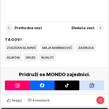
Prethodna vest
Sledeća vest
TAGOVI
ZVEZDAN SLAVNIĆ
MAJA MARINKOVIĆ
ZADRUGA
SILIKONI
GRUDI
RIJALITI
Pridruži se MONDO zajednici.
Reaguj
Komentariši