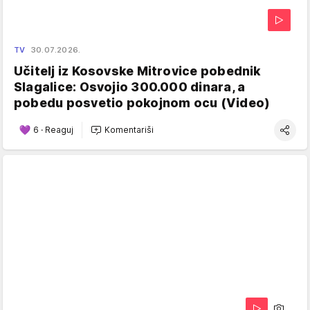
TV
30.07.2026.
Učitelj iz Kosovske Mitrovice pobednik
Slagalice: Osvojio 300.000 dinara, a
pobedu posvetio pokojnom ocu (Video)
6
·
Reaguj
Komentariši