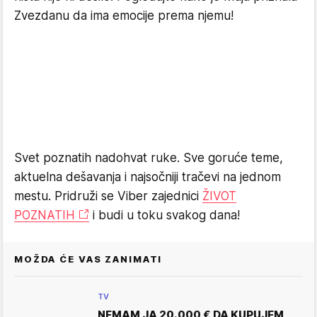
Zvezdanu da ima emocije prema njemu!
Svet poznatih nadohvat ruke. Sve goruće teme,
aktuelna dešavanja i najsočniji tračevi na jednom
mestu. Pridruži se Viber zajednici
ŽIVOT
POZNATIH
i budi u toku svakog dana!
MOŽDA ĆE VAS ZANIMATI
TV
NEMAM JA 20.000 €‎ DA KUPUJEM