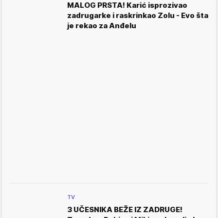
MALOG PRSTA! Karić isprozivao
zadrugarke i raskrinkao Zolu - Evo šta
je rekao za Anđelu
TV
3 UČESNIKA BEŽE IZ ZADRUGE!