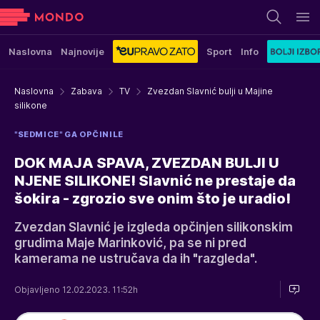
Naslovna
Najnovije
Sport
Info
Naslovna
Zabava
TV
Zvezdan Slavnić bulji u Majine
silikone
"SEDMICE" GA OPČINILE
DOK MAJA SPAVA, ZVEZDAN BULJI U
NJENE SILIKONE! Slavnić ne prestaje da
šokira - zgrozio sve onim što je uradio!
Zvezdan Slavnić je izgleda opčinjen silikonskim
grudima Maje Marinković, pa se ni pred
kamerama ne ustručava da ih "razgleda".
Objavljeno 12.02.2023. 11:52h