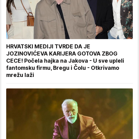
HRVATSKI MEDIJI TVRDE DA JE
JOZINOVIĆEVA KARIJERA GOTOVA ZBOG
CECE! Počela hajka na Jakova - U sve upleli
fantomsku firmu, Bregu i Čolu - Otkrivamo
mrežu laži