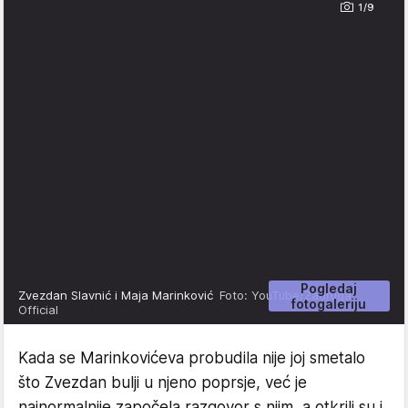
1/9
Pogledaj
Zvezdan Slavnić i Maja Marinković
Foto: YouTube/Zadruga
fotogaleriju
Official
Kada se Marinkovićeva probudila nije joj smetalo
što Zvezdan bulji u njeno poprsje, već je
najnormalnije započela razgovor s njim, a otkrili su i