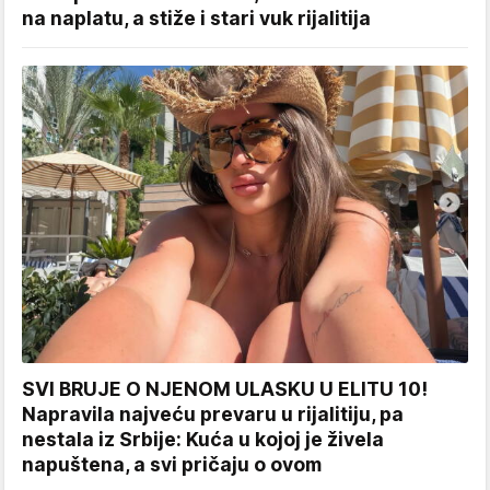
na naplatu, a stiže i stari vuk rijalitija
SVI BRUJE O NJENOM ULASKU U ELITU 10!
Napravila najveću prevaru u rijalitiju, pa
nestala iz Srbije: Kuća u kojoj je živela
napuštena, a svi pričaju o ovom