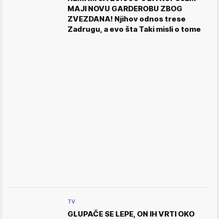
MAJI NOVU GARDEROBU ZBOG
ZVEZDANA! Njihov odnos trese
Zadrugu, a evo šta Taki misli o tome
TV
GLUPAČE SE LEPE, ON IH VRTI OKO