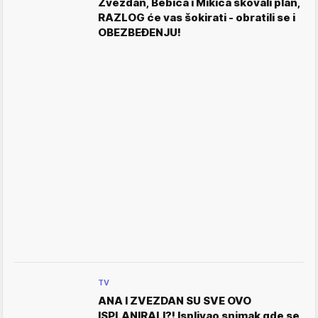
Zvezdan, Bebica i Mikica skovali plan,
RAZLOG će vas šokirati - obratili se i
OBEZBEĐENJU!
TV
ANA I ZVEZDAN SU SVE OVO
ISPLANIRALI?! Isplivao snimak gde se