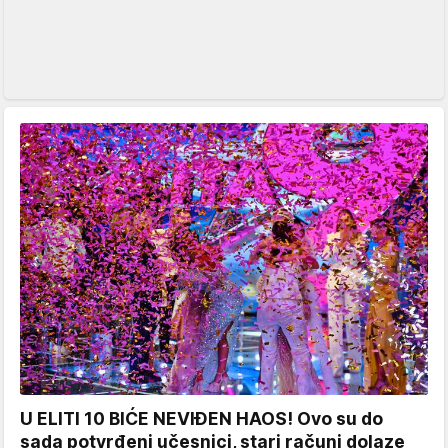
U ELITI 10 BIĆE NEVIĐEN HAOS! Ovo su do
sada potvrđeni učesnici, stari računi dolaze