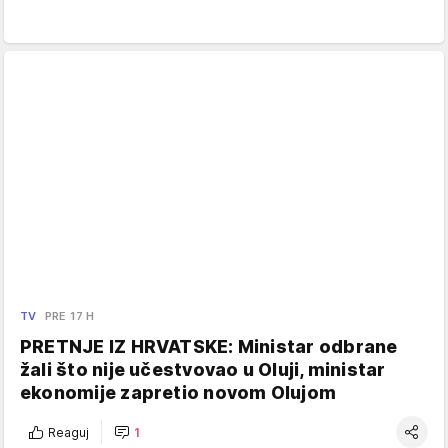
TV
PRE 17 H
PRETNJE IZ HRVATSKE: Ministar odbrane
žali što nije učestvovao u Oluji, ministar
ekonomije zapretio novom Olujom
Reaguj
1