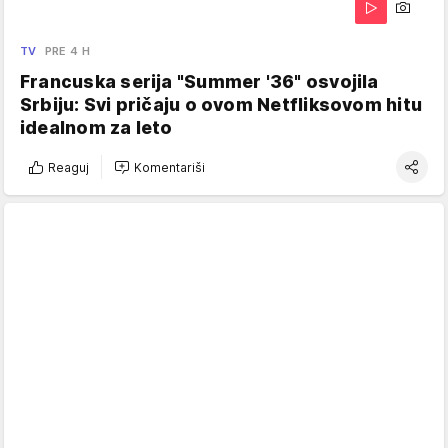
TV
PRE 4 H
Francuska serija "Summer '36" osvojila
Srbiju: Svi pričaju o ovom Netfliksovom hitu
idealnom za leto
Reaguj
Komentariši