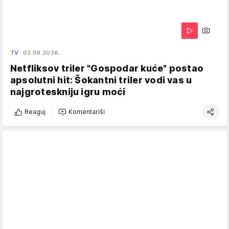
TV
02.08.2026.
Netfliksov triler "Gospodar kuće" postao
apsolutni hit: Šokantni triler vodi vas u
najgroteskniju igru moći
Reaguj
Komentariši