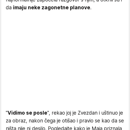
da
imaju neke zagonetne planove
.
"
Vidimo se posle
", rekao joj je Zvezdan i uštinuo je
za obraz, nakon čega je otišao i pravio se kao da se
ništa nije ni desilo. Pogledajte kako je Maja priznala