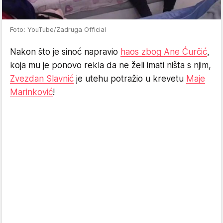
Foto: YouTube/Zadruga Official
Nakon što je sinoć napravio
haos zbog Ane Ćurčić
,
koja mu je ponovo rekla da ne želi imati ništa s njim,
Zvezdan Slavnić
je utehu potražio u krevetu
Maje
Marinković
!