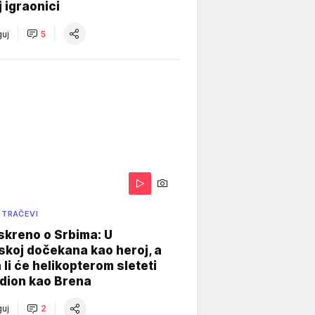
j igraonici
uj
5
 TRAČEVI
skreno o Srbima: U
koj dočekana kao heroj, a
 li će helikopterom sleteti
dion kao Brena
uj
2