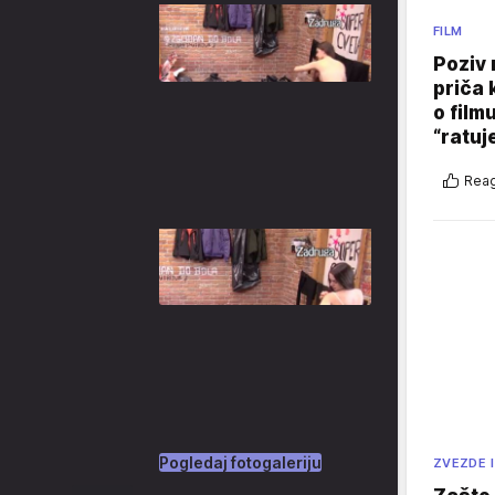
FILM
Poziv 
priča 
o film
“ratuj
Reag
Pogledaj fotogaleriju
ZVEZDE I