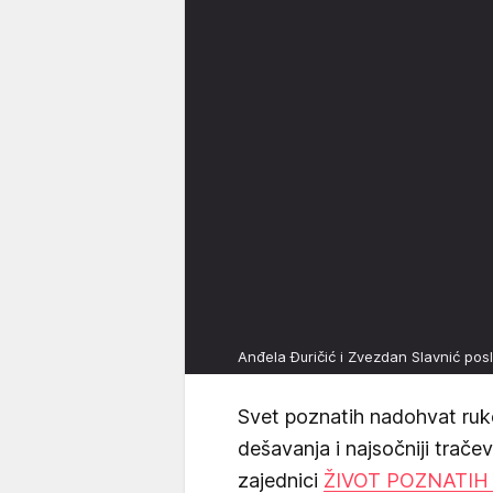
Anđela Đuričić i Zvezdan Slavnić pos
Svet poznatih nadohvat ruk
dešavanja i najsočniji trače
zajednici
ŽIVOT POZNATIH