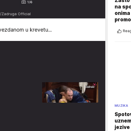
Zašto 
1/6
na sp
onima 
r/Zadruga Official
promo
Zvezdanom u krevetu...
Reag
MUZIKA
Spotov
uznemi
jezive