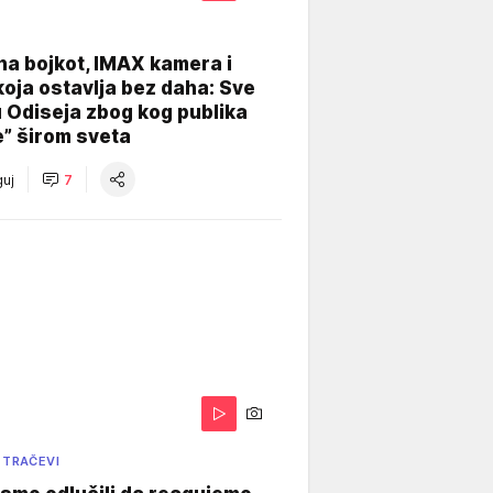
na bojkot, IMAX kamera i
koja ostavlja bez daha: Sve
u Odiseja zbog kog publika
e” širom sveta
uj
7
 TRAČEVI