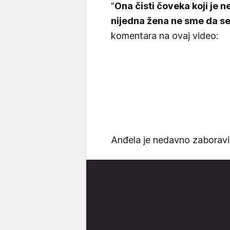
"
Ona čisti čoveka koji je n
nijedna žena ne sme da se
komentara na ovaj video:
Anđela je nedavno zaboravil