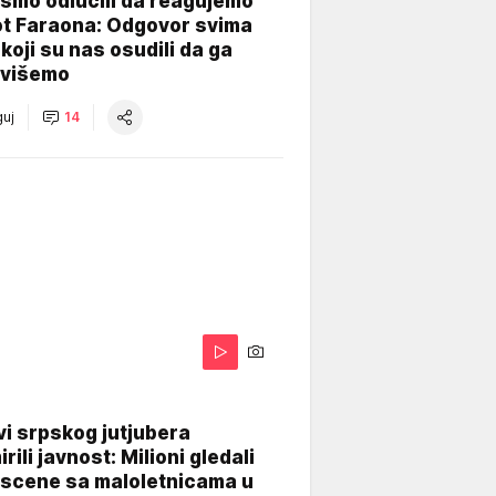
smo odlučili da reagujemo
ot Faraona: Odgovor svima
koji su nas osudili da ga
višemo
uj
14
i srpskog jutjubera
rili javnost: Milioni gledali
 scene sa maloletnicama u