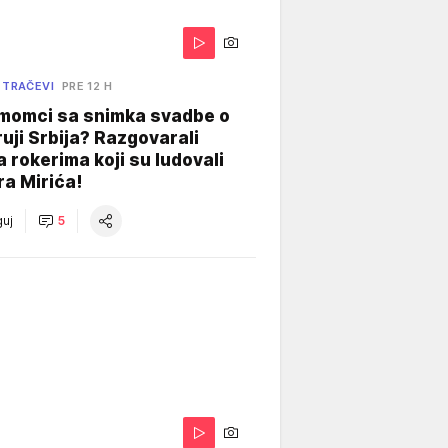
 TRAČEVI
PRE 12 H
 momci sa snimka svadbe o
uji Srbija? Razgovarali
 rokerima koji su ludovali
ra Mirića!
uj
5