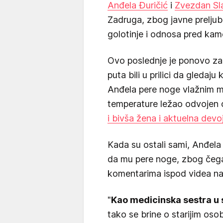
Anđela Đuričić
i
Zvezdan Sl
Zadruga, zbog javne preljube,
golotinje i odnosa pred kamer
Ovo poslednje je ponovo zap
puta bili u prilici da gleda
Anđela pere noge vlažnim 
temperature ležao odvojen 
i bivša žena i aktuelna devo
Kada su ostali sami, Anđela 
da mu pere noge, zbog čega 
komentarima ispod videa na
"
Kao medicinska sestra 
tako se brine o starijim oso