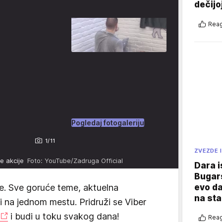
dečijo
Reag
Pogledaj fotogaleriju
1/11
ZVEZDE I
le akcije
Foto: YouTube/Zadruga Official
Dara i
Bugars
evo da
e. Sve goruće teme, aktuelna
na sta
vi na jednom mestu. Pridruži se Viber
i budi u toku svakog dana!
Reag