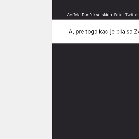
Anđela Đuričić se skida
Foto: Twitte
A, pre toga kad je bila sa 