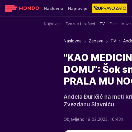
Naslovna
Najnovije
Najnovije
Zvezde i tračevi
TV
Film
Muzik
Sensa
Stvar ukusa
Yumama
Naslovna
Zabava
TV
Anđe
"KAO MEDICI
DOMU": Šok sn
PRALA MU NOGE
Anđela Đuričić na meti k
Zvezdanu Slavniću
Objavljeno 19.02.2023. 16:43h