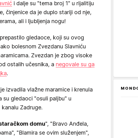
avnić
i dalje su "tema broj 1" u rijalitiju
 činjenice da je duplo stariji od nje,
ama, ali i ljubljenja nogu!
repastilo gledaoce, koji su ovog
ju kako bolesnom Zvezdanu Slavniću
maramicama. Zvezdan je zbog visoke
od ostalih učesnika, a
negovale su ga
jka
.
MOND
je izvadila vlažne maramice i krenula
su gledaoci "osuli paljbu" u
 kanalu Zadruge.
u staračkom domu
", "Bravo Anđela,
bama", "Blamira se ovim služenjem",