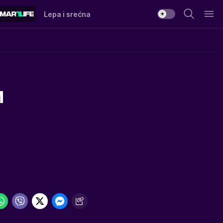
Lepa i srećna
M