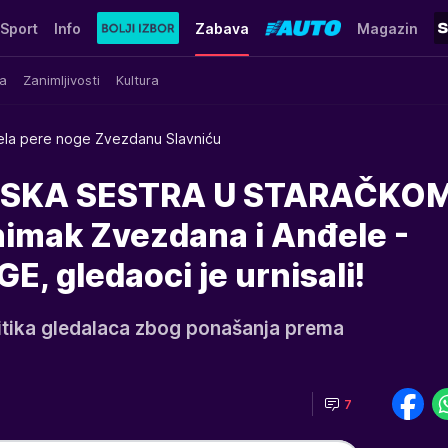
Sport
Info
Zabava
Magazin
a
Zanimljivosti
Kultura
la pere noge Zvezdanu Slavniću
NSKA SESTRA U STARAČKO
imak Zvezdana i Anđele -
, gledaoci je urnisali!
ritika gledalaca zbog ponašanja prema
7