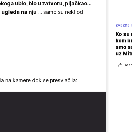
ekoga ubio, bio u zatvoru, pljačkao...
 ugleda na nju
"... samo su neki od
ZVEZDE I
Ko su
kom br
smo sa
uz Mit
Reag
a na kamere dok se presvlačila: