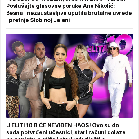
Poslušajte glasovne poruke Ane Nikolić:
Besna i nezaustavljiva uputila brutalne uvrede
i pretnje Slobinoj Jeleni
U ELITI 10 BIĆE NEVIĐEN HAOS! Ovo su do
sada potvrđeni učesnici, stari računi dolaze