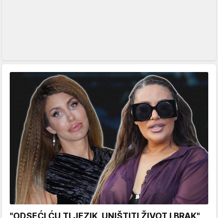
"ODSEĆI ĆU TI JEZIK, UNIŠTITI ŽIVOT I BRAK"