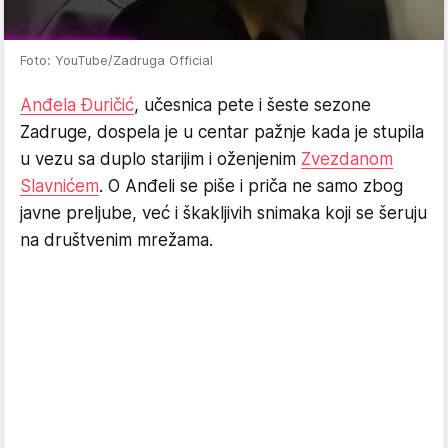
Foto: YouTube/Zadruga Official
Anđela Đuričić
, učesnica pete i šeste sezone
Zadruge, dospela je u centar pažnje kada je stupila
u vezu sa duplo starijim i oženjenim
Zvezdanom
Slavnićem
. O Anđeli se piše i priča ne samo zbog
javne preljube, već i škakljivih snimaka koji se šeruju
na društvenim mrežama.