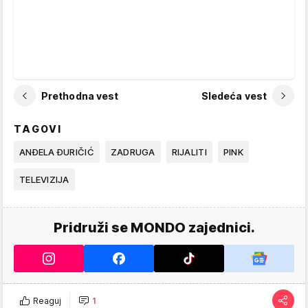
Prethodna vest
Sledeća vest
TAGOVI
ANĐELA ĐURIČIĆ
ZADRUGA
RIJALITI
PINK
TELEVIZIJA
Pridruži se MONDO zajednici.
Reaguj
1