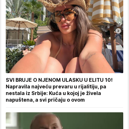
SVI BRUJE O NJENOM ULASKU U ELITU 10!
Napravila najveću prevaru u rijalitiju, pa
nestala iz Srbije: Kuća u kojoj je živela
napuštena, a svi pričaju o ovom