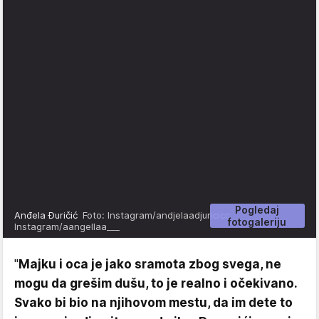
Pogledaj
Anđela Đuričić
Foto: Instagram/andjelaadjuricicc,
fotogaleriju
Instagram/aangellaa___
"
Majku i oca je jako sramota zbog svega, ne
mogu da grešim dušu, to je realno i očekivano.
Svako bi bio na njihovom mestu, da im dete to