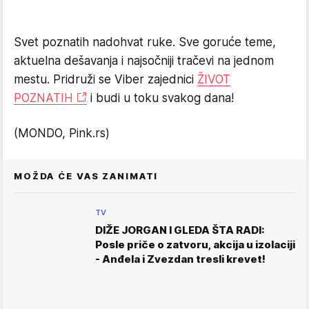
Svet poznatih nadohvat ruke. Sve goruće teme,
aktuelna dešavanja i najsočniji tračevi na jednom
mestu. Pridruži se Viber zajednici
ŽIVOT
POZNATIH
i budi u toku svakog dana!
(MONDO, Pink.rs)
MOŽDA ĆE VAS ZANIMATI
TV
DIŽE JORGAN I GLEDA ŠTA RADI:
Posle priče o zatvoru, akcija u izolaciji
- Anđela i Zvezdan tresli krevet!