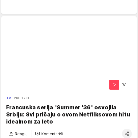
TV
PRE 17 H
Francuska serija "Summer '36" osvojila
Srbiju: Svi pričaju o ovom Netfliksovom hitu
idealnom za leto
Reaguj
Komentariši