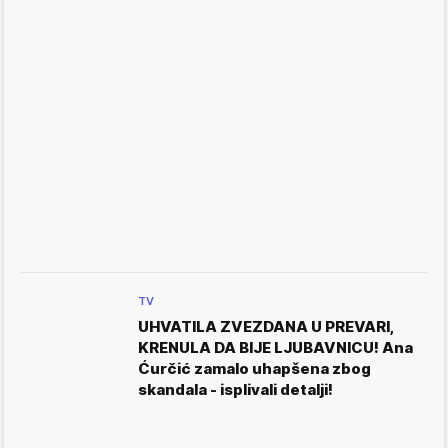
TV
UHVATILA ZVEZDANA U PREVARI,
KRENULA DA BIJE LJUBAVNICU! Ana
Ćurčić zamalo uhapšena zbog
skandala - isplivali detalji!