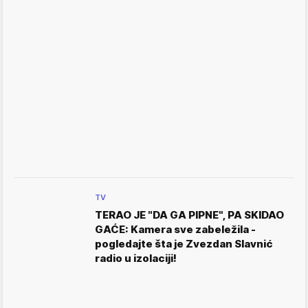
TV
TERAO JE "DA GA PIPNE", PA SKIDAO
GAĆE: Kamera sve zabeležila -
pogledajte šta je Zvezdan Slavnić
radio u izolaciji!