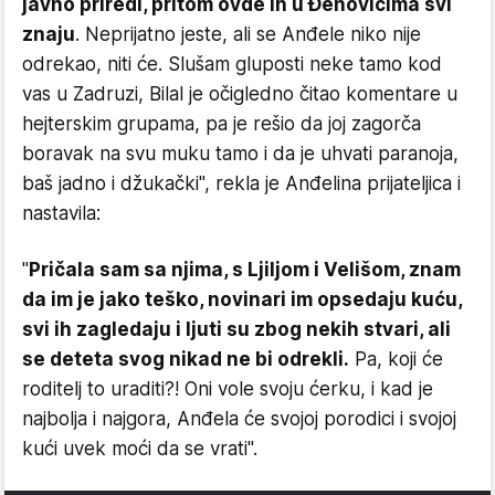
javno priredi, pritom ovde ih u Đenovićima svi
znaju
. Neprijatno jeste, ali se Anđele niko nije
odrekao, niti će. Slušam gluposti neke tamo kod
vas u Zadruzi, Bilal je očigledno čitao komentare u
hejterskim grupama, pa je rešio da joj zagorča
boravak na svu muku tamo i da je uhvati paranoja,
baš jadno i džukački", rekla je Anđelina prijateljica i
nastavila:
"
Pričala sam sa njima, s Ljiljom i Velišom, znam
da im je jako teško, novinari im opsedaju kuću,
svi ih zagledaju i ljuti su zbog nekih stvari, ali
se deteta svog nikad ne bi odrekli.
Pa, koji će
roditelj to uraditi?! Oni vole svoju ćerku, i kad je
najbolja i najgora, Anđela će svojoj porodici i svojoj
kući uvek moći da se vrati".