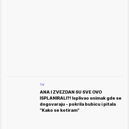
TV
ANA I ZVEZDAN SU SVE OVO
ISPLANIRALI?! Isplivao snimak gde se
dogovaraju - pokrila bubicu i pitala
"Kako se kotiram"