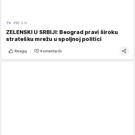
TV
PRE 5 H
ZELENSKI U SRBIJI: Beograd pravi široku
stratešku mrežu u spoljnoj politici
Reaguj
Komentariši