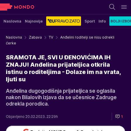
Naslovna
Najnovije
Sport
Info
Naslovna
Zabava
TV
Anđelini roditelji se nisu odrekli
ćerke
SRAMOTA JE, SVI U ĐENOVIĆIMA IH
ZNAJU! Anđelina prijateljica otkrila
istinu o roditeljima - Dolaze im na vrata,
ljuti su
Anđelina dugogodišnja prijateljica se oglasila
nakon Bilalovih izjava da se učesnice Zadruge
odrekla porodica.
Objavljeno 20.02.2023. 22:29h
1