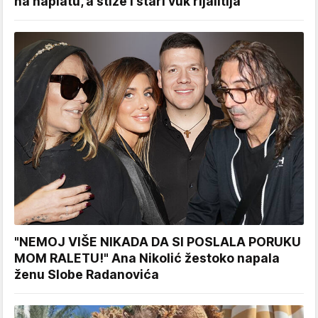
na naplatu, a stiže i stari vuk rijalitija
"NEMOJ VIŠE NIKADA DA SI POSLALA PORUKU
MOM RALETU!" Ana Nikolić žestoko napala
ženu Slobe Radanovića