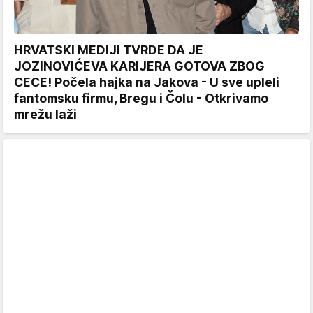
HRVATSKI MEDIJI TVRDE DA JE
JOZINOVIĆEVA KARIJERA GOTOVA ZBOG
CECE! Počela hajka na Jakova - U sve upleli
fantomsku firmu, Bregu i Čolu - Otkrivamo
mrežu laži