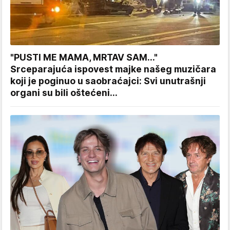
"PUSTI ME MAMA, MRTAV SAM..."
Srceparajuća ispovest majke našeg muzičara
koji je poginuo u saobraćajci: Svi unutrašnji
organi su bili oštećeni...