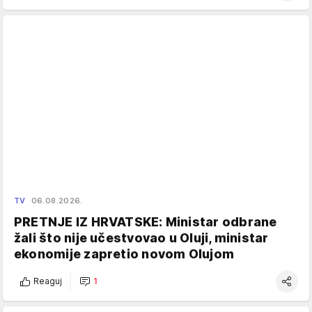
TV
06.08.2026.
PRETNJE IZ HRVATSKE: Ministar odbrane
žali što nije učestvovao u Oluji, ministar
ekonomije zapretio novom Olujom
Reaguj
1