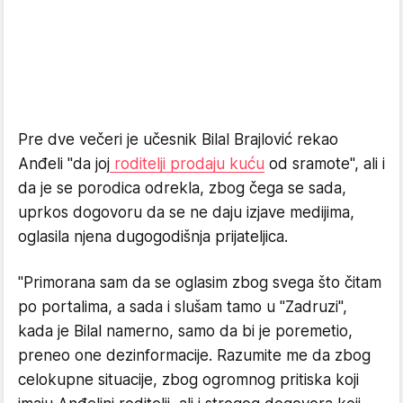
Pre dve večeri je učesnik Bilal Brajlović rekao
Anđeli "da joj
roditelji prodaju kuću
od sramote", ali i
da je se porodica odrekla, zbog čega se sada,
uprkos dogovoru da se ne daju izjave medijima,
oglasila njena dugogodišnja prijateljica.
"Primorana sam da se oglasim zbog svega što čitam
po portalima, a sada i slušam tamo u "Zadruzi",
kada je Bilal namerno, samo da bi je poremetio,
preneo one dezinformacije. Razumite me da zbog
celokupne situacije, zbog ogromnog pritiska koji