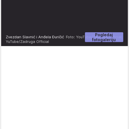
Pogledaj
Zvezdan Slavnić i Anđela Đuričić
Foto: YouTube/Zadruga Official,
fotogaleriju
YuTube/Zadruga Official