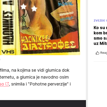
ZVEZDE I
Ko su
kom br
smo sa
uz Mit
Reag
s
 filma, na kojima se vidi glumica dok
nternetu, a glumica je navodno osim
so
, snimila i "Pohotne perverzije" i