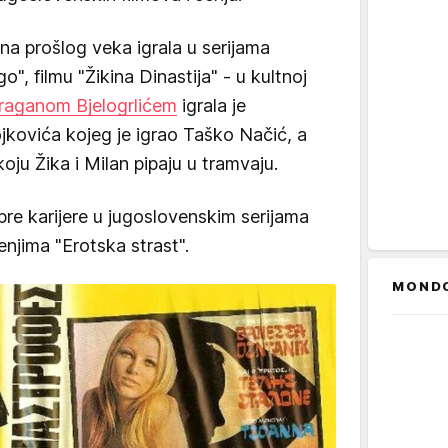
a prošlog veka igrala u serijama
o", filmu "Žikina Dinastija" - u kultnoj
raganom Bjelogrlićem
igrala je
kovića kojeg je igrao Taško Načić, a
 koju Žika i Milan pipaju u tramvaju.
pre karijere u jugoslovenskim serijama
enjima "Erotska strast".
MOND