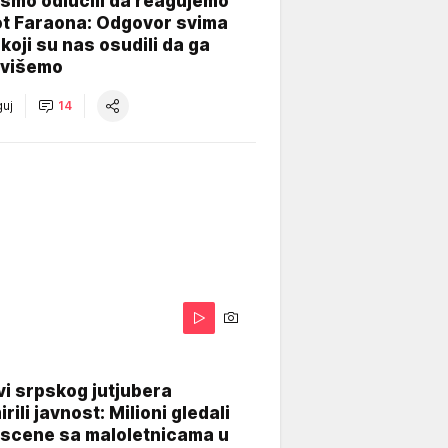
smo odlučili da reagujemo
ot Faraona: Odgovor svima
koji su nas osudili da ga
višemo
uj
14
i srpskog jutjubera
rili javnost: Milioni gledali
 scene sa maloletnicama u