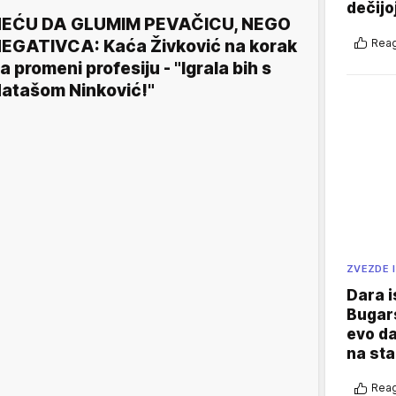
dečijo
EĆU DA GLUMIM PEVAČICU, NEGO
Reag
EGATIVCA: Kaća Živković na korak
a promeni profesiju - "Igrala bih s
atašom Ninković!"
ZVEZDE I
Dara i
Bugars
evo da
na sta
Reag