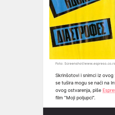
Foto: Screenshot/www.espreso.co.r
Skrinšotovi i snimci iz ovog
se tušira mogu se naći na I
ovog ostvarenja, piše
Espre
film "Moji poljupci".