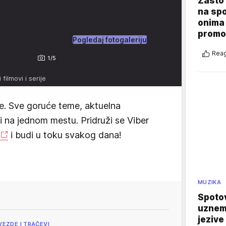
Zašto 
na sp
onima 
promo
Pogledaj fotogaleriju
Reag
1/5
ilmovi i serije
e. Sve goruće teme, aktuelna
vi na jednom mestu. Pridruži se Viber
i budi u toku svakog dana!
MUZIKA
Spotov
uznemi
jezive
VEZDE I TRAČEVI