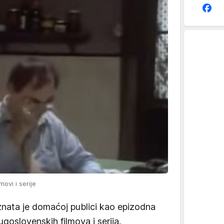
ovi i serije
nata je domaćoj publici kao epizodna
ugoslovenskih filmova i serija.