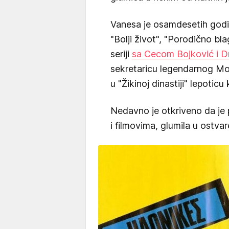
Vanesa je osamdesetih godin
"Bolji život", "Porodično blag
seriji
sa Cecom Bojković i D
sekretaricu legendarnog Moj
u "Žikinoj dinastiji" lepoticu
Nedavno je otkriveno da je 
i filmovima, glumila u ostvar