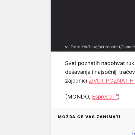
yt
Foto: YouTube/screenshot/Domaći f
Svet poznatih nadohvat ruk
dešavanja i najsočniji trače
zajednici
ŽIVOT POZNATIH
(MONDO,
Espreso
)
MOŽDA ĆE VAS ZANIMATI
Z