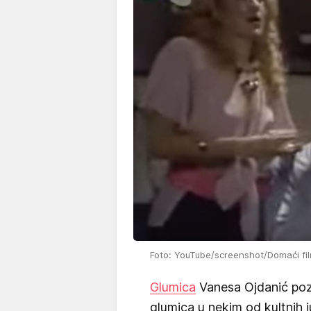
Foto: YouTube/screenshot/Domaći film
Glumica
Vanesa Ojdanić poz
glumica u nekim od kultnih j