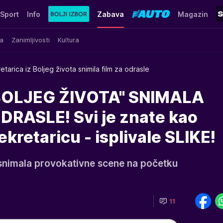
Sport
Info
Zabava
Magazin
a
Zanimljivosti
Kultura
etarica iz Boljeg života snimila film za odrasle
BOLJEG ŽIVOTA" SNIMALA
RASLE! Svi je znate kao
kretaricu - isplivale SLIKE!
snimala provokativne scene na početku
11