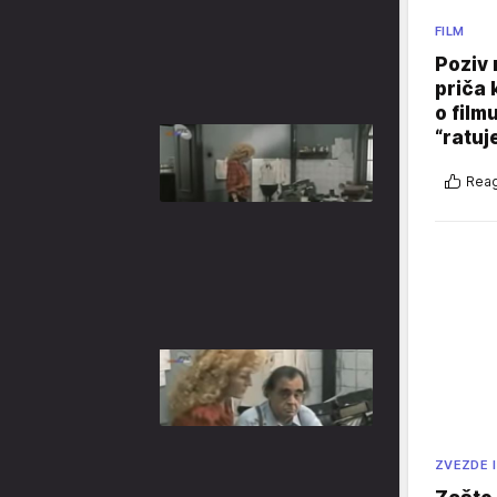
FILM
Poziv 
priča 
o film
“ratuj
Reag
ZVEZDE I