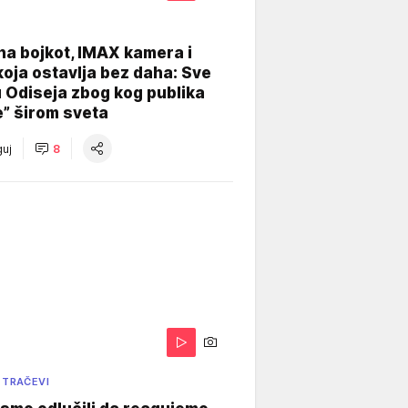
na bojkot, IMAX kamera i
koja ostavlja bez daha: Sve
u Odiseja zbog kog publika
e” širom sveta
uj
8
 TRAČEVI