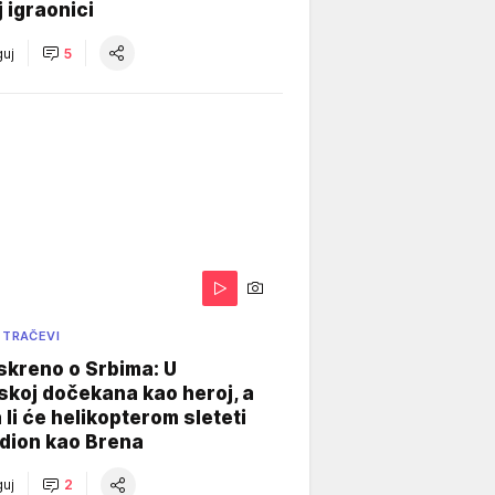
j igraonici
uj
5
 TRAČEVI
skreno o Srbima: U
koj dočekana kao heroj, a
 li će helikopterom sleteti
dion kao Brena
uj
2