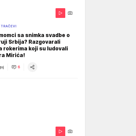
 TRAČEVI
 momci sa snimka svadbe o
uji Srbija? Razgovarali
 rokerima koji su ludovali
ra Mirića!
uj
6