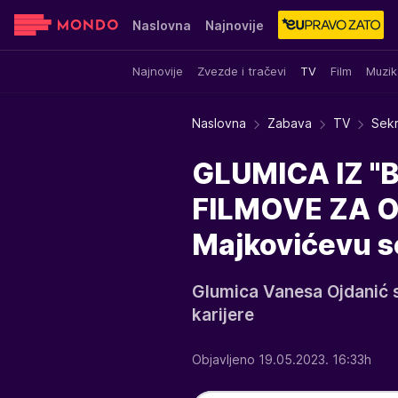
Naslovna
Najnovije
Najnovije
Zvezde i tračevi
TV
Film
Muzik
Sensa
Stvar ukusa
Yumama
Naslovna
Zabava
TV
Sekr
GLUMICA IZ "
FILMOVE ZA OD
Majkovićevu se
Glumica Vanesa Ojdanić 
karijere
Objavljeno 19.05.2023. 16:33h