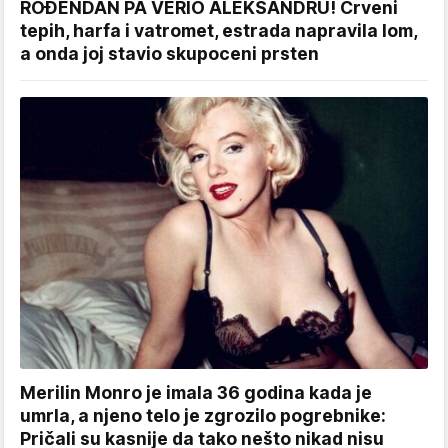
ROĐENDAN PA VERIO ALEKSANDRU! Crveni
tepih, harfa i vatromet, estrada napravila lom,
a onda joj stavio skupoceni prsten
Merilin Monro je imala 36 godina kada je
umrla, a njeno telo je zgrozilo pogrebnike:
Pričali su kasnije da tako nešto nikad nisu