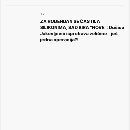
TV
ZA ROĐENDAN SE ČASTILA
SILIKONIMA, SAD BIRA "NOVE": Dušica
Jakovljević isprobava veličine - još
jedna operacija?!