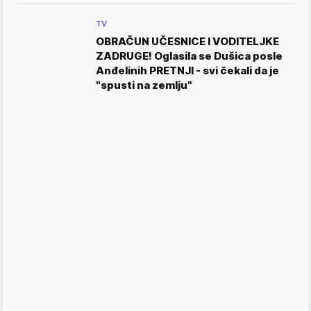
TV
OBRAČUN UČESNICE I VODITELJKE
ZADRUGE! Oglasila se Dušica posle
Anđelinih PRETNJI - svi čekali da je
"spusti na zemlju"