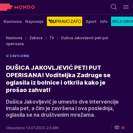
Naslovna
Najnovije
Sport
Info
Naslovna
Zabava
TV
Dušica Jakovljević peti put
operisana
U ZAVOJIMA
DUŠICA JAKOVLJEVIĆ PETI PUT
OPERISANA! Voditeljka Zadruge se
oglasila iz bolnice i otkrila kako je
prošao zahvat!
Dušica Jakovljević je umesto dve intervencije
imala pet, a čim je završena i ova poslednja,
oglasila se na društvenim mrežama.
Objavljeno 13.07.2023. 23:48h
16