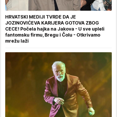
HRVATSKI MEDIJI TVRDE DA JE
JOZINOVIĆEVA KARIJERA GOTOVA ZBOG
CECE! Počela hajka na Jakova - U sve upleli
fantomsku firmu, Bregu i Čolu - Otkrivamo
mrežu laži