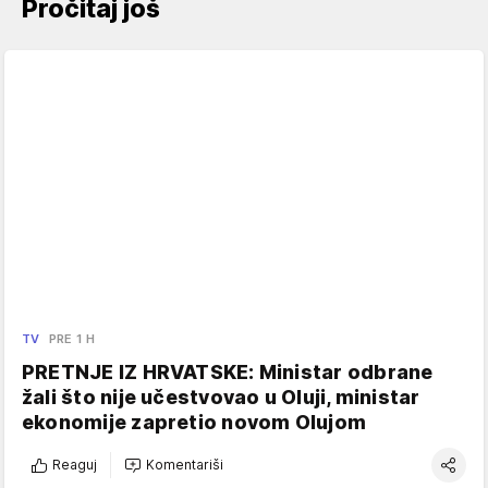
Pročitaj još
TV
PRE 1 H
PRETNJE IZ HRVATSKE: Ministar odbrane
žali što nije učestvovao u Oluji, ministar
ekonomije zapretio novom Olujom
Reaguj
Komentariši