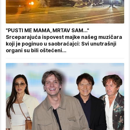
"PUSTI ME MAMA, MRTAV SAM..."
Srceparajuća ispovest majke našeg muzičara
koji je poginuo u saobraćajci: Svi unutrašnji
organi su bili oštećeni...