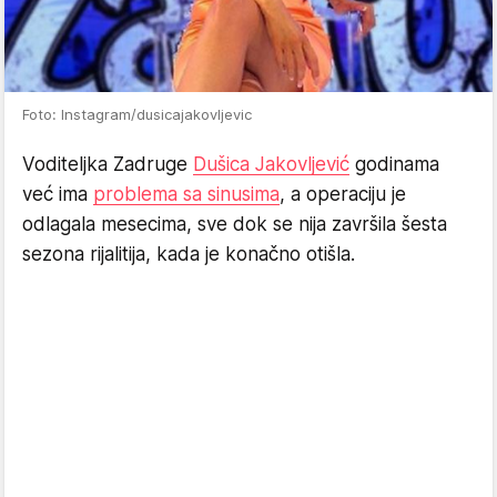
Foto: Instagram/dusicajakovljevic
Voditeljka Zadruge
Dušica Jakovljević
godinama
već ima
problema sa sinusima
, a operaciju je
odlagala mesecima, sve dok se nija završila šesta
sezona rijalitija, kada je konačno otišla.