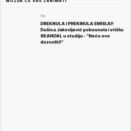
MOŽDA ĆE VAS ZANIMATI
TV
DREKNULA I PREKINULA EMISIJU!
Dušica Jakovljević pobesnela i otišla:
SKANDAL u studiju - "Neću ovo
dozvoliti!"