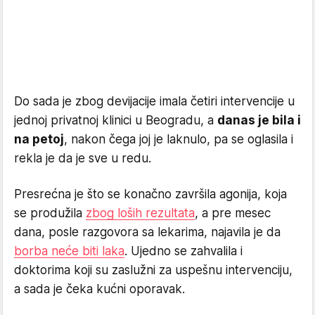
Do sada je zbog devijacije imala četiri intervencije u
jednoj privatnoj klinici u Beogradu, a
danas je bila i
na petoj
, nakon čega joj je laknulo, pa se oglasila i
rekla je da je sve u redu.
Presrećna je što se konačno završila agonija, koja
se produžila
zbog loših rezultata
, a pre mesec
dana, posle razgovora sa lekarima, najavila je da
borba neće biti laka
. Ujedno se zahvalila i
doktorima koji su zaslužni za uspešnu intervenciju,
a sada je čeka kućni oporavak.