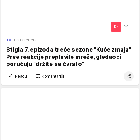
TV
03.08.2026.
Stigla 7. epizoda treće sezone "Kuće zmaja":
Prve reakcije preplavile mreže, gledaoci
poručuju "držite se čvrsto"
Reaguj
Komentariši