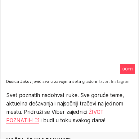
00:11
Dušica Jakovljević sva u zavojima šeta gradom
Izvor: Instagram
Svet poznatih nadohvat ruke. Sve goruće teme,
aktuelna dešavanja i najsočniji tračevi na jednom
mestu. Pridruži se Viber zajednici
ŽIVOT
POZNATIH
i budi u toku svakog dana!