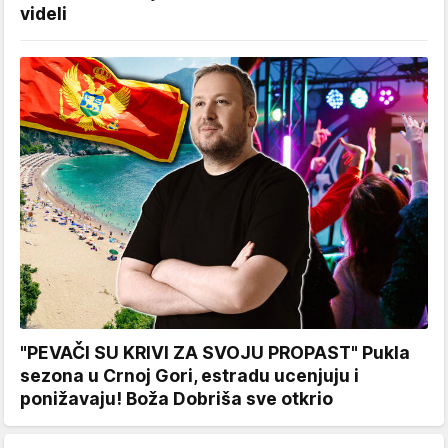
videli
"PEVAČI SU KRIVI ZA SVOJU PROPAST" Pukla
sezona u Crnoj Gori, estradu ucenjuju i
ponižavaju! Boža Dobriša sve otkrio