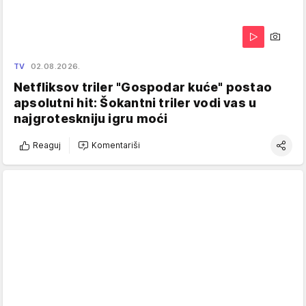
TV
02.08.2026.
Netfliksov triler "Gospodar kuće" postao
apsolutni hit: Šokantni triler vodi vas u
najgroteskniju igru moći
Reaguj
Komentariši