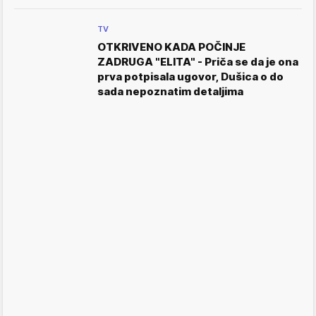
TV
OTKRIVENO KADA POČINJE
ZADRUGA "ELITA" - Priča se da je ona
prva potpisala ugovor, Dušica o do
sada nepoznatim detaljima