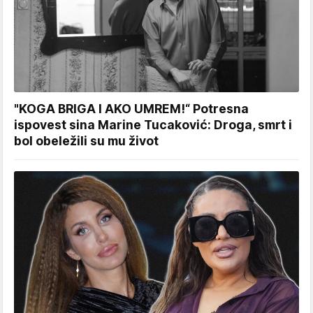
"KOGA BRIGA I AKO UMREM!“ Potresna
ispovest sina Marine Tucaković: Droga, smrt i
bol obeležili su mu život