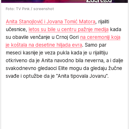
Foto: TV Pink / screenshot
Anita Stanojlović i Jovana Tomić Matora
, rijaliti
učesnice,
letos su bile u centru pažnje medija
kada
su obavile venčanje u Crnoj Gori
na ceremoniji koja
je koštala na desetine hiljada evra
. Samo par
meseci kasnije je veza pukla kada je u rijalitiju
otkriveno da je Anita navodno bila neverna, a i dalje
svakodnevno gledaoci Elite mogu da gledaju žučne
svađe i optužbe da je "Anita tipovala Jovanu".