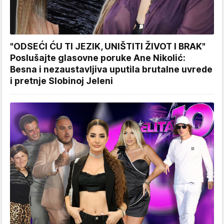
"ODSEĆI ĆU TI JEZIK, UNIŠTITI ŽIVOT I BRAK"
Poslušajte glasovne poruke Ane Nikolić:
Besna i nezaustavljiva uputila brutalne uvrede
i pretnje Slobinoj Jeleni