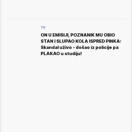
TV
ON U EMISIJI, POZNANIK MU OBIO
STAN I SLUPAO KOLA ISPRED PINKA:
Skandal uživo - došao iz policije pa
PLAKAO u studiju!