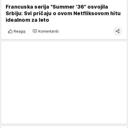
Francuska serija "Summer '36" osvojila
Srbiju: Svi pričaju o ovom Netfliksovom hitu
idealnom za leto
Reaguj
Komentariši