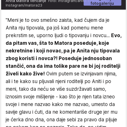
Anita Matora venčanje
Foto: Instagram/anita.stanojlovic,
fotogaleriju
Instagram/matora23
"Meni je to ovo smešno zaista, kad čujem da je
Anita nju tipovala, pa još kad pomenu mene
prekrstim se, uporno ljudi o tipovanju i novcu...
Evo,
da pitam vas, šta to Matora poseduje, koje
nekretnine i koji novac, pa je Anita nju tipovala
zbog koristi i novca?! Poseduje jednosoban
stančić, ona da ima tolike pare ne bi joj roditelji
živeli kako žive!
Ovim putem se izvinjavam njima,
ali i te kako su pljuvali njeni roditelji po Aniti i po
meni, tako da neću se više suzdržavati samo,
iznosim svoje mišljenje - kao što je njen tata izneo
svoje i mene nazvao kako me nazvao, umesto da
savije glavu i ćuti, da ne komentariše druge jer mu
je ćerka dno dna, ona daje sebi za pravo da pljuje