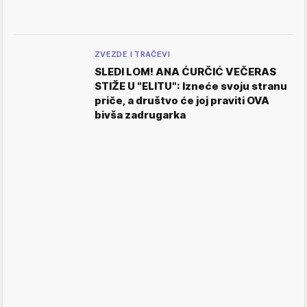
ZVEZDE I TRAČEVI
SLEDI LOM! ANA ĆURČIĆ VEČERAS
STIŽE U "ELITU": Izneće svoju stranu
priče, a društvo će joj praviti OVA
bivša zadrugarka