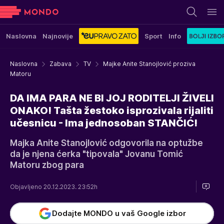
Naslovna
Najnovije
Sport
Info
Naslovna
Zabava
TV
Majke Anite Stanojlović proziva
Matoru
DA IMA PARA NE BI JOJ RODITELJI ŽIVELI
ONAKO! Tašta žestoko isprozivala rijaliti
učesnicu - Ima jednosoban STANČIĆ!
Majka Anite Stanojlović odgovorila na optužbe
da je njena ćerka "tipovala" Jovanu Tomić
Matoru zbog para
Objavljeno 20.12.2023. 23:52h
Dodajte MONDO u vaš Google izbor