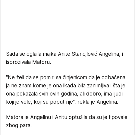
Sada se oglaila majka Anite Stanojlović Angelina, i
isprozivala Matoru.
"Ne želi da se pomiri sa činjenicom da je odbačena,
ja ne znam kome je ona ikada bila zanimljiva i šta je
ona pokazala svih ovih godina, ali dobro, ima ljudi
koji je vole, koji su poput nje", rekla je Angelina.
Matora je Angelinu i Anitu optužila da su je tipovale
zbog para.