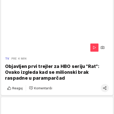
TV
PRE 4 MIN
Objavljen prvi trejler za HBO seriju "Rat":
Ovako izgleda kad se milionski brak
raspadne u paramparčad
Reaguj
Komentariši