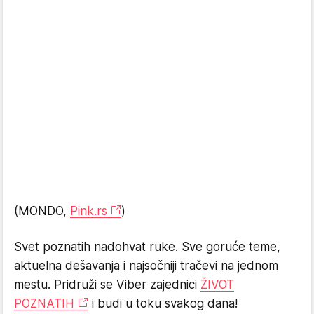
(MONDO,
Pink.rs
)
Svet poznatih nadohvat ruke. Sve goruće teme,
aktuelna dešavanja i najsočniji tračevi na jednom
mestu. Pridruži se Viber zajednici
ŽIVOT
POZNATIH
i budi u toku svakog dana!