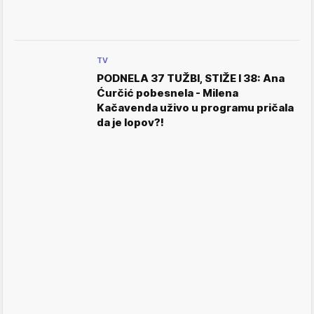
TV
PODNELA 37 TUŽBI, STIŽE I 38: Ana
Ćurčić pobesnela - Milena
Kačavenda uživo u programu pričala
da je lopov?!