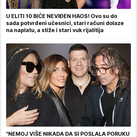
U ELITI 10 BIĆE NEVIĐEN HAOS! Ovo su do
sada potvrđeni učesnici, stari računi dolaze
na naplatu, a stiže i stari vuk rijalitija
"NEMOJ VIŠE NIKADA DA SI POSLALA PORUKU