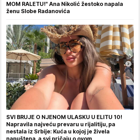
MOM RALETU!" Ana Nikolić žestoko napala
ženu Slobe Radanovića
SVI BRUJE O NJENOM ULASKU U ELITU 10!
Napravila najveću prevaru u rijalitiju, pa
nestala iz Srbije: Kuća u kojoj je živela
napuštena, a svi pričaju o ovom