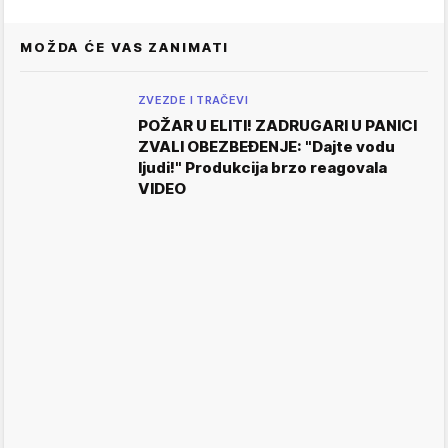
MOŽDA ĆE VAS ZANIMATI
ZVEZDE I TRAČEVI
POŽAR U ELITI! ZADRUGARI U PANICI
ZVALI OBEZBEĐENJE: "Dajte vodu
ljudi!" Produkcija brzo reagovala
VIDEO