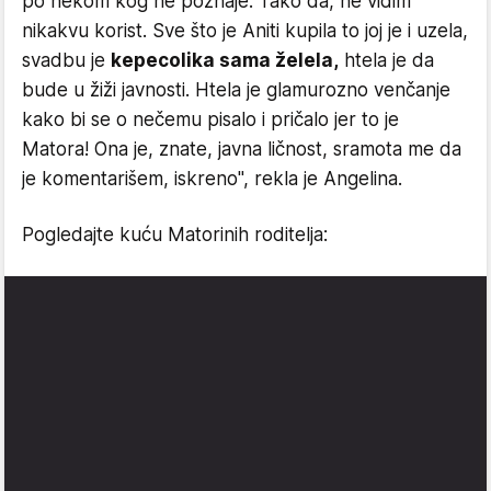
po nekom kog ne poznaje. Tako da, ne vidim
nikakvu korist. Sve što je Aniti kupila to joj je i uzela,
svadbu je
kepecolika sama želela,
htela je da
bude u žiži javnosti. Htela je glamurozno venčanje
kako bi se o nečemu pisalo i pričalo jer to je
Matora! Ona je, znate, javna ličnost, sramota me da
je komentarišem, iskreno", rekla je Angelina.
Pogledajte kuću Matorinih roditelja: