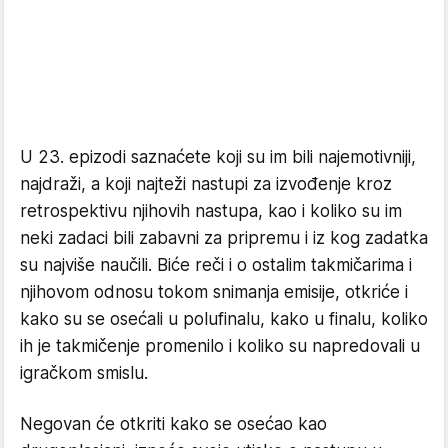
U 23. epizodi saznaćete koji su im bili najemotivniji,
najdraži, a koji najteži nastupi za izvođenje kroz
retrospektivu njihovih nastupa, kao i koliko su im
neki zadaci bili zabavni za pripremu i iz kog zadatka
su najviše naučili. Biće reči i o ostalim takmičarima i
njihovom odnosu tokom snimanja emisije, otkriće i
kako su se osećali u polufinalu, kako u finalu, koliko
ih je takmičenje promenilo i koliko su napredovali u
igračkom smislu.
Negovan će otkriti kako se osećao kao