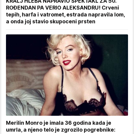
KRALJ HLEBA NAPRAVIO SPEKTAKL ZA 50.
ROĐENDAN PA VERIO ALEKSANDRU! Crveni
tepih, harfa i vatromet, estrada napravila lom,
a onda joj stavio skupoceni prsten
Merilin Monro je imala 36 godina kada je
umrla, a njeno telo je zgrozilo pogrebnike: