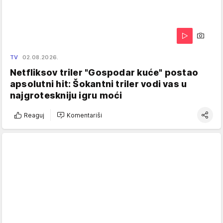
TV
02.08.2026.
Netfliksov triler "Gospodar kuće" postao
apsolutni hit: Šokantni triler vodi vas u
najgroteskniju igru moći
Reaguj
Komentariši