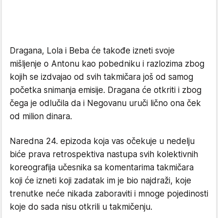
Dragana, Lola i Beba će takođe izneti svoje
mišljenje o Antonu kao pobedniku i razlozima zbog
kojih se izdvajao od svih takmičara još od samog
početka snimanja emisije. Dragana će otkriti i zbog
čega je odlučila da i Negovanu uruči lično ona ček
od milion dinara.
Naredna 24. epizoda koja vas očekuje u nedelju
biće prava retrospektiva nastupa svih kolektivnih
koreografija učesnika sa komentarima takmičara
koji će izneti koji zadatak im je bio najdraži, koje
trenutke neće nikada zaboraviti i mnoge pojedinosti
koje do sada nisu otkrili u takmičenju.