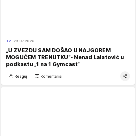
TV
29.07.2026.
„U ZVEZDU SAM DOŠAO U NAJGOREM
MOGUĆEM TRENUTKU“- Nenad Lalatović u
podkastu „1 na 1 Gymcast“
Reaguj
Komentariši