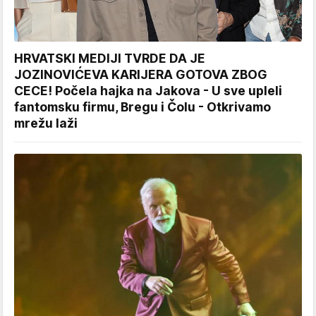
HRVATSKI MEDIJI TVRDE DA JE
JOZINOVIĆEVA KARIJERA GOTOVA ZBOG
CECE! Počela hajka na Jakova - U sve upleli
fantomsku firmu, Bregu i Čolu - Otkrivamo
mrežu laži