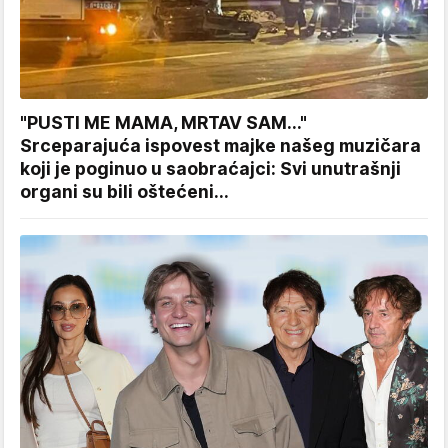
"PUSTI ME MAMA, MRTAV SAM..."
Srceparajuća ispovest majke našeg muzičara
koji je poginuo u saobraćajci: Svi unutrašnji
organi su bili oštećeni...