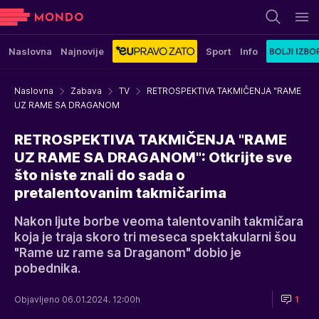
Naslovna
Najnovije
Sport
Info
Naslovna
Zabava
TV
RETROSPEKTIVA TAKMIČENJA "RAME
UZ RAME SA DRAGANOM
RETROSPEKTIVA TAKMIČENJA "RAME
UZ RAME SA DRAGANOM": Otkrijte sve
što niste znali do sada o
pretalentovanim takmičarima
Nakon ljute borbe veoma talentovanih takmičara
koja je traja skoro tri meseca spektakularni šou
"Rame uz rame sa Draganom" dobio je
pobednika.
Objavljeno 06.01.2024. 12:00h
1