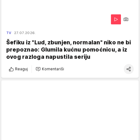
TV
27.07.2026.
Šefiku iz "Lud, zbunjen, normalan" niko ne bi
prepoznao: Glumila kućnu pomoćnicu, a iz
ovog razloga napustila seriju
Reaguj
Komentariši