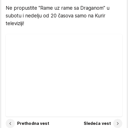
Ne propustite "Rame uz rame sa Draganom" u
subotu i nedelju od 20 časova samo na Kurir
televiziji!
Prethodna vest
Sledeća vest