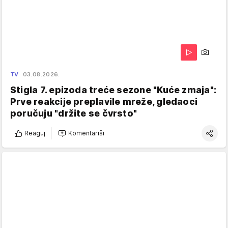
TV
03.08.2026.
Stigla 7. epizoda treće sezone "Kuće zmaja":
Prve reakcije preplavile mreže, gledaoci
poručuju "držite se čvrsto"
Reaguj
Komentariši