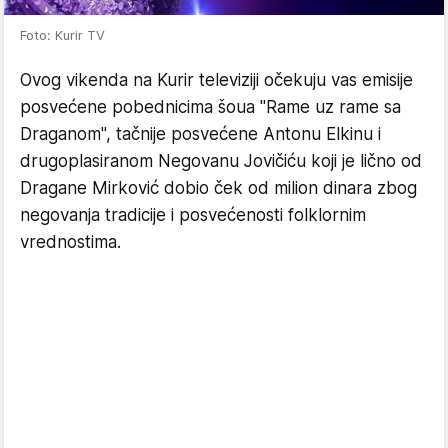
Foto: Kurir TV
Ovog vikenda na Kurir televiziji očekuju vas emisije
posvećene pobednicima šoua "Rame uz rame sa
Draganom", tačnije posvećene Antonu Elkinu i
drugoplasiranom Negovanu Jovičiću koji je lično od
Dragane Mirković dobio ček od milion dinara zbog
negovanja tradicije i posvećenosti folklornim
vrednostima.