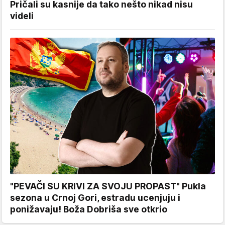
Pričali su kasnije da tako nešto nikad nisu
videli
"PEVAČI SU KRIVI ZA SVOJU PROPAST" Pukla
sezona u Crnoj Gori, estradu ucenjuju i
ponižavaju! Boža Dobriša sve otkrio