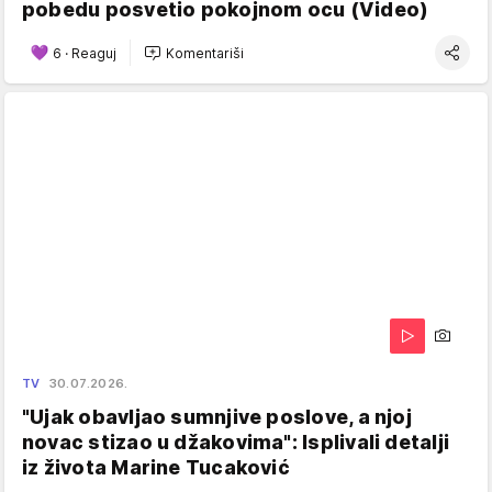
pobedu posvetio pokojnom ocu (Video)
6
·
Reaguj
Komentariši
TV
30.07.2026.
"Ujak obavljao sumnjive poslove, a njoj
novac stizao u džakovima": Isplivali detalji
iz života Marine Tucaković