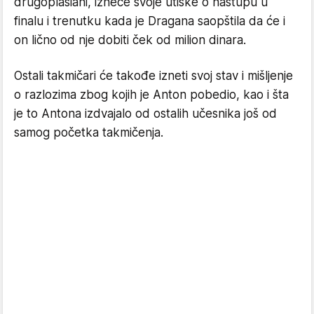
drugoplasiani, izneće svoje utiske o nastupu u
finalu i trenutku kada je Dragana saopštila da će i
on lično od nje dobiti ček od milion dinara.
Ostali takmičari će takođe izneti svoj stav i mišljenje
o razlozima zbog kojih je Anton pobedio, kao i šta
je to Antona izdvajalo od ostalih učesnika još od
samog početka takmičenja.