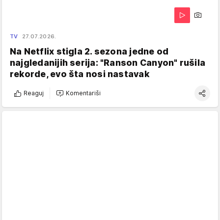
TV
27.07.2026.
Na Netflix stigla 2. sezona jedne od
najgledanijih serija: "Ranson Canyon" rušila
rekorde, evo šta nosi nastavak
Reaguj
Komentariši