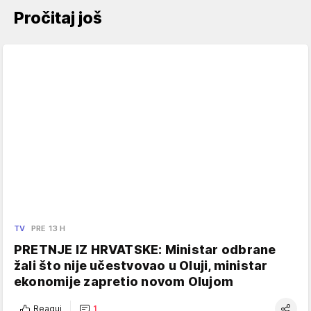
Pročitaj još
TV
PRE 13 H
PRETNJE IZ HRVATSKE: Ministar odbrane
žali što nije učestvovao u Oluji, ministar
ekonomije zapretio novom Olujom
Reaguj
1