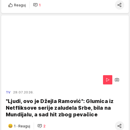
Reaguj
1
TV
29.07.2026.
"Ljudi, ovo je Džejla Ramović": Glumica iz
Netfliksove serije zaludela Srbe, bila na
Mundijalu, a sad hit zbog pevačice
1
·
Reaguj
2