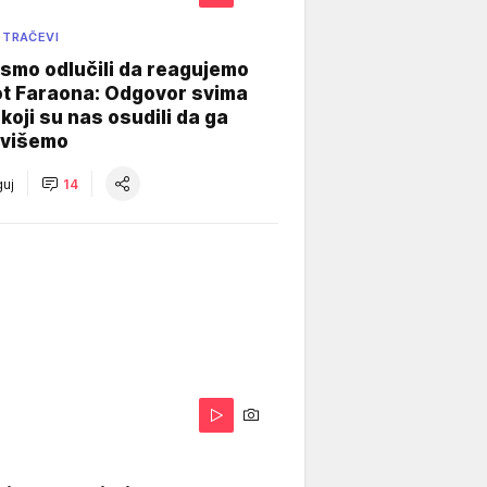
 TRAČEVI
smo odlučili da reagujemo
ot Faraona: Odgovor svima
koji su nas osudili da ga
višemo
uj
14