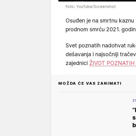
Foto: YouTube/Screenshot
Osuđen je na smrtnu kaznu 2
prodnom smrću 2021. godin
Svet poznatih nadohvat ruk
dešavanja i najsočniji trače
zajednici
ŽIVOT POZNATIH
MOŽDA ĆE VAS ZANIMATI
Z
"
s
b