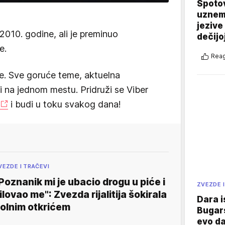
Spotov
uznemi
jezive
010. godine, ali je preminuo
dečijo
e.
Reag
e. Sve goruće teme, aktuelna
vi na jednom mestu. Pridruži se Viber
i budi u toku svakog dana!
VEZDE I TRAČEVI
Poznanik mi je ubacio drogu u piće i
ZVEZDE I
ilovao me": Zvezda rijalitija šokirala
Dara i
olnim otkrićem
Bugars
evo da