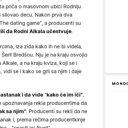
nita priča o masovnom ubici Rodniju
a i silovao decu. Nakon prva dva
 "The dating game", a producenti su
ili da Rodni Alkala učestvuje
.
ima, iza zida kako ih ne bi videla,
Šeril Bredšou. Nju je na kraju osvojio
lkale, a na kraju kviza, koji se i
vidi se i kako se grli sa njim i daje
MOND
astanak i da vide
"
kako će im ići"
,
on upoznavanja rekla producentima da
zak sa njim"
. Producenti su rekli da ne
anak i, prema rečima producentkinje
a - "spasili joj život".