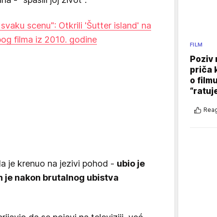
svaku scenu": Otkrili 'Šutter island' na
bog filma iz 2010. godine
FILM
Poziv 
priča 
o film
“ratuj
Reag
a je krenuo na jezivi pohod -
ubio je
 je nakon brutalnog ubistva