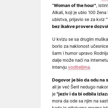
"
Woman of the hour"
, isti
Alkali, koji je ubio 100 žen
ubistva, prijavio se za kviz
bez ikakve provere dozvol
U kvizu se sa drugim muškarc
borio za naklonost učesnice 
šarm i humor upravo Rodnija A
dalje može naći na Internetu, 
intervju
voditeljima
.
Dogovor je bio da odu na s
ali je već Šeril nedugo nak
je
"jeziv i da bi odbila izla
mora da ode sa njim na sast
kada je otkrivena grozna istin