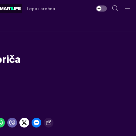
Lepa i srećna
priča