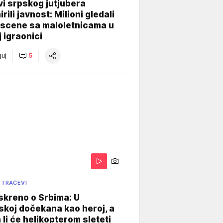
i srpskog jutjubera
rili javnost: Milioni gledali
 scene sa maloletnicama u
j igraonici
uj
5
 TRAČEVI
skreno o Srbima: U
koj dočekana kao heroj, a
 li će helikopterom sleteti