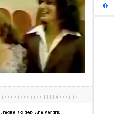
m
, rediteljski debi Ane Kendrik,