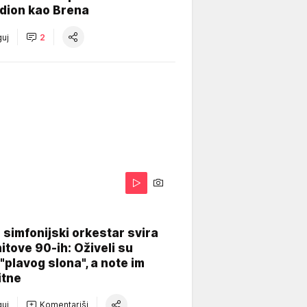
dion kao Brena
uj
2
 simfonijski orkestar svira
itove 90-ih: Oživeli su
 "plavog slona", a note im
itne
uj
Komentariši