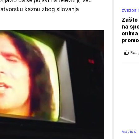
rijavio da se pojavi na televiziji, već
 zatvorsku kaznu zbog silovanja
ZVEZDE I
Zašto 
na sp
onima 
promo
Reag
MUZIKA