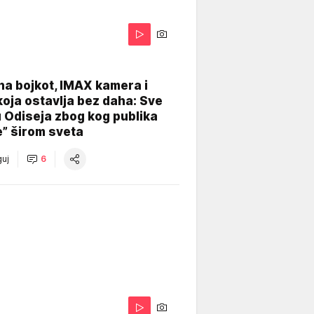
na bojkot, IMAX kamera i
koja ostavlja bez daha: Sve
u Odiseja zbog kog publika
e” širom sveta
uj
6