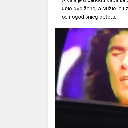
Alkala je u periodu kada se p
ubio dve žene, a služio je i
osmogodišnjeg deteta.