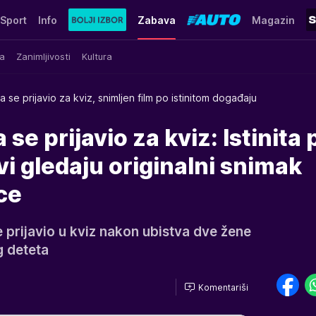
Sport
Info
Zabava
Magazin
a
Zanimljivosti
Kultura
a se prijavio za kviz, snimljen film po istinitom događaju
 se prijavio za kviz: Istinita 
vi gledaju originalni snimak
ce
e prijavio u kviz nakon ubistva dve žene
g deteta
Komentariši