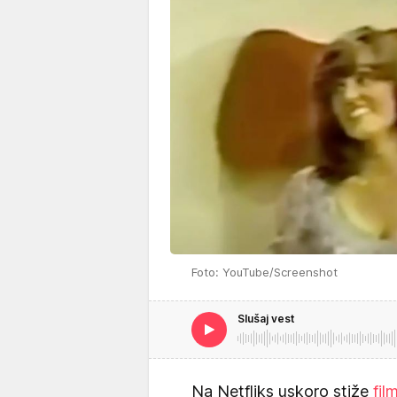
Foto: YouTube/Screenshot
Slušaj vest
Na Netfliks uskoro stiže
fil