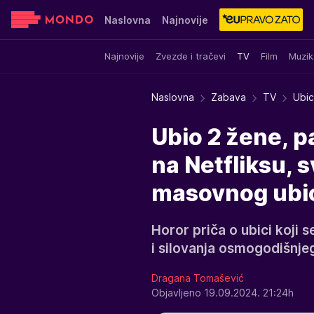
Naslovna
Najnovije
Najnovije
Zvezde i tračevi
TV
Film
Muzik
Sensa
Stvar ukusa
Yumama
Naslovna
Zabava
TV
Ubic
Ubio 2 žene, pa
na Netfliksu, s
masovnog ubi
Horor priča o ubici koji s
i silovanja osmogodišnje
Dragana Tomašević
Objavljeno 19.09.2024. 21:24h