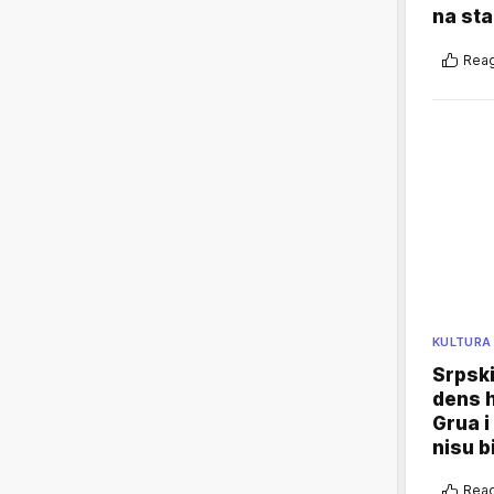
na sta
Reag
KULTURA
Srpski
dens h
Grua i
nisu b
Reag