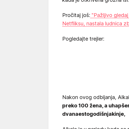
Pročitaj još:
"Pažljivo gledaj 
Netfliksu, nastala ludnica z
Pogledajte trejler:
Nakon ovog odbijanja, Alkal
preko 100 žena, a uhapšen
dvanaestogodišnjakinje,