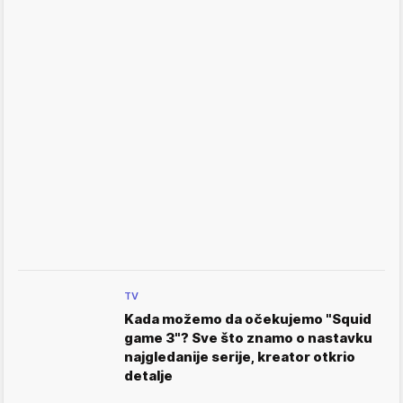
TV
Kada možemo da očekujemo "Squid
game 3"? Sve što znamo o nastavku
najgledanije serije, kreator otkrio
detalje