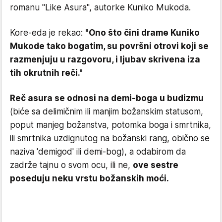
romanu "Like Asura", autorke Kuniko Mukoda.
Kore-eda je rekao:
"Ono što čini drame Kuniko
Mukode tako bogatim, su površni otrovi koji se
razmenjuju u razgovoru, i ljubav skrivena iza
tih okrutnih reči."
Reč asura se odnosi na demi-boga u budizmu
(biće sa delimičnim ili manjim božanskim statusom,
poput manjeg božanstva, potomka boga i smrtnika,
ili smrtnika uzdignutog na božanski rang, obično se
naziva 'demigod' ili demi-bog), a odabirom da
zadrže tajnu o svom ocu, ili ne,
ove sestre
poseduju neku vrstu božanskih moći.