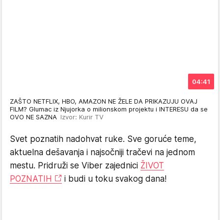
04:41
ZAŠTO NETFLIX, HBO, AMAZON NE ŽELE DA PRIKAZUJU OVAJ
FILM? Glumac iz Njujorka o milionskom projektu i INTERESU da se
OVO NE SAZNA
Izvor: Kurir TV
Svet poznatih nadohvat ruke. Sve goruće teme,
aktuelna dešavanja i najsočniji tračevi na jednom
mestu. Pridruži se Viber zajednici
ŽIVOT
POZNATIH
i budi u toku svakog dana!