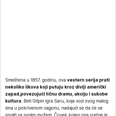
Smeštena u 1857. godinu, ova
vestern serija prati
nekoliko likova koji putuju kroz divlji američki
zapad,
povezujući ličnu dramu, akciju i sukobe
kultura
. Beti Gilpin igra Saru, koja vozi svog malog
sina u pokrivenom vagonu, nadajući se da će se
spojiti sa svojim mužem. Čovek kojeg ona sretne je