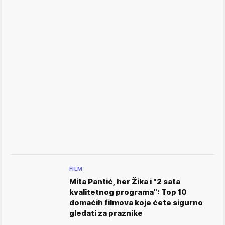
FILM
Mita Pantić, her Žika i "2 sata
kvalitetnog programa": Top 10
domaćih filmova koje ćete sigurno
gledati za praznike