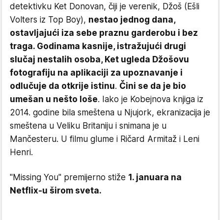
detektivku Ket Donovan, čiji je verenik, Džoš (Ešli
Volters iz Top Boy),
nestao jednog dana,
ostavljajući iza sebe praznu garderobu i bez
traga. Godinama kasnije, istražujući drugi
slučaj nestalih osoba, Ket ugleda Džošovu
fotografiju na aplikaciji za upoznavanje i
odlučuje da otkrije istinu
.
Čini se da je bio
umešan u nešto loše
. Iako je Kobejnova knjiga iz
2014. godine bila smeštena u Njujork, ekranizacija je
smeštena u Veliku Britaniju i snimana je u
Mančesteru. U filmu glume i Ričard Armitaž i Leni
Henri.
"Missing You" premijerno stiže
1. januara na
Netflix-u širom sveta.