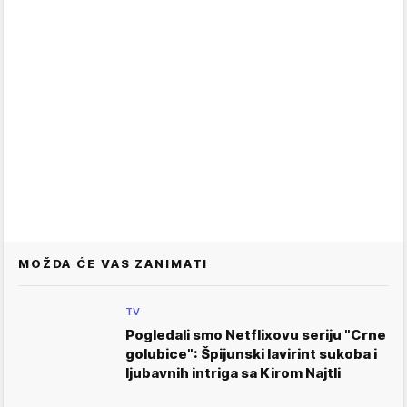
MOŽDA ĆE VAS ZANIMATI
TV
Pogledali smo Netflixovu seriju "Crne
golubice": Špijunski lavirint sukoba i
ljubavnih intriga sa Kirom Najtli