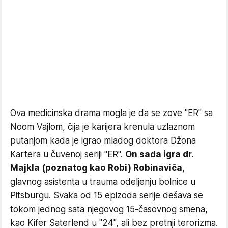
Ova medicinska drama mogla je da se zove "ER" sa
Noom Vajlom, čija je karijera krenula uzlaznom
putanjom kada je igrao mladog doktora Džona
Kartera u čuvenoj seriji "ER".
On sada igra dr.
Majkla (poznatog kao Robi) Robinaviča
,
glavnog asistenta u trauma odeljenju bolnice u
Pitsburgu. Svaka od 15 epizoda serije dešava se
tokom jednog sata njegovog 15-časovnog smena,
kao Kifer Saterlend u "24", ali bez pretnji terorizma.