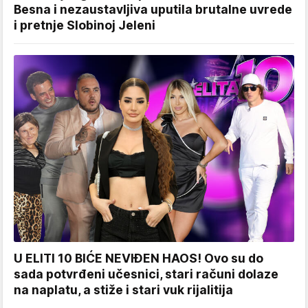
Besna i nezaustavljiva uputila brutalne uvrede
i pretnje Slobinoj Jeleni
U ELITI 10 BIĆE NEVIĐEN HAOS! Ovo su do
sada potvrđeni učesnici, stari računi dolaze
na naplatu, a stiže i stari vuk rijalitija