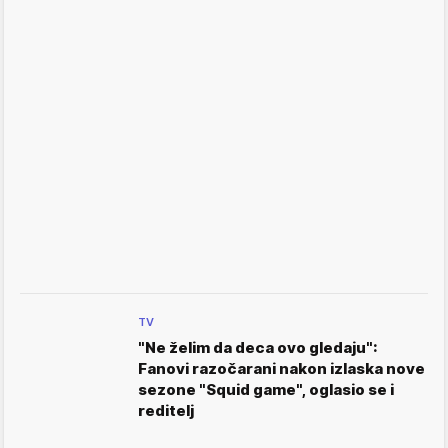
TV
"Ne želim da deca ovo gledaju":
Fanovi razočarani nakon izlaska nove
sezone "Squid game", oglasio se i
reditelj