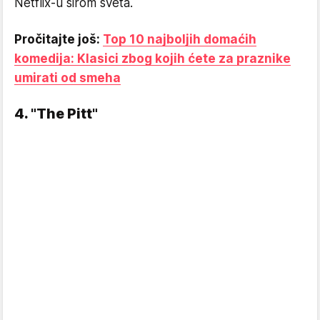
Netflix-u širom sveta.
Pročitajte još:
Top 10 najboljih domaćih
komedija: Klasici zbog kojih ćete za praznike
umirati od smeha
4. "The Pitt"