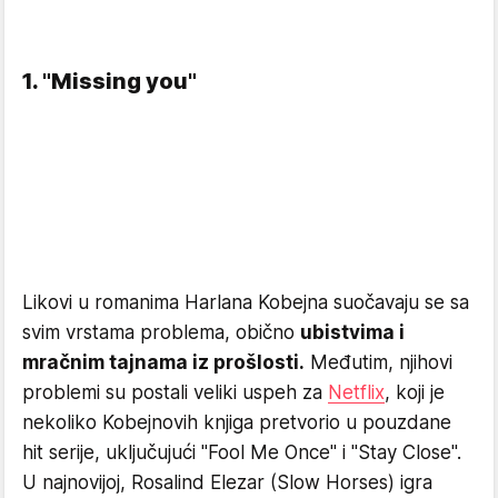
1. "Missing you"
Likovi u romanima Harlana Kobejna suočavaju se sa
svim vrstama problema, obično
ubistvima i
mračnim tajnama iz prošlosti.
Međutim, njihovi
problemi su postali veliki uspeh za
Netflix
, koji je
nekoliko Kobejnovih knjiga pretvorio u pouzdane
hit serije, uključujući "Fool Me Once" i "Stay Close".
U najnovijoj, Rosalind Elezar (Slow Horses) igra