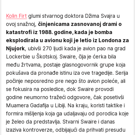
Kolin Firt
glumi stvarnog doktora Džima Svajra u
ovoj snažnoj,
činjenicama zasnovanoj drami o
katastrofi iz 1988. godine, kada je bomba
eksplodirala u avionu koji je letio iz Londona za
Njujork
, ubivši 270 ljudi kada je avion pao na grad
Lockerbie u Škotskoj. Swaire, čija je ćerka bila
među žrtvama, postaje glasnogovornik grupe koja
pokušava da pronađe istinu iza ove tragedije. Serija
počinje neposredno pre nego što avion poleće, ali
se fokusira na posledice, dok Swaire provodi
godine neumorno tražeći odgovore, čak posetivši
Muamera Gadafija u Libiji. Na kraju, koristi taktike i
formira mišljenja koja ga udaljavaju od porodica koje
je želeo da predstavlja. Stvarni Swaire i danas
izaziva kontroverze, odbijajući da prihvati presudu