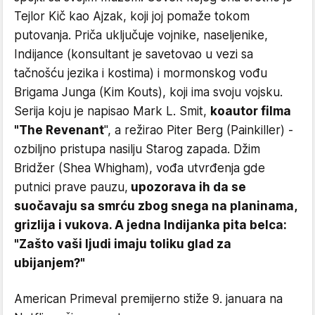
Tejlor Kič kao Ajzak, koji joj pomaže tokom
putovanja. Priča uključuje vojnike, naseljenike,
Indijance (konsultant je savetovao u vezi sa
tačnošću jezika i kostima) i mormonskog vođu
Brigama Junga (Kim Kouts), koji ima svoju vojsku.
Serija koju je napisao Mark L. Smit,
koautor filma
"The Revenant
", a režirao Piter Berg (Painkiller) -
ozbiljno pristupa nasilju Starog zapada. Džim
Bridžer (Shea Whigham), vođa utvrđenja gde
putnici prave pauzu,
upozorava ih da se
suočavaju sa smrću zbog snega na planinama,
grizlija i vukova. A jedna Indijanka pita belca:
"Zašto vaši ljudi imaju toliku glad za
ubijanjem?"
American Primeval premijerno stiže 9. januara na