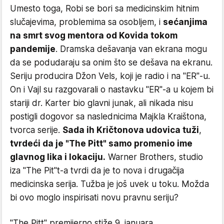
Umesto toga, Robi se bori sa medicinskim hitnim
slučajevima, problemima sa osobljem, i
sećanjima
na smrt svog mentora od Kovida tokom
pandemije
. Dramska dešavanja van ekrana mogu
da se podudaraju sa onim što se dešava na ekranu.
Seriju producira Džon Vels, koji je radio i na "ER"-u.
On i Vajl su razgovarali o nastavku "ER"-a u kojem bi
stariji dr. Karter bio glavni junak, ali nikada nisu
postigli dogovor sa naslednicima Majkla Kraištona,
tvorca serije.
Sada ih Kričtonova udovica tuži
,
tvrdeći da je "The Pitt" samo promenio ime
glavnog lika i lokaciju.
Warner Brothers, studio
iza "The Pit"t-a tvrdi da je to nova i drugačija
medicinska serija. Tužba je još uvek u toku. Možda
bi ovo moglo inspirisati novu pravnu seriju?
"The Pitt" premijerno stiže 9. januara.