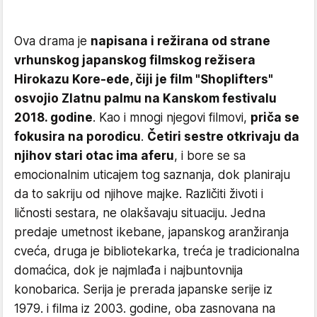
Ova drama je
napisana i režirana od strane
vrhunskog japanskog filmskog režisera
Hirokazu Kore-ede, čiji je film "Shoplifters"
osvojio Zlatnu palmu na Kanskom festivalu
2018. godine
. Kao i mnogi njegovi filmovi,
priča se
fokusira na porodicu
.
Četiri sestre otkrivaju da
njihov stari otac ima aferu
, i bore se sa
emocionalnim uticajem tog saznanja, dok planiraju
da to sakriju od njihove majke. Različiti životi i
ličnosti sestara, ne olakšavaju situaciju. Jedna
predaje umetnost ikebane, japanskog aranžiranja
cveća, druga je bibliotekarka, treća je tradicionalna
domaćica, dok je najmlađa i najbuntovnija
konobarica. Serija je prerada japanske serije iz
1979. i filma iz 2003. godine, oba zasnovana na