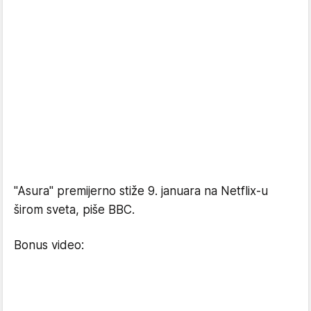
"Asura" premijerno stiže 9. januara na Netflix-u
širom sveta, piše BBC.
Bonus video: