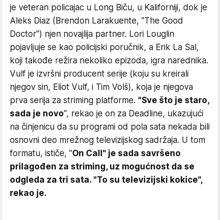
je veteran policajac u Long Biču, u Kaliforniji, dok je
Aleks Diaz (Brendon Larakuente, "The Good
Doctor") njen novajlija partner. Lori Louglin
pojavljuje se kao policijski poručnik, a Erik La Sal,
koji takođe režira nekoliko epizoda, igra narednika.
Vulf je izvršni producent serije (koju su kreirali
njegov sin, Eliot Vulf, i Tim Volš), koja je njegova
prva serija za striming platforme.
"Sve što je staro,
sada je novo
", rekao je on za Deadline, ukazujući
na činjenicu da su programi od pola sata nekada bili
osnovni deo mrežnog televizijskog sadržaja. U tom
formatu, ističe, "
On Call" je sada savršeno
prilagođen za striming, uz mogućnost da se
odgleda za tri sata. "To su televizijski kokice",
rekao je.