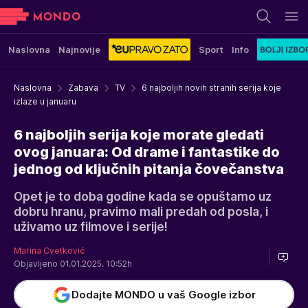
Naslovna
Najnovije
Sport
Info
Naslovna
Zabava
TV
6 najboljih novih stranih serija koje
izlaze u januaru
6 najboljih serija koje morate gledati
ovog januara: Od drame i fantastike do
jednog od ključnih pitanja čovečanstva
Opet je to doba godine kada se opuštamo uz
dobru hranu, pravimo mali predah od posla, i
uživamo uz filmove i serije!
Marina Cvetković
Objavljeno 01.01.2025. 10:52h
Dodajte MONDO u vaš Google izbor