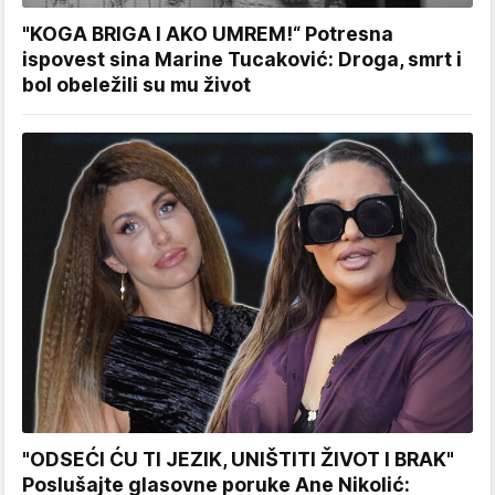
"KOGA BRIGA I AKO UMREM!“ Potresna
ispovest sina Marine Tucaković: Droga, smrt i
bol obeležili su mu život
"ODSEĆI ĆU TI JEZIK, UNIŠTITI ŽIVOT I BRAK"
Poslušajte glasovne poruke Ane Nikolić: