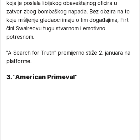
koja je poslala libijskog obaveštajnog oficira u
zatvor zbog bombaškog napada. Bez obzira na to
koje mišljenje gledaoci imaju o tim događajima, Firt
čini Swaireovu tugu stvarnom i emotivno
potresnom.
"A Search for Truth" premijerno stiže 2. januara na
platforme.
3. "American Primeval"