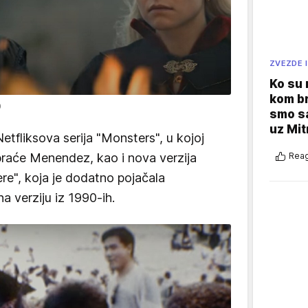
ZVEZDE I
Ko su
kom br
0
smo sa
uz Mit
 Netfliksova serija "Monsters", u kojoj
braće Menendez, kao i nova verzija
Reag
re", koja je dodatno pojačala
a verziju iz 1990-ih.