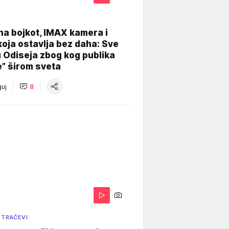
na bojkot, IMAX kamera i
koja ostavlja bez daha: Sve
u Odiseja zbog kog publika
e” širom sveta
uj
8
 TRAČEVI