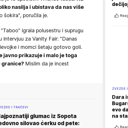
dečijo
liko nasilja i ubistava da nas više
o šokira", poručila je.
Reag
i "Taboo" igrala polusestru i suprugu
 u intervjuu za Vanity Fair: "Danas
devojke i momci šetaju gotovo goli.
e javno prikazuje i malo je toga
e granice?
Mislim da je incest
ZVEZDE I
Dara i
Bugars
VEZDE I TRAČEVI
evo da
ajpoznatiji glumac iz Sopota
na sta
edovno silovao ćerku od pete:
Reag