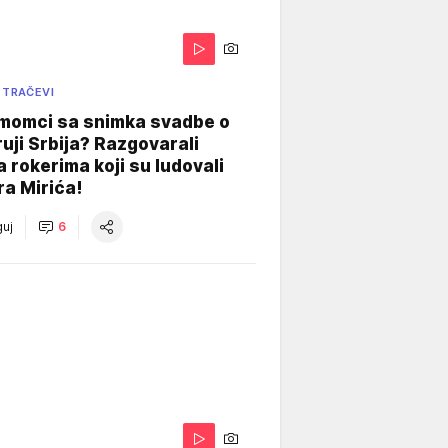
 TRAČEVI
 momci sa snimka svadbe o
uji Srbija? Razgovarali
 rokerima koji su ludovali
ra Mirića!
uj
6