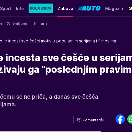
Sport
Info
Zabava
Magazin
a
Zanimljivosti
Kultura
o je incest sve češći motiv u popularnim serijama i filmovima
 incesta sve češće u serijam
ivaju ga "poslednjim pravim
 čemu se ne priča, a danas sve češća
ijama.
Komentariši