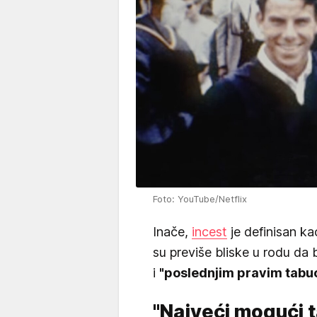
Foto: YouTube/Netflix
Inače,
incest
je definisan k
su previše bliske u rodu da 
i
"poslednjim pravim tab
"Najveći mogući 