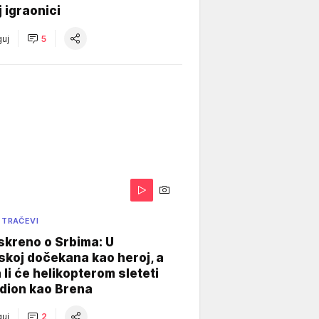
j igraonici
uj
5
 TRAČEVI
skreno o Srbima: U
koj dočekana kao heroj, a
 li će helikopterom sleteti
dion kao Brena
uj
2