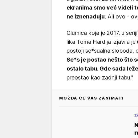
ekranima smo već videli to
ne iznenađuju
. Ali ovo - ov
Glumica koja je 2017. u serij
lika Toma Hardija izjavila je
postoji se*sualna sloboda, 
Se*s je postao nešto što s
ostalo tabu. Gde sada lež
preostao kao zadnji tabu."
MOŽDA ĆE VAS ZANIMATI
Z
N
r