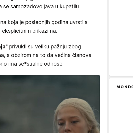
 se samozadovoljava u kupatilu.
na koja je poslednjih godina uvrstila
 eksplicitnim prikazima.
aja"
privukli su veliku pažnju zbog
a, s obzirom na to da većina članova
bno ima se*sualne odnose.
MOND