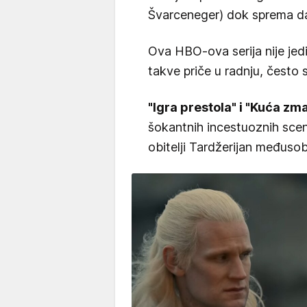
Švarceneger) dok sprema da
Ova HBO-ova serija nije jedi
takve priče u radnju, često s
"Igra prestola" i "Kuća zm
šokantnih incestuoznih scen
obitelji Tardžerijan međuso