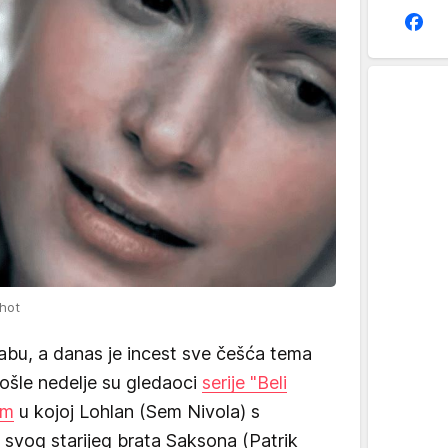
hot
tabu, a danas je incest sve češća tema
rošle nedelje su gledaoci
serije "Beli
om
u kojoj Lohlan (Sem Nivola) s
svog starijeg brata Saksona (Patrik