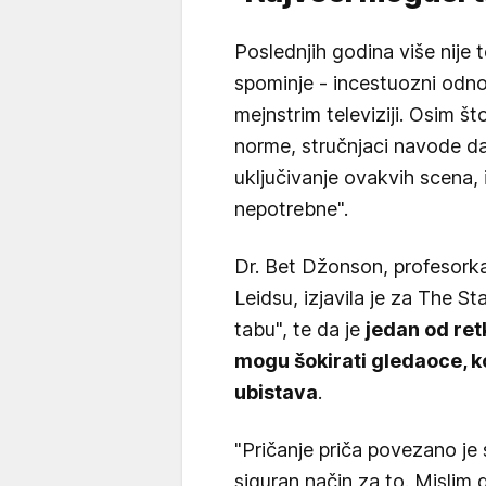
Poslednjih godina više nije
spominje - incestuozni odno
mejnstrim televiziji. Osim š
norme, stručnjaci navode da 
uključivanje ovakvih scena, 
nepotrebne".
Dr. Bet Džonson, profesorka
Leidsu, izjavila je za The S
tabu", te da je
jedan od ret
mogu šokirati gledaoce, koj
ubistava
.
"Pričanje priča povezano je 
siguran način za to. Mislim 