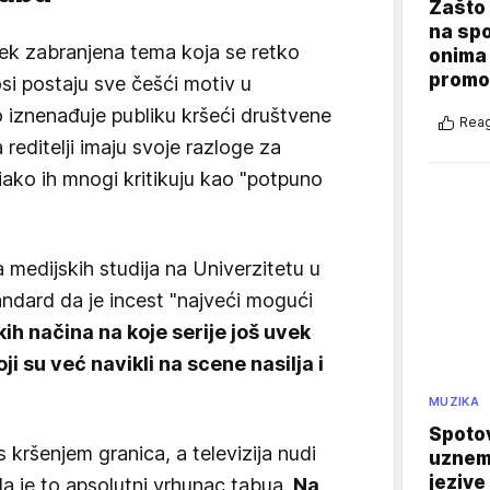
Zašto 
na sp
 tek zabranjena tema koja se retko
onima 
promo
si postaju sve češći motiv u
to iznenađuje publiku kršeći društvene
Reag
reditelji imaju svoje razloge za
iako ih mnogi kritikuju kao "potpuno
 medijskih studija na Univerzitetu u
tandard da je incest "najveći mogući
kih načina na koje serije još uvek
i su već navikli na scene nasilja i
MUZIKA
Spotov
s kršenjem granica, a televizija nudi
uznemi
jezive
da je to apsolutni vrhunac tabua.
Na