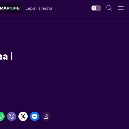
Lepa i srećna
a i