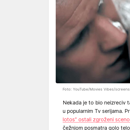
Foto: YouTube/Movies Vibes/screens
Nekada je to bio neizreciv 
u popularnim Tv serijama. P
lotos" ostali zgroženi scen
čežnjom posmatra golo telo 