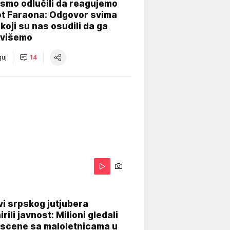
smo odlučili da reagujemo
ot Faraona: Odgovor svima
koji su nas osudili da ga
višemo
uj
14
i srpskog jutjubera
rili javnost: Milioni gledali
 scene sa maloletnicama u