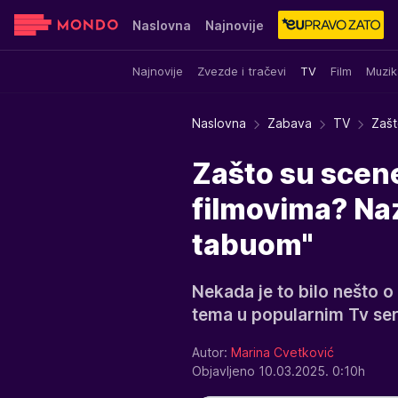
Naslovna
Najnovije
Najnovije
Zvezde i tračevi
TV
Film
Muzik
Sensa
Stvar ukusa
Yumama
Naslovna
Zabava
TV
Zašt
Zašto su scene
filmovima? Naz
tabuom"
Nekada je to bilo nešto o
tema u popularnim Tv ser
Autor:
Marina Cvetković
Objavljeno 10.03.2025. 0:10h