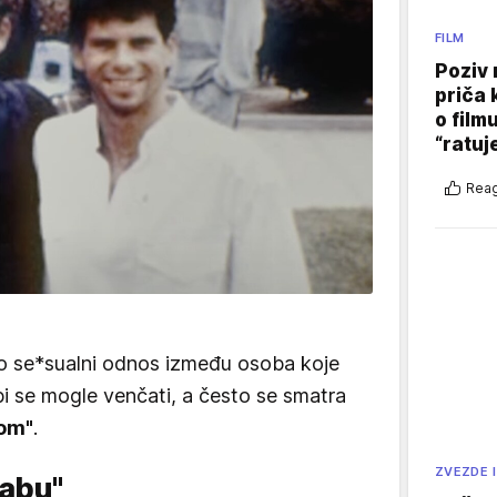
FILM
Poziv 
priča 
o film
“ratuj
Reag
ao se*sualni odnos između osoba koje
bi se mogle venčati, a često se smatra
uom"
.
ZVEZDE I
tabu"