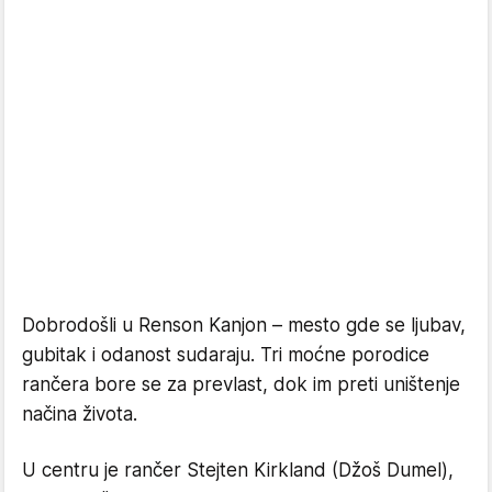
Dobrodošli u Renson Kanjon – mesto gde se ljubav,
gubitak i odanost sudaraju. Tri moćne porodice
rančera bore se za prevlast, dok im preti uništenje
načina života.
U centru je rančer Stejten Kirkland (Džoš Dumel),