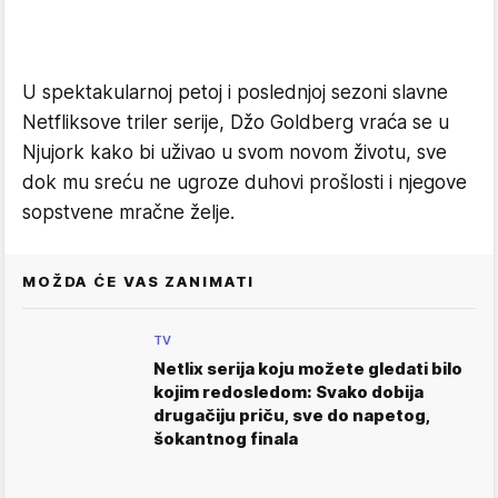
U spektakularnoj petoj i poslednjoj sezoni slavne
Netfliksove triler serije, Džo Goldberg vraća se u
Njujork kako bi uživao u svom novom životu, sve
dok mu sreću ne ugroze duhovi prošlosti i njegove
sopstvene mračne želje.
MOŽDA ĆE VAS ZANIMATI
TV
Netlix serija koju možete gledati bilo
kojim redosledom: Svako dobija
drugačiju priču, sve do napetog,
šokantnog finala