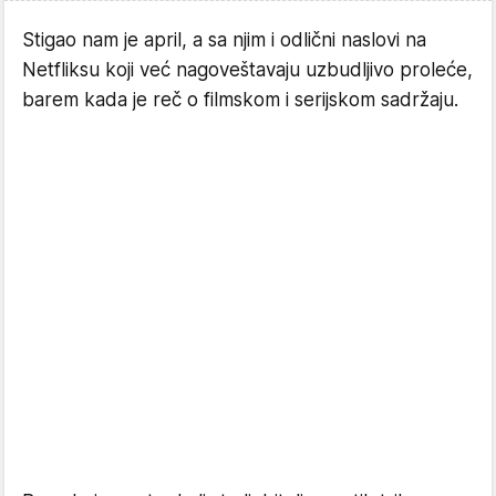
Stigao nam je april, a sa njim i odlični naslovi na
Netfliksu koji već nagoveštavaju uzbudljivo proleće,
barem kada je reč o filmskom i serijskom sadržaju.