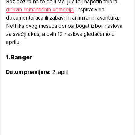
Bez obzira na to da li ste ljubitelj napetih trilera,
dirljivih romantičnih komedija
, inspirativnih
dokumentaraca ili zabavnih animiranih avantura,
Netfliks ovog meseca donosi bogat izbor naslova
za svačiji ukus, a ovih 12 naslova gledaćemo u
aprilu:
1.Banger
Datum premijere:
2. april