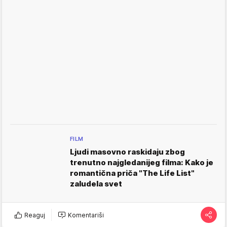
FILM
Ljudi masovno raskidaju zbog
trenutno najgledanijeg filma: Kako je
romantična priča "The Life List"
zaludela svet
Reaguj
Komentariši