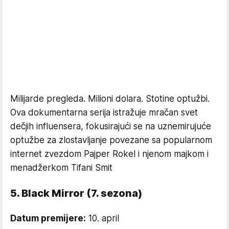
Milijarde pregleda. Milioni dolara. Stotine optužbi.
Ova dokumentarna serija istražuje mračan svet
dečjih influensera, fokusirajući se na uznemirujuće
optužbe za zlostavljanje povezane sa popularnom
internet zvezdom Pajper Rokel i njenom majkom i
menadžerkom Tifani Smit
5. Black Mirror (7. sezona)
Datum premijere:
10. april