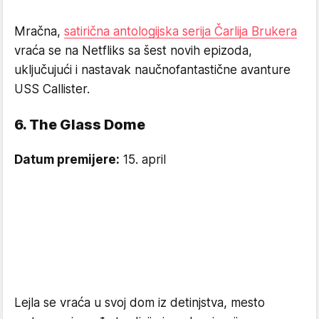
Mračna,
satirična antologijska serija Čarlija Brukera
vraća se na Netfliks sa šest novih epizoda,
uključujući i nastavak naučnofantastične avanture
USS Callister.
6. The Glass Dome
Datum premijere:
15. april
Lejla se vraća u svoj dom iz detinjstva, mesto