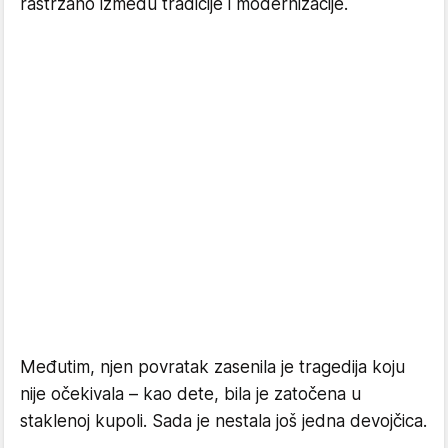
rastrzano između tradicije i modernizacije.
Međutim, njen povratak zasenila je tragedija koju
nije očekivala – kao dete, bila je zatočena u
staklenoj kupoli. Sada je nestala još jedna devojčica.