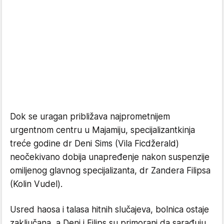
Dok se uragan približava najprometnijem
urgentnom centru u Majamiju, specijalizantkinja
treće godine dr Deni Sims (Vila Ficdžerald)
neočekivano dobija unapređenje nakon suspenzije
omiljenog glavnog specijalizanta, dr Zandera Filipsa
(Kolin Vudel).
Usred haosa i talasa hitnih slučajeva, bolnica ostaje
zaključana, a Deni i Filips su primorani da sarađuju