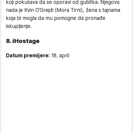
koji pokušava da se oporavi od gubitka. Njegova
nada je Kvin O’Grejdi (Mora Tirni), žena s tajnama
koja bi mogla da mu pomogne da pronađe
iskupljenje.
8. iHostage
Datum premijere:
18. april