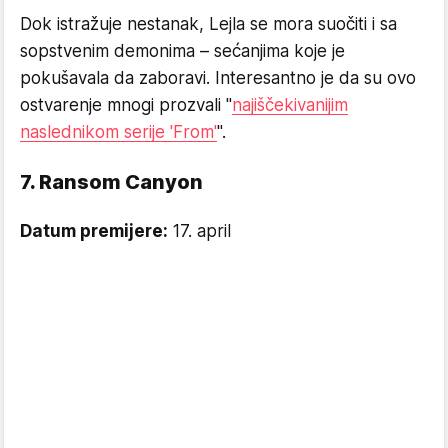
Dok istražuje nestanak, Lejla se mora suočiti i sa
sopstvenim demonima – sećanjima koje je
pokušavala da zaboravi. Interesantno je da su ovo
ostvarenje mnogi prozvali "
najiščekivanijim
naslednikom serije 'From'
".
7. Ransom Canyon
Datum premijere:
17. april