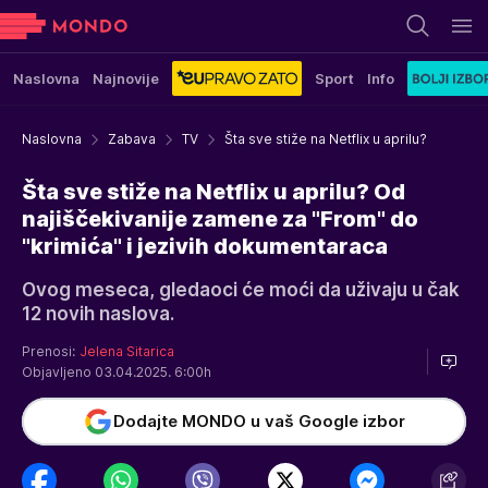
Naslovna
Najnovije
Sport
Info
Naslovna
Zabava
TV
Šta sve stiže na Netflix u aprilu?
Šta sve stiže na Netflix u aprilu? Od
najiščekivanije zamene za "From" do
"krimića" i jezivih dokumentaraca
Ovog meseca, gledaoci će moći da uživaju u čak
12 novih naslova.
Prenosi:
Jelena Sitarica
Objavljeno 03.04.2025. 6:00h
Dodajte MONDO u vaš Google izbor