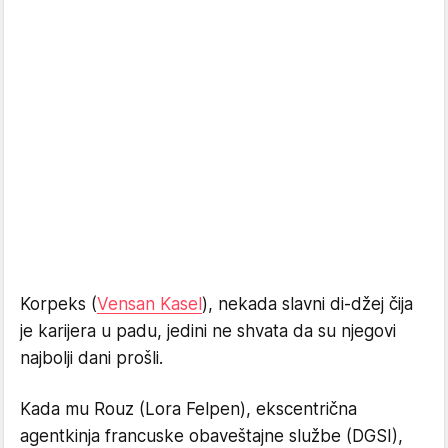
Korpeks (
Vensan Kasel
), nekada slavni di-džej čija
je karijera u padu, jedini ne shvata da su njegovi
najbolji dani prošli.
Kada mu Rouz (Lora Felpen), ekscentrična
agentkinja francuske obaveštajne službe (DGSI),