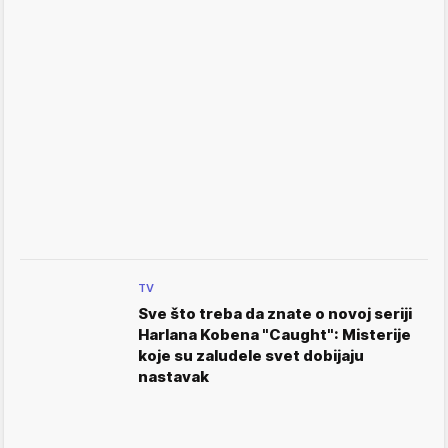
TV
Sve što treba da znate o novoj seriji
Harlana Kobena "Caught": Misterije
koje su zaludele svet dobijaju
nastavak