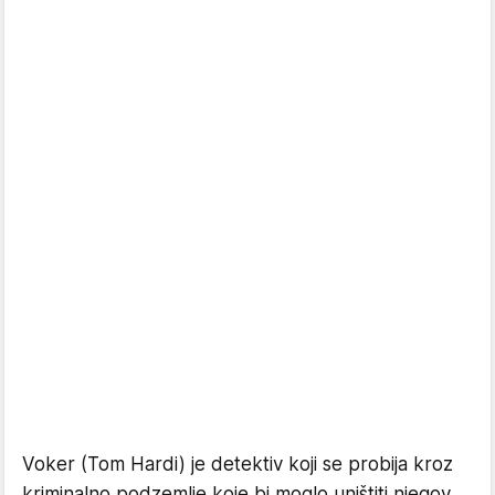
Voker (Tom Hardi) je detektiv koji se probija kroz
kriminalno podzemlje koje bi moglo uništiti njegov