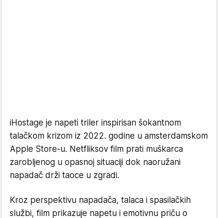
iHostage je napeti triler inspirisan šokantnom
talačkom krizom iz 2022. godine u amsterdamskom
Apple Store-u. Netfliksov film prati muškarca
zarobljenog u opasnoj situaciji dok naoružani
napadač drži taoce u zgradi.
Kroz perspektivu napadača, talaca i spasilačkih
službi, film prikazuje napetu i emotivnu priču o