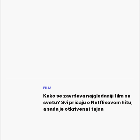
FILM
Kako se završava najgledaniji film na
svetu? Svi pričaju o Netflixovom hitu,
a sada je otkrivena i tajna