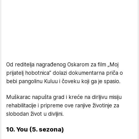
Od reditelja nagrađenog Oskarom za film „Moj
prijatelj hobotnica” dolazi dokumentarna priča o
bebi pangolinu Kuluu i čoveku koji ga je spasio.
Muškarac napušta grad i kreće na dirljivu misiju
rehabilitacije i pripreme ove ranjive životinje za
slobodan život u divljini.
10. You (5. sezona)