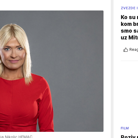
ZVEZDE I
Ko su
kom br
smo sa
uz Mit
Reag
FILM
Poziv 
ja Nikolic HEMAC