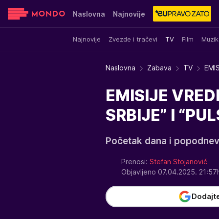
Naslovna
Najnovije
Najnovije
Zvezde i tračevi
TV
Film
Muzik
Sensa
Stvar ukusa
Yumama
Naslovna
Zabava
TV
EMIS
EMISIJE VRED
SRBIJE” I “PU
Početak dana i popodneva
Prenosi:
Stefan Stojanović
Objavljeno 07.04.2025. 21:5
Dodajt