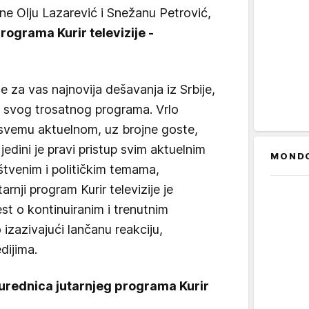
ntne Olju Lazarević i Snežanu Petrović,
rograma Kurir televizije -
 za vas najnovija dešavanja iz Srbije,
m svog trosatnog programa. Vrlo
p svemu aktuelnom, uz brojne goste,
 jedini je pravi pristup svim aktuelnim
MOND
tvenim i političkim temama,
nji program Kurir televizije je
est o kontinuiranim i trenutnim
izazivajući lančanu reakciju,
dijima.
urednica jutarnjeg programa Kurir