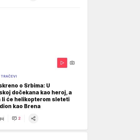
 TRAČEVI
skreno o Srbima: U
koj dočekana kao heroj, a
 li će helikopterom sleteti
dion kao Brena
uj
2