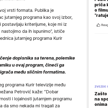
priča 
o film
j vrsti formata. Publika je
“ratuj
c jutarnjeg programa kao svoj izbor,
 postavljaju kriterijume, koje mi iz
Reag
 nastojimo da ih ispunimo”, ističe
ednica jutarnjeg programa Kurir
učenje dopisnika sa terena, polemike
miku u ovaj program, čineći ga
h igrača među sličnim formatima.
eg programa Kurir televizije među
ZVEZDE I
 Snežana Petrović kaže: “Dobar
Zašto 
rnosti i lojalnosti jutarnjem programu
na sp
onima 
nica da smo nekada mi tragali za