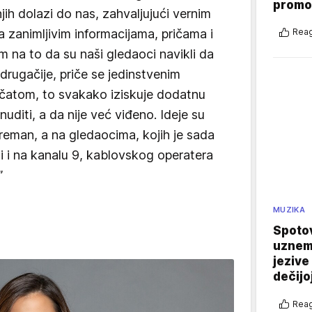
promo
h dolazi do nas, zahvaljujući vernim
Reag
sa zanimljivim informacijama, pričama i
m na to da su naši gledaoci navikli da
drugačije, priče se jedinstvenim
ečatom, to svakako iziskuje dodatnu
ponuditi, a da nije već viđeno. Ideje su
spreman, a na gledaocima, kojih je sada
idi i na kanalu 9, kablovskog operatera
”
MUZIKA
Spotov
uznemi
jezive
dečijo
Reag