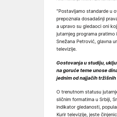
“Postavljamo standarde u ovo
prepoznala dosadašnji prava
a upravo su gledaoci oni koji
jutarnjeg programa pratimo i
Snežana Petrović, glavna ur
televizije.
Gostovanja u studiju, uklj
na goruće teme unose dina
jednim od najjačih tržišni
O trenutnom statusu jutarnj
sličnim formatima u Srbiji,
indikator gledanosti, popula
Kurir televizije, jeste činje