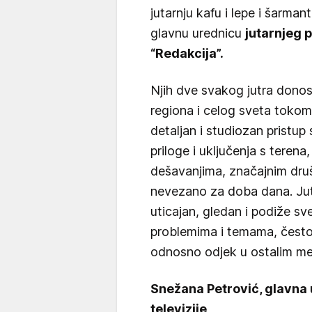
jutarnju kafu i lepe i šarma
glavnu urednicu
jutarnjeg p
“Redakcija”.
Njih dve svakog jutra donose
regiona i celog sveta toko
detaljan i studiozan pristu
priloge i uključenja s terena,
dešavanjima, značajnim druš
nevezano za doba dana. Jutar
uticajan, gledan i podiže sv
problemima i temama, često 
odnosno odjek u ostalim me
Snežana Petrović, glavna 
televizije