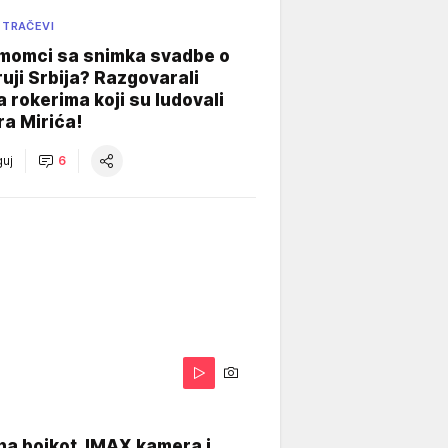
 TRAČEVI
 momci sa snimka svadbe o
uji Srbija? Razgovarali
 rokerima koji su ludovali
ra Mirića!
uj
6
na bojkot, IMAX kamera i