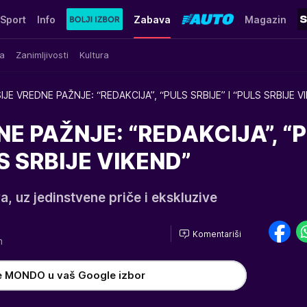
Sport
Info
Zabava
Magazin
a
Zanimljivosti
Kultura
IJE VREDNE PAŽNJE: “REDAKCIJA”, “PULS SRBIJE” I “PULS SRBIJE V
NE PAŽNJE: “REDAKCIJA”, “
LS SRBIJE VIKEND”
, uz jedinstvene priče i ekskluzive
Komentariši
7h
e MONDO u vaš Google izbor