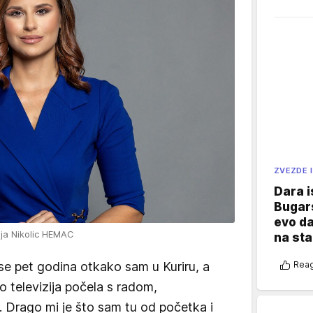
ZVEZDE I
Dara i
Bugars
evo da
ja Nikolic HEMAC
na sta
 se pet godina otkako sam u Kuriru, a
Reag
o televizija počela s radom,
 Drago mi je što sam tu od početka i