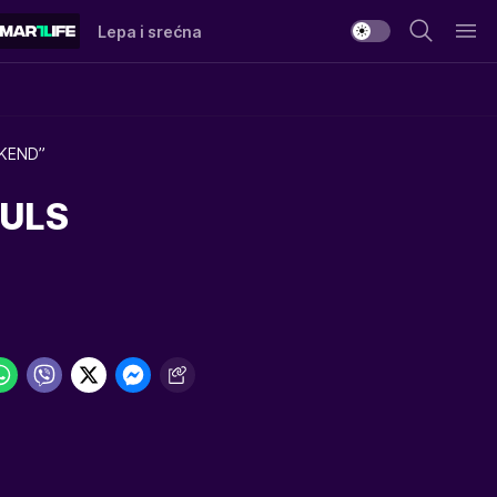
Lepa i srećna
IKEND”
PULS