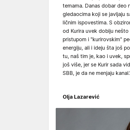
temama. Danas dobar deo nji
gledaocima koji se javljaju 
ličnim ispovestima. S obziro
od Kurira uvek dobiju nešto 
pristupom i "kurirovskim" p
energiju, ali i ideju šta još 
tu, naš tim je, kao i uvek, 
još više, jer se Kurir sada v
SBB, je da ne menjaju kanal.
Olja Lazarević