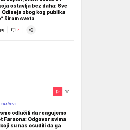
koja ostavlja bez daha: Sve
u Odiseja zbog kog publika
e” širom sveta
uj
7
 TRAČEVI
smo odlučili da reagujemo
ot Faraona: Odgovor svima
koji su nas osudili da ga