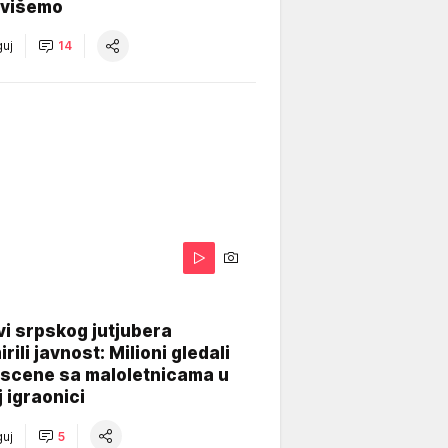
višemo
uj
14
i srpskog jutjubera
rili javnost: Milioni gledali
 scene sa maloletnicama u
j igraonici
uj
5