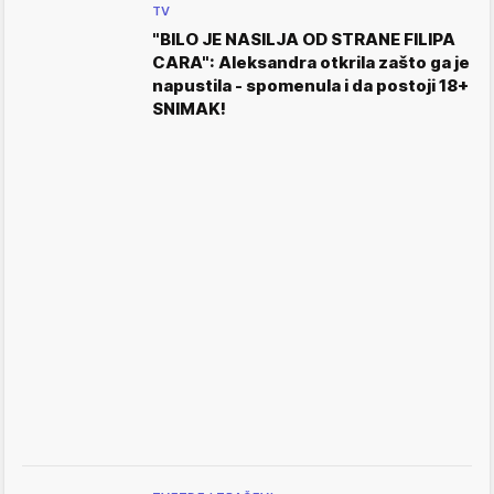
TV
"BILO JE NASILJA OD STRANE FILIPA
CARA": Aleksandra otkrila zašto ga je
napustila - spomenula i da postoji 18+
SNIMAK!