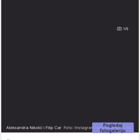
1/5
Pogledaj
Aleksandra Nikolić i Filip Car
Foto: Instagram/alex_mima_official
fotogaleriju