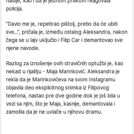
nasilje, kao i da je jednom prilikom reagovala
policija.
"Davio me je, repetirao pištolj, pretio da će ubiti
sve...", pričala je, između ostalog Aleksandra, nakon
čega se u lajv uključio i Filip Car i demantovao sve
njene navode.
Razlog za iznošenje ovih stravičnih optužbi je, kao
nekad u rijalitju - Maja Marinković. Aleksandra je
rekla da je Marinkovićeva na svom Instagramu
objavila deo eksplicitnog snimka iz Filipovog
telefona, nastao pre dve godine dok je još bila u
vezi sa njim, što je Maja, kasnije, demantovala i
zamolila da je ne uvlače u njihovu dramu.