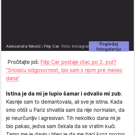
Pogledaj
Aleksandra Nikolić i Filip Car
Foto: Instagram/alex_mima_official
fotogaleriju
Pročitajte još:
Filip Car postaje otac po 2. put?
"Snosiću odgovornost, bio sam s njom pre mesec
dana"
Istina je da mi je lupio šamar i odvalio mi zub
.
Kasnije sam to demantovala, ali sve je istina. Kada
smo otišli u Pariz shvatila sam da nije normalan, da
je neurčunljiv i agresivan. Tih nekoliko dana mi je
bio pakao, jedva sam čekala da se vratim kući.
Tamo me je davio i hteo je da me baci kroz prozor