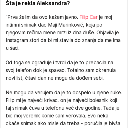
Šta je rekla Aleksandra?
"Prva želim da ovo kažem javno.
Filip Car
je moj
intimni snimak dao Maji Marinković, koja po
njegovim rečima mene mrzi iz dna duše. Objavila je
Instagram stori da bi mi stavila do znanja da me ima
u šaci.
Od toga se ograđuje i tvrdi da je to prebacila na
svoj telefon dok je spavao. Totalno sam okrenula
novi list, čitavi dan ne mogu da dođem sebi.
Ne mogu da verujem da je to dospelo u njene ruke.
Filip mi je najveći krivac, on je najveći bolesnik koji
taj snimak čuva u telefonu već dve godine. Tada je
bio moj verenik kome sam verovala. Evo neka
okače snimak ako misle da treba - poručila je bivša