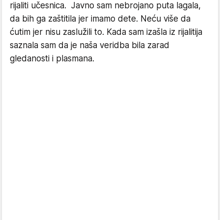
rijaliti učesnica. Javno sam nebrojano puta lagala,
da bih ga zaštitila jer imamo dete. Neću više da
ćutim jer nisu zaslužili to. Kada sam izašla iz rijalitija
saznala sam da je naša veridba bila zarad
gledanosti i plasmana.