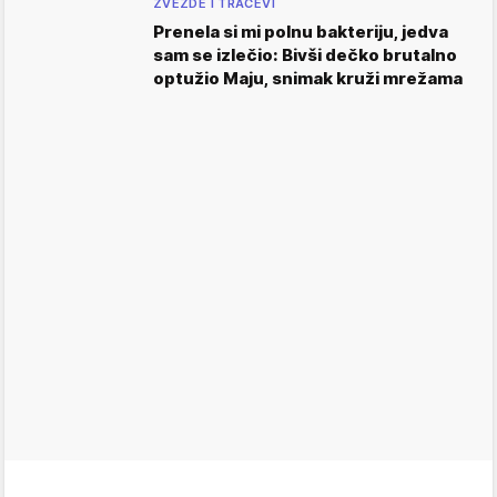
ZVEZDE I TRAČEVI
Prenela si mi polnu bakteriju, jedva
sam se izlečio: Bivši dečko brutalno
optužio Maju, snimak kruži mrežama