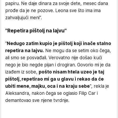
papiru. Ne daje dinara za svoje dete, mesec dana
prođe da je ne pozove. Leona sve što ima ima
zahvaljujući meni".
"Repetira pištolj na lajvu"
"
Nedugo zatim kupio je pištolj koji inače stalno
repetira na lajvu.
Ne mogu da se setim oko čega,
ali smo se posvađali. Verovatno nije došao kući
nego je bio negde pijan i drogiran. Govorio mi je da
izađem iz sobe,
pošto nisam htela uzeo je taj
pištolj, repetirao mi ga u glavu i rekao da će
ubiti mene, majku, oca i na kraju sebe
", rekla je
Aleksandra, nakon čega se oglasio Filip Car i
demantovao sve njene tvrdnje.