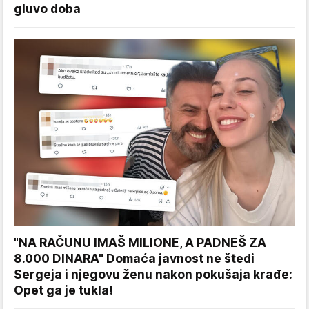
gluvo doba
"NA RAČUNU IMAŠ MILIONE, A PADNEŠ ZA
8.000 DINARA" Domaća javnost ne štedi
Sergeja i njegovu ženu nakon pokušaja krađe:
Opet ga je tukla!