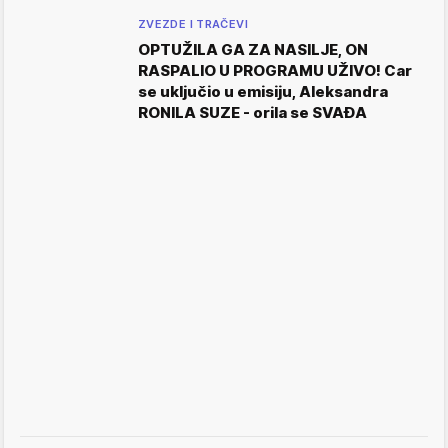
ZVEZDE I TRAČEVI
OPTUŽILA GA ZA NASILJE, ON
RASPALIO U PROGRAMU UŽIVO! Car
se uključio u emisiju, Aleksandra
RONILA SUZE - orila se SVAĐA