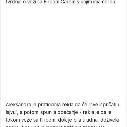
tvrdnje o vezi sa Filipom Carem s kojim ima ćerku.
Aleksandra je pratiocima rekla da će "sve ispričati u
lajvu", a potom ispunila obećanje - rekla je da je
tokom veze sa Filipom, dok je bila trudna, doživela