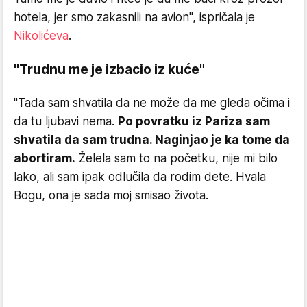
hotela, jer smo zakasnili na avion", ispričala je
Nikolićeva
.
"Trudnu me je izbacio iz kuće"
"Tada sam shvatila da ne može da me gleda očima i
da tu ljubavi nema.
Po povratku iz Pariza sam
shvatila da sam trudna. Naginjao je ka tome da
abortiram.
Želela sam to na početku, nije mi bilo
lako, ali sam ipak odlučila da rodim dete. Hvala
Bogu, ona je sada moj smisao života.