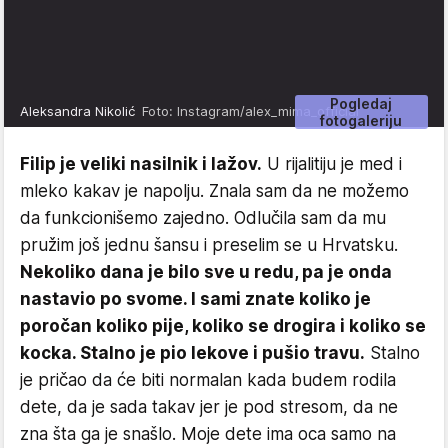
Pogledaj
Aleksandra Nikolić
Foto: Instagram/alex_mima_official
fotogaleriju
Filip je veliki nasilnik i lažov.
U rijalitiju je med i
mleko kakav je napolju. Znala sam da ne možemo
da funkcionišemo zajedno. Odlučila sam da mu
pružim još jednu šansu i preselim se u Hrvatsku.
Nekoliko dana je bilo sve u redu, pa je onda
nastavio po svome. I sami znate koliko je
poročan koliko pije, koliko se drogira i koliko se
kocka. Stalno je pio lekove i pušio travu.
Stalno
je pričao da će biti normalan kada budem rodila
dete, da je sada takav jer je pod stresom, da ne
zna šta ga je snašlo. Moje dete ima oca samo na