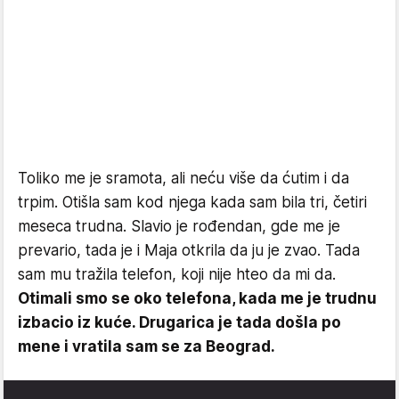
Toliko me je sramota, ali neću više da ćutim i da
trpim. Otišla sam kod njega kada sam bila tri, četiri
meseca trudna. Slavio je rođendan, gde me je
prevario, tada je i Maja otkrila da ju je zvao. Tada
sam mu tražila telefon, koji nije hteo da mi da.
Otimali smo se oko telefona, kada me je trudnu
izbacio iz kuće. Drugarica je tada došla po
mene i vratila sam se za Beograd.