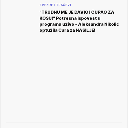
ZVEZDE I TRAČEVI
"TRUDNU ME JE DAVIO I ČUPAO ZA
KOSU!" Potresna ispovest u
programu uživo - Aleksandra Nikolić
optužila Cara za NASILJE!