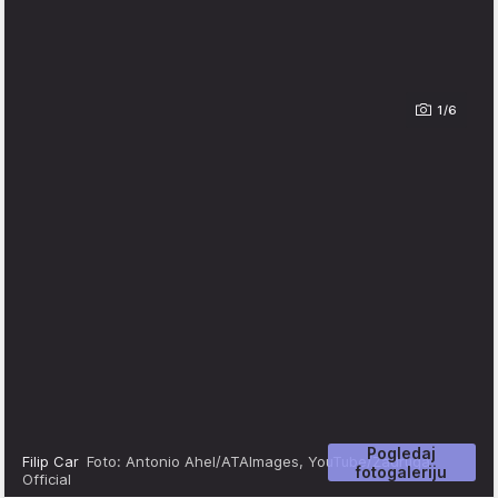
1/6
Pogledaj
Filip Car
Foto: Antonio Ahel/ATAImages, YouTube/Zadruga
fotogaleriju
Official