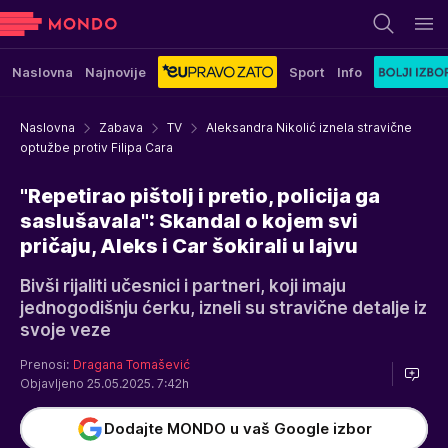
Naslovna
Najnovije
Sport
Info
Naslovna
Zabava
TV
Aleksandra Nikolić iznela stravične
optužbe protiv Filipa Cara
"Repetirao pištolj i pretio, policija ga
saslušavala": Skandal o kojem svi
pričaju, Aleks i Car šokirali u lajvu
Bivši rijaliti učesnici i partneri, koji imaju
jednogodišnju ćerku, izneli su stravične detalje iz
svoje veze
Prenosi:
Dragana Tomašević
Objavljeno 25.05.2025. 7:42h
Dodajte MONDO u vaš Google izbor