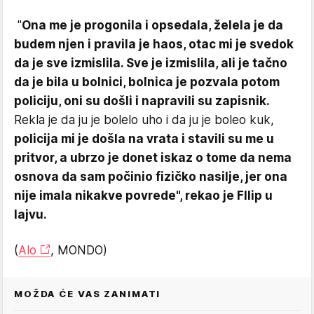
"
Ona me je progonila i opsedala, želela je da
budem njen i pravila je haos, otac mi je svedok
da je sve izmislila. Sve je izmislila, ali je tačno
da je bila u bolnici, bolnica je pozvala potom
policiju, oni su došli i napravili su zapisnik.
Rekla je da ju je bolelo uho i da ju je boleo kuk,
policija mi je došla na vrata i stavili su me u
pritvor, a ubrzo je donet iskaz o tome da nema
osnova da sam počinio fizičko nasilje, jer ona
nije imala nikakve povrede", rekao je FIlip u
lajvu.
(
Alo
, MONDO)
MOŽDA ĆE VAS ZANIMATI