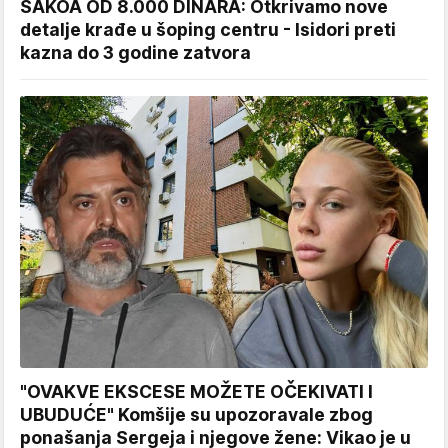
SAKOA OD 8.000 DINARA: Otkrivamo nove
detalje krađe u šoping centru - Isidori preti
kazna do 3 godine zatvora
"OVAKVE EKSCESE MOŽETE OČEKIVATI I
UBUDUĆE" Komšije su upozoravale zbog
ponašanja Sergeja i njegove žene: Vikao je u