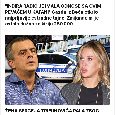
"INDIRA RADIĆ JE IMALA ODNOSE SA OVIM
PEVAČEM U KAFANI" Gazda iz Beča otkrio
najprljavije estradne tajne: Zmijanac mi je
ostala dužna za kiriju 250.000
ŽENA SERGEJA TRIFUNOVIĆA PALA ZBOG