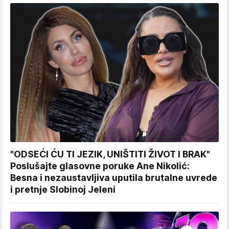
"ODSEĆI ĆU TI JEZIK, UNIŠTITI ŽIVOT I BRAK"
Poslušajte glasovne poruke Ane Nikolić:
Besna i nezaustavljiva uputila brutalne uvrede
i pretnje Slobinoj Jeleni