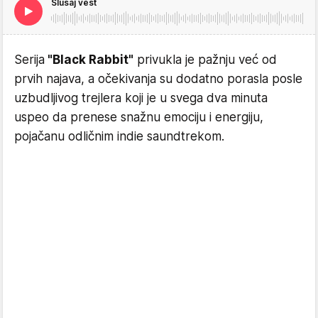
Slušaj vest
Serija
"Black Rabbit"
privukla je pažnju već od
prvih najava, a očekivanja su dodatno porasla posle
uzbudljivog trejlera koji je u svega dva minuta
uspeo da prenese snažnu emociju i energiju,
pojačanu odličnim indie saundtrekom.