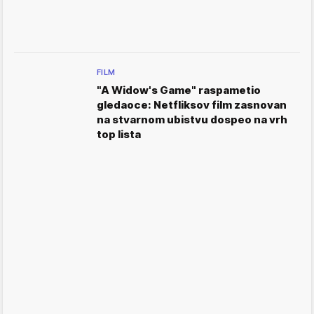
FILM
"A Widow's Game" raspametio
gledaoce: Netfliksov film zasnovan
na stvarnom ubistvu dospeo na vrh
top lista