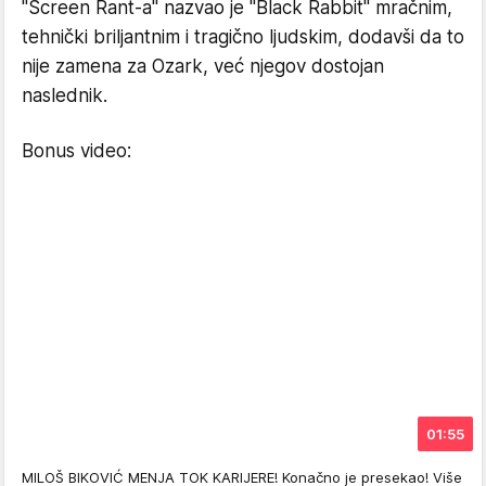
"Screen Rant-a" nazvao je "Black Rabbit" mračnim,
tehnički briljantnim i tragično ljudskim, dodavši da to
nije zamena za Ozark, već njegov dostojan
naslednik.
Bonus video:
01:55
MILOŠ BIKOVIĆ MENJA TOK KARIJERE! Konačno je presekao! Više