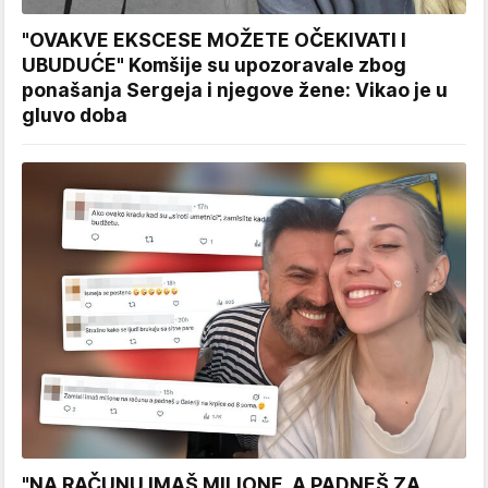
"OVAKVE EKSCESE MOŽETE OČEKIVATI I
UBUDUĆE" Komšije su upozoravale zbog
ponašanja Sergeja i njegove žene: Vikao je u
gluvo doba
"NA RAČUNU IMAŠ MILIONE, A PADNEŠ ZA