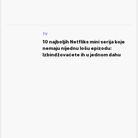
TV
10 najboljih Netfliks mini serija koje
nemaju nijednu lošu epizodu:
Izbindžovaćete ih u jednom dahu