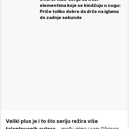
elementima koje se bindžuju u cugu:
Priče toliko dobre da drže na iglama
do zadnje sekunde
Veliki plus je i to što seriju režira više
talentovanih autora
– među njima i sam Džejson