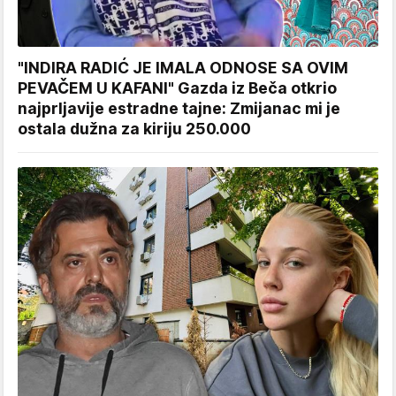
"INDIRA RADIĆ JE IMALA ODNOSE SA OVIM
PEVAČEM U KAFANI" Gazda iz Beča otkrio
najprljavije estradne tajne: Zmijanac mi je
ostala dužna za kiriju 250.000