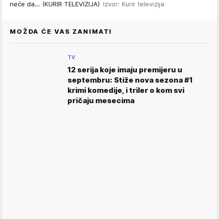
neće da… (KURIR TELEVIZIJA)
Izvor: Kurir televizija
MOŽDA ĆE VAS ZANIMATI
TV
12 serija koje imaju premijeru u
septembru: Stiže nova sezona #1
krimi komedije, i triler o kom svi
pričaju mesecima