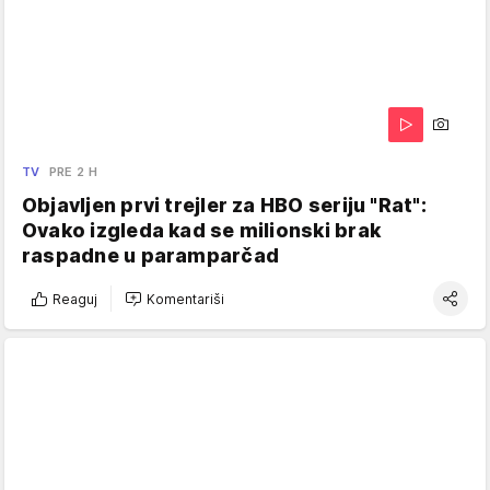
TV
PRE 2 H
Objavljen prvi trejler za HBO seriju "Rat":
Ovako izgleda kad se milionski brak
raspadne u paramparčad
Reaguj
Komentariši