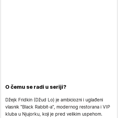
O čemu se radi u seriji?
Džejk Fridkin (Džud Lo) je ambiciozni i uglađeni
vlasnik "Black Rabbit-a", modernog restorana i VIP
kluba u Njujorku, koji je pred velikim uspehom.