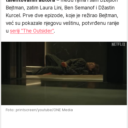
Bejtman, zatim Laura Lini, Ben Semanof i Džastin
Kurcel. Prve dve epizode, koje je režirao Bejtman,
već su pokazale njegovu veštinu, potvrđenu ranije
u
seriji "The Outsider"
.
Foto: printscreen/youtube/ONE Media