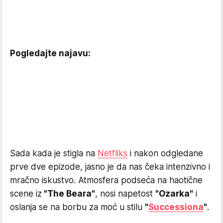
Pogledajte najavu:
Sada kada je stigla na
Netfliks
i nakon odgledane
prve dve epizode, jasno je da nas čeka intenzivno i
mračno iskustvo. Atmosfera podseća na haotične
scene iz
"The Beara"
, nosi napetost
"Ozarka"
i
oslanja se na borbu za moć u stilu
"
Successiona
"
.