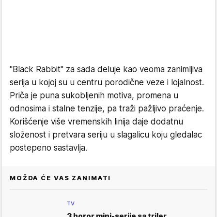
"Black Rabbit" za sada deluje kao veoma zanimljiva
serija u kojoj su u centru porodične veze i lojalnost.
Priča je puna sukobljenih motiva, promena u
odnosima i stalne tenzije, pa traži pažljivo praćenje.
Korišćenje više vremenskih linija daje dodatnu
složenost i pretvara seriju u slagalicu koju gledalac
postepeno sastavlja.
MOŽDA ĆE VAS ZANIMATI
TV
3 horor mini-serije sa triler