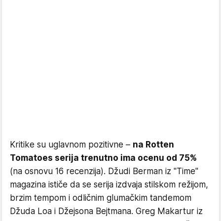
Kritike su uglavnom pozitivne –
na Rotten
Tomatoes serija trenutno ima ocenu od 75%
(na osnovu 16 recenzija). Džudi Berman iz "Time"
magazina ističe da se serija izdvaja stilskom režijom,
brzim tempom i odličnim glumačkim tandemom
Džuda Loa i Džejsona Bejtmana. Greg Makartur iz