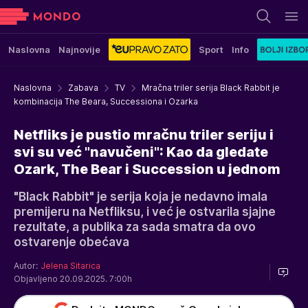
Naslovna
Najnovije
Sport
Info
Naslovna
Zabava
TV
Mračna triler serija Black Rabbit je
kombinacija The Beara, Successiona i Ozarka
Netfliks je pustio mračnu triler seriju i
svi su već "navučeni": Kao da gledate
Ozark, The Bear i Succession u jednom
"Black Rabbit" je serija koja je nedavno imala
premijeru na Netfliksu, i već je ostvarila sjajne
rezultate, a publika za sada smatra da ovo
ostvarenje obećava
Autor:
Jelena Sitarica
Objavljeno 20.09.2025. 7:00h