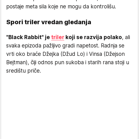
postaje meta sila koje ne mogu da kontrolišu.
Spori triler vredan gledanja
"Black Rabbit" je
triler
koji se razvija polako
, ali
svaka epizoda pažljivo gradi napetost. Radnja se
vrti oko braće Džejka (Džud Lo) i Vinsa (Džejson
Bejtman), čiji odnos pun sukoba i starih rana stoji u
središtu priče.