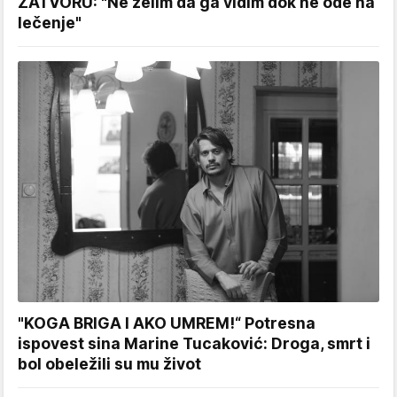
ZATVORU: "Ne želim da ga vidim dok ne ode na
lečenje"
"KOGA BRIGA I AKO UMREM!“ Potresna
ispovest sina Marine Tucaković: Droga, smrt i
bol obeležili su mu život