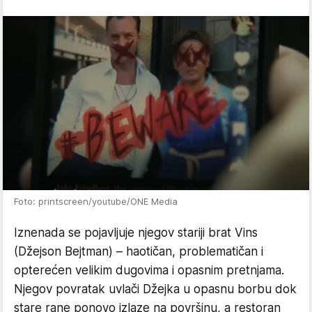
Foto: printscreen/youtube/ONE Media
Iznenada se pojavljuje njegov stariji brat Vins
(Džejson Bejtman) – haotičan, problematičan i
opterećen velikim dugovima i opasnim pretnjama.
Njegov povratak uvlači Džejka u opasnu borbu dok
stare rane ponovo izlaze na površinu, a restoran