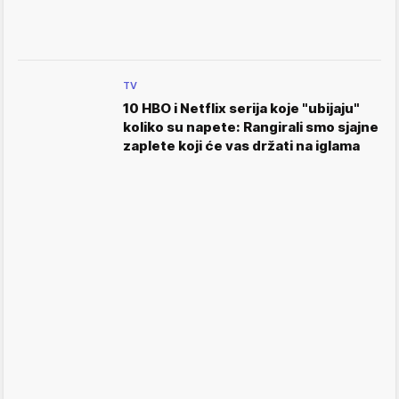
TV
10 HBO i Netflix serija koje "ubijaju"
koliko su napete: Rangirali smo sjajne
zaplete koji će vas držati na iglama