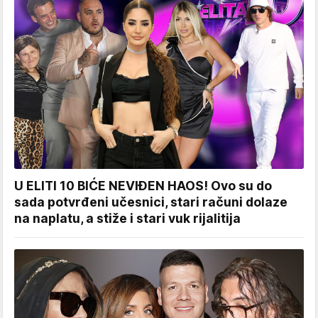
U ELITI 10 BIĆE NEVIĐEN HAOS! Ovo su do
sada potvrđeni učesnici, stari računi dolaze
na naplatu, a stiže i stari vuk rijalitija