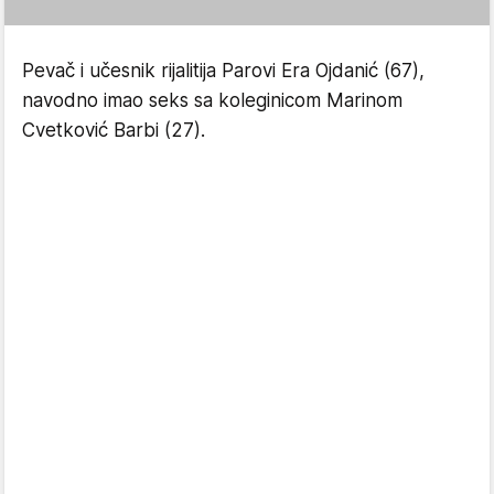
Pevač i učesnik rijalitija Parovi Era Ojdanić (67),
navodno imao seks sa koleginicom Marinom
Cvetković Barbi (27).