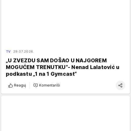
TV
29.07.2026.
„U ZVEZDU SAM DOŠAO U NAJGOREM
MOGUĆEM TRENUTKU“- Nenad Lalatović u
podkastu „1 na 1 Gymcast“
Reaguj
Komentariši