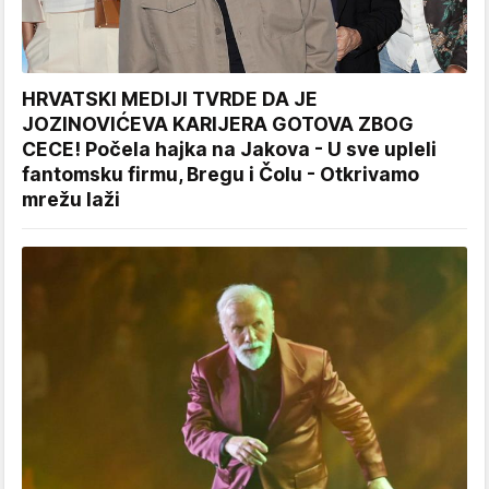
HRVATSKI MEDIJI TVRDE DA JE
JOZINOVIĆEVA KARIJERA GOTOVA ZBOG
CECE! Počela hajka na Jakova - U sve upleli
fantomsku firmu, Bregu i Čolu - Otkrivamo
mrežu laži