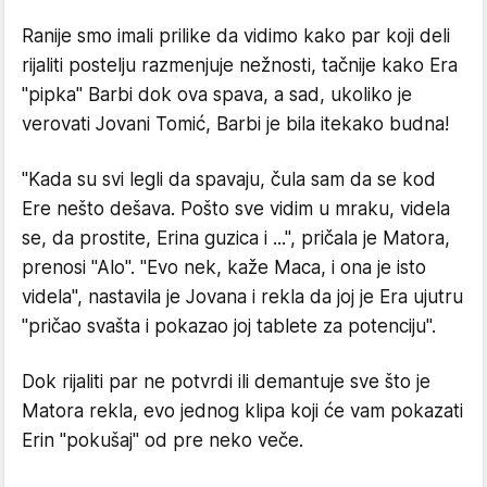
Ranije smo imali prilike da vidimo kako par koji deli
rijaliti postelju razmenjuje nežnosti, tačnije kako Era
"pipka" Barbi dok ova spava, a sad, ukoliko je
verovati Jovani Tomić, Barbi je bila itekako budna!
"Kada su svi legli da spavaju, čula sam da se kod
Ere nešto dešava. Pošto sve vidim u mraku, videla
se, da prostite, Erina guzica i ...", pričala je Matora,
prenosi "Alo". "Evo nek, kaže Maca, i ona je isto
videla", nastavila je Jovana i rekla da joj je Era ujutru
"pričao svašta i pokazao joj tablete za potenciju".
Dok rijaliti par ne potvrdi ili demantuje sve što je
Matora rekla, evo jednog klipa koji će vam pokazati
Erin "pokušaj" od pre neko veče.