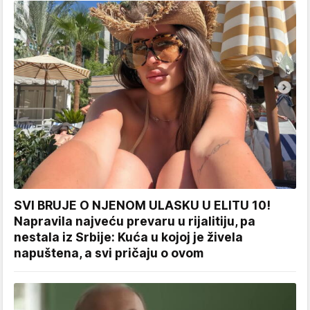
SVI BRUJE O NJENOM ULASKU U ELITU 10!
Napravila najveću prevaru u rijalitiju, pa
nestala iz Srbije: Kuća u kojoj je živela
napuštena, a svi pričaju o ovom