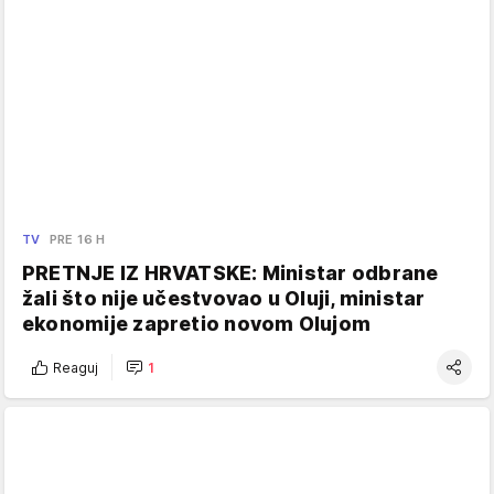
TV
PRE 16 H
PRETNJE IZ HRVATSKE: Ministar odbrane
žali što nije učestvovao u Oluji, ministar
ekonomije zapretio novom Olujom
Reaguj
1