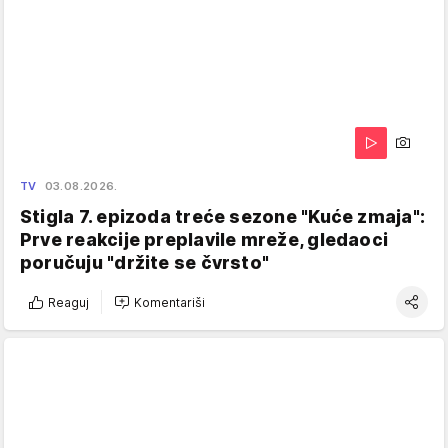
TV
03.08.2026.
Stigla 7. epizoda treće sezone "Kuće zmaja":
Prve reakcije preplavile mreže, gledaoci
poručuju "držite se čvrsto"
Reaguj
Komentariši