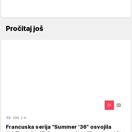
Pročitaj još
TV
PRE 2 H
Francuska serija "Summer '36" osvojila