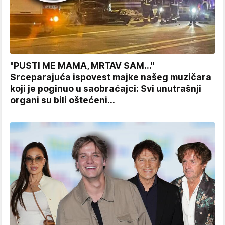
"PUSTI ME MAMA, MRTAV SAM..."
Srceparajuća ispovest majke našeg muzičara
koji je poginuo u saobraćajci: Svi unutrašnji
organi su bili oštećeni...