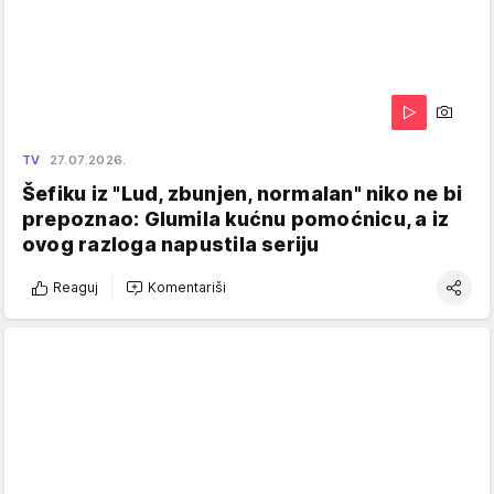
TV
27.07.2026.
Šefiku iz "Lud, zbunjen, normalan" niko ne bi
prepoznao: Glumila kućnu pomoćnicu, a iz
ovog razloga napustila seriju
Reaguj
Komentariši