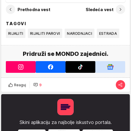
Prethodna vest
Sledeća vest
TAGOVI
RIJALITI
RIJALITI PAROVI
NARODNJACI
ESTRADA
Pridruži se MONDO zajednici.
Reaguj
9
Skini aplikaciju za najbolje iskustvo portala.