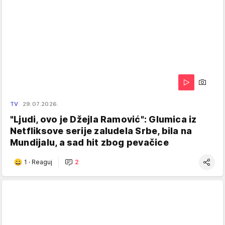
TV
29.07.2026.
"Ljudi, ovo je Džejla Ramović": Glumica iz
Netfliksove serije zaludela Srbe, bila na
Mundijalu, a sad hit zbog pevačice
1
·
Reaguj
2