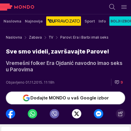
Naslovna
Najnovije
Sport
Info
Naslovna
Zabava
TV
Parovi: Era i Barbi imali seks
Sve smo videli, završavajte Parove!
Vremešni folker Era Ojdanić navodno imao seks
u Parovima
Objavljeno 01.11.2015. 11:18h
9
Dodajte MONDO u vaš Google izbor