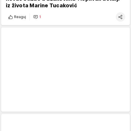
iz života Marine Tucaković
Reaguj
1