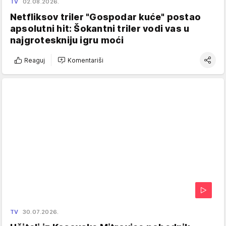
TV
02.08.2026.
Netfliksov triler "Gospodar kuće" postao
apsolutni hit: Šokantni triler vodi vas u
najgroteskniju igru moći
Reaguj
Komentariši
TV
30.07.2026.