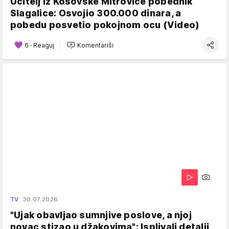
Učitelj iz Kosovske Mitrovice pobednik
Slagalice: Osvojio 300.000 dinara, a
pobedu posvetio pokojnom ocu (Video)
6
·
Reaguj
Komentariši
TV
30.07.2026.
"Ujak obavljao sumnjive poslove, a njoj
novac stizao u džakovima": Isplivali detalji