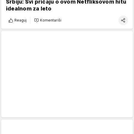
Srbiju: Svi pričaju o ovom Netfliksovom hitu
idealnom za leto
Reaguj
Komentariši