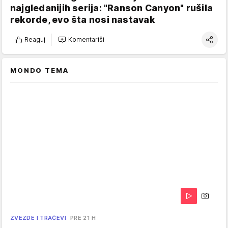
najgledanijih serija: "Ranson Canyon" rušila
rekorde, evo šta nosi nastavak
Reaguj
Komentariši
MONDO TEMA
ZVEZDE I TRAČEVI
PRE 21 H