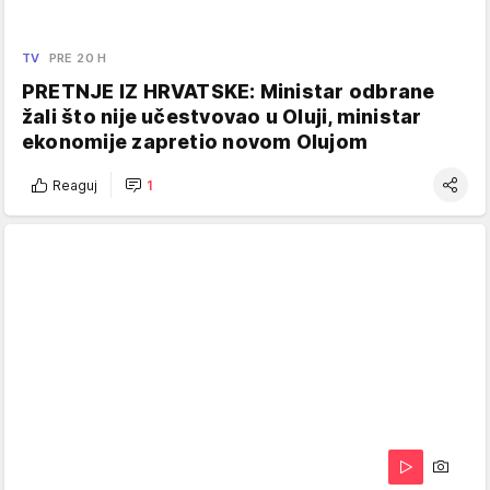
TV
PRE 20 H
PRETNJE IZ HRVATSKE: Ministar odbrane
žali što nije učestvovao u Oluji, ministar
ekonomije zapretio novom Olujom
Reaguj
1