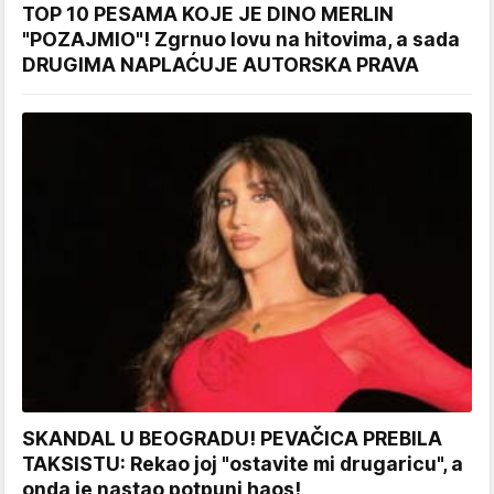
TOP 10 PESAMA KOJE JE DINO MERLIN
"POZAJMIO"! Zgrnuo lovu na hitovima, a sada
DRUGIMA NAPLAĆUJE AUTORSKA PRAVA
SKANDAL U BEOGRADU! PEVAČICA PREBILA
TAKSISTU: Rekao joj "ostavite mi drugaricu", a
onda je nastao potpuni haos!