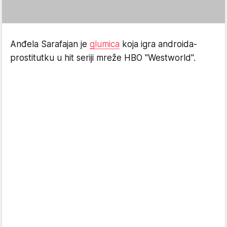
Anđela Sarafajan je
glumica
koja igra androida-
prostitutku u hit seriji mreže HBO "Westworld".