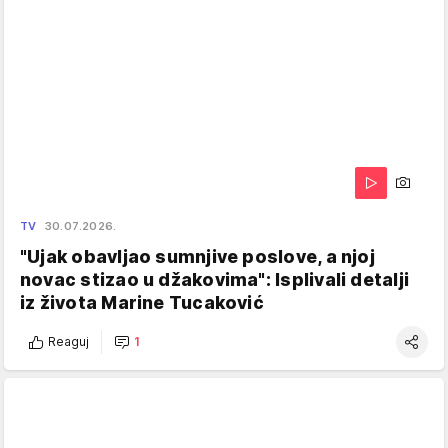
TV
30.07.2026.
"Ujak obavljao sumnjive poslove, a njoj
novac stizao u džakovima": Isplivali detalji
iz života Marine Tucaković
Reaguj
1