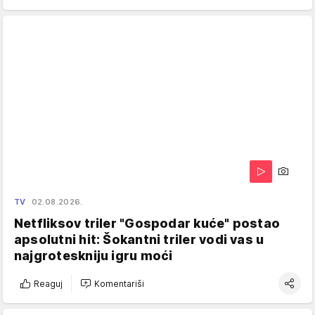
TV
02.08.2026.
Netfliksov triler "Gospodar kuće" postao
apsolutni hit: Šokantni triler vodi vas u
najgroteskniju igru moći
Reaguj
Komentariši