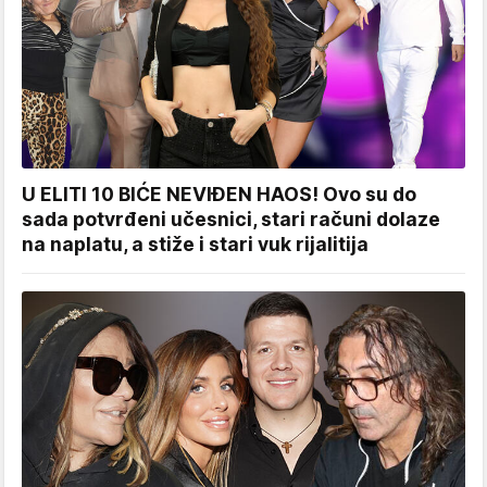
U ELITI 10 BIĆE NEVIĐEN HAOS! Ovo su do
sada potvrđeni učesnici, stari računi dolaze
na naplatu, a stiže i stari vuk rijalitija