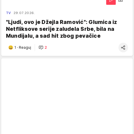
TV
29.07.2026.
"Ljudi, ovo je Džejla Ramović": Glumica iz
Netfliksove serije zaludela Srbe, bila na
Mundijalu, a sad hit zbog pevačice
1
·
Reaguj
2