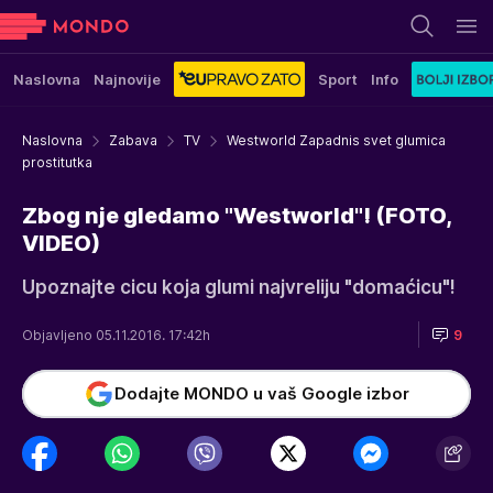
Naslovna
Najnovije
Sport
Info
Naslovna
Zabava
TV
Westworld Zapadnis svet glumica
prostitutka
Zbog nje gledamo "Westworld"! (FOTO,
VIDEO)
Upoznajte cicu koja glumi najvreliju "domaćicu"!
Objavljeno 05.11.2016. 17:42h
9
Dodajte MONDO u vaš Google izbor