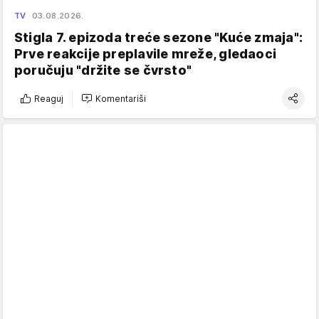
TV
03.08.2026.
Stigla 7. epizoda treće sezone "Kuće zmaja":
Prve reakcije preplavile mreže, gledaoci
poručuju "držite se čvrsto"
Reaguj
Komentariši