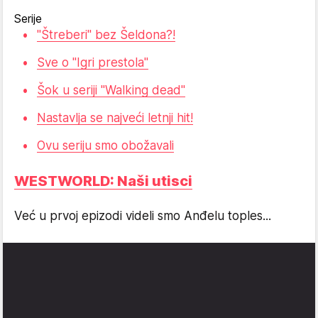
Serije
"Štreberi" bez Šeldona?!
Sve o "Igri prestola"
Šok u seriji "Walking dead"
Nastavlja se najveći letnji hit!
Ovu seriju smo obožavali
WESTWORLD: Naši utisci
Već u prvoj epizodi videli smo Anđelu toples...