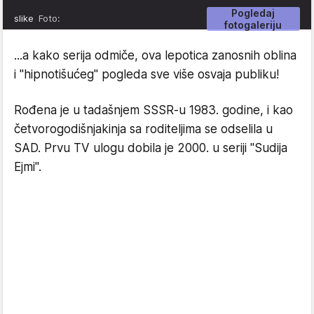
Pogledaj
slike
Foto:
fotogaleriju
...a kako serija odmiče, ova lepotica zanosnih oblina
i "hipnotišućeg" pogleda sve više osvaja publiku!
Rođena je u tadašnjem SSSR-u 1983. godine, i kao
četvorogodišnjakinja sa roditeljima se odselila u
SAD. Prvu TV ulogu dobila je 2000. u seriji "Sudija
Ejmi".