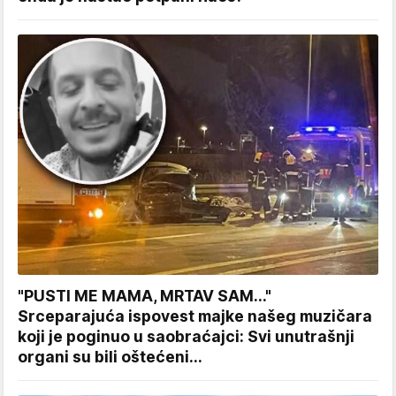
"PUSTI ME MAMA, MRTAV SAM..."
Srceparajuća ispovest majke našeg muzičara
koji je poginuo u saobraćajci: Svi unutrašnji
organi su bili oštećeni...