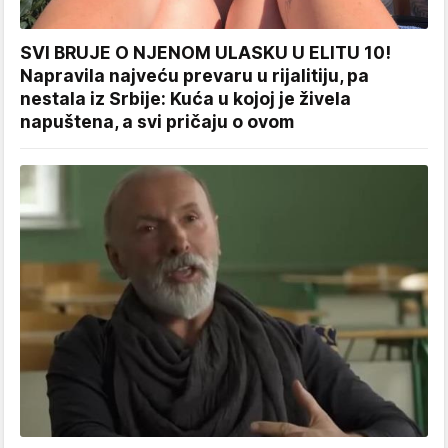
SVI BRUJE O NJENOM ULASKU U ELITU 10!
Napravila najveću prevaru u rijalitiju, pa
nestala iz Srbije: Kuća u kojoj je živela
napuštena, a svi pričaju o ovom