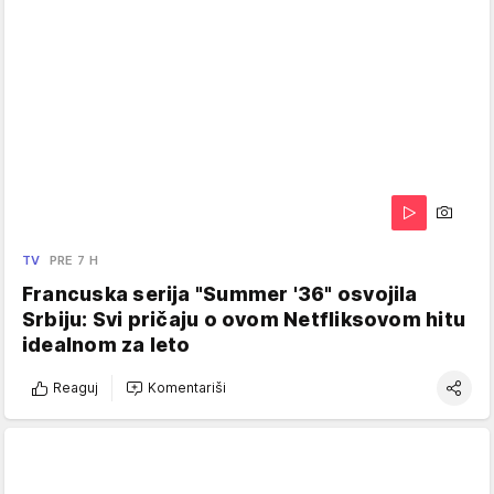
TV
PRE 7 H
Francuska serija "Summer '36" osvojila
Srbiju: Svi pričaju o ovom Netfliksovom hitu
idealnom za leto
Reaguj
Komentariši