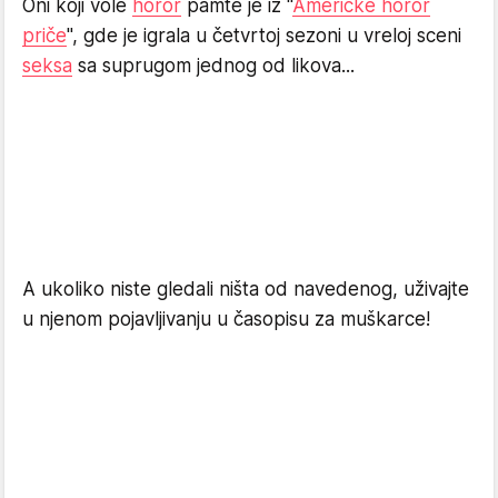
Oni koji vole
horor
pamte je iz "
Američke horor
priče
", gde je igrala u četvrtoj sezoni u vreloj sceni
seksa
sa suprugom jednog od likova...
A ukoliko niste gledali ništa od navedenog, uživajte
u njenom pojavljivanju u časopisu za muškarce!