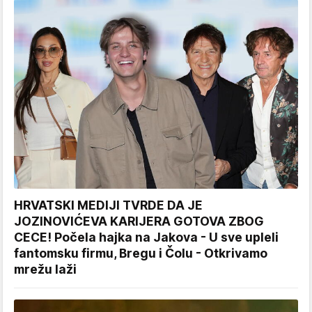
HRVATSKI MEDIJI TVRDE DA JE
JOZINOVIĆEVA KARIJERA GOTOVA ZBOG
CECE! Počela hajka na Jakova - U sve upleli
fantomsku firmu, Bregu i Čolu - Otkrivamo
mrežu laži