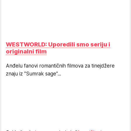
WESTWORLD: Uporedili smo seriju i
originalni film
Anđelu fanovi romantičnih filmova za tinejdžere
znaju iz "Sumrak sage"...