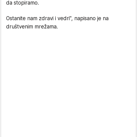
da stopiramo.
Ostanite nam zdravi i vedri", napisano je na
društvenim mrežama.