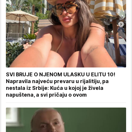
SVI BRUJE O NJENOM ULASKU U ELITU 10!
Napravila najveću prevaru u rijalitiju, pa
nestala iz Srbije: Kuća u kojoj je živela
napuštena, a svi pričaju o ovom