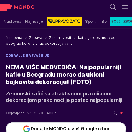
Naslovna
Najnovije
Sport
Info
Naslovna
Zabava
Zanimljivosti
kafic gardos medvedi
beograd korona virus dekoracija kafici
ZDRAVLJE NAJVAŽNIJE
NEMA VIŠE MEDVEDIĆA: Najpopularniji
kafić u Beogradu morao da ukloni
bajkovitu dekoraciju! (FOTO)
Zemunski kafić sa atraktivnom prazničnom
dekoracijom preko noći je postao najpopularniji.
Objavljeno 12.11.2020. 14:33h
31
Dodajte MONDO u vaš Google izbor