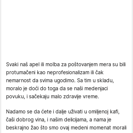
Svaki naš apel ili molba za poštovanjem mera su bili
protumačeni kao neprofesionalizam ili čak
nemarnost da svima ugodimo. Sa tim u skladu,
moralo je doći do toga da se naši medenjaci
povuku, i sačekaju malo zdravije vreme.
Nadamo se da ćete i dalje uživati u omiljenoj kafi,
čaši dobrog vina, i našim delicijama, a nama je
beskrajno žao što smo ovaj medeni momenat morali