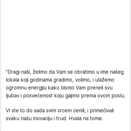
"Dragi naši, želimo da Vam se obratimo u ime našeg
lokala koji godinama gradimo, volimo, i ulažemo
ogromnu energiju kako bismo Vam preneli svu
ljubav i posvećenost koju gajimo prema ovom poslu.
Vi ste to do sada svim srcem cenili, i primećivali
svaku našu inovaciju i trud. Hvala na tome.