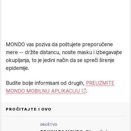
MONDO vas poziva da poštujete preporučene
mere -- držite distancu, nosite masku i izbegavajte
okupljanja, to je jedini način da se spreči širenje
epidemije.
Budite bolje informisani od drugih,
PREUZMITE
MONDO MOBILNU APLIKACIJU
.
PROČITAJTE I OVO
DRUŠTVO