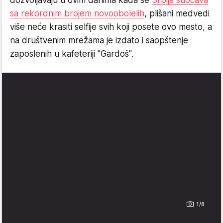
dozvoljavaju u ovim danima kada se
Srbija suočava
sa rekordnim brojem novoobolelih
, plišani medvedi
više neće krasiti selfije svih koji posete ovo mesto, a
na društvenim mrežama je izdato i saopštenje
zaposlenih u kafeteriji "Gardoš".
1/8