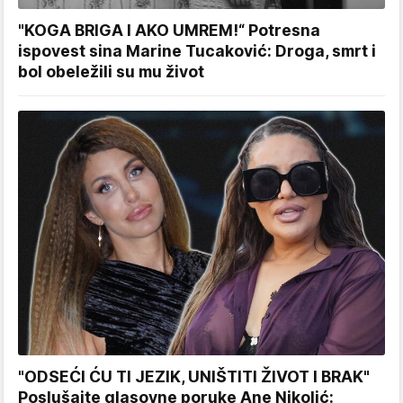
"KOGA BRIGA I AKO UMREM!“ Potresna
ispovest sina Marine Tucaković: Droga, smrt i
bol obeležili su mu život
"ODSEĆI ĆU TI JEZIK, UNIŠTITI ŽIVOT I BRAK"
Poslušajte glasovne poruke Ane Nikolić: