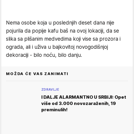
Nema osobe koja u poslednjih deset dana nije
pojurila da popije kafu baš na ovoj lokaciji, da se
slika sa plišanim medvedima koji vise sa prozora i
ograda, ali i uživa u bajkovitoj novogodišnjoj
dekoraciji - bilo noću, bilo danju.
MOŽDA ĆE VAS ZANIMATI
ZDRAVLJE
I DALJE ALARMANTNO U SRBIJI: Opet
više od 3.000 novozaraženih, 19
preminulih!