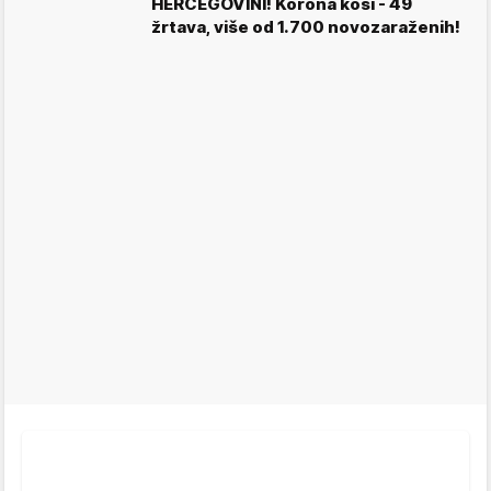
HERCEGOVINI! Korona kosi - 49
žrtava, više od 1.700 novozaraženih!