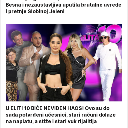
Besna i nezaustavljiva uputila brutalne uvrede
i pretnje Slobinoj Jeleni
U ELITI 10 BIĆE NEVIĐEN HAOS! Ovo su do
sada potvrđeni učesnici, stari računi dolaze
na naplatu, a stiže i stari vuk rijalitija