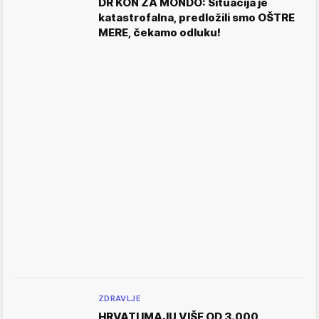
DR KON ZA MONDO: Situacija je
katastrofalna, predložili smo OŠTRE
MERE, čekamo odluku!
ZDRAVLJE
HRVATI IMAJU VIŠE OD 3.000