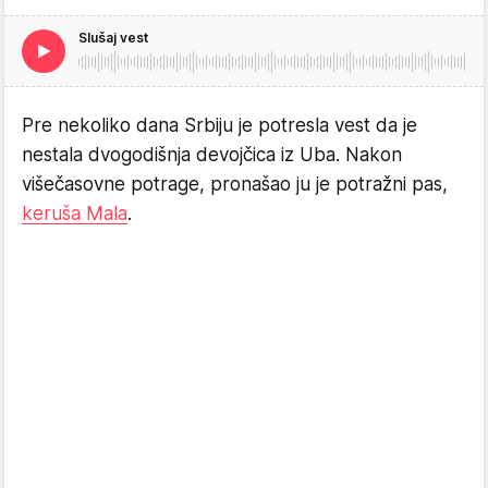
Slušaj vest
Pre nekoliko dana Srbiju je potresla vest da je
nestala dvogodišnja devojčica iz Uba. Nakon
višečasovne potrage, pronašao ju je potražni pas,
keruša Mala
.