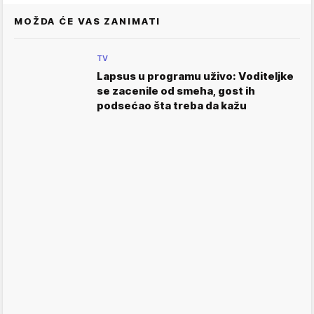
MOŽDA ĆE VAS ZANIMATI
TV
Lapsus u programu uživo: Voditeljke
se zacenile od smeha, gost ih
podsećao šta treba da kažu