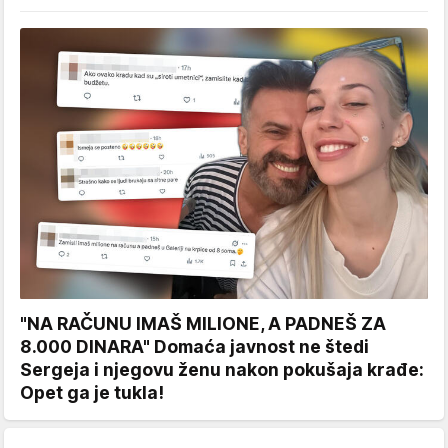
"NA RAČUNU IMAŠ MILIONE, A PADNEŠ ZA
8.000 DINARA" Domaća javnost ne štedi
Sergeja i njegovu ženu nakon pokušaja krađe:
Opet ga je tukla!