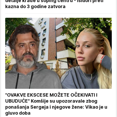
detalje krađe u šoping centru - Isidori preti
kazna do 3 godine zatvora
"OVAKVE EKSCESE MOŽETE OČEKIVATI I
UBUDUĆE" Komšije su upozoravale zbog
ponašanja Sergeja i njegove žene: Vikao je u
gluvo doba