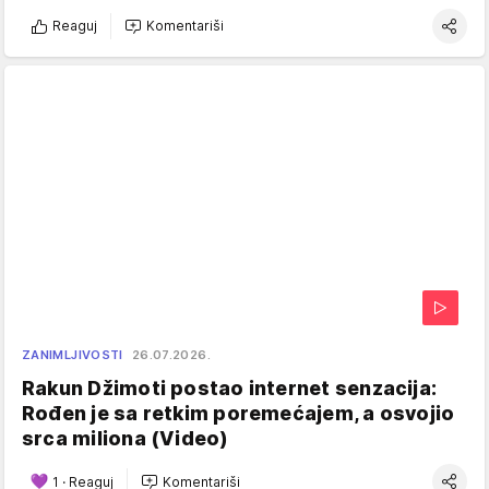
Reaguj
Komentariši
ZANIMLJIVOSTI
26.07.2026.
Rakun Džimoti postao internet senzacija:
Rođen je sa retkim poremećajem, a osvojio
srca miliona (Video)
1
·
Reaguj
Komentariši