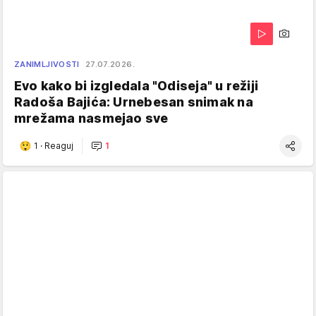
ZANIMLJIVOSTI
27.07.2026.
Evo kako bi izgledala "Odiseja" u režiji
Radoša Bajića: Urnebesan snimak na
mrežama nasmejao sve
1
·
Reaguj
1