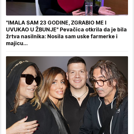
"IMALA SAM 23 GODINE, ZGRABIO ME I
UVUKAO U ŽBUNJE" Pevačica otkrila da je bila
žrtva nasilnika: Nosila sam uske farmerke i
majicu...