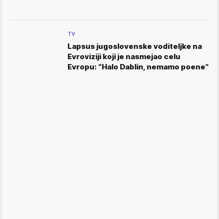
TV
Lapsus jugoslovenske voditeljke na
Evroviziji koji je nasmejao celu
Evropu: "Halo Dablin, nemamo poene"