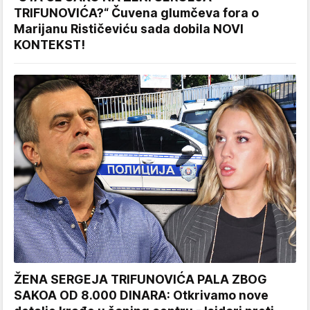
TRIFUNOVIĆA?“ Čuvena glumčeva fora o
Marijanu Rističeviću sada dobila NOVI
KONTEKST!
ŽENA SERGEJA TRIFUNOVIĆA PALA ZBOG
SAKOA OD 8.000 DINARA: Otkrivamo nove