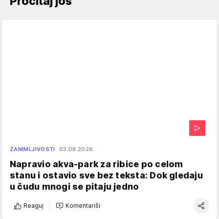
Pročitaj još
ZANIMLJIVOSTI
03.08.2026.
Napravio akva-park za ribice po celom
stanu i ostavio sve bez teksta: Dok gledaju
u čudu mnogi se pitaju jedno
Reaguj
Komentariši