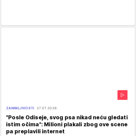
ZANIMLJIVOSTI
27.07.2026.
"Posle Odiseje, svog psa nikad neću gledati
istim očima": Milioni plakali zbog ove scene
pa preplavili internet