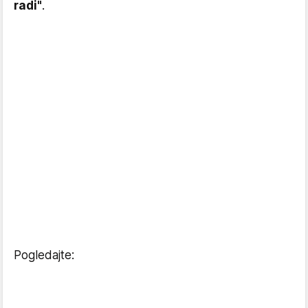
radi"
.
Pogledajte: