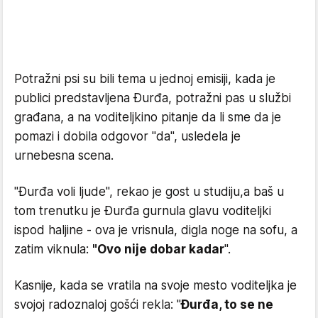
Potražni psi su bili tema u jednoj emisiji, kada je
publici predstavljena Đurđa, potražni pas u službi
građana, a na voditeljkino pitanje da li sme da je
pomazi i dobila odgovor "da", usledela je
urnebesna scena.
"Đurđa voli ljude", rekao je gost u studiju,a baš u
tom trenutku je Đurđa gurnula glavu voditeljki
ispod haljine - ova je vrisnula, digla noge na sofu, a
zatim viknula:
"Ovo nije dobar kadar
".
Kasnije, kada se vratila na svoje mesto voditeljka je
svojoj radoznaloj gošći rekla: "
Đurđa, to se ne