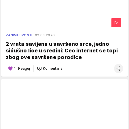
ZANIMLJIVOSTI
02.08.2026.
2 vrata savijena u savršeno srce, jedno
sićušno lice u sredini: Ceo internet se topi
zbog ove savršene porodice
1
·
Reaguj
Komentariši