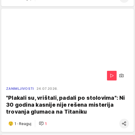
ZANIMLJIVOSTI
24.07.2026.
"Plakali su, vrištali, padali po stolovima": Ni
30 godina kasnije nije rešena misterija
trovanja glumaca na Titaniku
1
·
Reaguj
1