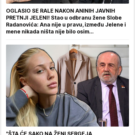
OGLASIO SE RALE NAKON ANINIH JAVNIH
PRETNJI JELENI! Stao u odbranu žene Slobe
Radanovića: Ana nije u pravu, između Jelene i
mene nikada ništa nije bilo osim...
"ŠTA ĆE SAKO NA ŽENI SERGEJA