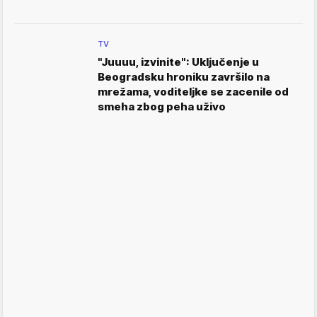
TV
"Juuuu, izvinite": Uključenje u
Beogradsku hroniku završilo na
mrežama, voditeljke se zacenile od
smeha zbog peha uživo