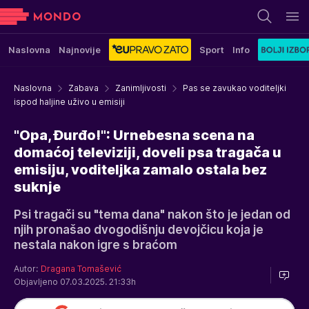
Naslovna
Najnovije
Sport
Info
Naslovna
Zabava
Zanimljivosti
Pas se zavukao voditeljki
ispod haljine uživo u emisiji
"Opa, Đurđo!": Urnebesna scena na
domaćoj televiziji, doveli psa tragača u
emisiju, voditeljka zamalo ostala bez
suknje
Psi tragači su "tema dana" nakon što je jedan od
njih pronašao dvogodišnju devojčicu koja je
nestala nakon igre s braćom
Autor:
Dragana Tomašević
Objavljeno 07.03.2025. 21:33h