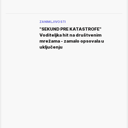
ZANIMLJIVOSTI
"SEKUND PRE KATASTROFE"
Voditeljka hit na društvenim
mrežama - zamalo opsovala u
uključenju