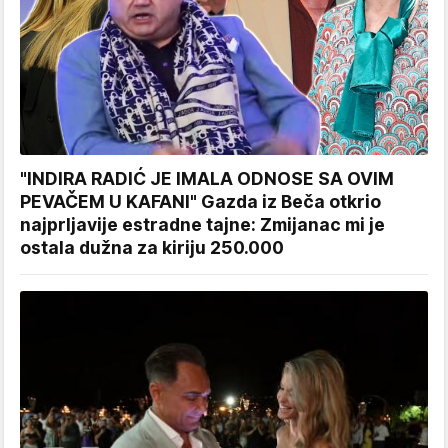
"INDIRA RADIĆ JE IMALA ODNOSE SA OVIM
PEVAČEM U KAFANI" Gazda iz Beča otkrio
najprljavije estradne tajne: Zmijanac mi je
ostala dužna za kiriju 250.000