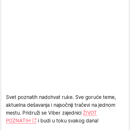
Svet poznatih nadohvat ruke. Sve goruće teme,
aktuelna dešavanja i najsočniji tračevi na jednom
mestu. Pridruži se Viber zajednici
ŽIVOT
POZNATIH
i budi u toku svakog dana!