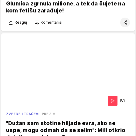
Glumica zgrnula milione, a tek da čujete na
kom fetišu zarađuje!
Reaguj
Komentariši
ZVEZDE I TRAČEVI
PRE 3 H
"Dužan sam stotine hiljade evra, ako ne
uspe, mogu odmah da se selim": Mili otkrio