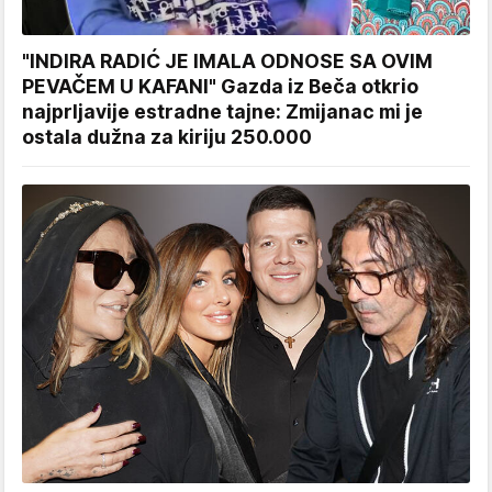
"INDIRA RADIĆ JE IMALA ODNOSE SA OVIM
PEVAČEM U KAFANI" Gazda iz Beča otkrio
najprljavije estradne tajne: Zmijanac mi je
ostala dužna za kiriju 250.000