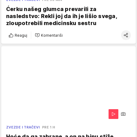
Ćerku našeg glumca prevarili za
nasledstvo: Rekli joj da ih je lišio svega,
zloupotrebili medicinsku sestru
Reaguj
Komentariši
ZVEZDE I TRAČEVI
PRE 1 H
Hoće da ga zabrane, a on na binu stiže