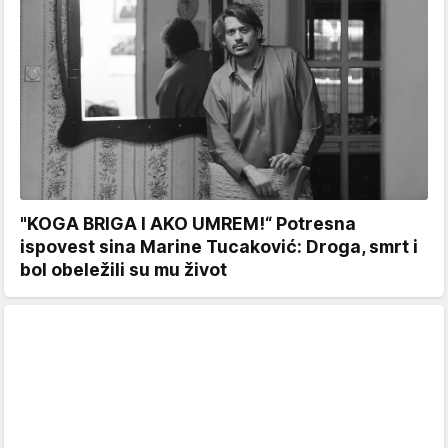
"KOGA BRIGA I AKO UMREM!“ Potresna
ispovest sina Marine Tucaković: Droga, smrt i
bol obeležili su mu život