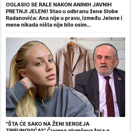
OGLASIO SE RALE NAKON ANINIH JAVNIH
PRETNJI JELENI! Stao u odbranu žene Slobe
Radanovića: Ana nije u pravu, između Jelene i
mene nikada ništa nije bilo osim...
"ŠTA ĆE SAKO NA ŽENI SERGEJA
TRIFUNOVIĆA?“ Čuvena glumčeva fora o