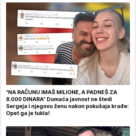
"NA RAČUNU IMAŠ MILIONE, A PADNEŠ ZA
8.000 DINARA" Domaća javnost ne štedi
Sergeja i njegovu ženu nakon pokušaja krađe:
Opet ga je tukla!