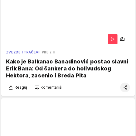
ZVEZDE I TRAČEVI
PRE 2 H
Kako je Balkanac Banadinović postao slavni
Erik Bana: Od šankera do holivudskog
Hektora, zasenio i Breda Pita
Reaguj
Komentariši