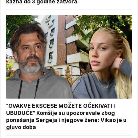
kazna do 3 godine zatvora
"OVAKVE EKSCESE MOŽETE OČEKIVATI I
UBUDUĆE" Komšije su upozoravale zbog
ponašanja Sergeja i njegove žene: Vikao je u
gluvo doba