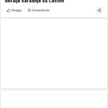
detalje saradnje sa Cecom
Reaguj
Komentariši