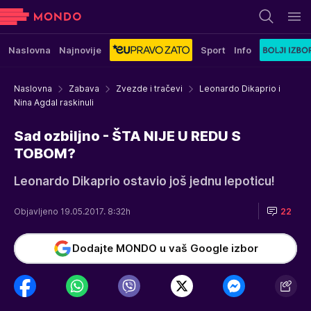
Naslovna
Najnovije
Sport
Info
Naslovna
Zabava
Zvezde i tračevi
Leonardo Dikaprio i
Nina Agdal raskinuli
Sad ozbiljno - ŠTA NIJE U REDU S
TOBOM?
Leonardo Dikaprio ostavio još jednu lepoticu!
Objavljeno 19.05.2017. 8:32h
22
Dodajte MONDO u vaš Google izbor