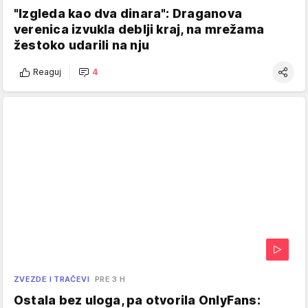
"Izgleda kao dva dinara": Draganova
verenica izvukla deblji kraj, na mrežama
žestoko udarili na nju
Reaguj
4
ZVEZDE I TRAČEVI
PRE 3 H
Ostala bez uloga, pa otvorila OnlyFans: