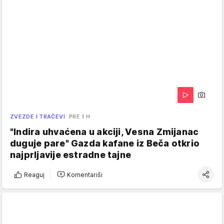
ZVEZDE I TRAČEVI
PRE 1 H
"Indira uhvaćena u akciji, Vesna Zmijanac
duguje pare" Gazda kafane iz Beča otkrio
najprljavije estradne tajne
Reaguj
Komentariši