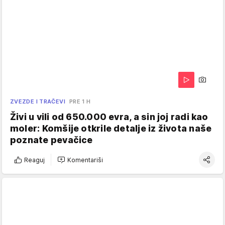
ZVEZDE I TRAČEVI
PRE 1 H
Živi u vili od 650.000 evra, a sin joj radi kao
moler: Komšije otkrile detalje iz života naše
poznate pevačice
Reaguj
Komentariši