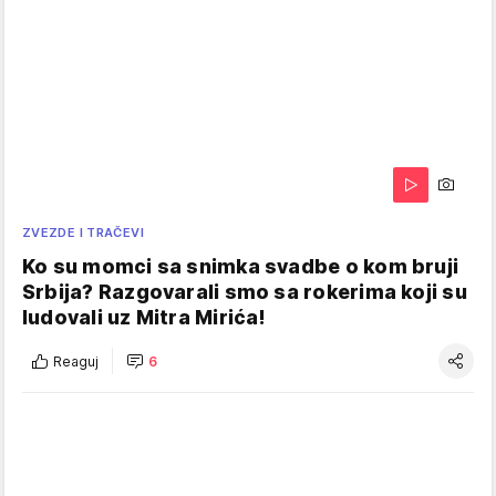
ZVEZDE I TRAČEVI
Ko su momci sa snimka svadbe o kom bruji
Srbija? Razgovarali smo sa rokerima koji su
ludovali uz Mitra Mirića!
Reaguj
6