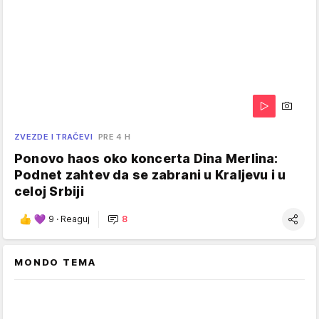
ZVEZDE I TRAČEVI
PRE 4 H
Ponovo haos oko koncerta Dina Merlina:
Podnet zahtev da se zabrani u Kraljevu i u
celoj Srbiji
9
·
Reaguj
8
MONDO TEMA