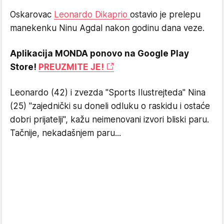
Oskarovac
Leonardo Dikaprio
ostavio je prelepu
manekenku Ninu Agdal nakon godinu dana veze.
Aplikacija MONDA ponovo na Google Play
Store!
PREUZMITE JE!
Leonardo (42) i zvezda "Sports Ilustrejteda" Nina
(25) "zajednički su doneli odluku o raskidu i ostaće
dobri prijatelji", kažu neimenovani izvori bliski paru.
Tačnije, nekadašnjem paru...