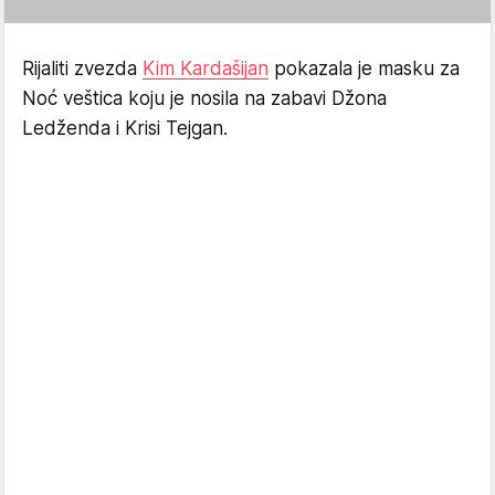
Rijaliti zvezda
Kim Kardašijan
pokazala je masku za
Noć veštica koju je nosila na zabavi Džona
Ledženda i Krisi Tejgan.