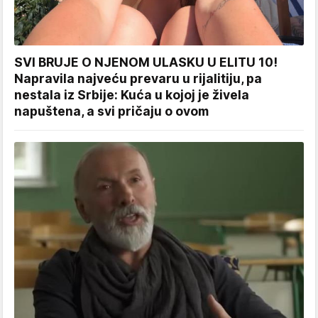
SVI BRUJE O NJENOM ULASKU U ELITU 10!
Napravila najveću prevaru u rijalitiju, pa
nestala iz Srbije: Kuća u kojoj je živela
napuštena, a svi pričaju o ovom