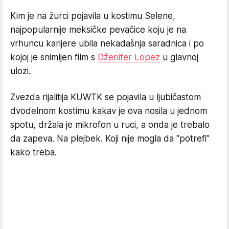
Kim je na žurci pojavila u kostimu Selene,
najpopularnije meksičke pevačice koju je na
vrhuncu karijere ubila nekadašnja saradnica i po
kojoj je snimljen film s
Dženifer Lopez
u glavnoj
ulozi.
Zvezda rijalitija KUWTK se pojavila u ljubičastom
dvodelnom kostimu kakav je ova nosila u jednom
spotu, držala je mikrofon u ruci, a onda je trebalo
da zapeva. Na plejbek. Koji nije mogla da "potrefi"
kako treba.