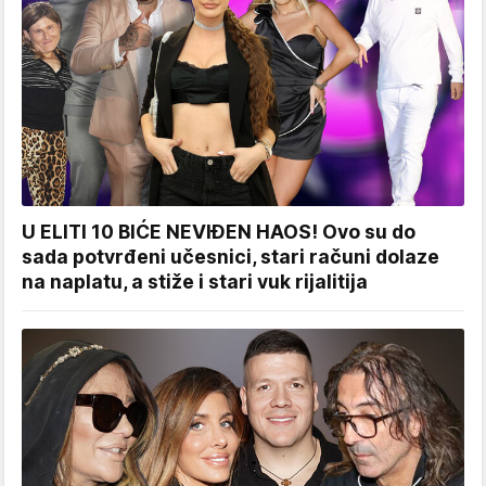
U ELITI 10 BIĆE NEVIĐEN HAOS! Ovo su do
sada potvrđeni učesnici, stari računi dolaze
na naplatu, a stiže i stari vuk rijalitija