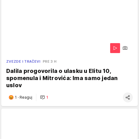
ZVEZDE I TRAČEVI
PRE 3 H
Dalila progovorila o ulasku u Elitu 10,
spomenula i Mitrovića: Ima samo jedan
uslov
1
·
Reaguj
1