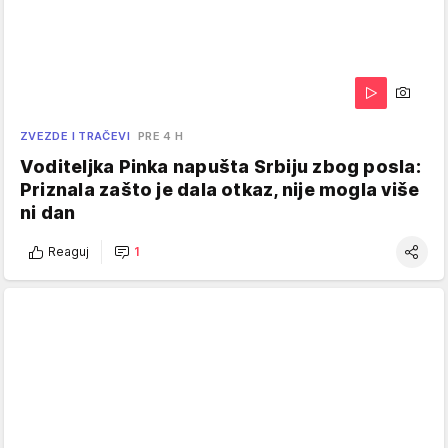
ZVEZDE I TRAČEVI
PRE 4 H
Voditeljka Pinka napušta Srbiju zbog posla:
Priznala zašto je dala otkaz, nije mogla više
ni dan
Reaguj
1