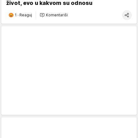
život, evo u kakvom su odnosu
1
·
Reaguj
Komentariši