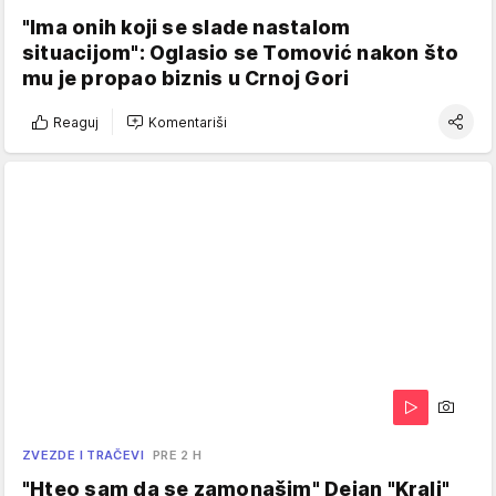
"Ima onih koji se slade nastalom
situacijom": Oglasio se Tomović nakon što
mu je propao biznis u Crnoj Gori
Reaguj
Komentariši
ZVEZDE I TRAČEVI
PRE 2 H
"Hteo sam da se zamonašim" Dejan "Kralj"