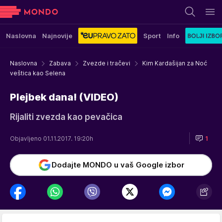
Naslovna
Najnovije
Sport
Info
Naslovna
Zabava
Zvezde i tračevi
Kim Kardašijan za Noć
veštica kao Selena
Plejbek dana! (VIDEO)
Rijaliti zvezda kao pevačica
Objavljeno 01.11.2017. 19:20h
1
Dodajte MONDO u vaš Google izbor