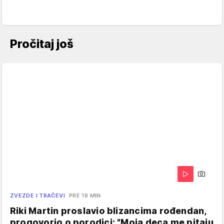
Pročitaj još
ZVEZDE I TRAČEVI
PRE 18 MIN
Riki Martin proslavio blizancima rođendan,
progovorio o porodici: "Moja deca me pitaju