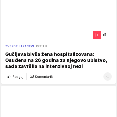
ZVEZDE I TRAČEVI
PRE 1 H
Gučijeva bivša žena hospitalizovana:
Osuđena na 26 godina za njegovo ubistvo,
sada završila na intenzivnoj nezi
Reaguj
Komentariši