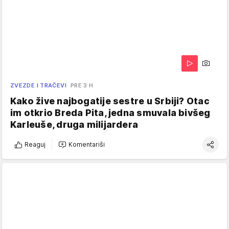
ZVEZDE I TRAČEVI
PRE 3 H
Kako žive najbogatije sestre u Srbiji? Otac
im otkrio Breda Pita, jedna smuvala bivšeg
Karleuše, druga milijardera
Reaguj
Komentariši