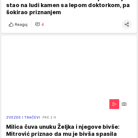
stao na ludi kamen sa lepom doktorkom, pa
šokirao priznanjem
Reaguj
4
ZVEZDE I TRAČEVI
PRE 2 H
Milica čuva unuku Željka i njegove bivše:
Mitrović priznao da mu je bivša spasila