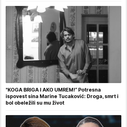
"KOGA BRIGA I AKO UMREM!“ Potresna
ispovest sina Marine Tucaković: Droga, smrt i
bol obeležili su mu život