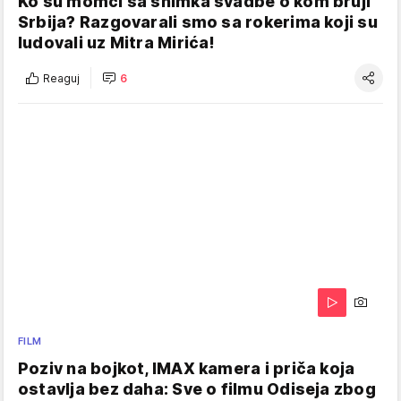
Ko su momci sa snimka svadbe o kom bruji
Srbija? Razgovarali smo sa rokerima koji su
ludovali uz Mitra Mirića!
Reaguj
6
FILM
Poziv na bojkot, IMAX kamera i priča koja
ostavlja bez daha: Sve o filmu Odiseja zbog