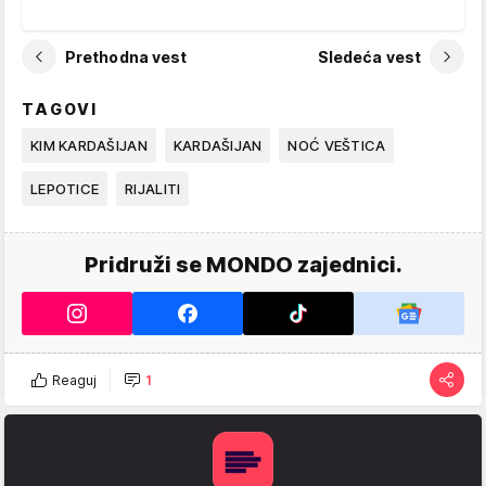
Prethodna vest
Sledeća vest
TAGOVI
KIM KARDAŠIJAN
KARDAŠIJAN
NOĆ VEŠTICA
LEPOTICE
RIJALITI
Pridruži se MONDO zajednici.
Reaguj
1