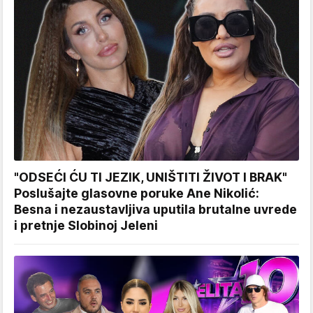
"ODSEĆI ĆU TI JEZIK, UNIŠTITI ŽIVOT I BRAK"
Poslušajte glasovne poruke Ane Nikolić:
Besna i nezaustavljiva uputila brutalne uvrede
i pretnje Slobinoj Jeleni