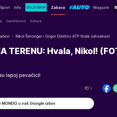
Sport
Info
Zabava
Magazin
a
Zanimljivosti
Kultura
račevi
Nikol Šercinger i Grigor Dimitrov ATP finale zahvalnost
TERENU: Hvala, Nikol! (FO
ao lepoj pevačici!
3
e MONDO u vaš Google izbor