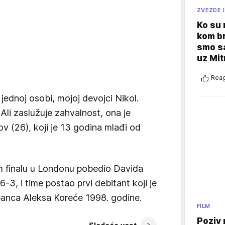
ZVEZDE I
Ko su
kom br
smo sa
uz Mit
Reag
ednoj osobi, mojoj devojci Nikol.
 Ali zaslužuje zahvalnost, ona je
ov (26), koji je 13 godina mlađi od
em finalu u Londonu pobedio Davida
-3, i time postao prvi debitant koji je
panca Aleksa Koreće 1998. godine.
FILM
Poziv 