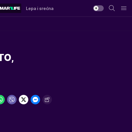
Lepa i srećna
TO,