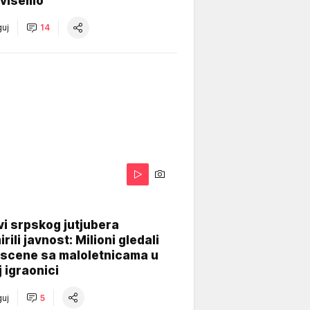
višemo
uj
14
i srpskog jutjubera
rili javnost: Milioni gledali
 scene sa maloletnicama u
j igraonici
uj
5