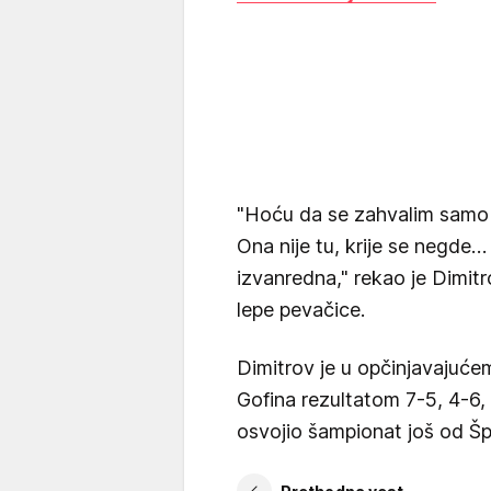
"Hoću da se zahvalim samo j
Ona nije tu, krije se negde…
izvanredna," rekao je Dimitr
lepe pevačice.
Dimitrov je u opčinjavajuć
Gofina rezultatom 7-5, 4-6, 6
osvojio šampionat još od Š