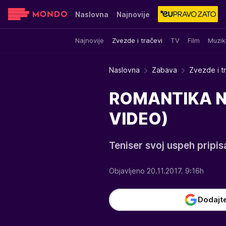
Naslovna
Najnovije
Najnovije
Zvezde i tračevi
TV
Film
Muzik
Sensa
Stvar ukusa
Yumama
Naslovna
Zabava
Zvezde i t
ROMANTIKA NA 
VIDEO)
Teniser svoj uspeh pripis
Objavljeno 20.11.2017. 9:16h
Dodajt