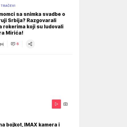
 TRAČEVI
 momci sa snimka svadbe o
uji Srbija? Razgovarali
 rokerima koji su ludovali
ra Mirića!
uj
6
na bojkot, IMAX kamera i