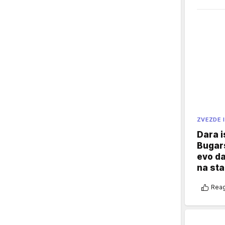
ZVEZDE I
Dara i
Bugars
evo da
na sta
Reag