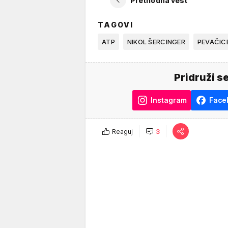
Prethodna vest
TAGOVI
ATP
NIKOL ŠERCINGER
PEVAČIC
Pridruži s
Instagram
Face
Reaguj
3