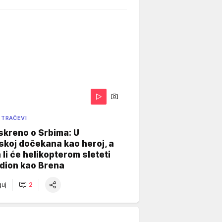
 TRAČEVI
skreno o Srbima: U
koj dočekana kao heroj, a
 li će helikopterom sleteti
dion kao Brena
uj
2