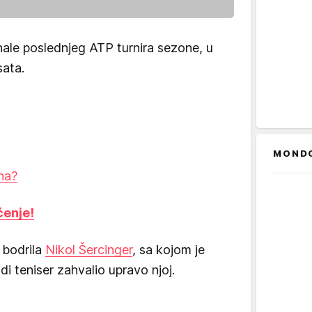
inale poslednjeg ATP turnira sezone, u
sata.
MOND
ona?
ćenje!
 bodrila
Nikol Šercinger
, sa kojom je
di teniser zahvalio upravo njoj.