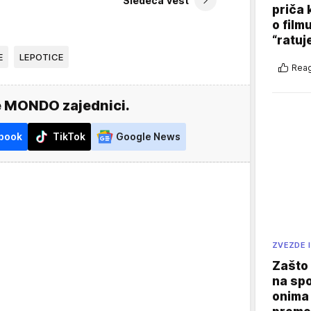
Sledeća vest
priča 
o film
“ratuj
E
LEPOTICE
Reag
e MONDO zajednici.
book
TikTok
Google News
ZVEZDE I
Zašto 
na sp
onima 