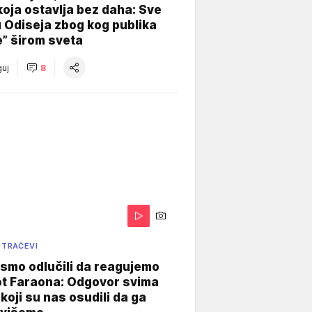
koja ostavlja bez daha: Sve
u Odiseja zbog kog publika
e” širom sveta
uj
8
 TRAČEVI
smo odlučili da reagujemo
ot Faraona: Odgovor svima
koji su nas osudili da ga