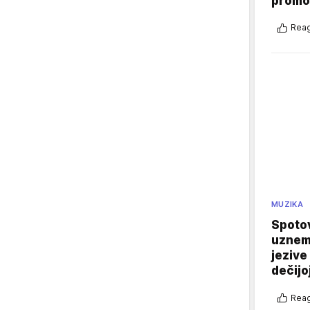
promo
Reag
MUZIKA
Spotov
uznemi
jezive
dečijo
Reag