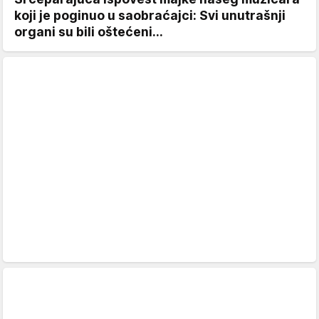
koji je poginuo u saobraćajci: Svi unutrašnji
organi su bili oštećeni...