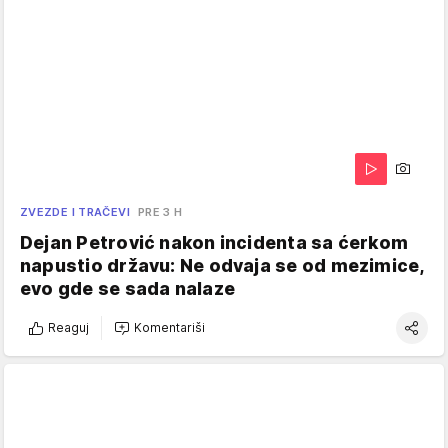
ZVEZDE I TRAČEVI
PRE 3 H
Dejan Petrović nakon incidenta sa ćerkom
napustio državu: Ne odvaja se od mezimice,
evo gde se sada nalaze
Reaguj
Komentariši