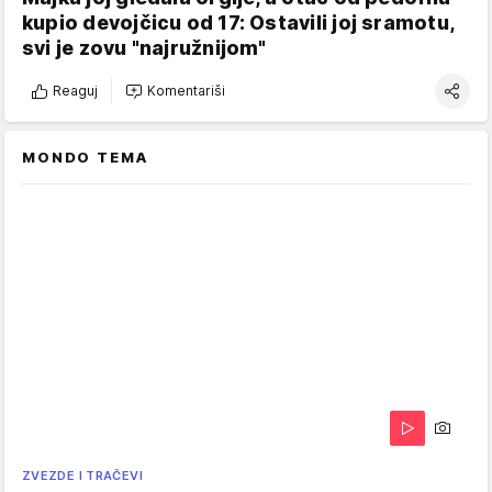
kupio devojčicu od 17: Ostavili joj sramotu,
svi je zovu "najružnijom"
Reaguj
Komentariši
MONDO TEMA
ZVEZDE I TRAČEVI