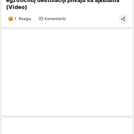
egzotičnoj destinaciji plivaju sa ajkulama
(Video)
1
·
Reaguj
Komentariši