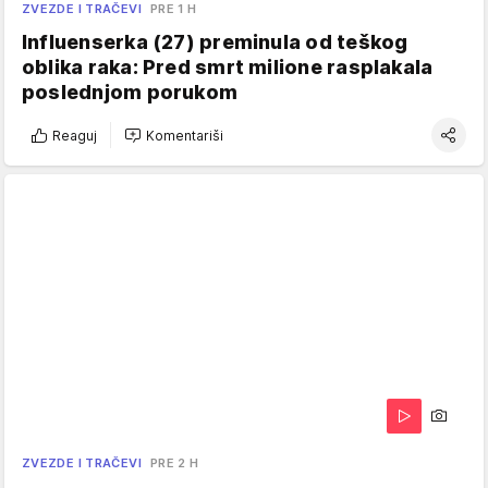
ZVEZDE I TRAČEVI
PRE 1 H
Influenserka (27) preminula od teškog
oblika raka: Pred smrt milione rasplakala
poslednjom porukom
Reaguj
Komentariši
ZVEZDE I TRAČEVI
PRE 2 H