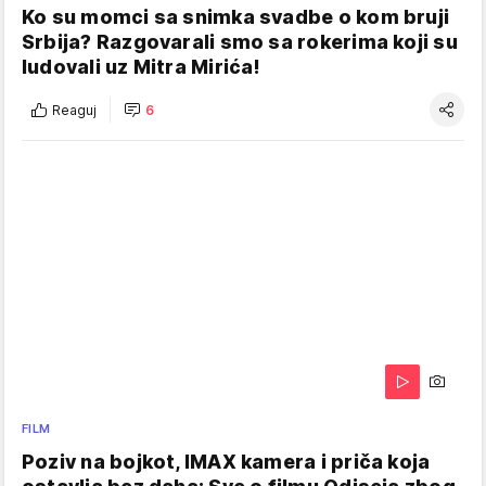
Ko su momci sa snimka svadbe o kom bruji
Srbija? Razgovarali smo sa rokerima koji su
ludovali uz Mitra Mirića!
Reaguj
6
FILM
Poziv na bojkot, IMAX kamera i priča koja