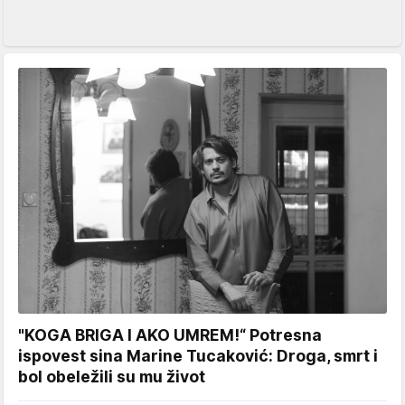
"KOGA BRIGA I AKO UMREM!“ Potresna
ispovest sina Marine Tucaković: Droga, smrt i
bol obeležili su mu život