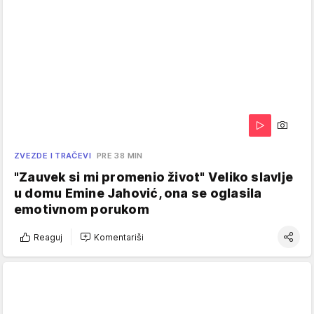
ZVEZDE I TRAČEVI
PRE 38 MIN
"Zauvek si mi promenio život" Veliko slavlje
u domu Emine Jahović, ona se oglasila
emotivnom porukom
Reaguj
Komentariši