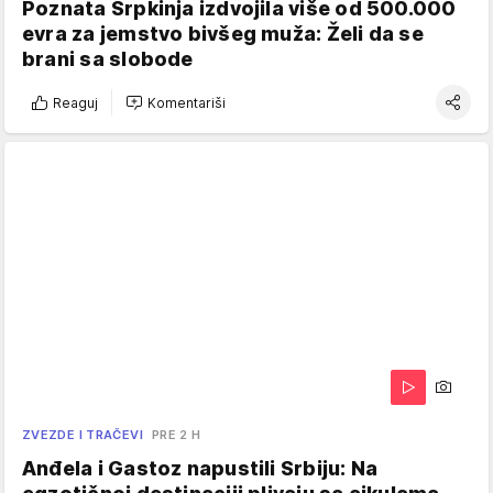
Poznata Srpkinja izdvojila više od 500.000
evra za jemstvo bivšeg muža: Želi da se
brani sa slobode
Reaguj
Komentariši
ZVEZDE I TRAČEVI
PRE 2 H
Anđela i Gastoz napustili Srbiju: Na