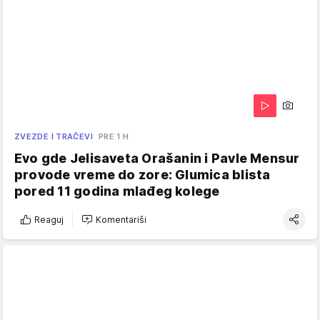
ZVEZDE I TRAČEVI
PRE 1 H
Evo gde Jelisaveta Orašanin i Pavle Mensur
provode vreme do zore: Glumica blista
pored 11 godina mlađeg kolege
Reaguj
Komentariši