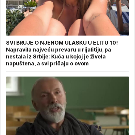
SVI BRUJE O NJENOM ULASKU U ELITU 10!
Napravila najveću prevaru u rijalitiju, pa
nestala iz Srbije: Kuća u kojoj je živela
napuštena, a svi pričaju o ovom