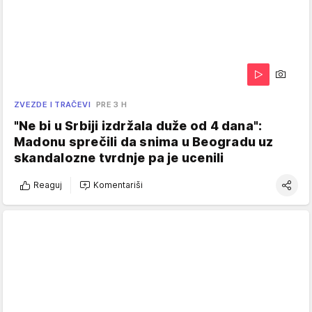
ZVEZDE I TRAČEVI
PRE 3 H
"Ne bi u Srbiji izdržala duže od 4 dana":
Madonu sprečili da snima u Beogradu uz
skandalozne tvrdnje pa je ucenili
Reaguj
Komentariši