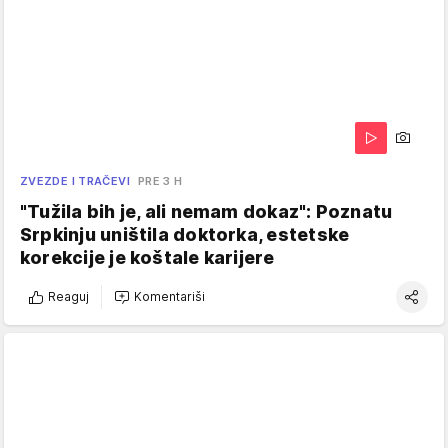
ZVEZDE I TRAČEVI
PRE 3 H
"Tužila bih je, ali nemam dokaz": Poznatu
Srpkinju uništila doktorka, estetske
korekcije je koštale karijere
Reaguj
Komentariši