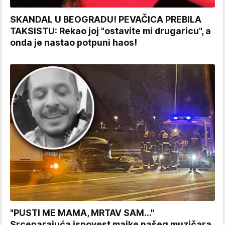
SKANDAL U BEOGRADU! PEVAČICA PREBILA
TAKSISTU: Rekao joj "ostavite mi drugaricu", a
onda je nastao potpuni haos!
"PUSTI ME MAMA, MRTAV SAM..."
Srceparajuća ispovest majke našeg muzičara