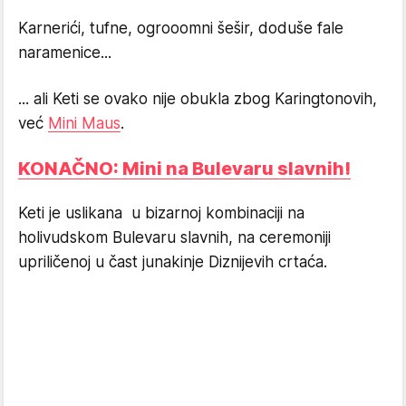
Karnerići, tufne, ogrooomni šešir, doduše fale
naramenice...
... ali Keti se ovako nije obukla zbog Karingtonovih,
već
Mini Maus
.
KONAČNO: Mini na Bulevaru slavnih!
Keti je uslikana u bizarnoj kombinaciji na
holivudskom Bulevaru slavnih, na ceremoniji
upriličenoj u čast junakinje Diznijevih crtaća.