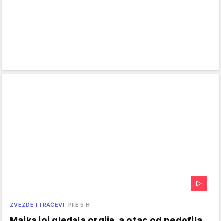
ZVEZDE I TRAČEVI
PRE 5 H
Majka joj gledala orgije, a otac od pedofila