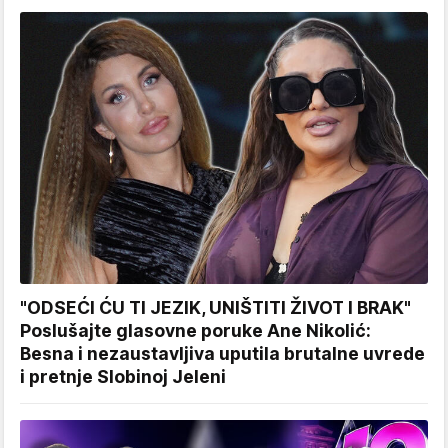
"ODSEĆI ĆU TI JEZIK, UNIŠTITI ŽIVOT I BRAK"
Poslušajte glasovne poruke Ane Nikolić:
Besna i nezaustavljiva uputila brutalne uvrede
i pretnje Slobinoj Jeleni