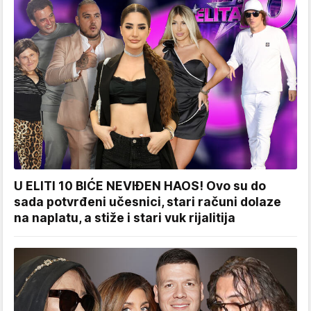
U ELITI 10 BIĆE NEVIĐEN HAOS! Ovo su do
sada potvrđeni učesnici, stari računi dolaze
na naplatu, a stiže i stari vuk rijalitija