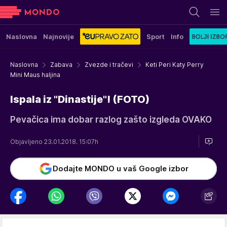
Naslovna
Najnovije
Sport
Info
Naslovna
Zabava
Zvezde i tračevi
Keti Peri Katy Perry
Mini Maus haljina
Ispala iz "Dinastije"! (FOTO)
Pevačica ima dobar razlog zašto izgleda OVAKO
Objavljeno 23.01.2018. 15:07h
Dodajte MONDO u vaš Google izbor