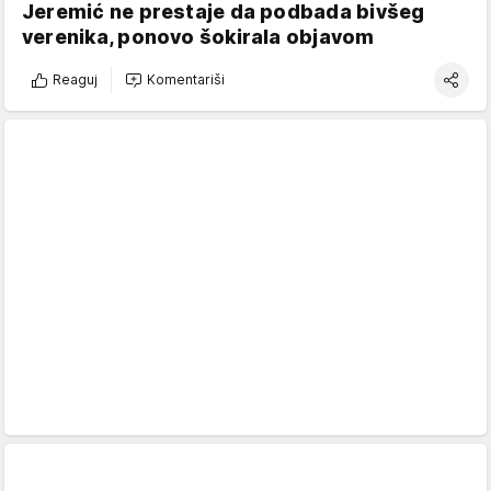
Jeremić ne prestaje da podbada bivšeg
verenika, ponovo šokirala objavom
Reaguj
Komentariši