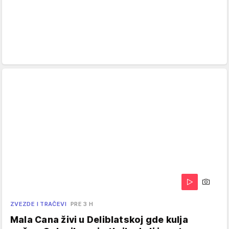
ZVEZDE I TRAČEVI
PRE 3 H
Mala Cana živi u Deliblatskoj gde kulja