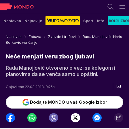
Naslovna
Najnovije
Sport
Info
Naslovna
Zabava
Zvezde i tračevi
Rada Manojlović i Haris
Berković venčanje
Neće menjati veru zbog ljubavi
Rada Manojlović otvoreno o vezi sa kolegom i
planovima da se venča samo u opštini.
Objavljeno 22.03.2018. 9:25h
Dodajte MONDO u vaš Google izbor