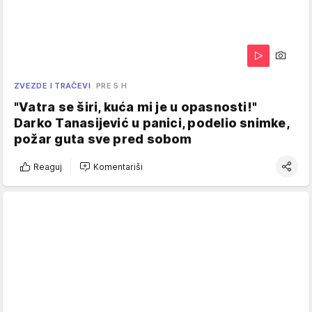
ZVEZDE I TRAČEVI
PRE 5 H
"Vatra se širi, kuća mi je u opasnosti!"
Darko Tanasijević u panici, podelio snimke,
požar guta sve pred sobom
Reaguj
Komentariši