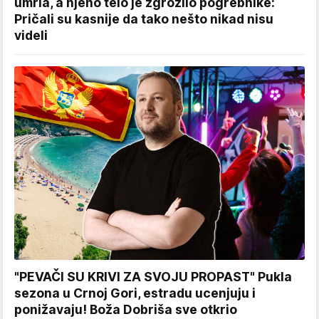
umrla, a njeno telo je zgrozilo pogrebnike:
Pričali su kasnije da tako nešto nikad nisu
videli
"PEVAČI SU KRIVI ZA SVOJU PROPAST" Pukla
sezona u Crnoj Gori, estradu ucenjuju i
ponižavaju! Boža Dobriša sve otkrio