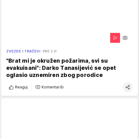
ZVEZDE I TRAČEVI
PRE 2 H
"Brat mi je okružen požarima, svi su
evakuisani": Darko Tanasijević se opet
oglasio uznemiren zbog porodice
Reaguj
Komentariši