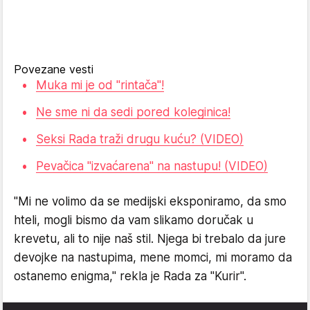
Povezane vesti
Muka mi je od "rintača"!
Ne sme ni da sedi pored koleginica!
Seksi Rada traži drugu kuću? (VIDEO)
Pevačica "izvaćarena" na nastupu! (VIDEO)
"Mi ne volimo da se medijski eksponiramo, da smo
hteli, mogli bismo da vam slikamo doručak u
krevetu, ali to nije naš stil. Njega bi trebalo da jure
devojke na nastupima, mene momci, mi moramo da
ostanemo enigma," rekla je Rada za "Kurir".