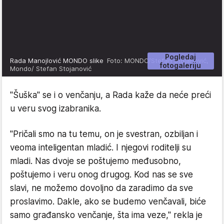
Pogledaj
Rada Manojlović MONDO slike
Foto: MONDO/Stefan Stojanović,
fotogaleriju
Mondo/ Stefan Stojanović
"Šuška" se i o venčanju, a Rada kaže da neće preći
u veru svog izabranika.
"Pričali smo na tu temu, on je svestran, ozbiljan i
veoma inteligentan mladić. I njegovi roditelji su
mladi. Nas dvoje se poštujemo međusobno,
poštujemo i veru onog drugog. Kod nas se sve
slavi, ne možemo dovoljno da zaradimo da sve
proslavimo. Dakle, ako se budemo venčavali, biće
samo građansko venčanje, šta ima veze," rekla je