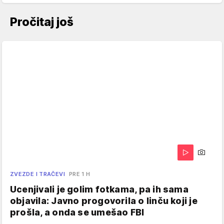
Pročitaj još
ZVEZDE I TRAČEVI
PRE 1 H
Ucenjivali je golim fotkama, pa ih sama
objavila: Javno progovorila o linču koji je
prošla, a onda se umešao FBI