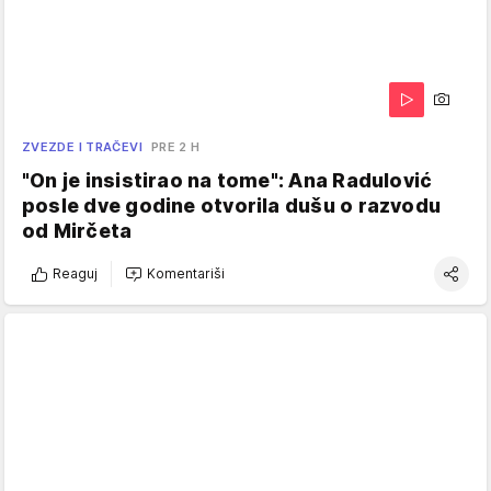
ZVEZDE I TRAČEVI
PRE 2 H
"On je insistirao na tome": Ana Radulović
posle dve godine otvorila dušu o razvodu
od Mirčeta
Reaguj
Komentariši