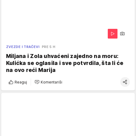
ZVEZDE I TRAČEVI
PRE 5 H
Miljana i Zola uhvaćeni zajedno na moru:
Kulićka se oglasila i sve potvrdila, šta li će
na ovo reći Marija
Reaguj
Komentariši