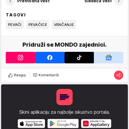
Prethodna vest
Sledeća vest
TAGOVI
PEVAČI
PEVAČICE
VENČANJE
Pridruži se MONDO zajednici.
Reaguj
Komentariši
Skini aplikaciju za najbolje iskustvo portala.