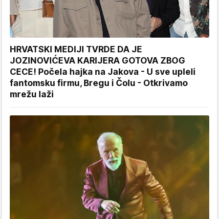
HRVATSKI MEDIJI TVRDE DA JE
JOZINOVIĆEVA KARIJERA GOTOVA ZBOG
CECE! Počela hajka na Jakova - U sve upleli
fantomsku firmu, Bregu i Čolu - Otkrivamo
mrežu laži