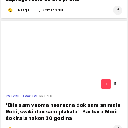
1
·
Reaguj
Komentariši
ZVEZDE I TRAČEVI
PRE 4 H
"Bila sam veoma nesrećna dok sam snimala
Rubi, svaki dan sam plakala": Barbara Mori
šokirala nakon 20 godina