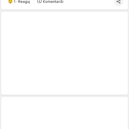
1
·
Reaguj
Komentariši