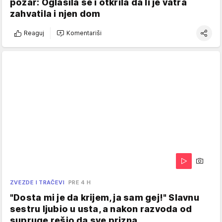
požar: Oglasila se i otkrila da li je vatra
zahvatila i njen dom
Reaguj
Komentariši
ZVEZDE I TRAČEVI
PRE 4 H
"Dosta mi je da krijem, ja sam gej!" Slavnu
sestru ljubio u usta, a nakon razvoda od
supruge rešio da sve prizna