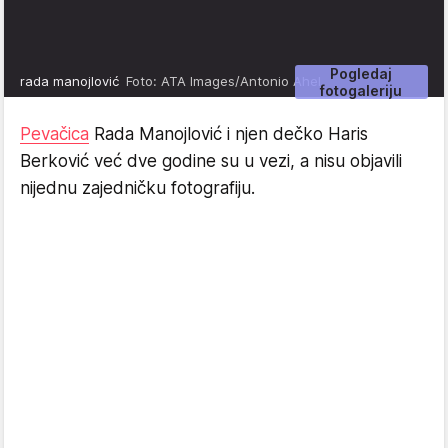
Pogledaj
rada manojlović
Foto: ATA Images/Antonio Ahel
fotogaleriju
Pevačica
Rada Manojlović i njen dečko Haris
Berković već dve godine su u vezi, a nisu objavili
nijednu zajedničku fotografiju.