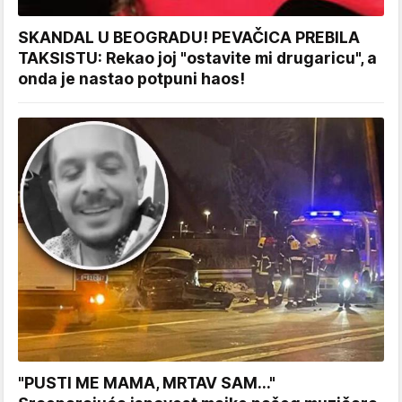
SKANDAL U BEOGRADU! PEVAČICA PREBILA
TAKSISTU: Rekao joj "ostavite mi drugaricu", a
onda je nastao potpuni haos!
"PUSTI ME MAMA, MRTAV SAM..."