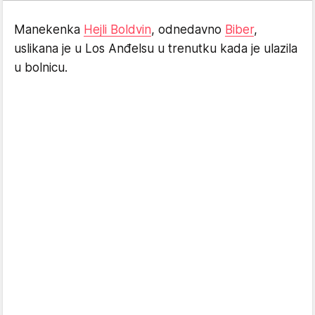
Manekenka
Hejli Boldvin
, odnedavno
Biber
,
uslikana je u Los Anđelsu u trenutku kada je ulazila
u bolnicu.