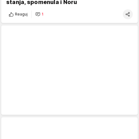
stanja, spomenula i Noru
Reaguj
1