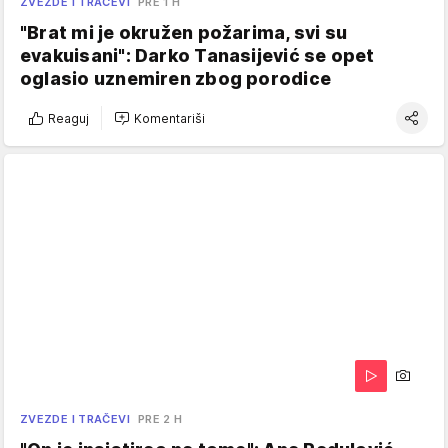
ZVEZDE I TRAČEVI
PRE 1 H
"Brat mi je okružen požarima, svi su
evakuisani": Darko Tanasijević se opet
oglasio uznemiren zbog porodice
Reaguj
Komentariši
ZVEZDE I TRAČEVI
PRE 2 H