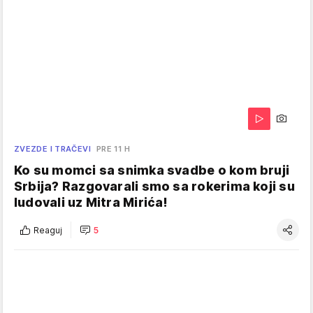
ZVEZDE I TRAČEVI
PRE 11 H
Ko su momci sa snimka svadbe o kom bruji
Srbija? Razgovarali smo sa rokerima koji su
ludovali uz Mitra Mirića!
Reaguj
5