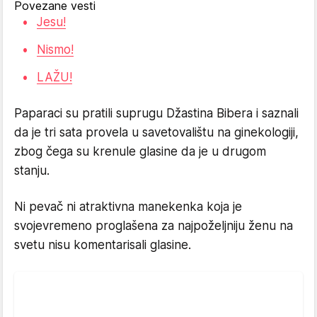
Povezane vesti
Jesu!
Nismo!
LAŽU!
Paparaci su pratili suprugu Džastina Bibera i saznali
da je tri sata provela u savetovalištu na ginekologiji,
zbog čega su krenule glasine da je u drugom
stanju.
Ni pevač ni atraktivna manekenka koja je
svojevremeno proglašena za najpoželjniju ženu na
svetu nisu komentarisali glasine.