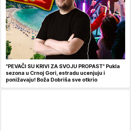
"PEVAČI SU KRIVI ZA SVOJU PROPAST" Pukla
sezona u Crnoj Gori, estradu ucenjuju i
ponižavaju! Boža Dobriša sve otkrio