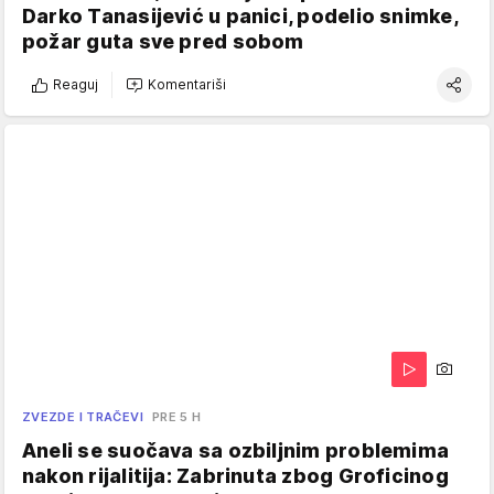
Darko Tanasijević u panici, podelio snimke,
požar guta sve pred sobom
Reaguj
Komentariši
ZVEZDE I TRAČEVI
PRE 5 H
Aneli se suočava sa ozbiljnim problemima
nakon rijalitija: Zabrinuta zbog Groficinog