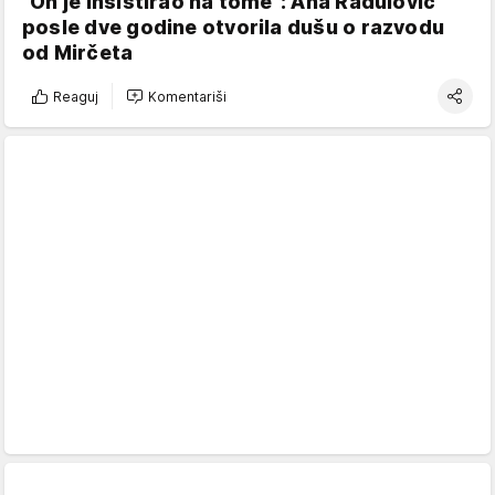
"On je insistirao na tome": Ana Radulović
posle dve godine otvorila dušu o razvodu
od Mirčeta
Reaguj
Komentariši