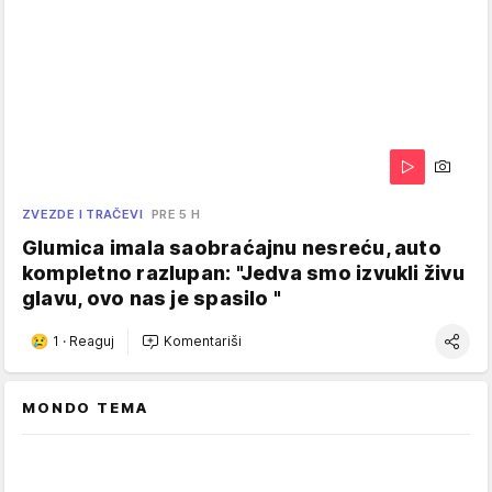
ZVEZDE I TRAČEVI
PRE 5 H
Glumica imala saobraćajnu nesreću, auto
kompletno razlupan: "Jedva smo izvukli živu
glavu, ovo nas je spasilo "
1
·
Reaguj
Komentariši
MONDO TEMA