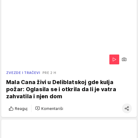
ZVEZDE I TRAČEVI
PRE 2 H
Mala Cana živi u Deliblatskoj gde kulja
požar: Oglasila se i otkrila da li je vatra
zahvatila i njen dom
Reaguj
Komentariši