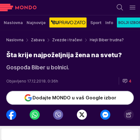
Naslovna
Najnovije
Sport
Info
Naslovna
Zabava
Zvezde i tračevi
Hejli Biber trudna?
Šta krije najpoželjnija žena na svetu?
Gospođa Biber u bolnici.
Objavljeno 17.12.2018. 0:36h
4
Dodajte MONDO u vaš Google izbor