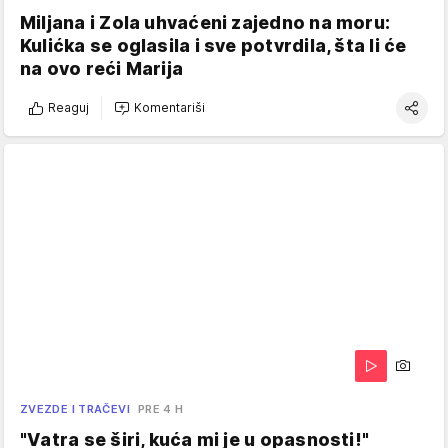
Miljana i Zola uhvaćeni zajedno na moru:
Kulićka se oglasila i sve potvrdila, šta li će
na ovo reći Marija
Reaguj
Komentariši
ZVEZDE I TRAČEVI
PRE 4 H
"Vatra se širi, kuća mi je u opasnosti!"