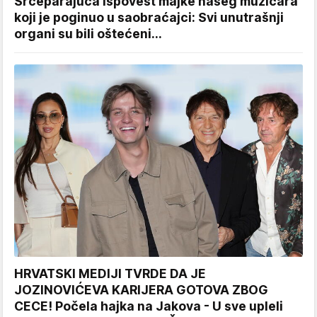
Srceparajuća ispovest majke našeg muzičara
koji je poginuo u saobraćajci: Svi unutrašnji
organi su bili oštećeni...
HRVATSKI MEDIJI TVRDE DA JE
JOZINOVIĆEVA KARIJERA GOTOVA ZBOG
CECE! Počela hajka na Jakova - U sve upleli