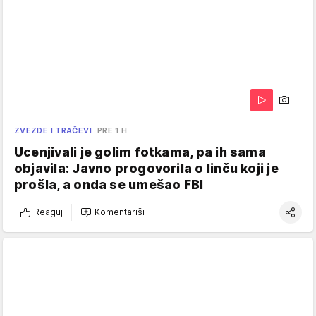
ZVEZDE I TRAČEVI
PRE 1 H
Ucenjivali je golim fotkama, pa ih sama
objavila: Javno progovorila o linču koji je
prošla, a onda se umešao FBI
Reaguj
Komentariši