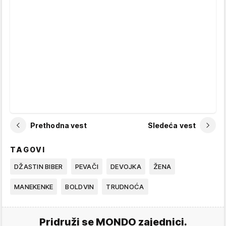
Prethodna vest
Sledeća vest
TAGOVI
DŽASTIN BIBER
PEVAČI
DEVOJKA
ŽENA
MANEKENKE
BOLDVIN
TRUDNOĆA
Pridruži se MONDO zajednici.