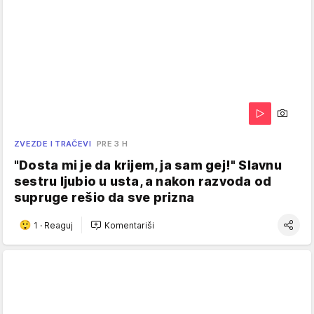
ZVEZDE I TRAČEVI
PRE 3 H
"Dosta mi je da krijem, ja sam gej!" Slavnu
sestru ljubio u usta, a nakon razvoda od
supruge rešio da sve prizna
1
·
Reaguj
Komentariši