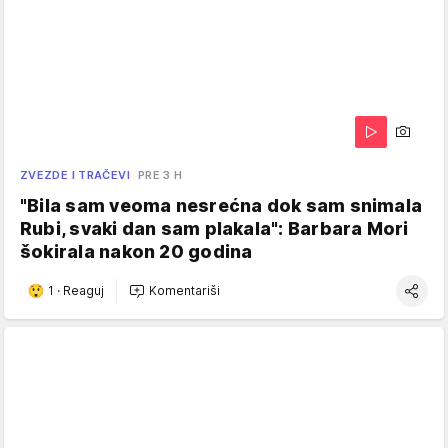
ZVEZDE I TRAČEVI
PRE 3 H
"Bila sam veoma nesrećna dok sam snimala
Rubi, svaki dan sam plakala": Barbara Mori
šokirala nakon 20 godina
1
·
Reaguj
Komentariši