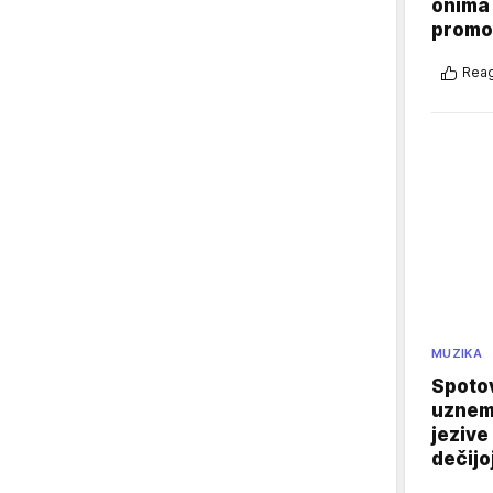
onima 
promo
Reag
MUZIKA
Spotov
uznemi
jezive
dečijo