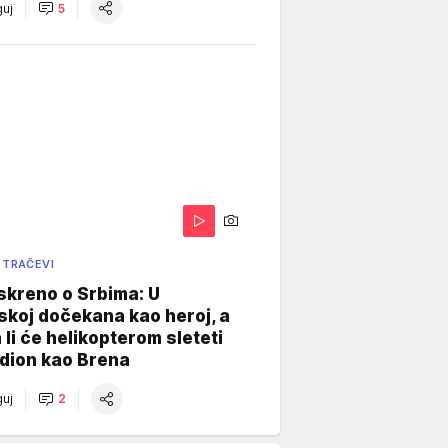
uj
5
 TRAČEVI
skreno o Srbima: U
koj dočekana kao heroj, a
 li će helikopterom sleteti
dion kao Brena
uj
2