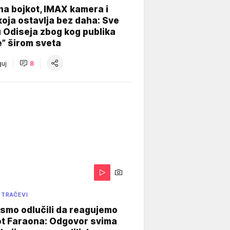
na bojkot, IMAX kamera i
koja ostavlja bez daha: Sve
u Odiseja zbog kog publika
e” širom sveta
uj
8
 TRAČEVI
smo odlučili da reagujemo
ot Faraona: Odgovor svima