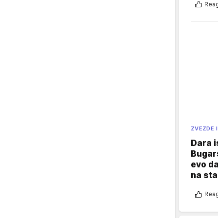
Reag
ZVEZDE I
Dara i
Bugars
evo da
na sta
Reag