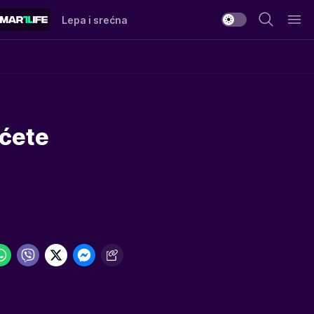
Lepa i srećna
ićete