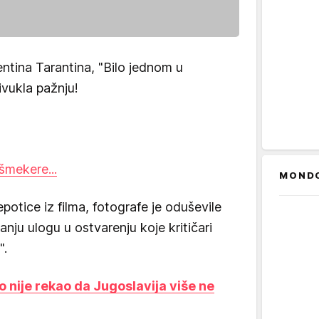
entina Tarantina, "Bilo jednom u
ivukla pažnju!
šmekere...
MOND
otice iz filma, fotografe je oduševile
anju ulogu u ostvarenju koje kritičari
".
 nije rekao da Jugoslavija više ne