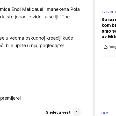
lumice Endi Mekdauel i manekena Pola
ZVEZDE I
 ste je ranije videli u seriji "The
Ko su
kom br
smo sa
uz Mit
se u veoma oskudnoj kreaciji kuće
i bile uprte u nju, pogledajte!
Reag
 premijere!
Sledeća vest
FILM