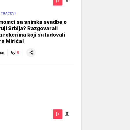
 TRAČEVI
 momci sa snimka svadbe o
uji Srbija? Razgovarali
 rokerima koji su ludovali
ra Mirića!
uj
6