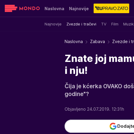
Naslovna
Najnovije
Najnovije
Zvezde i tračevi
TV
Film
Muzik
Sensa
Stvar ukusa
Yumama
Naslovna
Zabava
Zvezde i t
Znate joj mamu
i nju!
Čija je kćerka OVAKO doš
godine"?
Objavljeno 24.07.2019. 12:31h
Dodajt