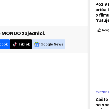
Poziv 
priča 
o film
“ratuj
Reag
e MONDO zajednici.
book
TikTok
Google News
ZVEZDE I
Zašto 
na sp