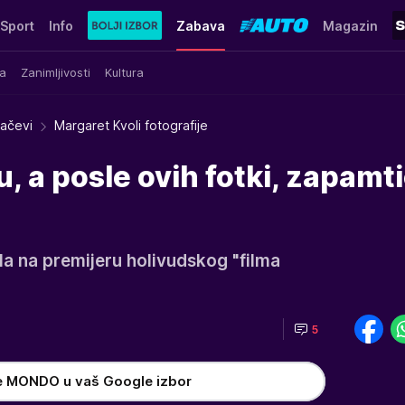
Sport
Info
Zabava
Magazin
a
Zanimljivosti
Kultura
račevi
Margaret Kvoli fotografije
, a posle ovih fotki, zapamt
la na premijeru holivudskog "filma
5
e MONDO u vaš Google izbor