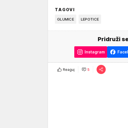
TAGOVI
GLUMICE
LEPOTICE
Pridruži s
Instagram
Face
Reaguj
5