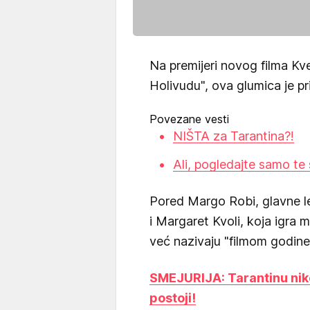
Na premijeri novog filma Kv
Holivudu", ova glumica je pr
Povezane vesti
NIŠTA za Tarantina?!
Ali, pogledajte samo te 
Pored Margo Robi, glavne lep
i Margaret Kvoli, koja igra m
već nazivaju "filmom godine
SMEJURIJA: Tarantinu niko
postoji!