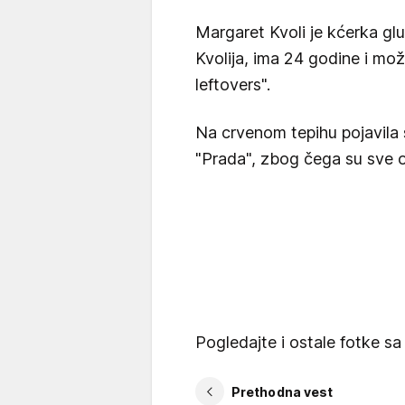
Margaret Kvoli je kćerka g
Kvolija, ima 24 godine i možda
leftovers".
Na crvenom tepihu pojavila 
"Prada", zbog čega su sve oč
Pogledajte i ostale fotke sa
Prethodna vest